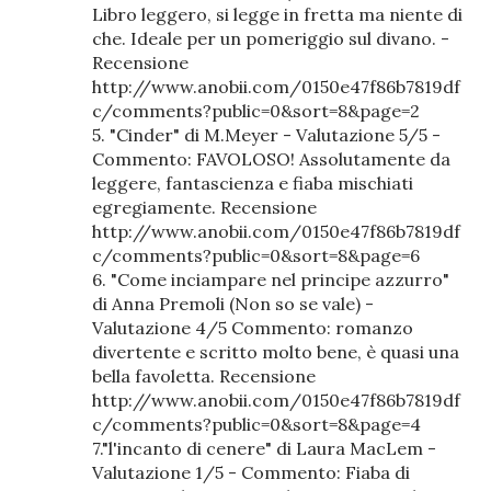
Libro leggero, si legge in fretta ma niente di
che. Ideale per un pomeriggio sul divano. -
Recensione
http://www.anobii.com/0150e47f86b7819df
c/comments?public=0&sort=8&page=2
5. "Cinder" di M.Meyer - Valutazione 5/5 -
Commento: FAVOLOSO! Assolutamente da
leggere, fantascienza e fiaba mischiati
egregiamente. Recensione
http://www.anobii.com/0150e47f86b7819df
c/comments?public=0&sort=8&page=6
6. "Come inciampare nel principe azzurro"
di Anna Premoli (Non so se vale) -
Valutazione 4/5 Commento: romanzo
divertente e scritto molto bene, è quasi una
bella favoletta. Recensione
http://www.anobii.com/0150e47f86b7819df
c/comments?public=0&sort=8&page=4
7."l'incanto di cenere" di Laura MacLem -
Valutazione 1/5 - Commento: Fiaba di