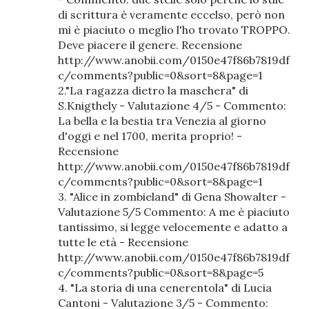
di scrittura è veramente eccelso, però non
mi è piaciuto o meglio l'ho trovato TROPPO.
Deve piacere il genere. Recensione
http://www.anobii.com/0150e47f86b7819df
c/comments?public=0&sort=8&page=1
2."La ragazza dietro la maschera" di
S.Knigthely - Valutazione 4/5 - Commento:
La bella e la bestia tra Venezia al giorno
d'oggi e nel 1700, merita proprio! -
Recensione
http://www.anobii.com/0150e47f86b7819df
c/comments?public=0&sort=8&page=1
3. "Alice in zombieland" di Gena Showalter -
Valutazione 5/5 Commento: A me è piaciuto
tantissimo, si legge velocemente e adatto a
tutte le età - Recensione
http://www.anobii.com/0150e47f86b7819df
c/comments?public=0&sort=8&page=5
4. "La storia di una cenerentola" di Lucia
Cantoni - Valutazione 3/5 - Commento: