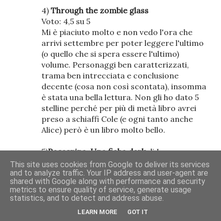
4)
Through the zombie glass
Voto: 4,5 su 5
Mi è piaciuto molto e non vedo l'ora che
arrivi settembre per poter leggere l'ultimo
(o quello che si spera essere l'ultimo)
volume. Personaggi ben caratterizzati,
trama ben intrecciata e conclusione
decente (cosa non così scontata), insomma
è stata una bella lettura. Non gli ho dato 5
stelline perché per più di metà libro avrei
preso a schiaffi Cole (e ogni tanto anche
Alice) però è un libro molto bello.
5)
Rosaspina. Una fiaba dark
di Luana
Semprini.
This site uses cookies from Google to deliver its services
Voto: 1 su 5.
and to analyze traffic. Your IP address and user-agent are
shared with Google along with performance and security
Insulso. Personaggi che sono abbozzati più
metrics to ensure quality of service, generate usage
che caratterizzati a dovere, svolgimento
statistics, and to detect and address abuse.
abbastanza sommario della trama, nessuna
LEARN MORE
GOT IT
particolarità degna di nota per quanto