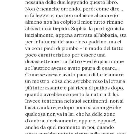
nessuna delle due leggendo questo libro.
Non è neanche orrendo, peró; come dire…
si fa leggere, ma non colpisce al cuore (o
almeno non ha colpito il mio): tutto rimane
abbastanza tiepido. Sophia, la protagonista,
inizialmente, appena arrivata all’abbazia, sta
per infatuarsi del suo ricco padrino, ma ci
va con i piedi di piombo - in modo del tutto
poco caratteristico per essere una
diciassettenne tra l’altro – ed è quasi come
se l’autrice avesse avuto paura di osare…
Come se avesse avuto paura di farle amare
un mostro, cosa che avrebbe reso la lettura
più interessante e più ricca di pathos dopo,
quando avrebbe scoperto la natura di lui.
Invece tentenna nei suoi sentimenti, non si
lascia andare, e dopo poco si accorge che
qualcosa non va in lui, che ha delle zone
d’ombra, decisamente; eppure, eppure!,
anche da quel momento in poi, quando
tutto avrebbe potuto virare sulla paura, non