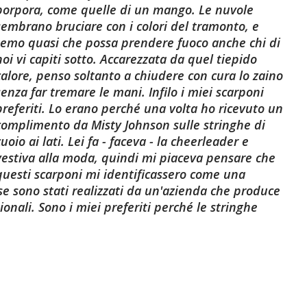
porpora, come q
uelle di un mango. Le nuvole
sembrano bruciare con i colori del tramonto, e
temo quasi che possa prendere fuoco anche chi di
noi vi capiti sotto. Accarezzata da quel tiepido
calore, penso soltanto a chiudere con cura lo zaino
senza far tremare le mani. Infilo i miei scarponi
preferiti. Lo erano perché una volta ho ricevuto un
complimento da Misty Johnson sulle stringhe di
cuoio ai lati. Lei fa - faceva - la cheerleader e
vestiva alla moda, quindi mi piaceva pensare che
questi scarponi mi identificassero come una
e sono stati realizzati da un'azienda che produce
onali. Sono i miei preferiti perché le stringhe