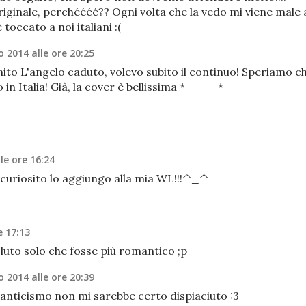
iginale, perchéééé?? Ogni volta che la vedo mi viene male 
toccato a noi italiani :(
 2014 alle ore 20:25
nito L'angelo caduto, volevo subito il continuo! Speriamo c
 in Italia! Già, la cover è bellissima *____*
le ore 16:24
incuriosito lo aggiungo alla mia WL!!!^_^
e 17:13
oluto solo che fosse più romantico ;p
 2014 alle ore 20:39
manticismo non mi sarebbe certo dispiaciuto :3