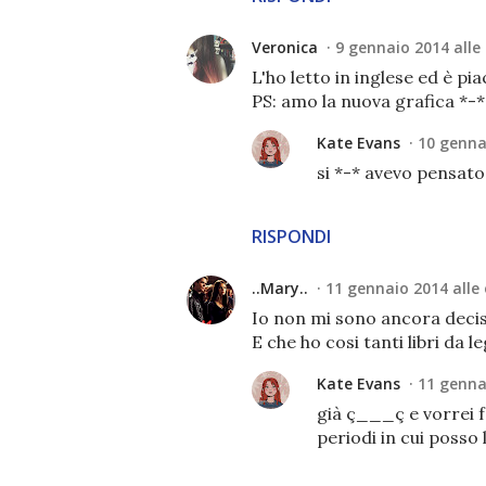
Veronica
9 gennaio 2014 alle 
L'ho letto in inglese ed è p
PS: amo la nuova grafica *-*
Kate Evans
10 gennai
si *-* avevo pensato 
RISPONDI
..Mary..
11 gennaio 2014 alle 
Io non mi sono ancora decisa
E che ho cosi tanti libri da 
Kate Evans
11 gennai
già ç___ç e vorrei f
periodi in cui posso