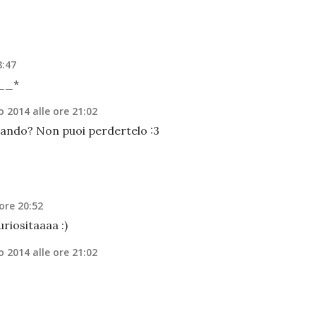
8:47
__*
 2014 alle ore 21:02
tando? Non puoi perdertelo :3
ore 20:52
uriositaaaa :)
 2014 alle ore 21:02