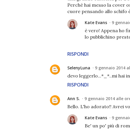
Perché hai messo la cover or
cuore pensando allo schifo è 
Kate Evans
9 gennaio
è vero! Appena ho fi
lo pubblichino presto
RISPONDI
SelenyLuna
9 gennaio 2014 al
devo leggerlo...*_*..mi hai 
RISPONDI
Ann S.
9 gennaio 2014 alle or
Bello. L'ho adorato!! Avrei v
Kate Evans
9 gennaio
Be' un po' più di ro