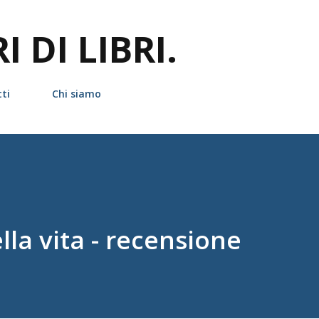
Passa ai contenuti principali
 DI LIBRI.
ti
Chi siamo
lla vita - recensione