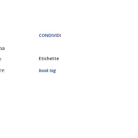
CONDIVIDI
na
e
Etichette
re
book tag