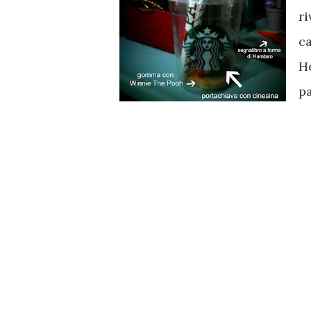
ri
ca
Ho
pa