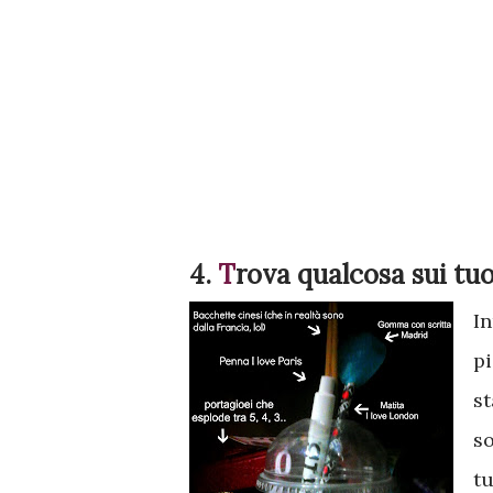
4.
T
rova
qualcosa sui tuoi
In
pi
st
so
tu