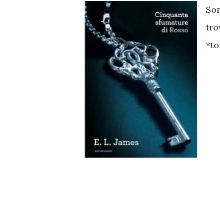
Son
tro
*to