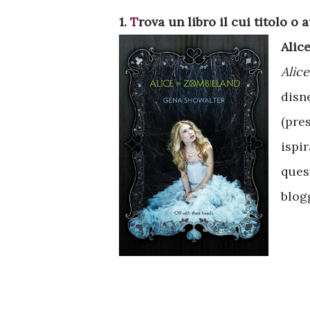
1.
T
rova un libro il cui titolo o 
Alic
Alice
disn
(pre
ispi
ques
blog