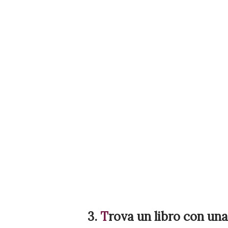
3.
T
rova
un libro con una