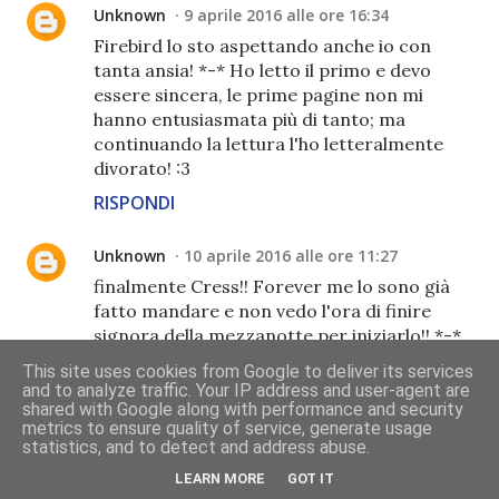
Unknown
9 aprile 2016 alle ore 16:34
Firebird lo sto aspettando anche io con
tanta ansia! *-* Ho letto il primo e devo
essere sincera, le prime pagine non mi
hanno entusiasmata più di tanto; ma
continuando la lettura l'ho letteralmente
divorato! :3
RISPONDI
Unknown
10 aprile 2016 alle ore 11:27
finalmente Cress!! Forever me lo sono già
fatto mandare e non vedo l'ora di finire
signora della mezzanotte per iniziarlo!! *-*
RISPONDI
This site uses cookies from Google to deliver its services
and to analyze traffic. Your IP address and user-agent are
shared with Google along with performance and security
Unknown
10 aprile 2016 alle ore 11:52
metrics to ensure quality of service, generate usage
statistics, and to detect and address abuse.
Assolutamente Cress *__* E' da un sacco
che lo attendo! Però ci sono anche titoli
LEARN MORE
GOT IT