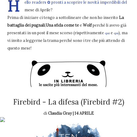
H
ello readers ✿ pronti a scoprire le novità imperdibili del
mese di Aprile?
Prima di iniziare ci tengo a sottolineare che non ho inserito
La
battaglia dei pugnali
,
Una sfida come te
e
Wolf
perché li avevo già
presentati in un post il mese scorso (rispettivamente
e
), ma
qui
qui
vi invito a leggerne la trama perché sono i tre che più attendo di
questo mese!
Firebird - La difesa (Firebird #2)
di
Claudia Gray | 14 APRILE