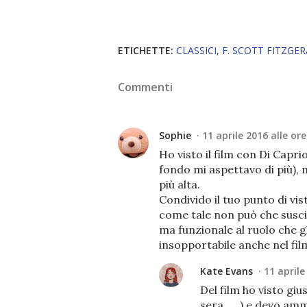
ETICHETTE:
CLASSICI
F. SCOTT FITZGE
Commenti
Sophie
11 aprile 2016 alle ore
Ho visto il film con Di Capr
fondo mi aspettavo di più), 
più alta.
Condivido il tuo punto di vi
come tale non può che susc
ma funzionale al ruolo che g
insopportabile anche nel fil
Kate Evans
11 aprile
Del film ho visto giu
sera ._.) e devo amm