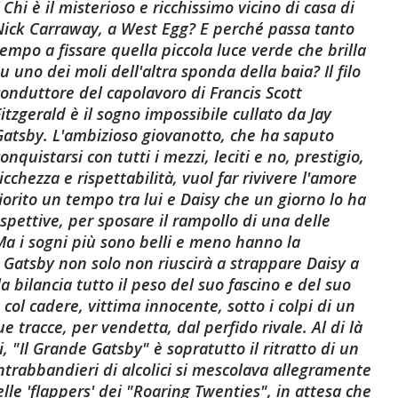
Chi è il misterioso e ricchissimo vicino di casa di
Nick Carraway, a West Egg? E perché passa tanto
tempo a fissare quella piccola luce verde che brilla
u uno dei moli dell'altra sponda della baia? Il filo
conduttore del capolavoro di Francis Scott
itzgerald è il sogno impossibile cullato da Jay
Gatsby. L'ambizioso giovanotto, che ha saputo
onquistarsi con tutti i mezzi, leciti e no, prestigio,
icchezza e rispettabilità, vuol far rivivere l'amore
fiorito un tempo tra lui e Daisy che un giorno lo ha
spettive, per sposare il rampollo di una delle
Ma i sogni più sono belli e meno hanno la
ay Gatsby non solo non riuscirà a strappare Daisy a
 bilancia tutto il peso del suo fascino e del suo
 col cadere, vittima innocente, sotto i colpi di un
e tracce, per vendetta, dal perfido rivale. Al di là
i, "Il Grande Gatsby" è sopratutto il ritratto di un
ntrabbandieri di alcolici si mescolava allegramente
lle 'flappers' dei "Roaring Twenties", in attesa che