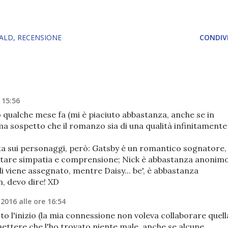
RALD
RECENSIONE
CONDIVI
 15:56
io qualche mese fa (mi è piaciuto abbastanza, anche se in
ma sospetto che il romanzo sia di una qualità infinitamente
sta sui personaggi, però: Gatsby è un romantico sognatore,
itare simpatia e comprensione; Nick è abbastanza anonimo
li viene assegnato, mentre Daisy... be', è abbastanza
m, devo dire! XD
 2016 alle ore 16:54
sto l'inizio (la mia connessione non voleva collaborare quell
ettere che l'ho trovato niente male, anche se alcune