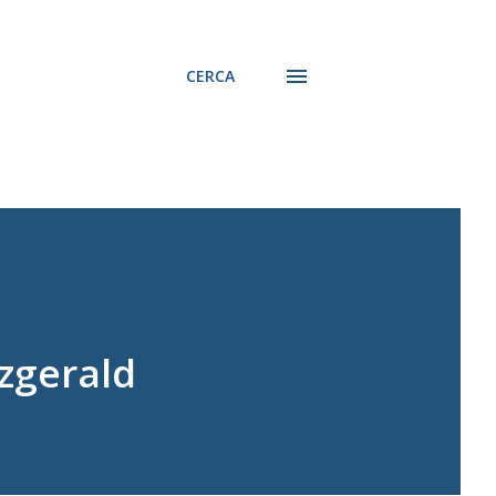
CERCA
tzgerald