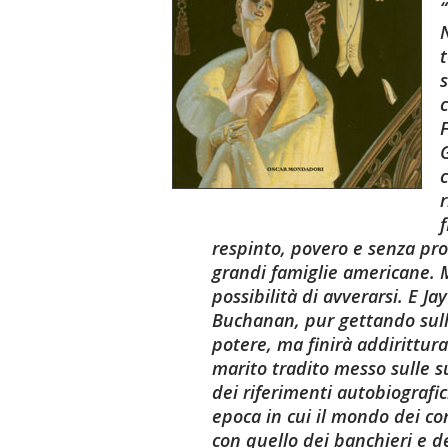
s
F
c
r
respinto, povero e senza pro
grandi famiglie americane. 
possibilità di avverarsi. E J
Buchanan, pur gettando sulla
potere, ma finirà addirittura
marito tradito messo sulle su
dei riferimenti autobiografic
epoca in cui il mondo dei co
con quello dei banchieri e de