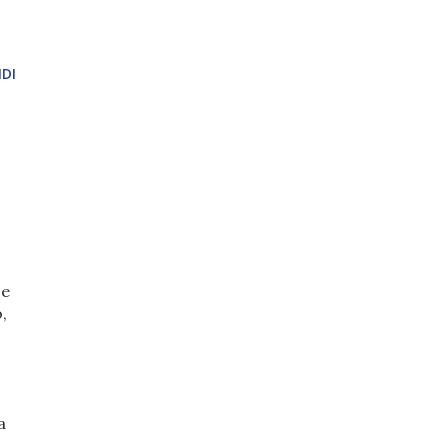
DI
 e
,
a