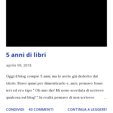
farò uno schemino semplice semplice per evitare di
spiegarmi come un libro chiuso (as always). IN COSA
CONSISTE QUESTO BLOGTOUR? E' un'iniziativa dedicata
agli autori italiani, sia pubblicati da editori sia
autopubblicati. Si svolgerà ne...
5 anni di libri
aprile 09, 2018
Oggi il blog compie 5 anni, ma lo avete già dedotto dal
titolo. Stavo quasi per dimenticarlo e, anzi, pensavo fosse
ieri ed ero tipo " Oh mio dio! Mi sono scordata di scrivere
qualcosa sul blog! ". In realtà pensavo di non scrivere
completamente niente perché i 'blogversary' stanno
CONDIVIDI
43 COMMENTI
CONTINUA A LEGGERE!
diventando un po' come i miei compleanni. Semplicemente