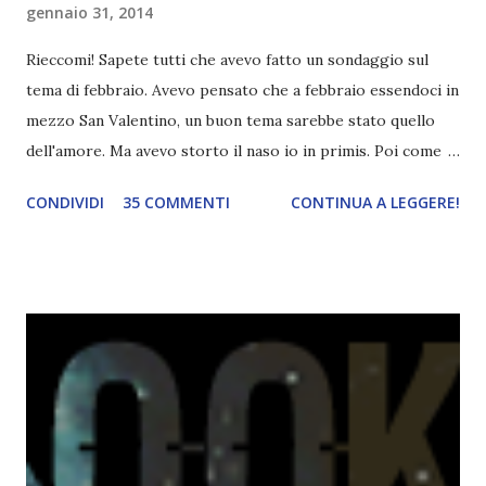
gennaio 31, 2014
Rieccomi! Sapete tutti che avevo fatto un sondaggio sul
tema di febbraio. Avevo pensato che a febbraio essendoci in
mezzo San Valentino, un buon tema sarebbe stato quello
dell'amore. Ma avevo storto il naso io in primis. Poi come
tema era troppo vago. Così avevo deciso di rendere le cose
CONDIVIDI
35 COMMENTI
CONTINUA A LEGGERE!
più difficili e fare decidere a voi lettori tra storie d'amore
da diabete, storie d'amore/odio, storie strappalacrime. Ma,
visto che decido sempre di testa mia, due giorni prima della
fine di gennaio, ho pensato ad un tema interessante. Potevo
farlo benissimo il prossimo mese, però visto che avrei
fatto decidere a uno di voi, il mese di febbraio era perfetto.
Dunque qual è questo tema, vi starete chiedendo. Il tema di
febbraio è libri ispirati alle favole! Che ve ne pare? Io avrei
un po' di titoli in wishlist ^^ Non avendo letto nessun libro
ispirato alle favole (D:), tutte voi lasciate solo un titolo e