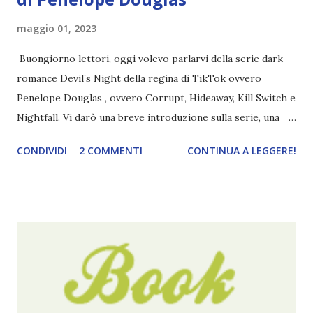
maggio 01, 2023
Buongiorno lettori, oggi volevo parlarvi della serie dark
romance Devil’s Night della regina di TikTok ovvero
Penelope Douglas , ovvero Corrupt, Hideaway, Kill Switch e
Nightfall. Vi darò una breve introduzione sulla serie, una
spiegazione dei personaggi principali e l’ordine di lettura ,
CONDIVIDI
2 COMMENTI
CONTINUA A LEGGERE!
e anche un breve commento sui libri singoli. I libri sono in
ordine di lettura, in modo che sappiate esattamente dove
iniziare, come continuare e soprattutto dove finire con la
storia dei Cavalieri! Titolo: Corrupt - Il mio sbaglio più
grande (Devil's Night 1#) Autrice : Penelope Douglas
Pagine: 448 Editore: Newton Compton Editori
Pubblicazione: 10 Gennaio 2023 Traduttore: Laura Lancini
Trama: “Si chiama Michael Crist. È il fratello maggiore del
mio ragazzo ed è come quei film dell'orrore che guardi