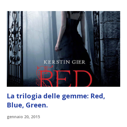
trovare le regole nel post introduttivo , mentre la classifica
potete trovarla a questo link . Adesso passiamo agli
obiettivi! OBIETTIVI Iniziamo con un obiettivo facile facile:
un libro ambientato in Australia . Mare, mare, mare !
L'Oceania è circondata dal mare! Un libro nel quale il mare è
l'elemento fondamentale. Un libro sulle sirene, un libro con
protagonisti dei surfisti.. un libro importante nella storia
della letteratura australiana, neozelandese, ecc . l'Oceania
è ricca di natura! Leggete un libro con una cover molto, ...
La trilogia delle gemme: Red,
Blue, Green.
gennaio 20, 2015