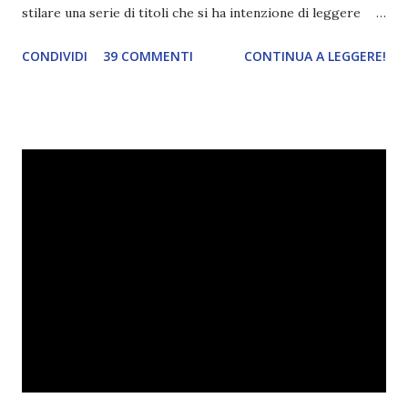
stilare una serie di titoli che si ha intenzione di leggere
durante il mese e di riepilogare le letture fatte. E' anche
CONDIVIDI
39 COMMENTI
CONTINUA A LEGGERE!
una rubrica per tenere sotto controllo le reading
challenge, perché quest'anno sono veramente decisa a
portarne a termine un bel po'. Non tanto perché cavolo, ho
terminato una sfida, sono Dio!, ma piuttosto perché voglio
spaziare con i generi letterari e non limitarmi al fantasy.
Per farvi un esempio nel 2015 mi sembra di aver letto
troppi libri impegnativi e davvero pochi libri "leggeri", il
che non è sempre un bene. Credo che sia stata la principale
causa per il mio calo di letture. Comunque, ogni mese -
nessun giorno fisso, però - pubblicherò questo post.
Spero che la rubrica sia di vostro gradimento. GENNAIO
TBR+OBIETTIVI Questa è la mia tbr del mese...