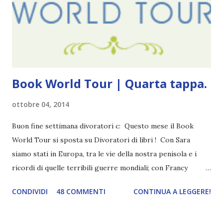
coprendoti gli occhi. È bellissimo, forte, e assolutamente
terrificante. Non mi vede neppure. Ma io l'ho notato. L'ho
visto, l'ho sentito. Le cose che ha fatto, i misfatti ch...
Book World Tour | Quarta tappa.
ottobre 04, 2014
Buon fine settimana divoratori c: Questo mese il Book
World Tour si sposta su Divoratori di libri ! Con Sara
siamo stati in Europa, tra le vie della nostra penisola e i
ricordi di quelle terribili guerre mondiali; con Francy
abbiamo esplorato i territori asiatici; con Mel e Mys
CONDIVIDI
48 COMMENTI
CONTINUA A LEGGERE!
abbiamo vagato nella savana. Ora preparate le valigie che si
va in OCEANIA ! Se volete rinfrescarvi la memoria, potete