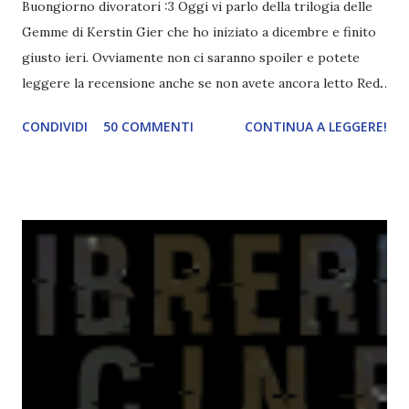
Buongiorno divoratori :3 Oggi vi parlo della trilogia delle
Gemme di Kerstin Gier che ho iniziato a dicembre e finito
giusto ieri. Ovviamente non ci saranno spoiler e potete
leggere la recensione anche se non avete ancora letto Red.
Per le trame dei libri cliccate sulle cover :3 Red, Blue e
CONDIVIDI
50 COMMENTI
CONTINUA A LEGGERE!
Green sono state delle letture molto piacevoli ma non
nego il fatto che le mie aspettative sono state un po'
deluse. Ho sempre letto recensioni positivissime e su GR il
rating più basso è di tipo quattro stelline o_o. Perciò
potete capire le mie aspettative! Innanzitutto, se la Gier o
la ce avesse deciso di pubblicare la trilogia in un unico libro,
probabilmente lo avrei apprezzato molto di più. Red è
molto introduttivo, nel senso che in trecento pagine non
succede un bel niente. E non ha nemmeno un finale ._.
finisce esattamente nel bel mezzo della storia (anzi, quale
"mezzo" della storia? Questa storia ha praticamente solo