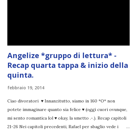
Angelize *gruppo di lettura* -
Recap quarta tappa & inizio della
quinta.
febbraio 19, 2014
Ciao divoratori ♥ Innanzitutto, siamo in 160 *O* non
potete immaginare quanto sia felice ♥ (oggi cuori ovunque,
mi sento romantica lol ♥ okay, la smetto .-.). Recap capitoli
21-26 Nei capitoli precedenti, Rafael per sbaglio vede i
ricordi di Haniel e i due litigano. In seguito, i mezzi angeli si