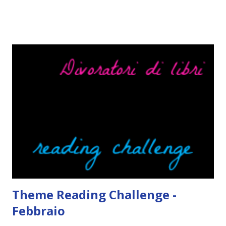
mi scoccia festeggiarli perché tanto ogni anno dico sempre
le solite cose (e in effetti gli ultimi quattro blogversary
sembrano fatti tutti con lo stampino.. NO, NON
CERCATELI, SONO IMBARAZZANTI!) . Però cavolo, sono
cinque anni e non sono pochi . Il blog è praticamente
l'unica cosa della mia vita che ho continuato con costanza
(più o meno) e non come le tremila cose che inizio per poi
lasciare a metà. Tra l'altro ripenso a circa un anno e mezzo
fa, quando non sapevo più che farmene di D ivoratori di
libri . Quindi pubblicare un post celebrativo era il minimo
che potessi fare. All'inizio non avevo idea che il ...
Theme Reading Challenge -
Febbraio