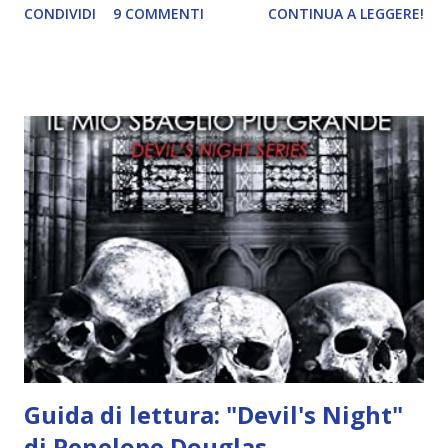
CONDIVIDI
9 COMMENTI
CONTINUA A LEGGERE!
incontrano e Hesediel mostra loro come combattere i puri.
Alcuni sono increduli, altri incerti che sia una buona
idea..fatto sta' che si mettono all'opera. Ma è proprio
quando stanno iniziando ad avere dei risultati che spunta un
angelo puro, Elemiah. Ma, a differenza di cosa pensano,
l'angelo non ha intenzione di fare una strage, piuttosto è lì
per avvertili che Mikael non è più "l'angelo puro" che
credono e che potrebbe aver ucciso altri mezzi angeli, tipo
Rafael. A quelle parole, Haniel seguito da altri ibridi, si reca
nell'appartamento, senza risultati. Infine cercano nella
chiesetta. Lì trovano Rafael alle prese con gli angeli puri,
ma questa volta ...
Guida di lettura: "Devil's Night"
di Penelope Douglas