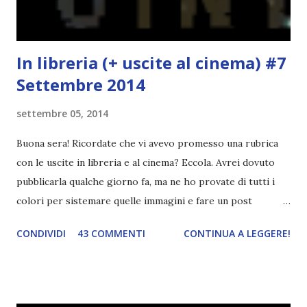
l'inizio!). Stessa cosa con Blue , stessa...
In libreria (+ uscite al cinema) #7
Settembre 2014
settembre 05, 2014
Buona sera! Ricordate che vi avevo promesso una rubrica
con le uscite in libreria e al cinema? Eccola. Avrei dovuto
pubblicarla qualche giorno fa, ma ne ho provate di tutti i
colori per sistemare quelle immagini e fare un post
ordinato! Ora finalmente ci sono riuscita! IN LIBRERIA Per
CONDIVIDI
43 COMMENTI
CONTINUA A LEGGERE!
leggere la trama cliccate sulla copertina. Vi ho segnalato
solo alcune delle uscite, quelle che più hanno attirato la mia
attenzione. Phobia - Wulf Dorn \\ 11 settembre. Ho
sentito parlare benissimo di questo autore per quanto