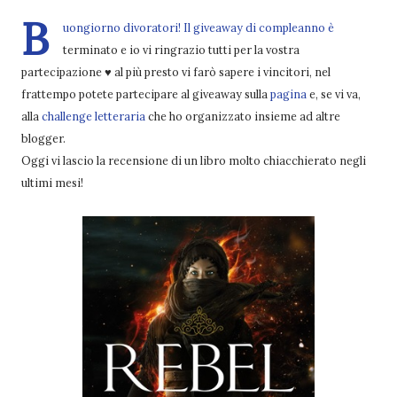
B
uongiorno divoratori! Il giveaway di compleanno è
terminato e io vi ringrazio tutti per la vostra
partecipazione ♥ al più presto vi farò sapere i vincitori, nel
frattempo potete partecipare al giveaway sulla
pagina
e, se vi va,
alla
challenge letteraria
che ho organizzato insieme ad altre
blogger.
Oggi vi lascio la recensione di un libro molto chiacchierato negli
ultimi mesi!