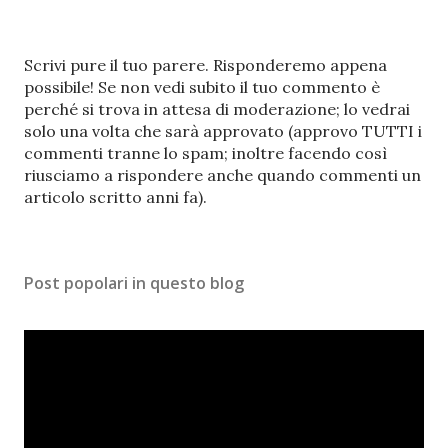
P
Scrivi pure il tuo parere. Risponderemo appena
o
possibile! Se non vedi subito il tuo commento è
s
perché si trova in attesa di moderazione; lo vedrai
t
solo una volta che sarà approvato (approvo TUTTI i
a
commenti tranne lo spam; inoltre facendo così
u
riusciamo a rispondere anche quando commenti un
n
articolo scritto anni fa).
c
o
m
Post popolari in questo blog
m
e
n
t
o