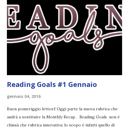
riguarda i suoi romanzi thriller. Per il momento sono
troppo fissata con questo genere ma ho letto pochi libri
thriller e vorrei davvero iniziarne qualcuno. Attraverso il
fuoco - Josephine Angeline \\ 19 settembre. Qualsiasi
libro cita anche soltanto "Salem" deve essere
assolutamente mio. Sono affascinata dalla storia delle
streghe di Salem e se oltre alle streghe aggiungiamo
mondi paralleli e gemelle malefiche, la mia curiosità monta
alle st...
Reading Goals #1 Gennaio
gennaio 04, 2016
Buon pomeriggio lettori! Oggi parte la nuova rubrica che
andrà a sostituire la Monthly Recap . Reading Goals non è
chissà che rubrica innovativa; lo scopo è infatti quello di