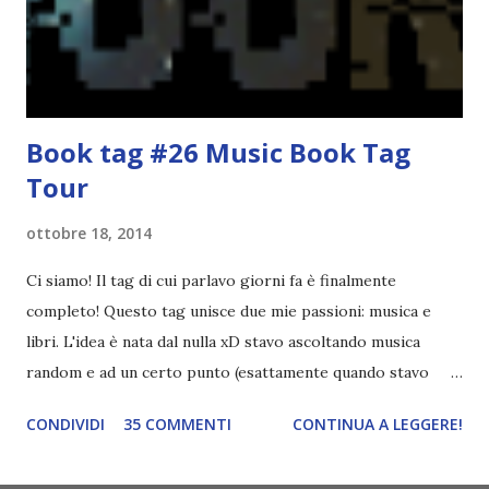
poi a random ne sceglierò tre! Aggiornerò il post, oppure
potrete trova...
Book tag #26 Music Book Tag
Tour
ottobre 18, 2014
Ci siamo! Il tag di cui parlavo giorni fa è finalmente
completo! Questo tag unisce due mie passioni: musica e
libri. L'idea è nata dal nulla xD stavo ascoltando musica
random e ad un certo punto (esattamente quando stavo
ascoltando Let me love you) mi è venuta in mente
CONDIVIDI
35 COMMENTI
CONTINUA A LEGGERE!
quest'idea. Lo scopo del tag è di associare ad ogni canzone
un libro, un personaggio o un autore. E' diviso in tre parti: