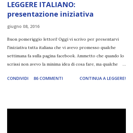
LEGGERE ITALIANO:
presentazione iniziativa
giugno 08, 2016
Buon pomeriggio lettori! Oggi vi scrivo per presentarvi
l'iniziativa tutta italiana che vi avevo promesso qualche
settimana fa sulla pagina facebook. Ammetto che quando lo
scrissi non avevo la minima idea di cosa fare, ma qualche
giorno fa ho buttato giù un'idea che mi piace parecchio. <a
CONDIVIDI
86 COMMENTI
CONTINUA A LEGGERE!
href="http://divoratoridilibri.blogspot.com/2016/06/legg
ere-italiano-blogtour-presentazione.html"><img
src="http://i68.tinypic.com/2vmt5lk.png" width="300">
</a> Ok, sorvoliamo sulla mia totale incapacità di scegliere
titoli e passiamo alla spiegazione di questa iniziativa che
sarà piuttosto difficile (per me). Siccome è tipo la terza
volta che provo a scrivere questo post (con scarsi risultati),