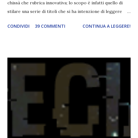
chissà che rubrica innovativa; lo scopo è infatti quello di
stilare una serie di titoli che si ha intenzione di leggere
durante il mese e di riepilogare le letture fatte. E' anche
CONDIVIDI
39 COMMENTI
CONTINUA A LEGGERE!
una rubrica per tenere sotto controllo le reading
challenge, perché quest'anno sono veramente decisa a
portarne a termine un bel po'. Non tanto perché cavolo, ho
terminato una sfida, sono Dio!, ma piuttosto perché voglio
spaziare con i generi letterari e non limitarmi al fantasy.
Per farvi un esempio nel 2015 mi sembra di aver letto
troppi libri impegnativi e davvero pochi libri "leggeri", il
che non è sempre un bene. Credo che sia stata la principale
causa per il mio calo di letture. Comunque, ogni mese -
nessun giorno fisso, però - pubblicherò questo post.
Spero che la rubrica sia di vostro gradimento. GENNAIO
TBR+OBIETTIVI Questa è la mia tbr del mese...