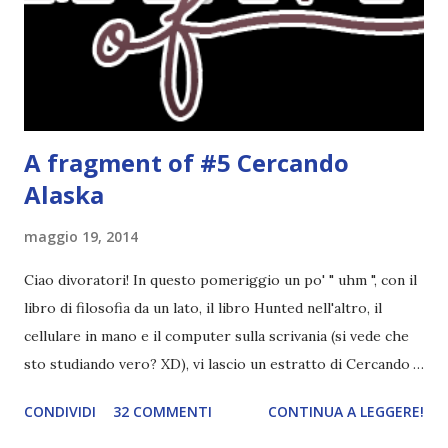
rapporto con il professor Wilson che cresce piano piano.
Alla fine mi stavo pure commuovendo! Unravel me ,
Tahereh Mafi ★ ★ ★ ★ ★ Ho già scritto una recensi...
A fragment of #5 Cercando
Alaska
maggio 19, 2014
Ciao divoratori! In questo pomeriggio un po' " uhm ", con il
libro di filosofia da un lato, il libro Hunted nell'altro, il
cellulare in mano e il computer sulla scrivania (si vede che
sto studiando vero? XD), vi lascio un estratto di Cercando
Alaska di John Green ! Da oggi mi impegnerò a essere più
CONDIVIDI
32 COMMENTI
CONTINUA A LEGGERE!
costante nelle rubriche. Odiavo lo sport. Odiavo lo sport,
odiavo quelli che facevano sport, odiavo quelli a cui piaceva