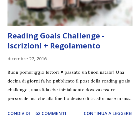
terrificante. Non mi vede neppure. Ma io l'ho notato. L'ho
visto, l'ho sentito. Le cose che ha fatto, i misfatti ch...
Reading Goals Challenge -
Iscrizioni + Regolamento
dicembre 27, 2016
Buon pomeriggio lettori ♥ passato un buon natale? Una
decina di giorni fa ho pubblicato il post della reading goals
challenge , una sfida che inizialmente doveva essere
personale, ma che alla fine ho deciso di trasformare in una
challenge vera e propria, dato che ci sono state un paio di
CONDIVIDI
62 COMMENTI
CONTINUA A LEGGERE!
persone interessate. E quindi eccomi qui con il post delle
iscrizioni e con il regolamento! La Reading Goals Challenge
La challenge è molto semplice. Bisogna creare una lista di