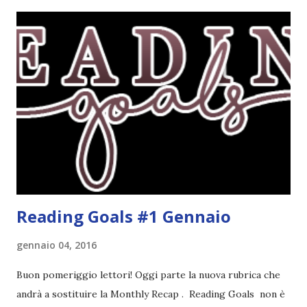
obiettivi da portare a termine durante il 2017. E' una
challenge un po' particolare perché ogni libro letto può
ricoprire più di un obiettivo. Riportandovi l'esempio che ho
fatto nell'altro post, se leggo un libro horror sulle sirene
scritto dal mio autore preferito, tecnicamente ho già
completato tre degli obiettivi della mia lista . Non importa
leggere 345.453.312 libri, ma maturare come lettore,
uscendo fuori dalla propria comfort zone. Come
partecipare Per partecipare non dovete fare altro che
crea...
Reading Goals #1 Gennaio
gennaio 04, 2016
Buon pomeriggio lettori! Oggi parte la nuova rubrica che
andrà a sostituire la Monthly Recap . Reading Goals non è