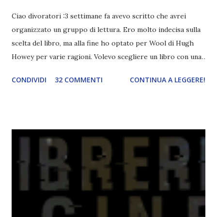
Ciao divoratori :3 settimane fa avevo scritto che avrei
organizzato un gruppo di lettura. Ero molto indecisa sulla
scelta del libro, ma alla fine ho optato per Wool di Hugh
Howey per varie ragioni. Volevo scegliere un libro con una
narrazione lenta sia per non finire i capitoli in pochi giorni
CONDIVIDI
32 COMMENTI
CONTINUA A LEGGERE!
e poi dover aspettare con ansia il recap e sia perché
almeno ci godiamo la lettura. Del resto è anche uscito (o
uscirà in questi giorni, non ricordo bene) il terzo volume.
Quale miglior occasione per iniziare questa trilogia? Il
gruppo di lettura inizierà tra qualche settimana,
esattamente dopo la fine della scuola. Avete quindi un bel
po' di tempo per pensarci e iscrivervi. Titolo: Wool (Silo
#1) Autore: Hugh Howey Anno: Ottobre 2013 Editore:
Fabbri Cosa faresti se il mondo fuori fosse letale e l’aria
che respiri potesse uccidere? Se vivessi in un luogo dove