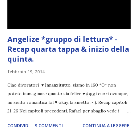
Angelize *gruppo di lettura* -
Recap quarta tappa & inizio della
quinta.
febbraio 19, 2014
Ciao divoratori ♥ Innanzitutto, siamo in 160 *O* non
potete immaginare quanto sia felice ♥ (oggi cuori ovunque,
mi sento romantica lol ♥ okay, la smetto .-.). Recap capitoli
21-26 Nei capitoli precedenti, Rafael per sbaglio vede i
ricordi di Haniel e i due litigano. In seguito, i mezzi angeli si
CONDIVIDI
9 COMMENTI
CONTINUA A LEGGERE!
incontrano e Hesediel mostra loro come combattere i puri.
Alcuni sono increduli, altri incerti che sia una buona