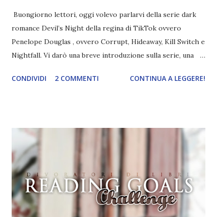
Buongiorno lettori, oggi volevo parlarvi della serie dark
romance Devil’s Night della regina di TikTok ovvero
Penelope Douglas , ovvero Corrupt, Hideaway, Kill Switch e
Nightfall. Vi darò una breve introduzione sulla serie, una
spiegazione dei personaggi principali e l’ordine di lettura ,
CONDIVIDI
2 COMMENTI
CONTINUA A LEGGERE!
e anche un breve commento sui libri singoli. I libri sono in
ordine di lettura, in modo che sappiate esattamente dove
iniziare, come continuare e soprattutto dove finire con la
storia dei Cavalieri! Titolo: Corrupt - Il mio sbaglio più
grande (Devil's Night 1#) Autrice : Penelope Douglas
Pagine: 448 Editore: Newton Compton Editori
Pubblicazione: 10 Gennaio 2023 Traduttore: Laura Lancini
Trama: “Si chiama Michael Crist. È il fratello maggiore del
mio ragazzo ed è come quei film dell'orrore che guardi
coprendoti gli occhi. È bellissimo, forte, e assolutamente