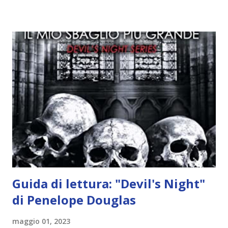
idea..fatto sta' che si mettono all'opera. Ma è proprio
quando stanno iniziando ad avere dei risultati che spunta un
angelo puro, Elemiah. Ma, a differenza di cosa pensano,
l'angelo non ha intenzione di fare una strage, piuttosto è lì
per avvertili che Mikael non è più "l'angelo puro" che
credono e che potrebbe aver ucciso altri mezzi angeli, tipo
Rafael. A quelle parole, Haniel seguito da altri ibridi, si reca
nell'appartamento, senza risultati. Infine cercano nella
chiesetta. Lì trovano Rafael alle prese con gli angeli puri,
ma questa volta ...
Guida di lettura: "Devil's Night"
di Penelope Douglas
maggio 01, 2023