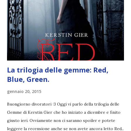
pettine costa. Dovrei regalarglielo io uno. O magari del gel.
Fatto sta che nella realtà i ragazzi con i capelli così
sembrano degli scappati di casa. Ah, poi ci sono le ciocche
ribelli. Che monelli, che trasgry. Oppure tutti i personaggi
dei libri sono dei grandi lettori, fatto sta che io non ho mai
trovato una scena in ...
La trilogia delle gemme: Red,
Blue, Green.
gennaio 20, 2015
Buongiorno divoratori :3 Oggi vi parlo della trilogia delle
Gemme di Kerstin Gier che ho iniziato a dicembre e finito
giusto ieri. Ovviamente non ci saranno spoiler e potete
leggere la recensione anche se non avete ancora letto Red.