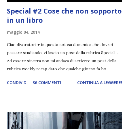
Special #2 Cose che non sopporto
in un libro
maggio 04, 2014
Ciao divoratori ♥ in questa noiosa domenica che dovrei
passare studiando, vi lascio un post della rubrica Special .
Ad essere sincera non mi andava di scrivere un post della
rubrica weekly recap dato che qualche giorno fa ho
pubblicato la monthly recap . Scusate, ma mi scocciava
CONDIVIDI
36 COMMENTI
CONTINUA A LEGGERE!
troppo creare un nuovo banner xD Nella puntata di oggi vi
parlerò di cosa non sopporto in un libro, più nello specifico
Cosa mi fa alzare gli occhi al cielo quando leggo un libro .
Quante volte vi è capitato di trovare sempre gli stessi modi
di dire in un libro? Ad esempio, i capelli arruffati . TUTTI I
RAGAZZI nei libri hanno i capelli arruffati. Vabbè, c'è crisi, il