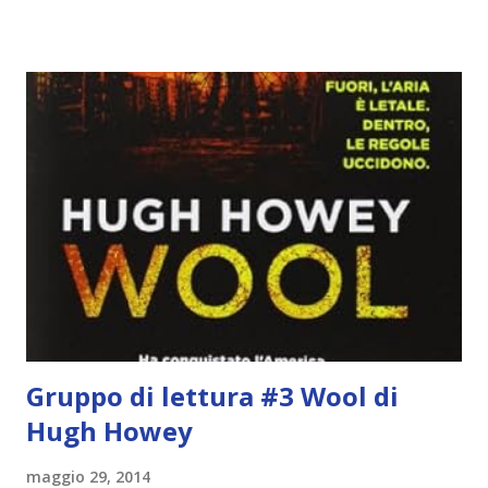
guardarlo, e odiavo chi non odiava quelli che lo facevano o
cui piaceva guardarlo. In terza elementare - l'ultimo anno in
cui si gioca a mini-baseball mia madre voleva che mi facessi
delle amicizie, così mi obbligò a entrare nella squadra dei
Pirati di Orlando. Mi feci degli amici eccome: una masnada di
bambini dell'asilo. Non fu un gran passo avanti, se l'obiettivo
era inserirmi fra i coetanei. Fu soprattutto perché come
statura sovrastavo tutti gli altri giocatori se quell'anno per
un pelo non entrai nella formazione ufficiale. Qu...
Gruppo di lettura #3 Wool di
Hugh Howey
maggio 29, 2014