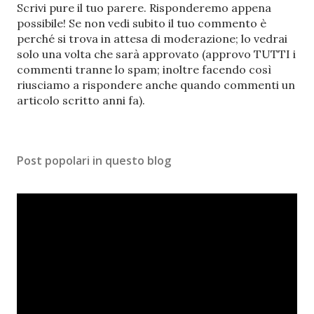
P
Scrivi pure il tuo parere. Risponderemo appena
o
possibile! Se non vedi subito il tuo commento è
s
perché si trova in attesa di moderazione; lo vedrai
t
solo una volta che sarà approvato (approvo TUTTI i
a
commenti tranne lo spam; inoltre facendo così
u
riusciamo a rispondere anche quando commenti un
n
articolo scritto anni fa).
c
o
m
Post popolari in questo blog
m
e
n
t
o