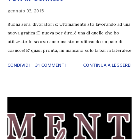
gennaio 03, 2015
Buona sera, divoratori c: Ultimamente sto lavorando ad una
nuova grafica :D nuova per dire..è una di quelle che ho
utilizzato lo scorso anno ma sto modificando un paio di
cosucce! E' quasi pronta, mi mancano solo la barra laterale e
il piè di pagina. Ho come l'impressione che mi faranno
CONDIVIDI
31 COMMENTI
CONTINUA A LEGGERE!
impazzire e.e Un po' mi dispiacerà abbandonare quest
grafica perché mi piace tantissimo :\ magari la utilizzerò di
nuovo un'altra volta! Letture di Dicembre Lo scorso mese
avevo inserito sedici titoli. Già sapevo che non li avrei letti
tutti ma ogni volta preferisco esagerare per avere più
scelta! Dalla tbr ho letto soltanto cinque titoli: I cento
colori del blu, Amy Harmon ★ ★ ★ ★ Sapete il mio
rapporto con gli ya. Questo stranamente mi è piaciuto
molto. Mi è piaciuta la protagonista, la sua crescita, il suo