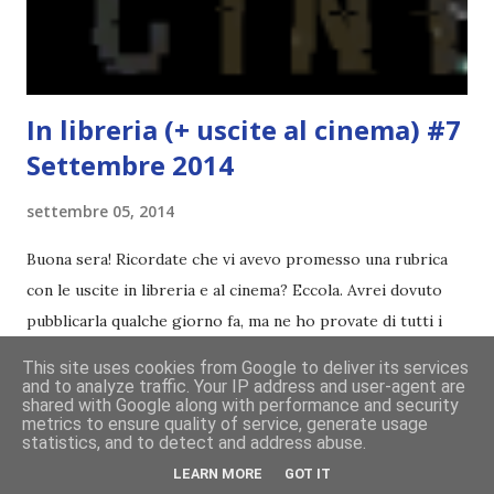
ogni nascita richiede una morte e le tue scelte possono
salvare vite o distruggerle? Questo è il mondo di Wool. In
u...
In libreria (+ uscite al cinema) #7
Settembre 2014
settembre 05, 2014
Buona sera! Ricordate che vi avevo promesso una rubrica
con le uscite in libreria e al cinema? Eccola. Avrei dovuto
pubblicarla qualche giorno fa, ma ne ho provate di tutti i
colori per sistemare quelle immagini e fare un post
This site uses cookies from Google to deliver its services
ordinato! Ora finalmente ci sono riuscita! IN LIBRERIA Per
and to analyze traffic. Your IP address and user-agent are
CONDIVIDI
43 COMMENTI
CONTINUA A LEGGERE!
shared with Google along with performance and security
leggere la trama cliccate sulla copertina. Vi ho segnalato
metrics to ensure quality of service, generate usage
statistics, and to detect and address abuse.
solo alcune delle uscite, quelle che più hanno attirato la mia
LEARN MORE
GOT IT
attenzione. Phobia - Wulf Dorn \\ 11 settembre. Ho