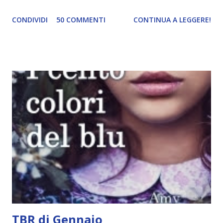
Per le trame dei libri cliccate sulle cover :3 Red, Blue e
CONDIVIDI
50 COMMENTI
CONTINUA A LEGGERE!
Green sono state delle letture molto piacevoli ma non
nego il fatto che le mie aspettative sono state un po'
deluse. Ho sempre letto recensioni positivissime e su GR il
rating più basso è di tipo quattro stelline o_o. Perciò
potete capire le mie aspettative! Innanzitutto, se la Gier o
la ce avesse deciso di pubblicare la trilogia in un unico libro,
probabilmente lo avrei apprezzato molto di più. Red è
molto introduttivo, nel senso che in trecento pagine non
succede un bel niente. E non ha nemmeno un finale ._.
finisce esattamente nel bel mezzo della storia (anzi, quale
"mezzo" della storia? Questa storia ha praticamente solo
l'inizio!). Stessa cosa con Blue , stessa...
TBR di Gennaio