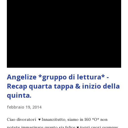
o
Angelize *gruppo di lettura* -
Recap quarta tappa & inizio della
quinta.
febbraio 19, 2014
Ciao divoratori ♥ Innanzitutto, siamo in 160 *O* non
potete immaginare quanto sia felice ♥ (oggi cuori ovunque,