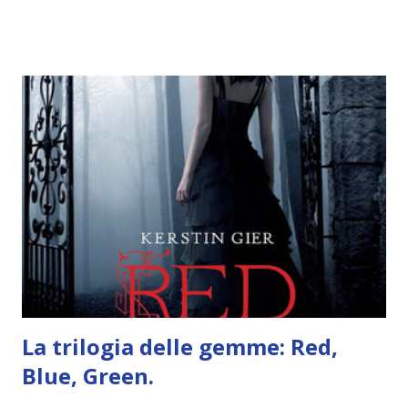
va in OCEANIA ! Se volete rinfrescarvi la memoria, potete
trovare le regole nel post introduttivo , mentre la classifica
potete trovarla a questo link . Adesso passiamo agli
obiettivi! OBIETTIVI Iniziamo con un obiettivo facile facile:
un libro ambientato in Australia . Mare, mare, mare !
L'Oceania è circondata dal mare! Un libro nel quale il mare è
l'elemento fondamentale. Un libro sulle sirene, un libro con
protagonisti dei surfisti.. un libro importante nella storia
della letteratura australiana, neozelandese, ecc . l'Oceania
è ricca di natura! Leggete un libro con una cover molto, ...
La trilogia delle gemme: Red,
Blue, Green.