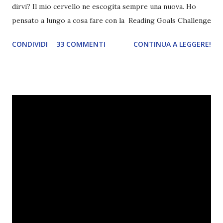
dirvi? Il mio cervello ne escogita sempre una nuova. Ho
pensato a lungo a cosa fare con la Reading Goals Challenge
. Io avrei continuato a prescindere con i miei obiettivi, ma
CONDIVIDI
33 COMMENTI
CONTINUA A LEGGERE!
ho scoperto che anche alcuni di voi avrebbero fatto così,
perciò ho pensato " perché non riprovarci? ". Ho pensato
cosa non ha funzionato (secondo me), ho fatto qualche
modifica ed ora eccomi qui con la Reading Goals Challenge
2.0.