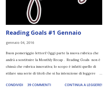
"mezzo" della storia? Questa storia ha praticamente solo
l'inizio!). Stessa cosa con Blue , stessa...
Reading Goals #1 Gennaio
gennaio 04, 2016
Buon pomeriggio lettori! Oggi parte la nuova rubrica che
andrà a sostituire la Monthly Recap . Reading Goals non è
chissà che rubrica innovativa; lo scopo è infatti quello di
stilare una serie di titoli che si ha intenzione di leggere
durante il mese e di riepilogare le letture fatte. E' anche
CONDIVIDI
39 COMMENTI
CONTINUA A LEGGERE!
una rubrica per tenere sotto controllo le reading
challenge, perché quest'anno sono veramente decisa a
portarne a termine un bel po'. Non tanto perché cavolo, ho
terminato una sfida, sono Dio!, ma piuttosto perché voglio