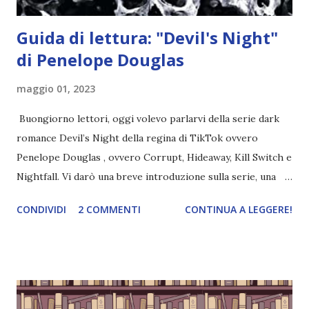
Guida di lettura: "Devil's Night"
di Penelope Douglas
maggio 01, 2023
Buongiorno lettori, oggi volevo parlarvi della serie dark
romance Devil’s Night della regina di TikTok ovvero
Penelope Douglas , ovvero Corrupt, Hideaway, Kill Switch e
Nightfall. Vi darò una breve introduzione sulla serie, una
spiegazione dei personaggi principali e l’ordine di lettura ,
CONDIVIDI
2 COMMENTI
CONTINUA A LEGGERE!
e anche un breve commento sui libri singoli. I libri sono in
ordine di lettura, in modo che sappiate esattamente dove
iniziare, come continuare e soprattutto dove finire con la
storia dei Cavalieri! Titolo: Corrupt - Il mio sbaglio più
grande (Devil's Night 1#) Autrice : Penelope Douglas