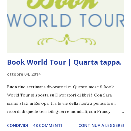
(più o meno) e non come le tremila cose che inizio per poi
lasciare a metà. Tra l'altro ripenso a circa un anno e mezzo
fa, quando non sapevo più che farmene di D ivoratori di
libri . Quindi pubblicare un post celebrativo era il minimo
che potessi fare. All'inizio non avevo idea che il ...
Book World Tour | Quarta tappa.
ottobre 04, 2014
Buon fine settimana divoratori c: Questo mese il Book
World Tour si sposta su Divoratori di libri ! Con Sara
siamo stati in Europa, tra le vie della nostra penisola e i
ricordi di quelle terribili guerre mondiali; con Francy
abbiamo esplorato i territori asiatici; con Mel e Mys
CONDIVIDI
48 COMMENTI
CONTINUA A LEGGERE!
abbiamo vagato nella savana. Ora preparate le valigie che si