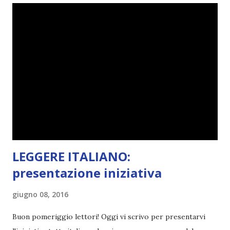
spaziare con i generi letterari e non limitarmi al fantasy.
Per farvi un esempio nel 2015 mi sembra di aver letto
troppi libri impegnativi e davvero pochi libri "leggeri", il
che non è sempre un bene. Credo che sia stata la principale
causa per il mio calo di letture. Comunque, ogni mese -
nessun giorno fisso, però - pubblicherò questo post.
Spero che la rubrica sia di vostro gradimento. GENNAIO
TBR+OBIETTIVI Questa è la mia tbr del mese...
LEGGERE ITALIANO:
presentazione iniziativa
giugno 08, 2016
Buon pomeriggio lettori! Oggi vi scrivo per presentarvi