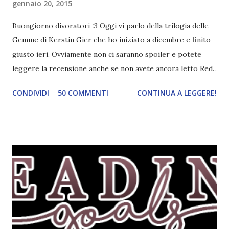
gennaio 20, 2015
Buongiorno divoratori :3 Oggi vi parlo della trilogia delle
Gemme di Kerstin Gier che ho iniziato a dicembre e finito
giusto ieri. Ovviamente non ci saranno spoiler e potete
leggere la recensione anche se non avete ancora letto Red.
Per le trame dei libri cliccate sulle cover :3 Red, Blue e
CONDIVIDI
50 COMMENTI
CONTINUA A LEGGERE!
Green sono state delle letture molto piacevoli ma non
nego il fatto che le mie aspettative sono state un po'
deluse. Ho sempre letto recensioni positivissime e su GR il
rating più basso è di tipo quattro stelline o_o. Perciò
potete capire le mie aspettative! Innanzitutto, se la Gier o
la ce avesse deciso di pubblicare la trilogia in un unico libro,
probabilmente lo avrei apprezzato molto di più. Red è
molto introduttivo, nel senso che in trecento pagine non
succede un bel niente. E non ha nemmeno un finale ._.
finisce esattamente nel bel mezzo della storia (anzi, quale