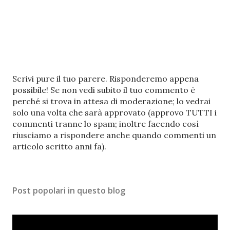
P
Scrivi pure il tuo parere. Risponderemo appena
o
possibile! Se non vedi subito il tuo commento è
s
perché si trova in attesa di moderazione; lo vedrai
t
solo una volta che sarà approvato (approvo TUTTI i
a
commenti tranne lo spam; inoltre facendo così
u
riusciamo a rispondere anche quando commenti un
n
articolo scritto anni fa).
c
o
m
Post popolari in questo blog
m
e
n
t