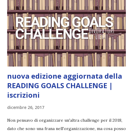
Pagine: 448 Editore: Newton Compton Editori
Pubblicazione: 10 Gennaio 2023 Traduttore: Laura Lancini
Trama: “Si chiama Michael Crist. È il fratello maggiore del
mio ragazzo ed è come quei film dell'orrore che guardi
coprendoti gli occhi. È bellissimo, forte, e assolutamente
terrificante. Non mi vede neppure. Ma io l'ho notato. L'ho
visto, l'ho sentito. Le cose che ha fatto, i misfatti ch...
nuova edizione aggiornata della
READING GOALS CHALLENGE |
iscrizioni
dicembre 26, 2017
Non pensavo di organizzare un'altra challenge per il 2018,
dato che sono una frana nell'organizzazione, ma cosa posso