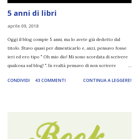
5 anni di libri
aprile 09, 2018
Oggi il blog compie 5 anni, ma lo avete già dedotto dal
titolo. Stavo quasi per dimenticarlo e, anzi, pensavo fosse
ieri ed ero tipo " Oh mio dio! Mi sono scordata di scrivere
qualcosa sul blog! ". In realtà pensavo di non scrivere
completamente niente perché i 'blogversary' stanno
CONDIVIDI
43 COMMENTI
CONTINUA A LEGGERE!
diventando un po' come i miei compleanni. Semplicemente
mi scoccia festeggiarli perché tanto ogni anno dico sempre
le solite cose (e in effetti gli ultimi quattro blogversary
sembrano fatti tutti con lo stampino.. NO, NON
CERCATELI, SONO IMBARAZZANTI!) . Però cavolo, sono
cinque anni e non sono pochi . Il blog è praticamente
l'unica cosa della mia vita che ho continuato con costanza