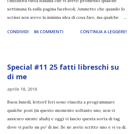
l'iniziativa tutta italiana che vi avevo promesso qualche
settimana fa sulla pagina facebook. Ammetto che quando lo
scrissi non avevo la minima idea di cosa fare, ma qualche
giorno fa ho buttato giù un'idea che mi piace parecchio. <a
CONDIVIDI
86 COMMENTI
CONTINUA A LEGGERE!
href="http://divoratoridilibri.blogspot.com/2016/06/legg
ere-italiano-blogtour-presentazione.html"><img
src="http://i68.tinypic.com/2vmt5lk.png" width="300">
</a> Ok, sorvoliamo sulla mia totale incapacità di scegliere
Special #11 25 fatti libreschi su
titoli e passiamo alla spiegazione di questa iniziativa che
di me
sarà piuttosto difficile (per me). Siccome è tipo la terza
volta che provo a scrivere questo post (con scarsi risultati),
aprile 18, 2016
farò uno schemino semplice semplice per evitare di
spiegarmi come un libro chiuso (as always). IN COSA
Buon lunedì, lettori! Ieri sono riuscita a programmare
CONSISTE QUESTO BLOGTOUR? E' un'iniziativa dedicata
qualche post (in questo momento soltanto uno, non vi
agli autori italiani, sia pubblicati da editori sia
assicuro niente ahah) e oggi vi lascio questa sorta di tag
autopubblicati. Si svolgerà ne...
dove vi parlo un po' di me. Se ne avete scritto uno e vi va di