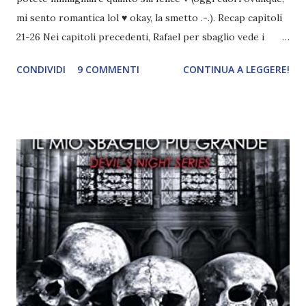
mi sento romantica lol ♥ okay, la smetto .-.). Recap capitoli
21-26 Nei capitoli precedenti, Rafael per sbaglio vede i
ricordi di Haniel e i due litigano. In seguito, i mezzi angeli si
CONDIVIDI
9 COMMENTI
CONTINUA A LEGGERE!
incontrano e Hesediel mostra loro come combattere i puri.
Alcuni sono increduli, altri incerti che sia una buona
idea..fatto sta' che si mettono all'opera. Ma è proprio
quando stanno iniziando ad avere dei risultati che spunta un
angelo puro, Elemiah. Ma, a differenza di cosa pensano,
l'angelo non ha intenzione di fare una strage, piuttosto è lì
per avvertili che Mikael non è più "l'angelo puro" che
credono e che potrebbe aver ucciso altri mezzi angeli, tipo
Rafael. A quelle parole, Haniel seguito da altri ibridi, si reca
nell'appartamento, senza risultati. Infine cercano nella
chiesetta. Lì trovano Rafael alle prese con gli angeli puri,
ma questa volta ...