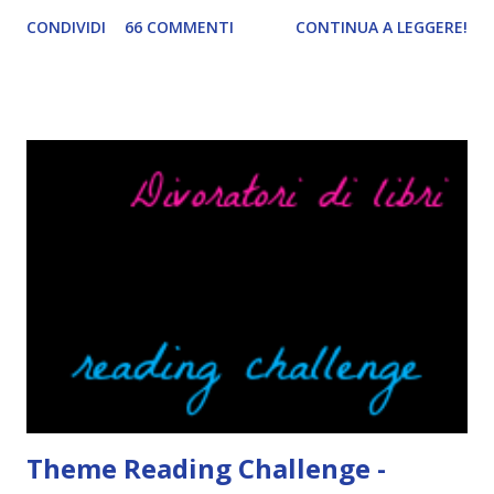
condividerlo, sentitevi liberi di lasciare il link nei commenti,
CONDIVIDI
66 COMMENTI
CONTINUA A LEGGERE!
mi piacerebbe tanto leggerlo c: 25 FATTI LIBRESCHI SU DI
ME Quando leggo un libro rilegato solitamente tolgo la
cover perché non voglio si rovini Non mi faccio problemi a
sottolineare un libro con la matita ( a volte mi capita anche
di commentare certi passaggi con le faccine ahaha), però se
per sbaglio si piega un angolo o qualcuno lo evidenziasse
piangerei e mi salirebbe il nazismo. Mi lascio convincere
con facilità dalle cover. Ecco perché la mia lista di libri in
lingua da leggere è così lunga. Ah, e se la cover fa cagare di
solito tengo a snobbarlo . Ci sto lavorando su questo
problema. Non leggo sempre la trama o, meglio, lo faccio
solo in parte per godermi di più il lib...
Theme Reading Challenge -