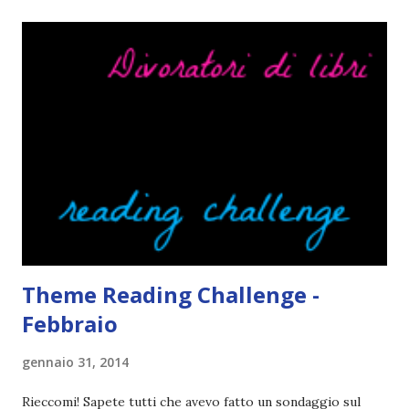
sottolineare un libro con la matita ( a volte mi capita anche
di commentare certi passaggi con le faccine ahaha), però se
per sbaglio si piega un angolo o qualcuno lo evidenziasse
piangerei e mi salirebbe il nazismo. Mi lascio convincere
con facilità dalle cover. Ecco perché la mia lista di libri in
lingua da leggere è così lunga. Ah, e se la cover fa cagare di
solito tengo a snobbarlo . Ci sto lavorando su questo
problema. Non leggo sempre la trama o, meglio, lo faccio
solo in parte per godermi di più il lib...
Theme Reading Challenge -
Febbraio
gennaio 31, 2014
Rieccomi! Sapete tutti che avevo fatto un sondaggio sul