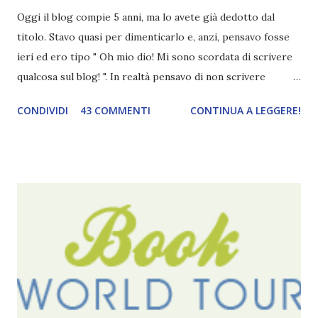
Oggi il blog compie 5 anni, ma lo avete già dedotto dal
titolo. Stavo quasi per dimenticarlo e, anzi, pensavo fosse
ieri ed ero tipo " Oh mio dio! Mi sono scordata di scrivere
qualcosa sul blog! ". In realtà pensavo di non scrivere
completamente niente perché i 'blogversary' stanno
CONDIVIDI
43 COMMENTI
CONTINUA A LEGGERE!
diventando un po' come i miei compleanni. Semplicemente
mi scoccia festeggiarli perché tanto ogni anno dico sempre
le solite cose (e in effetti gli ultimi quattro blogversary
sembrano fatti tutti con lo stampino.. NO, NON
CERCATELI, SONO IMBARAZZANTI!) . Però cavolo, sono
cinque anni e non sono pochi . Il blog è praticamente
l'unica cosa della mia vita che ho continuato con costanza
(più o meno) e non come le tremila cose che inizio per poi
lasciare a metà. Tra l'altro ripenso a circa un anno e mezzo
fa, quando non sapevo più che farmene di D ivoratori di
libri . Quindi pubblicare un post celebrativo era il minimo