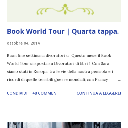
che potessi fare. All'inizio non avevo idea che il ...
Book World Tour | Quarta tappa.
ottobre 04, 2014
Buon fine settimana divoratori c: Questo mese il Book
World Tour si sposta su Divoratori di libri ! Con Sara
siamo stati in Europa, tra le vie della nostra penisola e i
ricordi di quelle terribili guerre mondiali; con Francy
abbiamo esplorato i territori asiatici; con Mel e Mys
CONDIVIDI
48 COMMENTI
CONTINUA A LEGGERE!
abbiamo vagato nella savana. Ora preparate le valigie che si
va in OCEANIA ! Se volete rinfrescarvi la memoria, potete
trovare le regole nel post introduttivo , mentre la classifica
potete trovarla a questo link . Adesso passiamo agli
obiettivi! OBIETTIVI Iniziamo con un obiettivo facile facile: