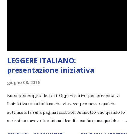
che non è sempre un bene. Credo che sia stata la principale
causa per il mio calo di letture. Comunque, ogni mese -
nessun giorno fisso, però - pubblicherò questo post.
Spero che la rubrica sia di vostro gradimento. GENNAIO
TBR+OBIETTIVI Questa è la mia tbr del mese...
LEGGERE ITALIANO:
presentazione iniziativa
giugno 08, 2016
Buon pomeriggio lettori! Oggi vi scrivo per presentarvi
l'iniziativa tutta italiana che vi avevo promesso qualche
settimana fa sulla pagina facebook. Ammetto che quando lo
scrissi non avevo la minima idea di cosa fare, ma qualche
giorno fa ho buttato giù un'idea che mi piace parecchio. <a