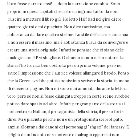
libro fosse narrato così! - , dopo la narrazione cambia. Sono
proprio in questi capitoli che la storia ingrana tanto da non
riuscire a mettere il libro giù. Ho letto Half bad nel giro di tre-
quattro giorni e mi è piaciuto. Non dico tantissimo, ma
abbastanza da dare quattro stelline. Lo stile dell'autrice continua
a non essere il massimo, ma è abbastanza brava da coinvolgere e
creare una storia originale. Infatti se pensate che ci siano delle
analogie con HP vi sbagliate. O almeno io non ne ho notare. La
storia l'ho trovata ben costruita per un primo volume, pero no
avuto l'impressione che l' autrice volesse allungare il brodo. Penso
che la Green avrebbe potuto benissimo scrivere la storia in meno
di duecento pagine. Non mi sono mai annoiata durante la lettura,
vero, però se non si fosse dilungata troppo in certe scene avrebbe
potuto dare spazio ad altro. Infatti per gran parte della storia si
concentra su Nathan, il protagonista della storia, il pezzo forte
direi. Mi è piaciuto perché non è un protagonista stereotipato,
anzi si allontana dai canoni dei personaggi "sfigati" dei fantasy. È
il figlio di un Incanto nero potente e malvagio eppure lui non