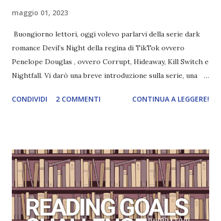
maggio 01, 2023
Buongiorno lettori, oggi volevo parlarvi della serie dark
romance Devil’s Night della regina di TikTok ovvero
Penelope Douglas , ovvero Corrupt, Hideaway, Kill Switch e
Nightfall. Vi darò una breve introduzione sulla serie, una
spiegazione dei personaggi principali e l’ordine di lettura ,
CONDIVIDI
2 COMMENTI
CONTINUA A LEGGERE!
e anche un breve commento sui libri singoli. I libri sono in
ordine di lettura, in modo che sappiate esattamente dove
iniziare, come continuare e soprattutto dove finire con la
storia dei Cavalieri! Titolo: Corrupt - Il mio sbaglio più
grande (Devil's Night 1#) Autrice : Penelope Douglas
Pagine: 448 Editore: Newton Compton Editori
Pubblicazione: 10 Gennaio 2023 Traduttore: Laura Lancini
Trama: “Si chiama Michael Crist. È il fratello maggiore del
mio ragazzo ed è come quei film dell'orrore che guardi