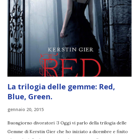
un libro ambientato in Australia . Mare, mare, mare !
L'Oceania è circondata dal mare! Un libro nel quale il mare è
l'elemento fondamentale. Un libro sulle sirene, un libro con
protagonisti dei surfisti.. un libro importante nella storia
della letteratura australiana, neozelandese, ecc . l'Oceania
è ricca di natura! Leggete un libro con una cover molto, ...
La trilogia delle gemme: Red,
Blue, Green.
gennaio 20, 2015
Buongiorno divoratori :3 Oggi vi parlo della trilogia delle
Gemme di Kerstin Gier che ho iniziato a dicembre e finito