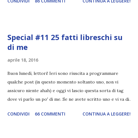
CONDIVIDI
86 COMMENTI
CONTINUA A LEGGERE!
href="http://divoratoridilibri.blogspot.com/2016/06/legg
ere-italiano-blogtour-presentazione.html"><img
src="http://i68.tinypic.com/2vmt5lk.png" width="300">
</a> Ok, sorvoliamo sulla mia totale incapacità di scegliere
Special #11 25 fatti libreschi su
titoli e passiamo alla spiegazione di questa iniziativa che
di me
sarà piuttosto difficile (per me). Siccome è tipo la terza
volta che provo a scrivere questo post (con scarsi risultati),
aprile 18, 2016
farò uno schemino semplice semplice per evitare di
spiegarmi come un libro chiuso (as always). IN COSA
Buon lunedì, lettori! Ieri sono riuscita a programmare
CONSISTE QUESTO BLOGTOUR? E' un'iniziativa dedicata
qualche post (in questo momento soltanto uno, non vi
agli autori italiani, sia pubblicati da editori sia
assicuro niente ahah) e oggi vi lascio questa sorta di tag
autopubblicati. Si svolgerà ne...
dove vi parlo un po' di me. Se ne avete scritto uno e vi va di
condividerlo, sentitevi liberi di lasciare il link nei commenti,
CONDIVIDI
66 COMMENTI
CONTINUA A LEGGERE!
mi piacerebbe tanto leggerlo c: 25 FATTI LIBRESCHI SU DI
ME Quando leggo un libro rilegato solitamente tolgo la
cover perché non voglio si rovini Non mi faccio problemi a