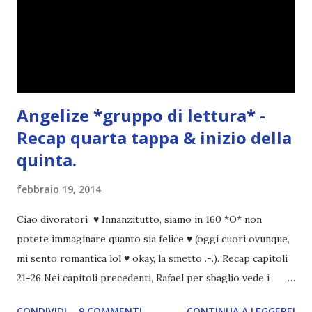
Angelize *gruppo di lettura* -
Recap quarta tappa & inizio della
quinta.
febbraio 19, 2014
Ciao divoratori ♥ Innanzitutto, siamo in 160 *O* non
potete immaginare quanto sia felice ♥ (oggi cuori ovunque,
mi sento romantica lol ♥ okay, la smetto .-.). Recap capitoli
21-26 Nei capitoli precedenti, Rafael per sbaglio vede i
ricordi di Haniel e i due litigano. In seguito, i mezzi angeli si
CONDIVIDI
9 COMMENTI
CONTINUA A LEGGERE!