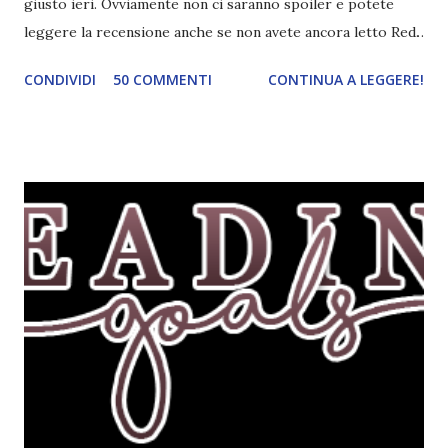
giusto ieri. Ovviamente non ci saranno spoiler e potete
leggere la recensione anche se non avete ancora letto Red.
Per le trame dei libri cliccate sulle cover :3 Red, Blue e
CONDIVIDI
50 COMMENTI
CONTINUA A LEGGERE!
Green sono state delle letture molto piacevoli ma non
nego il fatto che le mie aspettative sono state un po'
deluse. Ho sempre letto recensioni positivissime e su GR il
rating più basso è di tipo quattro stelline o_o. Perciò
potete capire le mie aspettative! Innanzitutto, se la Gier o
la ce avesse deciso di pubblicare la trilogia in un unico libro,
probabilmente lo avrei apprezzato molto di più. Red è
molto introduttivo, nel senso che in trecento pagine non
succede un bel niente. E non ha nemmeno un finale ._.
finisce esattamente nel bel mezzo della storia (anzi, quale
"mezzo" della storia? Questa storia ha praticamente solo
l'inizio!). Stessa cosa con Blue , stessa...