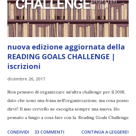
coprendoti gli occhi. È bellissimo, forte, e assolutamente
terrificante. Non mi vede neppure. Ma io l'ho notato. L'ho
visto, l'ho sentito. Le cose che ha fatto, i misfatti ch...
nuova edizione aggiornata della
READING GOALS CHALLENGE |
iscrizioni
dicembre 26, 2017
Non pensavo di organizzare un'altra challenge per il 2018,
dato che sono una frana nell'organizzazione, ma cosa posso
dirvi? Il mio cervello ne escogita sempre una nuova. Ho
pensato a lungo a cosa fare con la Reading Goals Challenge
. Io avrei continuato a prescindere con i miei obiettivi, ma
CONDIVIDI
33 COMMENTI
CONTINUA A LEGGERE!
ho scoperto che anche alcuni di voi avrebbero fatto così,