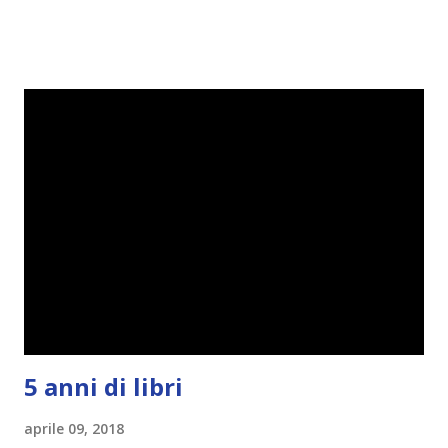
perciò ho pensato " perché non riprovarci? ". Ho pensato
cosa non ha funzionato (secondo me), ho fatto qualche
modifica ed ora eccomi qui con la Reading Goals Challenge
2.0.
5 anni di libri
aprile 09, 2018