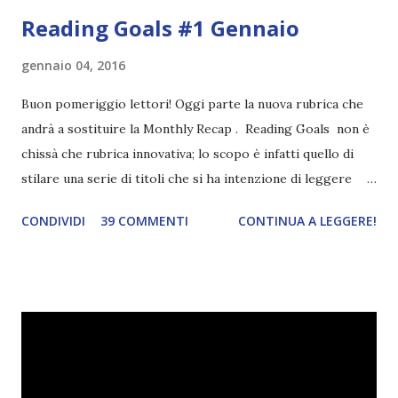
Reading Goals #1 Gennaio
gennaio 04, 2016
Buon pomeriggio lettori! Oggi parte la nuova rubrica che
andrà a sostituire la Monthly Recap . Reading Goals non è
chissà che rubrica innovativa; lo scopo è infatti quello di
stilare una serie di titoli che si ha intenzione di leggere
durante il mese e di riepilogare le letture fatte. E' anche
CONDIVIDI
39 COMMENTI
CONTINUA A LEGGERE!
una rubrica per tenere sotto controllo le reading
challenge, perché quest'anno sono veramente decisa a
portarne a termine un bel po'. Non tanto perché cavolo, ho
terminato una sfida, sono Dio!, ma piuttosto perché voglio
spaziare con i generi letterari e non limitarmi al fantasy.
Per farvi un esempio nel 2015 mi sembra di aver letto
troppi libri impegnativi e davvero pochi libri "leggeri", il