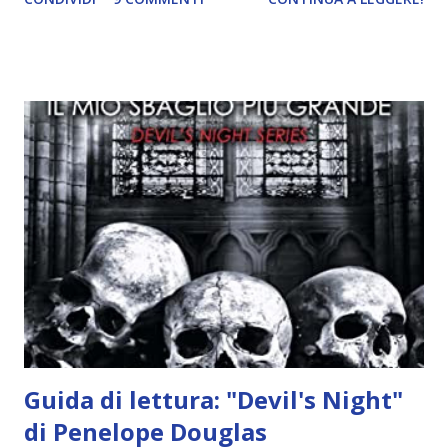
incontrano e Hesediel mostra loro come combattere i puri.
Alcuni sono increduli, altri incerti che sia una buona
idea..fatto sta' che si mettono all'opera. Ma è proprio
quando stanno iniziando ad avere dei risultati che spunta un
angelo puro, Elemiah. Ma, a differenza di cosa pensano,
l'angelo non ha intenzione di fare una strage, piuttosto è lì
per avvertili che Mikael non è più "l'angelo puro" che
credono e che potrebbe aver ucciso altri mezzi angeli, tipo
Rafael. A quelle parole, Haniel seguito da altri ibridi, si reca
nell'appartamento, senza risultati. Infine cercano nella
chiesetta. Lì trovano Rafael alle prese con gli angeli puri,
ma questa volta ...
Guida di lettura: "Devil's Night"
di Penelope Douglas