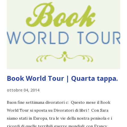
cinque anni e non sono pochi . Il blog è praticamente
l'unica cosa della mia vita che ho continuato con costanza
(più o meno) e non come le tremila cose che inizio per poi
lasciare a metà. Tra l'altro ripenso a circa un anno e mezzo
fa, quando non sapevo più che farmene di D ivoratori di
libri . Quindi pubblicare un post celebrativo era il minimo
che potessi fare. All'inizio non avevo idea che il ...
Book World Tour | Quarta tappa.
ottobre 04, 2014
Buon fine settimana divoratori c: Questo mese il Book
World Tour si sposta su Divoratori di libri ! Con Sara
siamo stati in Europa, tra le vie della nostra penisola e i
ricordi di quelle terribili guerre mondiali; con Francy