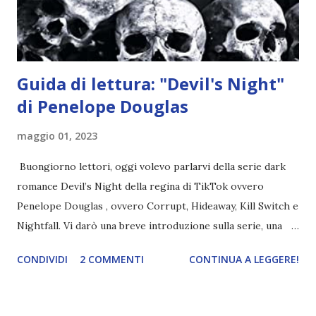
chiesetta. Lì trovano Rafael alle prese con gli angeli puri,
ma questa volta ...
Guida di lettura: "Devil's Night"
di Penelope Douglas
maggio 01, 2023
Buongiorno lettori, oggi volevo parlarvi della serie dark
romance Devil’s Night della regina di TikTok ovvero
Penelope Douglas , ovvero Corrupt, Hideaway, Kill Switch e
Nightfall. Vi darò una breve introduzione sulla serie, una
spiegazione dei personaggi principali e l’ordine di lettura ,
CONDIVIDI
2 COMMENTI
CONTINUA A LEGGERE!
e anche un breve commento sui libri singoli. I libri sono in
ordine di lettura, in modo che sappiate esattamente dove
iniziare, come continuare e soprattutto dove finire con la