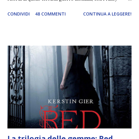
abbiamo esplorato i territori asiatici; con Mel e Mys
CONDIVIDI
48 COMMENTI
CONTINUA A LEGGERE!
abbiamo vagato nella savana. Ora preparate le valigie che si
va in OCEANIA ! Se volete rinfrescarvi la memoria, potete
trovare le regole nel post introduttivo , mentre la classifica
potete trovarla a questo link . Adesso passiamo agli
obiettivi! OBIETTIVI Iniziamo con un obiettivo facile facile:
un libro ambientato in Australia . Mare, mare, mare !
L'Oceania è circondata dal mare! Un libro nel quale il mare è
l'elemento fondamentale. Un libro sulle sirene, un libro con
protagonisti dei surfisti.. un libro importante nella storia
della letteratura australiana, neozelandese, ecc . l'Oceania
è ricca di natura! Leggete un libro con una cover molto, ...
La trilogia delle gemme: Red,