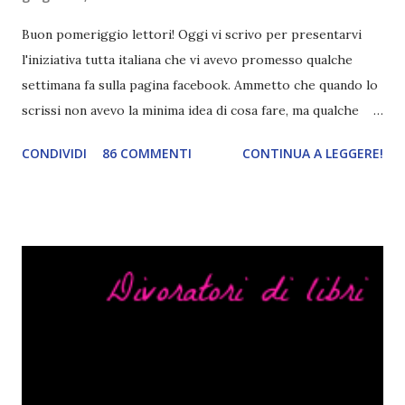
Buon pomeriggio lettori! Oggi vi scrivo per presentarvi
l'iniziativa tutta italiana che vi avevo promesso qualche
settimana fa sulla pagina facebook. Ammetto che quando lo
scrissi non avevo la minima idea di cosa fare, ma qualche
giorno fa ho buttato giù un'idea che mi piace parecchio. <a
CONDIVIDI
86 COMMENTI
CONTINUA A LEGGERE!
href="http://divoratoridilibri.blogspot.com/2016/06/legg
ere-italiano-blogtour-presentazione.html"><img
src="http://i68.tinypic.com/2vmt5lk.png" width="300">
</a> Ok, sorvoliamo sulla mia totale incapacità di scegliere
titoli e passiamo alla spiegazione di questa iniziativa che
sarà piuttosto difficile (per me). Siccome è tipo la terza
volta che provo a scrivere questo post (con scarsi risultati),
farò uno schemino semplice semplice per evitare di
spiegarmi come un libro chiuso (as always). IN COSA
CONSISTE QUESTO BLOGTOUR? E' un'iniziativa dedicata