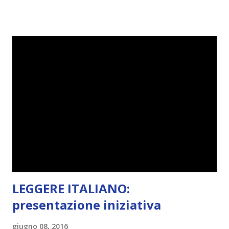
challenge, perché quest'anno sono veramente decisa a
portarne a termine un bel po'. Non tanto perché cavolo, ho
terminato una sfida, sono Dio!, ma piuttosto perché voglio
spaziare con i generi letterari e non limitarmi al fantasy.
Per farvi un esempio nel 2015 mi sembra di aver letto
troppi libri impegnativi e davvero pochi libri "leggeri", il
che non è sempre un bene. Credo che sia stata la principale
causa per il mio calo di letture. Comunque, ogni mese -
nessun giorno fisso, però - pubblicherò questo post.
Spero che la rubrica sia di vostro gradimento. GENNAIO
TBR+OBIETTIVI Questa è la mia tbr del mese...
LEGGERE ITALIANO:
presentazione iniziativa
giugno 08, 2016