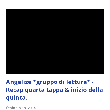
e
n
t
o
Angelize *gruppo di lettura* -
Recap quarta tappa & inizio della
quinta.
febbraio 19, 2014