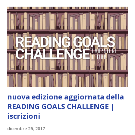
storia dei Cavalieri! Titolo: Corrupt - Il mio sbaglio più
grande (Devil's Night 1#) Autrice : Penelope Douglas
Pagine: 448 Editore: Newton Compton Editori
Pubblicazione: 10 Gennaio 2023 Traduttore: Laura Lancini
Trama: “Si chiama Michael Crist. È il fratello maggiore del
mio ragazzo ed è come quei film dell'orrore che guardi
coprendoti gli occhi. È bellissimo, forte, e assolutamente
terrificante. Non mi vede neppure. Ma io l'ho notato. L'ho
visto, l'ho sentito. Le cose che ha fatto, i misfatti ch...
nuova edizione aggiornata della
READING GOALS CHALLENGE |
iscrizioni
dicembre 26, 2017