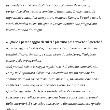
psichedelici mi è venuta l'idea di approfondire il concetto,
portandolo all'estremo al servizio di una trama. Ovviamente, da
inguaribile romantica, non poteva mancare l'amore. Da qui è nata la
storia di Jordan e Lex, un agente Dream Bender che piega a suo
volere il mondo dei sogni.
● Qual è il personaggio di cui ti è piaciuto più scrivere? E perché?
Il personaggio che è stato più facile da descrivere, il massimo in
termini di divertimento, è senza alcun dubbio Leroy, il migliore
amico della protagonista.
Sarà perché esiste la saggia regola "scrivi di ciò che conosci", che
Leroy mi è spuntato dall'anima. Essendo un po' un tomboy, ho
sempre avuto un sacco di amicizie maschili, situazione che non è
cambiata di una virgola, anche adesso che sono sposata.
Questo ragazzotto del bronx prende vita dal ricordo del mio
spassoso e cervellotico compagno di banco, conosciuto ai tempi
delle superiori. È solo colpa sua se sono diventata una nerd (grazie
Alberto).