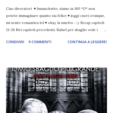
Ciao divoratori ♥ Innanzitutto, siamo in 160 *O* non
potete immaginare quanto sia felice ♥ (oggi cuori ovunque,
mi sento romantica lol ♥ okay, la smetto .-.). Recap capitoli
21-26 Nei capitoli precedenti, Rafael per sbaglio vede i
ricordi di Haniel e i due litigano. In seguito, i mezzi angeli si
CONDIVIDI
9 COMMENTI
CONTINUA A LEGGERE!
incontrano e Hesediel mostra loro come combattere i puri.
Alcuni sono increduli, altri incerti che sia una buona
idea..fatto sta' che si mettono all'opera. Ma è proprio
quando stanno iniziando ad avere dei risultati che spunta un
angelo puro, Elemiah. Ma, a differenza di cosa pensano,
l'angelo non ha intenzione di fare una strage, piuttosto è lì
per avvertili che Mikael non è più "l'angelo puro" che
credono e che potrebbe aver ucciso altri mezzi angeli, tipo
Rafael. A quelle parole, Haniel seguito da altri ibridi, si reca
nell'appartamento, senza risultati. Infine cercano nella