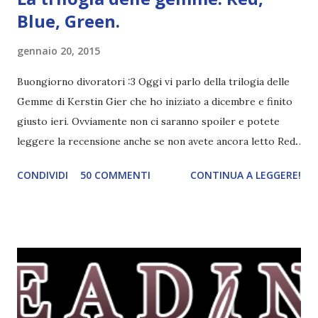
Blue, Green.
gennaio 20, 2015
Buongiorno divoratori :3 Oggi vi parlo della trilogia delle
Gemme di Kerstin Gier che ho iniziato a dicembre e finito
giusto ieri. Ovviamente non ci saranno spoiler e potete
leggere la recensione anche se non avete ancora letto Red.
Per le trame dei libri cliccate sulle cover :3 Red, Blue e
CONDIVIDI
50 COMMENTI
CONTINUA A LEGGERE!
Green sono state delle letture molto piacevoli ma non
nego il fatto che le mie aspettative sono state un po'
deluse. Ho sempre letto recensioni positivissime e su GR il
rating più basso è di tipo quattro stelline o_o. Perciò
potete capire le mie aspettative! Innanzitutto, se la Gier o
la ce avesse deciso di pubblicare la trilogia in un unico libro,
probabilmente lo avrei apprezzato molto di più. Red è