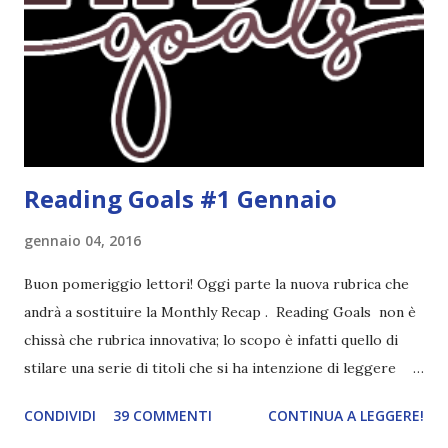
molto introduttivo, nel senso che in trecento pagine non
succede un bel niente. E non ha nemmeno un finale ._.
finisce esattamente nel bel mezzo della storia (anzi, quale
"mezzo" della storia? Questa storia ha praticamente solo
l'inizio!). Stessa cosa con Blue , stessa...
Reading Goals #1 Gennaio
gennaio 04, 2016
Buon pomeriggio lettori! Oggi parte la nuova rubrica che
andrà a sostituire la Monthly Recap . Reading Goals non è
chissà che rubrica innovativa; lo scopo è infatti quello di
stilare una serie di titoli che si ha intenzione di leggere
durante il mese e di riepilogare le letture fatte. E' anche
CONDIVIDI
39 COMMENTI
CONTINUA A LEGGERE!
una rubrica per tenere sotto controllo le reading