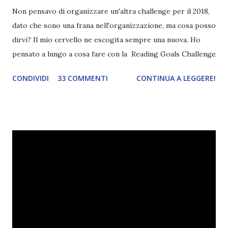
Non pensavo di organizzare un'altra challenge per il 2018,
dato che sono una frana nell'organizzazione, ma cosa posso
dirvi? Il mio cervello ne escogita sempre una nuova. Ho
pensato a lungo a cosa fare con la Reading Goals Challenge
. Io avrei continuato a prescindere con i miei obiettivi, ma
CONDIVIDI
33 COMMENTI
CONTINUA A LEGGERE!
ho scoperto che anche alcuni di voi avrebbero fatto così,
perciò ho pensato " perché non riprovarci? ". Ho pensato
cosa non ha funzionato (secondo me), ho fatto qualche
modifica ed ora eccomi qui con la Reading Goals Challenge
2.0.