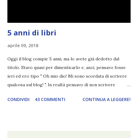
5 anni di libri
aprile 09, 2018
Oggi il blog compie 5 anni, ma lo avete già dedotto dal
titolo. Stavo quasi per dimenticarlo e, anzi, pensavo fosse
ieri ed ero tipo " Oh mio dio! Mi sono scordata di scrivere
qualcosa sul blog! ". In realtà pensavo di non scrivere
completamente niente perché i 'blogversary' stanno
CONDIVIDI
43 COMMENTI
CONTINUA A LEGGERE!
diventando un po' come i miei compleanni. Semplicemente
mi scoccia festeggiarli perché tanto ogni anno dico sempre
le solite cose (e in effetti gli ultimi quattro blogversary
sembrano fatti tutti con lo stampino.. NO, NON
CERCATELI, SONO IMBARAZZANTI!) . Però cavolo, sono