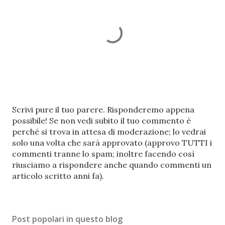
P
Scrivi pure il tuo parere. Risponderemo appena
o
possibile! Se non vedi subito il tuo commento è
s
perché si trova in attesa di moderazione; lo vedrai
t
solo una volta che sarà approvato (approvo TUTTI i
a
commenti tranne lo spam; inoltre facendo così
u
riusciamo a rispondere anche quando commenti un
n
articolo scritto anni fa).
c
o
m
Post popolari in questo blog
m