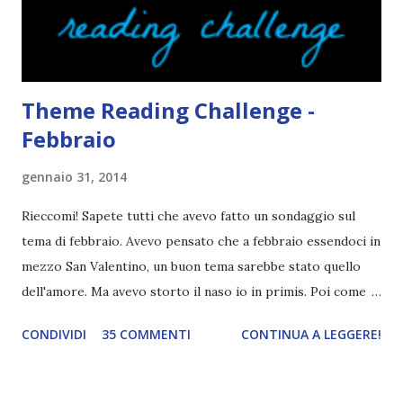
agli autori italiani, sia pubblicati da editori sia
autopubblicati. Si svolgerà ne...
Theme Reading Challenge -
Febbraio
gennaio 31, 2014
Rieccomi! Sapete tutti che avevo fatto un sondaggio sul
tema di febbraio. Avevo pensato che a febbraio essendoci in
mezzo San Valentino, un buon tema sarebbe stato quello
dell'amore. Ma avevo storto il naso io in primis. Poi come
tema era troppo vago. Così avevo deciso di rendere le cose
CONDIVIDI
35 COMMENTI
CONTINUA A LEGGERE!
più difficili e fare decidere a voi lettori tra storie d'amore
da diabete, storie d'amore/odio, storie strappalacrime. Ma,
visto che decido sempre di testa mia, due giorni prima della