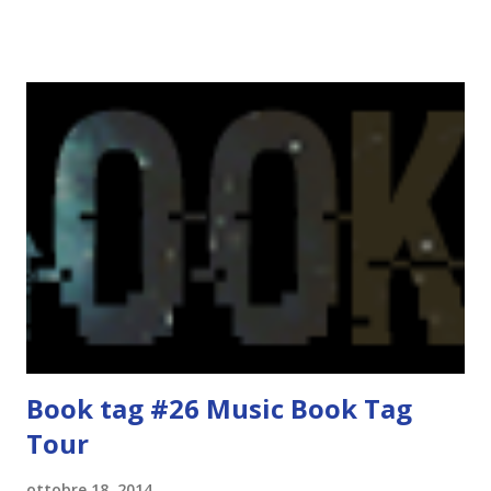
niente, eppure mi è piaciuto tantissimo! Per leggere la mia
recensione, cliccate qui ! Questo secondo volume è
incentrato su un personaggio in particolare, Ronan, che in
Raven Boys ho amato tantissimo! Non vedo l'ora di
leggerlo! Prima di lasciarvi i dettagli del libro, ci tenevo a
dare i crediti a LIBRI PER PASSIONE che ha tradotto
anche la trama :) Titolo: Ladri di sogni ( the raven circle #2
) Autrice: Maggie Stiefvater Editore: Rizzoli In uscita
Novembre 2014 Ora che le linee di prateria intorno
Cabeswater sono state risvegliate, niente per Ronan,
Gansey, Blue, e Adam sarà lo stesso. Ronan, per esempio...
Book tag #26 Music Book Tag
Tour
ottobre 18, 2014