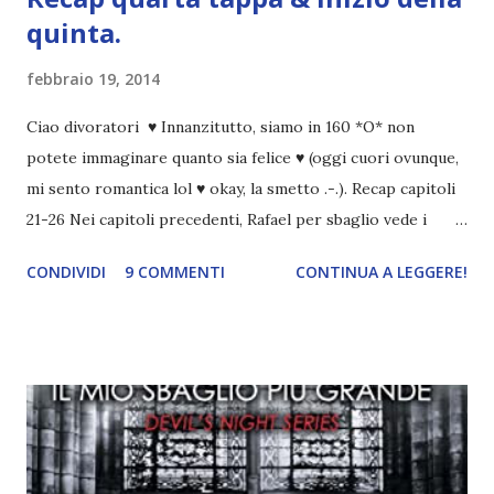
quinta.
febbraio 19, 2014
Ciao divoratori ♥ Innanzitutto, siamo in 160 *O* non
potete immaginare quanto sia felice ♥ (oggi cuori ovunque,
mi sento romantica lol ♥ okay, la smetto .-.). Recap capitoli
21-26 Nei capitoli precedenti, Rafael per sbaglio vede i
ricordi di Haniel e i due litigano. In seguito, i mezzi angeli si
CONDIVIDI
9 COMMENTI
CONTINUA A LEGGERE!
incontrano e Hesediel mostra loro come combattere i puri.
Alcuni sono increduli, altri incerti che sia una buona
idea..fatto sta' che si mettono all'opera. Ma è proprio
quando stanno iniziando ad avere dei risultati che spunta un
angelo puro, Elemiah. Ma, a differenza di cosa pensano,
l'angelo non ha intenzione di fare una strage, piuttosto è lì
per avvertili che Mikael non è più "l'angelo puro" che