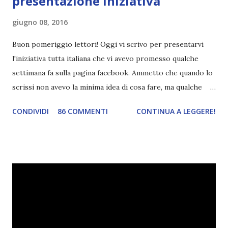
presentazione iniziativa
giugno 08, 2016
Buon pomeriggio lettori! Oggi vi scrivo per presentarvi
l'iniziativa tutta italiana che vi avevo promesso qualche
settimana fa sulla pagina facebook. Ammetto che quando lo
scrissi non avevo la minima idea di cosa fare, ma qualche
giorno fa ho buttato giù un'idea che mi piace parecchio. <a
CONDIVIDI
86 COMMENTI
CONTINUA A LEGGERE!
href="http://divoratoridilibri.blogspot.com/2016/06/legg
ere-italiano-blogtour-presentazione.html"><img
src="http://i68.tinypic.com/2vmt5lk.png" width="300">
</a> Ok, sorvoliamo sulla mia totale incapacità di scegliere
titoli e passiamo alla spiegazione di questa iniziativa che
sarà piuttosto difficile (per me). Siccome è tipo la terza
volta che provo a scrivere questo post (con scarsi risultati),
farò uno schemino semplice semplice per evitare di