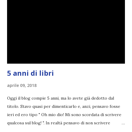
troppi libri impegnativi e davvero pochi libri "leggeri", il
che non è sempre un bene. Credo che sia stata la principale
causa per il mio calo di letture. Comunque, ogni mese -
nessun giorno fisso, però - pubblicherò questo post.
Spero che la rubrica sia di vostro gradimento. GENNAIO
TBR+OBIETTIVI Questa è la mia tbr del mese...
5 anni di libri
aprile 09, 2018
Oggi il blog compie 5 anni, ma lo avete già dedotto dal
titolo. Stavo quasi per dimenticarlo e, anzi, pensavo fosse
ieri ed ero tipo " Oh mio dio! Mi sono scordata di scrivere
qualcosa sul blog! ". In realtà pensavo di non scrivere
completamente niente perché i 'blogversary' stanno