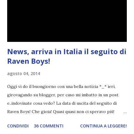
spiegarmi come un libro chiuso (as always). IN COSA
CONSISTE QUESTO BLOGTOUR? E' un'iniziativa dedicata
agli autori italiani, sia pubblicati da editori sia
autopubblicati. Si svolgerà ne...
News, arriva in Italia il seguito di
Raven Boys!
agosto 04, 2014
Oggi vi do il buongiorno con una bella notizia *_* ieri,
girovagando su blogger, per caso mi imbatto in un post
e..indovinate cosa vedo? La data di uscita del seguito di
Raven Boys! Che gioia! Quasi quasi non ci speravo più!
Quando qualche mese fa, per caso, ho iniziato Raven Boys,
CONDIVIDI
36 COMMENTI
CONTINUA A LEGGERE!
le mie aspettative erano sotto zero. Non mi ispirava per