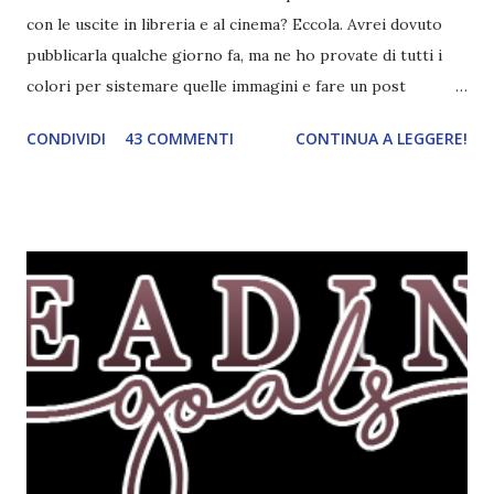
con le uscite in libreria e al cinema? Eccola. Avrei dovuto
pubblicarla qualche giorno fa, ma ne ho provate di tutti i
colori per sistemare quelle immagini e fare un post
ordinato! Ora finalmente ci sono riuscita! IN LIBRERIA Per
CONDIVIDI
43 COMMENTI
CONTINUA A LEGGERE!
leggere la trama cliccate sulla copertina. Vi ho segnalato
solo alcune delle uscite, quelle che più hanno attirato la mia
attenzione. Phobia - Wulf Dorn \\ 11 settembre. Ho
sentito parlare benissimo di questo autore per quanto
riguarda i suoi romanzi thriller. Per il momento sono
troppo fissata con questo genere ma ho letto pochi libri
thriller e vorrei davvero iniziarne qualcuno. Attraverso il
fuoco - Josephine Angeline \\ 19 settembre. Qualsiasi
libro cita anche soltanto "Salem" deve essere
assolutamente mio. Sono affascinata dalla storia delle
streghe di Salem e se oltre alle streghe aggiungiamo
mondi paralleli e gemelle malefiche, la mia curiosità monta