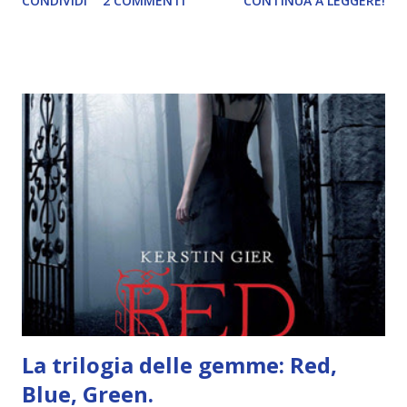
CONDIVIDI
2 COMMENTI
CONTINUA A LEGGERE!
e anche un breve commento sui libri singoli. I libri sono in
ordine di lettura, in modo che sappiate esattamente dove
iniziare, come continuare e soprattutto dove finire con la
storia dei Cavalieri! Titolo: Corrupt - Il mio sbaglio più
grande (Devil's Night 1#) Autrice : Penelope Douglas
Pagine: 448 Editore: Newton Compton Editori
Pubblicazione: 10 Gennaio 2023 Traduttore: Laura Lancini
Trama: “Si chiama Michael Crist. È il fratello maggiore del
mio ragazzo ed è come quei film dell'orrore che guardi
coprendoti gli occhi. È bellissimo, forte, e assolutamente
terrificante. Non mi vede neppure. Ma io l'ho notato. L'ho
visto, l'ho sentito. Le cose che ha fatto, i misfatti ch...
La trilogia delle gemme: Red,
Blue, Green.