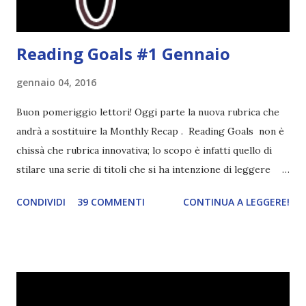
alle st...
Reading Goals #1 Gennaio
gennaio 04, 2016
Buon pomeriggio lettori! Oggi parte la nuova rubrica che
andrà a sostituire la Monthly Recap . Reading Goals non è
chissà che rubrica innovativa; lo scopo è infatti quello di
stilare una serie di titoli che si ha intenzione di leggere
durante il mese e di riepilogare le letture fatte. E' anche
CONDIVIDI
39 COMMENTI
CONTINUA A LEGGERE!
una rubrica per tenere sotto controllo le reading
challenge, perché quest'anno sono veramente decisa a
portarne a termine un bel po'. Non tanto perché cavolo, ho
terminato una sfida, sono Dio!, ma piuttosto perché voglio
spaziare con i generi letterari e non limitarmi al fantasy.
Per farvi un esempio nel 2015 mi sembra di aver letto