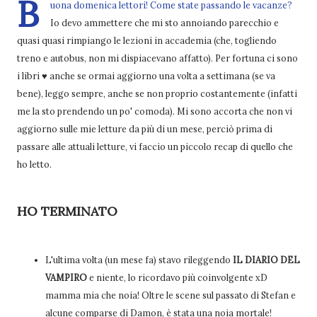
B
uona domenica lettori! Come state passando le vacanze?
Io devo ammettere che mi sto annoiando parecchio e
quasi quasi rimpiango le lezioni in accademia (che, togliendo
treno e autobus, non mi dispiacevano affatto). Per fortuna ci sono
i libri ♥ anche se ormai aggiorno una volta a settimana (se va
bene), leggo sempre, anche se non proprio costantemente (infatti
me la sto prendendo un po' comoda). Mi sono accorta che non vi
aggiorno sulle mie letture da più di un mese, perciò prima di
passare alle attuali letture, vi faccio un piccolo recap di quello che
ho letto.
HO TERMINATO
L'ultima volta (un mese fa) stavo rileggendo
IL DIARIO DEL
VAMPIRO
e niente, lo ricordavo più coinvolgente xD
mamma mia che noia! Oltre le scene sul passato di Stefan e
alcune comparse di Damon, è stata una noia mortale!