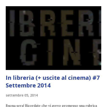
potete trovarla a questo link . Adesso passiamo agli
obiettivi! OBIETTIVI Iniziamo con un obiettivo facile facile:
un libro ambientato in Australia . Mare, mare, mare !
L'Oceania è circondata dal mare! Un libro nel quale il mare è
l'elemento fondamentale. Un libro sulle sirene, un libro con
protagonisti dei surfisti.. un libro importante nella storia
della letteratura australiana, neozelandese, ecc . l'Oceania
è ricca di natura! Leggete un libro con una cover molto, ...
In libreria (+ uscite al cinema) #7
Settembre 2014
settembre 05, 2014
Buona sera! Ricordate che vi avevo promesso una rubrica