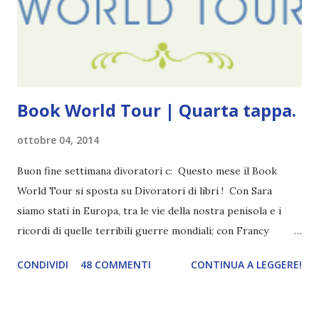
finisce esattamente nel bel mezzo della storia (anzi, quale
"mezzo" della storia? Questa storia ha praticamente solo
l'inizio!). Stessa cosa con Blue , stessa...
Book World Tour | Quarta tappa.
ottobre 04, 2014
Buon fine settimana divoratori c: Questo mese il Book
World Tour si sposta su Divoratori di libri ! Con Sara
siamo stati in Europa, tra le vie della nostra penisola e i
ricordi di quelle terribili guerre mondiali; con Francy
abbiamo esplorato i territori asiatici; con Mel e Mys
CONDIVIDI
48 COMMENTI
CONTINUA A LEGGERE!
abbiamo vagato nella savana. Ora preparate le valigie che si
va in OCEANIA ! Se volete rinfrescarvi la memoria, potete
trovare le regole nel post introduttivo , mentre la classifica