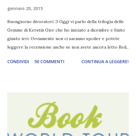
gennaio 20, 2015
Buongiorno divoratori :3 Oggi vi parlo della trilogia delle
Gemme di Kerstin Gier che ho iniziato a dicembre e finito
giusto ieri. Ovviamente non ci saranno spoiler e potete
leggere la recensione anche se non avete ancora letto Red.
Per le trame dei libri cliccate sulle cover :3 Red, Blue e
CONDIVIDI
50 COMMENTI
CONTINUA A LEGGERE!
Green sono state delle letture molto piacevoli ma non
nego il fatto che le mie aspettative sono state un po'
deluse. Ho sempre letto recensioni positivissime e su GR il
rating più basso è di tipo quattro stelline o_o. Perciò
potete capire le mie aspettative! Innanzitutto, se la Gier o
la ce avesse deciso di pubblicare la trilogia in un unico libro,
probabilmente lo avrei apprezzato molto di più. Red è
molto introduttivo, nel senso che in trecento pagine non
succede un bel niente. E non ha nemmeno un finale ._.