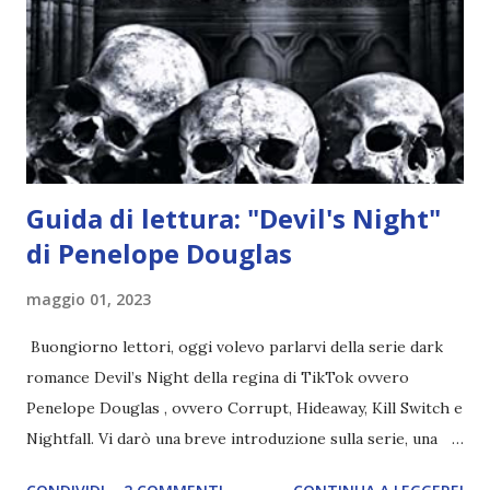
credono e che potrebbe aver ucciso altri mezzi angeli, tipo
Rafael. A quelle parole, Haniel seguito da altri ibridi, si reca
nell'appartamento, senza risultati. Infine cercano nella
chiesetta. Lì trovano Rafael alle prese con gli angeli puri,
ma questa volta ...
Guida di lettura: "Devil's Night"
di Penelope Douglas
maggio 01, 2023
Buongiorno lettori, oggi volevo parlarvi della serie dark
romance Devil’s Night della regina di TikTok ovvero
Penelope Douglas , ovvero Corrupt, Hideaway, Kill Switch e
Nightfall. Vi darò una breve introduzione sulla serie, una
spiegazione dei personaggi principali e l’ordine di lettura ,