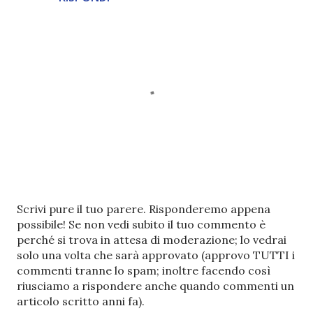
P
Scrivi pure il tuo parere. Risponderemo appena
o
possibile! Se non vedi subito il tuo commento è
s
perché si trova in attesa di moderazione; lo vedrai
t
solo una volta che sarà approvato (approvo TUTTI i
a
commenti tranne lo spam; inoltre facendo così
u
riusciamo a rispondere anche quando commenti un
n
articolo scritto anni fa).