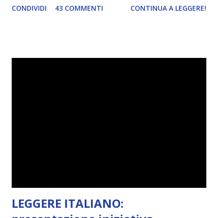
CONDIVIDI
43 COMMENTI
CONTINUA A LEGGERE!
diventando un po' come i miei compleanni. Semplicemente
mi scoccia festeggiarli perché tanto ogni anno dico sempre
le solite cose (e in effetti gli ultimi quattro blogversary
sembrano fatti tutti con lo stampino.. NO, NON
CERCATELI, SONO IMBARAZZANTI!) . Però cavolo, sono
cinque anni e non sono pochi . Il blog è praticamente
l'unica cosa della mia vita che ho continuato con costanza
(più o meno) e non come le tremila cose che inizio per poi
lasciare a metà. Tra l'altro ripenso a circa un anno e mezzo
fa, quando non sapevo più che farmene di D ivoratori di
libri . Quindi pubblicare un post celebrativo era il minimo
che potessi fare. All'inizio non avevo idea che il ...
LEGGERE ITALIANO: