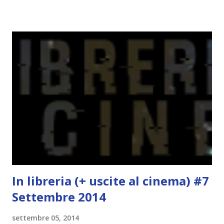
portarne a termine un bel po'. Non tanto perché cavolo, ho
terminato una sfida, sono Dio!, ma piuttosto perché voglio
spaziare con i generi letterari e non limitarmi al fantasy.
Per farvi un esempio nel 2015 mi sembra di aver letto
troppi libri impegnativi e davvero pochi libri "leggeri", il
che non è sempre un bene. Credo che sia stata la principale
causa per il mio calo di letture. Comunque, ogni mese -
nessun giorno fisso, però - pubblicherò questo post.
Spero che la rubrica sia di vostro gradimento. GENNAIO
TBR+OBIETTIVI Questa è la mia tbr del mese...
In libreria (+ uscite al cinema) #7
Settembre 2014
settembre 05, 2014