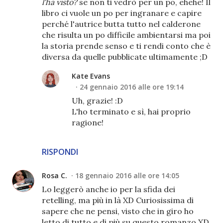
l'ha visto?
se non ti vedrò per un po, ehehe! Il
libro ci vuole un po per ingranare e capire
perché l'autrice butta tutto nel calderone
che risulta un po difficile ambientarsi ma poi
la storia prende senso e ti rendi conto che è
diversa da quelle pubblicate ultimamente ;D
Kate Evans
24 gennaio 2016 alle ore 19:14
Uh, grazie! :D
L'ho terminato e sì, hai proprio
ragione!
RISPONDI
Rosa C.
18 gennaio 2016 alle ore 14:05
Lo leggerò anche io per la sfida dei
retelling, ma più in là XD Curiosissima di
sapere che ne pensi, visto che in giro ho
letto di tutto e di più su questo romanzo XD