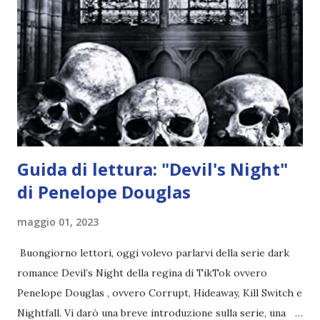
per avvertili che Mikael non è più "l'angelo puro" che
credono e che potrebbe aver ucciso altri mezzi angeli, tipo
Rafael. A quelle parole, Haniel seguito da altri ibridi, si reca
nell'appartamento, senza risultati. Infine cercano nella
chiesetta. Lì trovano Rafael alle prese con gli angeli puri,
ma questa volta ...
Guida di lettura: "Devil's Night"
di Penelope Douglas
maggio 01, 2023
Buongiorno lettori, oggi volevo parlarvi della serie dark
romance Devil’s Night della regina di TikTok ovvero
Penelope Douglas , ovvero Corrupt, Hideaway, Kill Switch e
Nightfall. Vi darò una breve introduzione sulla serie, una