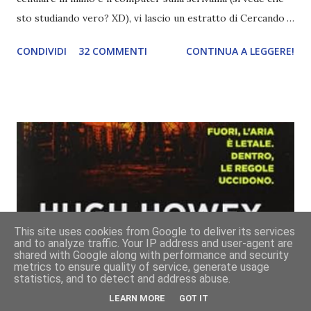
sto studiando vero? XD), vi lascio un estratto di Cercando
Alaska di John Green ! Da oggi mi impegnerò a essere più
CONDIVIDI
32 COMMENTI
CONTINUA A LEGGERE!
costante nelle rubriche. Odiavo lo sport. Odiavo lo sport,
odiavo quelli che facevano sport, odiavo quelli a cui piaceva
guardarlo, e odiavo chi non odiava quelli che lo facevano o
cui piaceva guardarlo. In terza elementare - l'ultimo anno in
cui si gioca a mini-baseball mia madre voleva che mi facessi
delle amicizie, così mi obbligò a entrare nella squadra dei
Pirati di Orlando. Mi feci degli amici eccome: una masnada di
bambini dell'asilo. Non fu un gran passo avanti, se l'obiettivo
era inserirmi fra i coetanei. Fu soprattutto perché come
This site uses cookies from Google to deliver its services
statura sovrastavo tutti gli altri giocatori se quell'anno per
and to analyze traffic. Your IP address and user-agent are
un pelo non entrai nella formazione ufficiale. Qu...
shared with Google along with performance and security
metrics to ensure quality of service, generate usage
statistics, and to detect and address abuse.
LEARN MORE
GOT IT