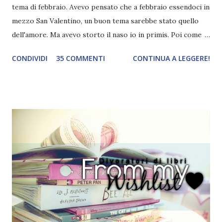
tema di febbraio. Avevo pensato che a febbraio essendoci in
mezzo San Valentino, un buon tema sarebbe stato quello
dell'amore. Ma avevo storto il naso io in primis. Poi come
tema era troppo vago. Così avevo deciso di rendere le cose
CONDIVIDI
35 COMMENTI
CONTINUA A LEGGERE!
più difficili e fare decidere a voi lettori tra storie d'amore
da diabete, storie d'amore/odio, storie strappalacrime. Ma,
visto che decido sempre di testa mia, due giorni prima della
fine di gennaio, ho pensato ad un tema interessante. Potevo
farlo benissimo il prossimo mese, però visto che avrei
fatto decidere a uno di voi, il mese di febbraio era perfetto.
Dunque qual è questo tema, vi starete chiedendo. Il tema di
febbraio è libri ispirati alle favole! Che ve ne pare? Io avrei
un po' di titoli in wishlist ^^ Non avendo letto nessun libro
ispirato alle favole (D:), tutte voi lasciate solo un titolo e
poi a random ne sceglierò tre! Aggiornerò il post, oppure
potrete trova...