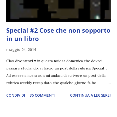
streghe di Salem e se oltre alle streghe aggiungiamo
mondi paralleli e gemelle malefiche, la mia curiosità monta
alle st...
Special #2 Cose che non sopporto
in un libro
maggio 04, 2014
Ciao divoratori ♥ in questa noiosa domenica che dovrei
passare studiando, vi lascio un post della rubrica Special .
Ad essere sincera non mi andava di scrivere un post della
rubrica weekly recap dato che qualche giorno fa ho
pubblicato la monthly recap . Scusate, ma mi scocciava
CONDIVIDI
36 COMMENTI
CONTINUA A LEGGERE!
troppo creare un nuovo banner xD Nella puntata di oggi vi
parlerò di cosa non sopporto in un libro, più nello specifico
Cosa mi fa alzare gli occhi al cielo quando leggo un libro .