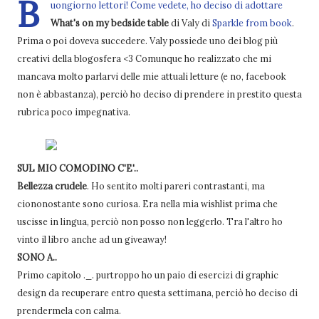
B
uongiorno lettori! Come vedete, ho deciso di adottare
What's on my bedside table
di Valy di
Sparkle from book
.
Prima o poi doveva succedere. Valy possiede uno dei blog più
creativi della blogosfera <3 Comunque ho realizzato che mi
mancava molto parlarvi delle mie attuali letture (e no, facebook
non è abbastanza), perciò ho deciso di prendere in prestito questa
rubrica poco impegnativa.
SUL MIO COMODINO C'E'..
Bellezza crudele
. Ho sentito molti pareri contrastanti, ma
ciononostante sono curiosa. Era nella mia wishlist prima che
uscisse in lingua, perciò non posso non leggerlo. Tra l'altro ho
vinto il libro anche ad un giveaway!
SONO A..
Primo capitolo ._. purtroppo ho un paio di esercizi di graphic
design da recuperare entro questa settimana, perciò ho deciso di
prendermela con calma.