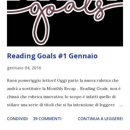
succede un bel niente. E non ha nemmeno un finale ._.
finisce esattamente nel bel mezzo della storia (anzi, quale
"mezzo" della storia? Questa storia ha praticamente solo
l'inizio!). Stessa cosa con Blue , stessa...
Reading Goals #1 Gennaio
gennaio 04, 2016
Buon pomeriggio lettori! Oggi parte la nuova rubrica che
andrà a sostituire la Monthly Recap . Reading Goals non è
chissà che rubrica innovativa; lo scopo è infatti quello di
stilare una serie di titoli che si ha intenzione di leggere
durante il mese e di riepilogare le letture fatte. E' anche
CONDIVIDI
39 COMMENTI
CONTINUA A LEGGERE!
una rubrica per tenere sotto controllo le reading
challenge, perché quest'anno sono veramente decisa a