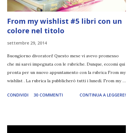
From my wishlist #5 libri con un
colore nel titolo
settembre 29, 2014
Buongiorno divoratori! Questo mese vi avevo promesso
che mi sarei impegnata con le rubriche. Dunque, eccomi qui
pronta per un nuovo appuntamento con la rubrica From my
wishlist . La rubrica la pubblicherò tutti i lunedì. From my
wishlist è una rubrica settimanale (lunedì) che ho inventato
CONDIVIDI
30 COMMENTI
CONTINUA A LEGGERE!
io. Lo scopo della rubrica è mostrarvi tre libri della mia
wishlist a seconda del tema della settimana. I temi potete
trovarli qui . Questa settimana il tema è libri con un colore
nel titolo . Tutti gli altri temi che ho saltato li pubblicherò
in un secondo momento. Red , Kerstin Gier. Corbaccio, 2011.