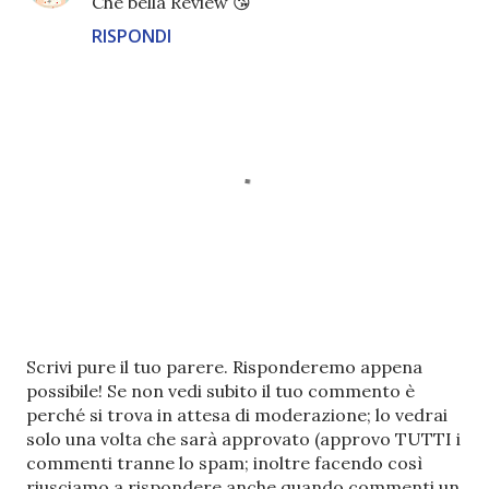
Che bella Review 😘
RISPONDI
P
Scrivi pure il tuo parere. Risponderemo appena
o
possibile! Se non vedi subito il tuo commento è
s
perché si trova in attesa di moderazione; lo vedrai
t
solo una volta che sarà approvato (approvo TUTTI i
a
commenti tranne lo spam; inoltre facendo così
u
riusciamo a rispondere anche quando commenti un