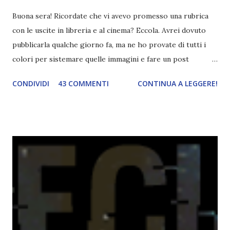
Buona sera! Ricordate che vi avevo promesso una rubrica
con le uscite in libreria e al cinema? Eccola. Avrei dovuto
pubblicarla qualche giorno fa, ma ne ho provate di tutti i
colori per sistemare quelle immagini e fare un post
ordinato! Ora finalmente ci sono riuscita! IN LIBRERIA Per
CONDIVIDI
43 COMMENTI
CONTINUA A LEGGERE!
leggere la trama cliccate sulla copertina. Vi ho segnalato
solo alcune delle uscite, quelle che più hanno attirato la mia
attenzione. Phobia - Wulf Dorn \\ 11 settembre. Ho
sentito parlare benissimo di questo autore per quanto
riguarda i suoi romanzi thriller. Per il momento sono
troppo fissata con questo genere ma ho letto pochi libri
thriller e vorrei davvero iniziarne qualcuno. Attraverso il
fuoco - Josephine Angeline \\ 19 settembre. Qualsiasi
libro cita anche soltanto "Salem" deve essere
assolutamente mio. Sono affascinata dalla storia delle