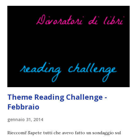
Quante volte vi è capitato di trovare sempre gli stessi modi
di dire in un libro? Ad esempio, i capelli arruffati . TUTTI I
RAGAZZI nei libri hanno i capelli arruffati. Vabbè, c'è crisi, il
pettine costa. Dovrei regalarglielo io uno. O magari del gel.
Fatto sta che nella realtà i ragazzi con i capelli così
sembrano degli scappati di casa. Ah, poi ci sono le ciocche
ribelli. Che monelli, che trasgry. Oppure tutti i personaggi
dei libri sono dei grandi lettori, fatto sta che io non ho mai
trovato una scena in ...
Theme Reading Challenge -
Febbraio
gennaio 31, 2014
Rieccomi! Sapete tutti che avevo fatto un sondaggio sul