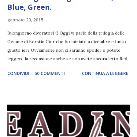
Blue, Green.
gennaio 20, 2015
Buongiorno divoratori :3 Oggi vi parlo della trilogia delle
Gemme di Kerstin Gier che ho iniziato a dicembre e finito
giusto ieri. Ovviamente non ci saranno spoiler e potete
leggere la recensione anche se non avete ancora letto Red.
Per le trame dei libri cliccate sulle cover :3 Red, Blue e
CONDIVIDI
50 COMMENTI
CONTINUA A LEGGERE!
Green sono state delle letture molto piacevoli ma non
nego il fatto che le mie aspettative sono state un po'
deluse. Ho sempre letto recensioni positivissime e su GR il
rating più basso è di tipo quattro stelline o_o. Perciò
potete capire le mie aspettative! Innanzitutto, se la Gier o
la ce avesse deciso di pubblicare la trilogia in un unico libro,
probabilmente lo avrei apprezzato molto di più. Red è
molto introduttivo, nel senso che in trecento pagine non