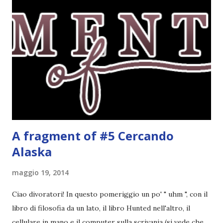
Per l'amica Leslie, Gwendolyn è una ragazza fortunata:
quanti possono dire di abitare in un palazzo antico nel
cuore di Londra, pieno di saloni, quadri e passaggi segreti?
E quanti, fra gli studenti della Saint Lennox High School,
possono vantare una famiglia altrettanto speciale, che da
una generazione all'altra si tramanda poteri misteriosi?
Eppure Gwen non ne è affatto convinta. Da...
A fragment of #5 Cercando
Alaska
maggio 19, 2014
Ciao divoratori! In questo pomeriggio un po' " uhm ", con il
libro di filosofia da un lato, il libro Hunted nell'altro, il
cellulare in mano e il computer sulla scrivania (si vede che