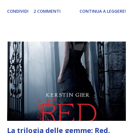
spiegazione dei personaggi principali e l’ordine di lettura ,
CONDIVIDI
2 COMMENTI
CONTINUA A LEGGERE!
e anche un breve commento sui libri singoli. I libri sono in
ordine di lettura, in modo che sappiate esattamente dove
iniziare, come continuare e soprattutto dove finire con la
storia dei Cavalieri! Titolo: Corrupt - Il mio sbaglio più
grande (Devil's Night 1#) Autrice : Penelope Douglas
Pagine: 448 Editore: Newton Compton Editori
Pubblicazione: 10 Gennaio 2023 Traduttore: Laura Lancini
Trama: “Si chiama Michael Crist. È il fratello maggiore del
mio ragazzo ed è come quei film dell'orrore che guardi
coprendoti gli occhi. È bellissimo, forte, e assolutamente
terrificante. Non mi vede neppure. Ma io l'ho notato. L'ho
visto, l'ho sentito. Le cose che ha fatto, i misfatti ch...
La trilogia delle gemme: Red,