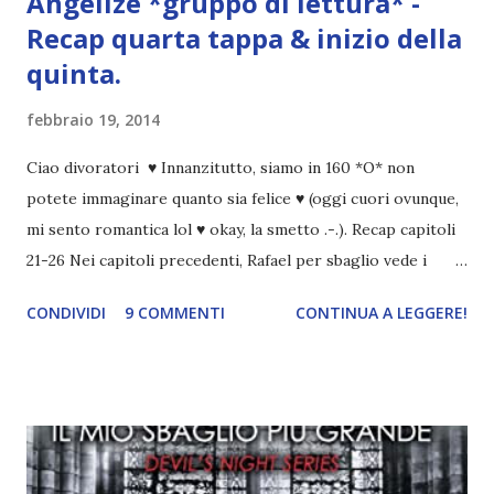
Angelize *gruppo di lettura* -
Recap quarta tappa & inizio della
quinta.
febbraio 19, 2014
Ciao divoratori ♥ Innanzitutto, siamo in 160 *O* non
potete immaginare quanto sia felice ♥ (oggi cuori ovunque,
mi sento romantica lol ♥ okay, la smetto .-.). Recap capitoli
21-26 Nei capitoli precedenti, Rafael per sbaglio vede i
ricordi di Haniel e i due litigano. In seguito, i mezzi angeli si
CONDIVIDI
9 COMMENTI
CONTINUA A LEGGERE!
incontrano e Hesediel mostra loro come combattere i puri.
Alcuni sono increduli, altri incerti che sia una buona
idea..fatto sta' che si mettono all'opera. Ma è proprio
quando stanno iniziando ad avere dei risultati che spunta un
angelo puro, Elemiah. Ma, a differenza di cosa pensano,
l'angelo non ha intenzione di fare una strage, piuttosto è lì