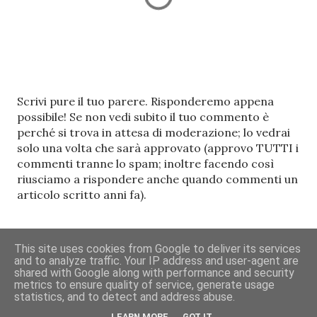
P
Scrivi pure il tuo parere. Risponderemo appena
o
possibile! Se non vedi subito il tuo commento è
s
perché si trova in attesa di moderazione; lo vedrai
t
solo una volta che sarà approvato (approvo TUTTI i
a
commenti tranne lo spam; inoltre facendo così
u
riusciamo a rispondere anche quando commenti un
n
articolo scritto anni fa).
c
o
m
This site uses cookies from Google to deliver its services
m
and to analyze traffic. Your IP address and user-agent are
Powered by Blogger
e
shared with Google along with performance and security
metrics to ensure quality of service, generate usage
n
statistics, and to detect and address abuse.
grafica a cura di
Divoratori di libri
t
LEARN MORE
GOT IT