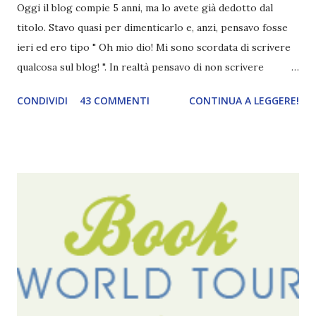
Oggi il blog compie 5 anni, ma lo avete già dedotto dal
titolo. Stavo quasi per dimenticarlo e, anzi, pensavo fosse
ieri ed ero tipo " Oh mio dio! Mi sono scordata di scrivere
qualcosa sul blog! ". In realtà pensavo di non scrivere
completamente niente perché i 'blogversary' stanno
CONDIVIDI
43 COMMENTI
CONTINUA A LEGGERE!
diventando un po' come i miei compleanni. Semplicemente
mi scoccia festeggiarli perché tanto ogni anno dico sempre
le solite cose (e in effetti gli ultimi quattro blogversary
sembrano fatti tutti con lo stampino.. NO, NON
CERCATELI, SONO IMBARAZZANTI!) . Però cavolo, sono
cinque anni e non sono pochi . Il blog è praticamente
l'unica cosa della mia vita che ho continuato con costanza
(più o meno) e non come le tremila cose che inizio per poi
lasciare a metà. Tra l'altro ripenso a circa un anno e mezzo
fa, quando non sapevo più che farmene di D ivoratori di
libri . Quindi pubblicare un post celebrativo era il minimo