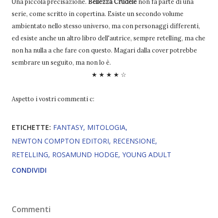
Una piccola precisazione.
Bellezza Crudele
non fa parte di una
serie, come scritto in copertina. Esiste un secondo volume
ambientato nello stesso universo, ma con personaggi differenti,
ed esiste anche un altro libro dell'autrice, sempre retelling, ma che
non ha nulla a che fare con questo. Magari dalla cover potrebbe
sembrare un seguito, ma non lo è.
★ ★ ★ ★ ☆
Aspetto i vostri commenti c:
ETICHETTE:
FANTASY
MITOLOGIA
NEWTON COMPTON EDITORI
RECENSIONE
RETELLING
ROSAMUND HODGE
YOUNG ADULT
CONDIVIDI
Commenti