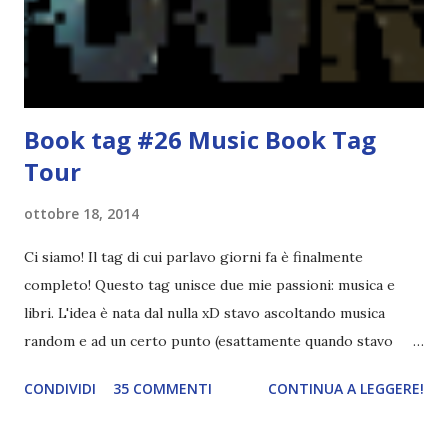
agli autori italiani, sia pubblicati da editori sia
autopubblicati. Si svolgerà ne...
Book tag #26 Music Book Tag
Tour
ottobre 18, 2014
Ci siamo! Il tag di cui parlavo giorni fa è finalmente
completo! Questo tag unisce due mie passioni: musica e
libri. L'idea è nata dal nulla xD stavo ascoltando musica
random e ad un certo punto (esattamente quando stavo
ascoltando Let me love you) mi è venuta in mente
CONDIVIDI
35 COMMENTI
CONTINUA A LEGGERE!
quest'idea. Lo scopo del tag è di associare ad ogni canzone
un libro, un personaggio o un autore. E' diviso in tre parti: