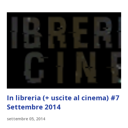
- canzoni base, che sono quelle che ho scelto io; - canzoni
preferite, sono quelle che sceglierete voi; - canzoni bonus,
che sono quelle che decidiamo di non fare ma che qualcun
altro potrebbe decidere di fare; Alla fine del tag si passa il
tag (scusate la ripetizione) ad un'altra blogger. Quest'ultima
aggiunge la sua canzone preferita, una descrizione (come
ho fatto io) e il nome del blog e del profilo (per sapere
anche chi è stato taggato) e dopo passa il tag ad un'altra
blogger che a sua volta deve fare il tag completo più la
canzone scelta dalla persona ch...
In libreria (+ uscite al cinema) #7
Settembre 2014
settembre 05, 2014