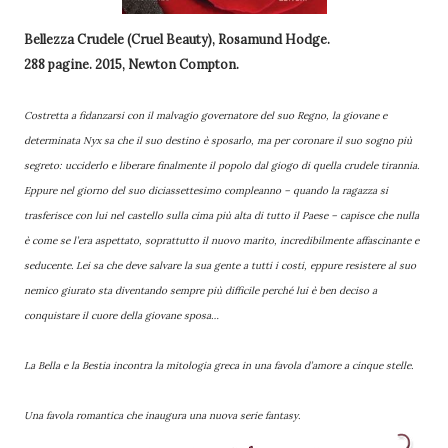
Bellezza Crudele (Cruel Beauty),
Rosamund Hodge.
288 pagine. 2015, Newton Compton.
Costretta a fidanzarsi con il malvagio governatore del suo Regno, la giovane e
determinata Nyx sa che il suo destino è sposarlo, ma per coronare il suo sogno più
segreto: ucciderlo e liberare finalmente il popolo dal giogo di quella crudele tirannia.
Eppure nel giorno del suo diciassettesimo compleanno – quando la ragazza si
trasferisce con lui nel castello sulla cima più alta di tutto il Paese – capisce che nulla
è come se l’era aspettato, soprattutto il nuovo marito, incredibilmente affascinante e
seducente. Lei sa che deve salvare la sua gente a tutti i costi, eppure resistere al suo
nemico giurato sta diventando sempre più difficile perché lui è ben deciso a
conquistare il cuore della giovane sposa…
La Bella e la Bestia incontra la mitologia greca in una favola d’amore a cinque stelle.
Una favola romantica che inaugura una nuova serie fantasy.