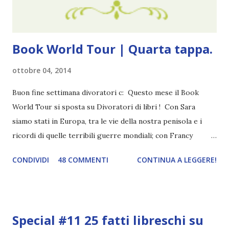
che potessi fare. All'inizio non avevo idea che il ...
Book World Tour | Quarta tappa.
ottobre 04, 2014
Buon fine settimana divoratori c: Questo mese il Book
World Tour si sposta su Divoratori di libri ! Con Sara
siamo stati in Europa, tra le vie della nostra penisola e i
ricordi di quelle terribili guerre mondiali; con Francy
abbiamo esplorato i territori asiatici; con Mel e Mys
CONDIVIDI
48 COMMENTI
CONTINUA A LEGGERE!
abbiamo vagato nella savana. Ora preparate le valigie che si
va in OCEANIA ! Se volete rinfrescarvi la memoria, potete
trovare le regole nel post introduttivo , mentre la classifica
potete trovarla a questo link . Adesso passiamo agli
Special #11 25 fatti libreschi su
obiettivi! OBIETTIVI Iniziamo con un obiettivo facile facile: