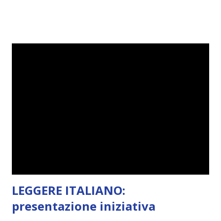
da diabete, storie d'amore/odio, storie strappalacrime. Ma,
visto che decido sempre di testa mia, due giorni prima della
fine di gennaio, ho pensato ad un tema interessante. Potevo
farlo benissimo il prossimo mese, però visto che avrei
fatto decidere a uno di voi, il mese di febbraio era perfetto.
Dunque qual è questo tema, vi starete chiedendo. Il tema di
febbraio è libri ispirati alle favole! Che ve ne pare? Io avrei
un po' di titoli in wishlist ^^ Non avendo letto nessun libro
ispirato alle favole (D:), tutte voi lasciate solo un titolo e
poi a random ne sceglierò tre! Aggiornerò il post, oppure
potrete trova...
LEGGERE ITALIANO:
presentazione iniziativa