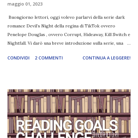
maggio 01, 2023
Buongiorno lettori, oggi volevo parlarvi della serie dark
romance Devil’s Night della regina di TikTok ovvero
Penelope Douglas , ovvero Corrupt, Hideaway, Kill Switch e
Nightfall. Vi darò una breve introduzione sulla serie, una
spiegazione dei personaggi principali e l’ordine di lettura ,
CONDIVIDI
2 COMMENTI
CONTINUA A LEGGERE!
e anche un breve commento sui libri singoli. I libri sono in
ordine di lettura, in modo che sappiate esattamente dove
iniziare, come continuare e soprattutto dove finire con la
storia dei Cavalieri! Titolo: Corrupt - Il mio sbaglio più
grande (Devil's Night 1#) Autrice : Penelope Douglas
Pagine: 448 Editore: Newton Compton Editori
Pubblicazione: 10 Gennaio 2023 Traduttore: Laura Lancini
Trama: “Si chiama Michael Crist. È il fratello maggiore del
mio ragazzo ed è come quei film dell'orrore che guardi