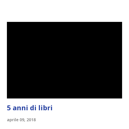
perciò ho pensato " perché non riprovarci? ". Ho pensato
cosa non ha funzionato (secondo me), ho fatto qualche
modifica ed ora eccomi qui con la Reading Goals Challenge
2.0.
5 anni di libri
aprile 09, 2018