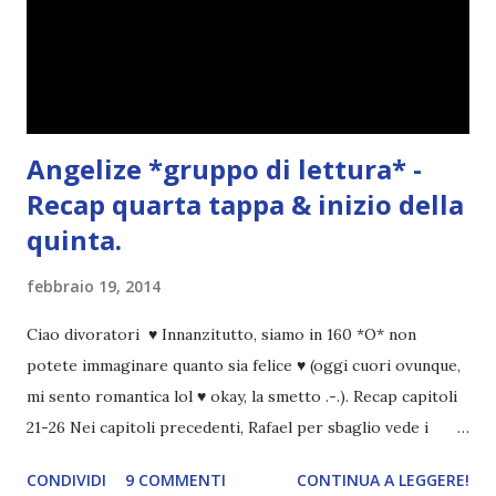
Angelize *gruppo di lettura* -
Recap quarta tappa & inizio della
quinta.
febbraio 19, 2014
Ciao divoratori ♥ Innanzitutto, siamo in 160 *O* non
potete immaginare quanto sia felice ♥ (oggi cuori ovunque,
mi sento romantica lol ♥ okay, la smetto .-.). Recap capitoli
21-26 Nei capitoli precedenti, Rafael per sbaglio vede i
ricordi di Haniel e i due litigano. In seguito, i mezzi angeli si
CONDIVIDI
9 COMMENTI
CONTINUA A LEGGERE!
incontrano e Hesediel mostra loro come combattere i puri.