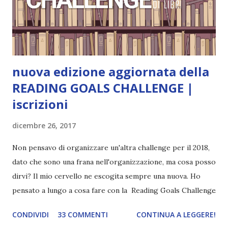
coprendoti gli occhi. È bellissimo, forte, e assolutamente
terrificante. Non mi vede neppure. Ma io l'ho notato. L'ho
visto, l'ho sentito. Le cose che ha fatto, i misfatti ch...
nuova edizione aggiornata della
READING GOALS CHALLENGE |
iscrizioni
dicembre 26, 2017
Non pensavo di organizzare un'altra challenge per il 2018,
dato che sono una frana nell'organizzazione, ma cosa posso
dirvi? Il mio cervello ne escogita sempre una nuova. Ho
pensato a lungo a cosa fare con la Reading Goals Challenge
. Io avrei continuato a prescindere con i miei obiettivi, ma
CONDIVIDI
33 COMMENTI
CONTINUA A LEGGERE!
ho scoperto che anche alcuni di voi avrebbero fatto così,