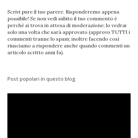
P
Scrivi pure il tuo parere. Risponderemo appena
o
possibile! Se non vedi subito il tuo commento è
s
perché si trova in attesa di moderazione; lo vedrai
t
solo una volta che sarà approvato (approvo TUTTI i
a
commenti tranne lo spam; inoltre facendo così
u
riusciamo a rispondere anche quando commenti un
n
articolo scritto anni fa).
c
o
m
Post popolari in questo blog
m
e
n
t
o