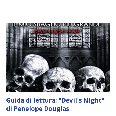
Alcuni sono increduli, altri incerti che sia una buona
idea..fatto sta' che si mettono all'opera. Ma è proprio
quando stanno iniziando ad avere dei risultati che spunta un
angelo puro, Elemiah. Ma, a differenza di cosa pensano,
l'angelo non ha intenzione di fare una strage, piuttosto è lì
per avvertili che Mikael non è più "l'angelo puro" che
credono e che potrebbe aver ucciso altri mezzi angeli, tipo
Rafael. A quelle parole, Haniel seguito da altri ibridi, si reca
nell'appartamento, senza risultati. Infine cercano nella
chiesetta. Lì trovano Rafael alle prese con gli angeli puri,
ma questa volta ...
Guida di lettura: "Devil's Night"
di Penelope Douglas