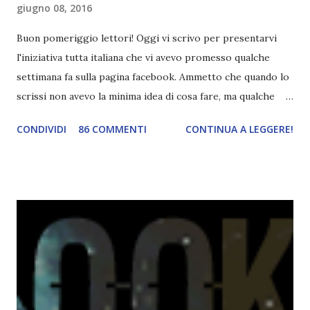
giugno 08, 2016
Buon pomeriggio lettori! Oggi vi scrivo per presentarvi
l'iniziativa tutta italiana che vi avevo promesso qualche
settimana fa sulla pagina facebook. Ammetto che quando lo
scrissi non avevo la minima idea di cosa fare, ma qualche
giorno fa ho buttato giù un'idea che mi piace parecchio. <a
CONDIVIDI
86 COMMENTI
CONTINUA A LEGGERE!
href="http://divoratoridilibri.blogspot.com/2016/06/legg
ere-italiano-blogtour-presentazione.html"><img
src="http://i68.tinypic.com/2vmt5lk.png" width="300">
</a> Ok, sorvoliamo sulla mia totale incapacità di scegliere
titoli e passiamo alla spiegazione di questa iniziativa che
sarà piuttosto difficile (per me). Siccome è tipo la terza
volta che provo a scrivere questo post (con scarsi risultati),
farò uno schemino semplice semplice per evitare di
spiegarmi come un libro chiuso (as always). IN COSA
CONSISTE QUESTO BLOGTOUR? E' un'iniziativa dedicata