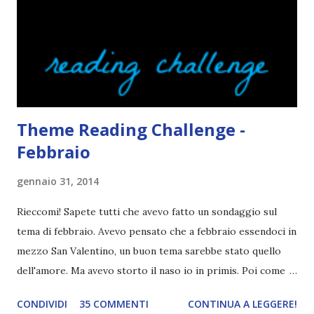
lingua da leggere è così lunga. Ah, e se la cover fa cagare di
solito tengo a snobbarlo . Ci sto lavorando su questo
problema. Non leggo sempre la trama o, meglio, lo faccio
solo in parte per godermi di più il lib...
Theme Reading Challenge -
Febbraio
gennaio 31, 2014
Rieccomi! Sapete tutti che avevo fatto un sondaggio sul
tema di febbraio. Avevo pensato che a febbraio essendoci in
mezzo San Valentino, un buon tema sarebbe stato quello
dell'amore. Ma avevo storto il naso io in primis. Poi come
tema era troppo vago. Così avevo deciso di rendere le cose
CONDIVIDI
35 COMMENTI
CONTINUA A LEGGERE!
più difficili e fare decidere a voi lettori tra storie d'amore