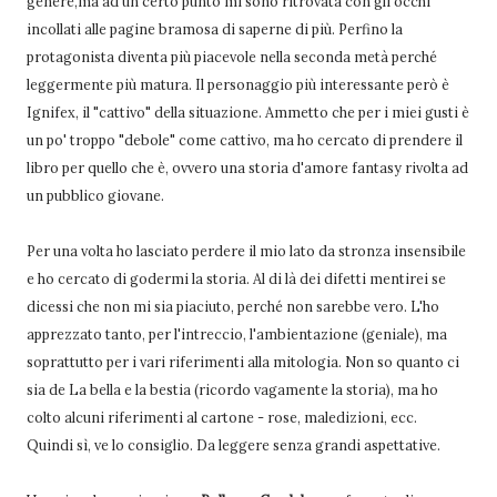
genere,ma ad un certo punto mi sono ritrovata con gli occhi
incollati alle pagine bramosa di saperne di più. Perfino la
protagonista diventa più piacevole nella seconda metà perché
leggermente più matura. Il personaggio più interessante però è
Ignifex, il "cattivo" della situazione. Ammetto che per i miei gusti è
un po' troppo "debole" come cattivo, ma ho cercato di prendere il
libro per quello che è, ovvero una storia d'amore fantasy rivolta ad
un pubblico giovane.
Per una volta ho lasciato perdere il mio lato da stronza insensibile
e ho cercato di godermi la storia. Al di là dei difetti mentirei se
dicessi che non mi sia piaciuto, perché non sarebbe vero. L'ho
apprezzato tanto, per l'intreccio, l'ambientazione (geniale), ma
soprattutto per i vari riferimenti alla mitologia. Non so quanto ci
sia de La bella e la bestia (ricordo vagamente la storia), ma ho
colto alcuni riferimenti al cartone - rose, maledizioni, ecc.
Quindi sì, ve lo consiglio. Da leggere senza grandi aspettative.