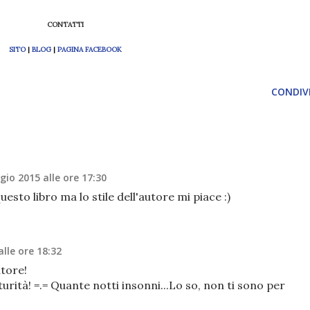
CONTATTI
SITO
|
BLOG
|
PAGINA FACEBOOK
CONDIVI
io 2015 alle ore 17:30
sto libro ma lo stile dell'autore mi piace :)
lle ore 18:32
tore!
urità! =.= Quante notti insonni...Lo so, non ti sono per