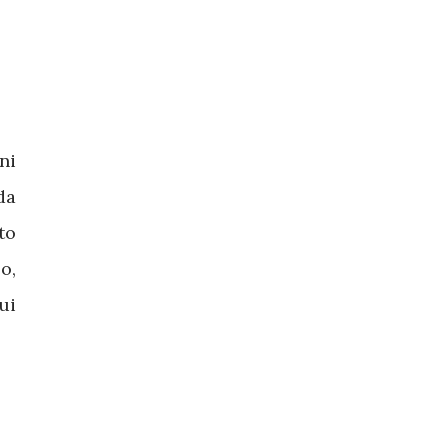
ni
da
to
o,
ui