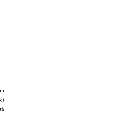
un
ci
tà