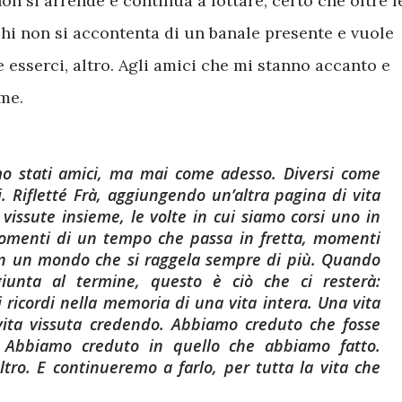
non si arrende e continua a lottare, certo che oltre l
chi non si accontenta di un banale presente e vuole
ve esserci, altro. Agli amici che mi stanno accanto e
me.
mo stati amici, ma mai come adesso. Diversi come
i. Rifletté Frà, aggiungendo un’altra pagina di vita
 vissute insieme, le volte in cui siamo corsi uno in
 momenti di un tempo che passa in fretta, momenti
 in un mondo che si raggela sempre di più. Quando
giunta al termine, questo è ciò che ci resterà:
 ricordi nella memoria di una vita intera. Una vita
ita vissuta credendo. Abbiamo creduto che fosse
. Abbiamo creduto in quello che abbiamo fatto.
tro. E continueremo a farlo, per tutta la vita che