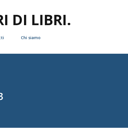
Passa ai contenuti principali
 DI LIBRI.
ti
Chi siamo
3