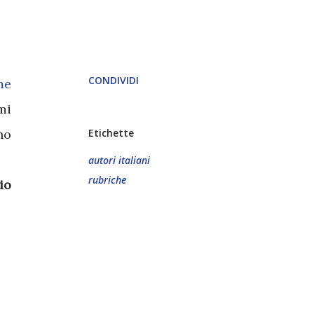
CONDIVIDI
me
mi
ho
Etichette
autori italiani
rubriche
io