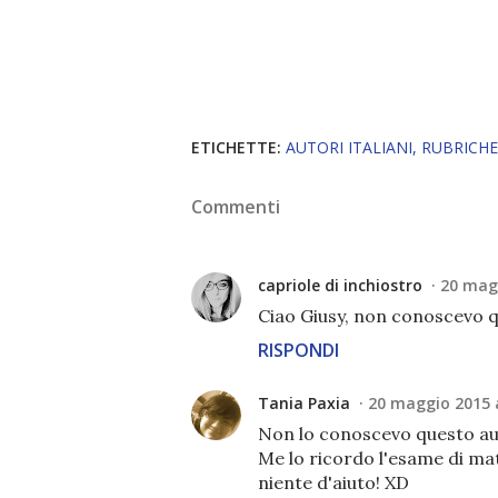
ETICHETTE:
AUTORI ITALIANI
RUBRICHE
Commenti
capriole di inchiostro
20 magg
Ciao Giusy, non conoscevo que
RISPONDI
Tania Paxia
20 maggio 2015 a
Non lo conoscevo questo au
Me lo ricordo l'esame di mat
niente d'aiuto! XD