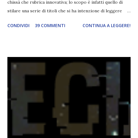
chissà che rubrica innovativa; lo scopo è infatti quello di
stilare una serie di titoli che si ha intenzione di leggere
durante il mese e di riepilogare le letture fatte. E' anche
CONDIVIDI
39 COMMENTI
CONTINUA A LEGGERE!
una rubrica per tenere sotto controllo le reading
challenge, perché quest'anno sono veramente decisa a
portarne a termine un bel po'. Non tanto perché cavolo, ho
terminato una sfida, sono Dio!, ma piuttosto perché voglio
spaziare con i generi letterari e non limitarmi al fantasy.
Per farvi un esempio nel 2015 mi sembra di aver letto
troppi libri impegnativi e davvero pochi libri "leggeri", il
che non è sempre un bene. Credo che sia stata la principale
causa per il mio calo di letture. Comunque, ogni mese -
nessun giorno fisso, però - pubblicherò questo post.
Spero che la rubrica sia di vostro gradimento. GENNAIO
TBR+OBIETTIVI Questa è la mia tbr del mese...