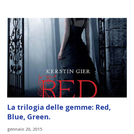
iniziare, come continuare e soprattutto dove finire con la
storia dei Cavalieri! Titolo: Corrupt - Il mio sbaglio più
grande (Devil's Night 1#) Autrice : Penelope Douglas
Pagine: 448 Editore: Newton Compton Editori
Pubblicazione: 10 Gennaio 2023 Traduttore: Laura Lancini
Trama: “Si chiama Michael Crist. È il fratello maggiore del
mio ragazzo ed è come quei film dell'orrore che guardi
coprendoti gli occhi. È bellissimo, forte, e assolutamente
terrificante. Non mi vede neppure. Ma io l'ho notato. L'ho
visto, l'ho sentito. Le cose che ha fatto, i misfatti ch...
La trilogia delle gemme: Red,
Blue, Green.
gennaio 20, 2015