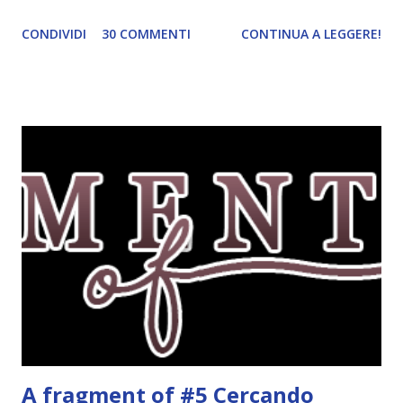
wishlist è una rubrica settimanale (lunedì) che ho inventato
CONDIVIDI
30 COMMENTI
CONTINUA A LEGGERE!
io. Lo scopo della rubrica è mostrarvi tre libri della mia
wishlist a seconda del tema della settimana. I temi potete
trovarli qui . Questa settimana il tema è libri con un colore
nel titolo . Tutti gli altri temi che ho saltato li pubblicherò
in un secondo momento. Red , Kerstin Gier. Corbaccio, 2011.
Per l'amica Leslie, Gwendolyn è una ragazza fortunata:
quanti possono dire di abitare in un palazzo antico nel
cuore di Londra, pieno di saloni, quadri e passaggi segreti?
E quanti, fra gli studenti della Saint Lennox High School,
possono vantare una famiglia altrettanto speciale, che da
una generazione all'altra si tramanda poteri misteriosi?
Eppure Gwen non ne è affatto convinta. Da...
A fragment of #5 Cercando