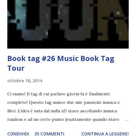
era inserirmi fra i coetanei. Fu soprattutto perché come
statura sovrastavo tutti gli altri giocatori se quell'anno per
un pelo non entrai nella formazione ufficiale. Qu...
Book tag #26 Music Book Tag
Tour
ottobre 18, 2014
Ci siamo! Il tag di cui parlavo giorni fa è finalmente
completo! Questo tag unisce due mie passioni: musica e
libri. L'idea è nata dal nulla xD stavo ascoltando musica
random e ad un certo punto (esattamente quando stavo
ascoltando Let me love you) mi è venuta in mente
CONDIVIDI
35 COMMENTI
CONTINUA A LEGGERE!