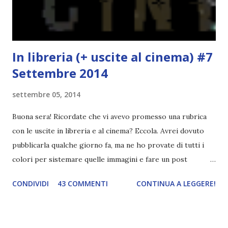
l'inizio!). Stessa cosa con Blue , stessa...
In libreria (+ uscite al cinema) #7
Settembre 2014
settembre 05, 2014
Buona sera! Ricordate che vi avevo promesso una rubrica
con le uscite in libreria e al cinema? Eccola. Avrei dovuto
pubblicarla qualche giorno fa, ma ne ho provate di tutti i
colori per sistemare quelle immagini e fare un post
ordinato! Ora finalmente ci sono riuscita! IN LIBRERIA Per
CONDIVIDI
43 COMMENTI
CONTINUA A LEGGERE!
leggere la trama cliccate sulla copertina. Vi ho segnalato
solo alcune delle uscite, quelle che più hanno attirato la mia
attenzione. Phobia - Wulf Dorn \\ 11 settembre. Ho