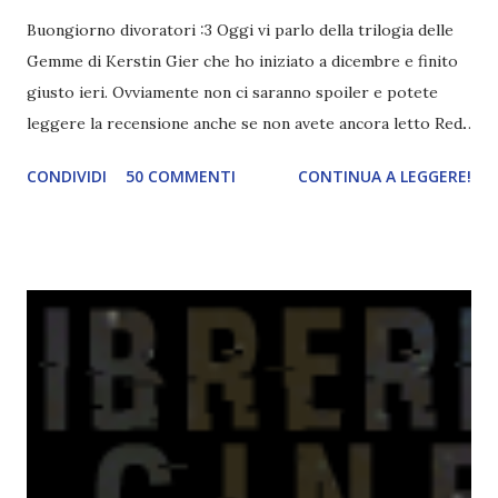
Buongiorno divoratori :3 Oggi vi parlo della trilogia delle
Gemme di Kerstin Gier che ho iniziato a dicembre e finito
giusto ieri. Ovviamente non ci saranno spoiler e potete
leggere la recensione anche se non avete ancora letto Red.
Per le trame dei libri cliccate sulle cover :3 Red, Blue e
CONDIVIDI
50 COMMENTI
CONTINUA A LEGGERE!
Green sono state delle letture molto piacevoli ma non
nego il fatto che le mie aspettative sono state un po'
deluse. Ho sempre letto recensioni positivissime e su GR il
rating più basso è di tipo quattro stelline o_o. Perciò
potete capire le mie aspettative! Innanzitutto, se la Gier o
la ce avesse deciso di pubblicare la trilogia in un unico libro,
probabilmente lo avrei apprezzato molto di più. Red è
molto introduttivo, nel senso che in trecento pagine non
succede un bel niente. E non ha nemmeno un finale ._.
finisce esattamente nel bel mezzo della storia (anzi, quale
"mezzo" della storia? Questa storia ha praticamente solo