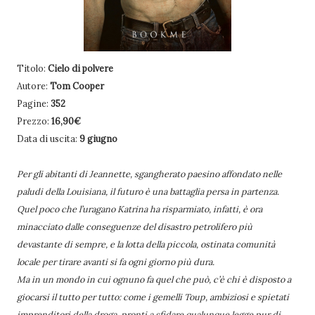
Titolo:
Cielo di polvere
Autore:
Tom Cooper
Pagine:
352
Prezzo:
16,90€
Data di uscita:
9 giugno
Per gli abitanti di Jeannette, sgangherato paesino affondato nelle
paludi della Louisiana, il futuro è una battaglia persa in partenza.
Quel poco che l’uragano Katrina ha risparmiato, infatti, è ora
minacciato dalle conseguenze del disastro petrolifero più
devastante di sempre, e la lotta della piccola, ostinata comunità
locale per tirare avanti si fa ogni giorno più dura.
Ma in un mondo in cui ognuno fa quel che può, c’è chi è disposto a
giocarsi il tutto per tutto: come i gemelli Toup, ambiziosi e spietati
imprenditori della droga, pronti a sfidare qualunque legge pur di