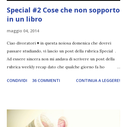
Special #2 Cose che non sopporto
in un libro
maggio 04, 2014
Ciao divoratori ♥ in questa noiosa domenica che dovrei
passare studiando, vi lascio un post della rubrica Special .
Ad essere sincera non mi andava di scrivere un post della
rubrica weekly recap dato che qualche giorno fa ho
pubblicato la monthly recap . Scusate, ma mi scocciava
CONDIVIDI
36 COMMENTI
CONTINUA A LEGGERE!
troppo creare un nuovo banner xD Nella puntata di oggi vi
parlerò di cosa non sopporto in un libro, più nello specifico
Cosa mi fa alzare gli occhi al cielo quando leggo un libro .
Quante volte vi è capitato di trovare sempre gli stessi modi
di dire in un libro? Ad esempio, i capelli arruffati . TUTTI I
RAGAZZI nei libri hanno i capelli arruffati. Vabbè, c'è crisi, il