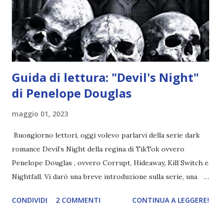
nell'appartamento, senza risultati. Infine cercano nella
chiesetta. Lì trovano Rafael alle prese con gli angeli puri,
ma questa volta ...
Guida di lettura: "Devil's Night"
di Penelope Douglas
maggio 01, 2023
Buongiorno lettori, oggi volevo parlarvi della serie dark
romance Devil’s Night della regina di TikTok ovvero
Penelope Douglas , ovvero Corrupt, Hideaway, Kill Switch e
Nightfall. Vi darò una breve introduzione sulla serie, una
spiegazione dei personaggi principali e l’ordine di lettura ,
CONDIVIDI
2 COMMENTI
CONTINUA A LEGGERE!
e anche un breve commento sui libri singoli. I libri sono in
ordine di lettura, in modo che sappiate esattamente dove