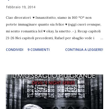
febbraio 19, 2014
Ciao divoratori ♥ Innanzitutto, siamo in 160 *O* non
potete immaginare quanto sia felice ♥ (oggi cuori ovunque,
mi sento romantica lol ♥ okay, la smetto .-.). Recap capitoli
21-26 Nei capitoli precedenti, Rafael per sbaglio vede i
ricordi di Haniel e i due litigano. In seguito, i mezzi angeli si
CONDIVIDI
9 COMMENTI
CONTINUA A LEGGERE!
incontrano e Hesediel mostra loro come combattere i puri.
Alcuni sono increduli, altri incerti che sia una buona
idea..fatto sta' che si mettono all'opera. Ma è proprio
quando stanno iniziando ad avere dei risultati che spunta un
angelo puro, Elemiah. Ma, a differenza di cosa pensano,
l'angelo non ha intenzione di fare una strage, piuttosto è lì
per avvertili che Mikael non è più "l'angelo puro" che
credono e che potrebbe aver ucciso altri mezzi angeli, tipo
Rafael. A quelle parole, Haniel seguito da altri ibridi, si reca