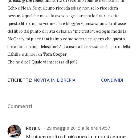
(
Breaking the rules
), una sorta di secondo volume della storia di
Echo e Noah. Se qualcuno ricorda (okay, non se lo ricorderà
nessuno) qualche mese fa avevo segnalare tra le future uscite
questo libro, ma io -come altre blogger- pensavamo si trattasse
del libro dal punto di vista di Isaiah *me triste*. Ad ogni modo la
McGarry mi piace tantissimo come scrittrice, spero che questo
libro non sia una delusione! Altra uscita interessante è il libro della
Cahill
e il thriller di
Tom Cooper
.
Che ne dite? Quale vi interessa di più?
ETICHETTE:
NOVITÀ IN LIBRERIA
CONDIVIDI
Commenti
Rosa C.
29 maggio 2015 alle ore 19:57
Mi piace molto di più questa impostazione