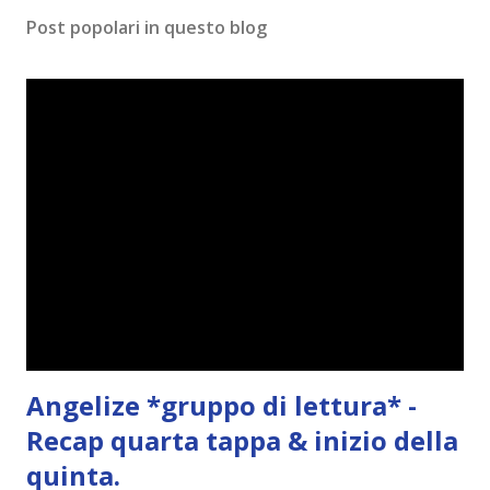
m
Post popolari in questo blog
m
e
n
t
o
Angelize *gruppo di lettura* -
Recap quarta tappa & inizio della
quinta.