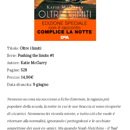
Titolo:
Oltre i limiti
Serie:
Pushing the limits #1
Autore:
Katie McGarry
Pagine:
528
Prezzo:
14,90€
Data di uscita:
9 giugno
Nessuno sa cosa sia successo a Echo Emerson, la ragazza più
popolare della scuola, la notte in cui le sue braccia si sono ricoperte
di cicatrici. Nemmeno lei ricorda niente, e tutto ciò che vuole è
ritornare alla normalità, ignorando i pettegolezzi e le occhiate
sospettose dei suoi ex-amici. Ma quando Noah Hutchins - il "bad