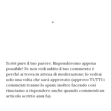
P
Scrivi pure il tuo parere. Risponderemo appena
o
possibile! Se non vedi subito il tuo commento è
s
perché si trova in attesa di moderazione; lo vedrai
t
solo una volta che sarà approvato (approvo TUTTI i
a
commenti tranne lo spam; inoltre facendo così
u
riusciamo a rispondere anche quando commenti un
n
articolo scritto anni fa).
c
o