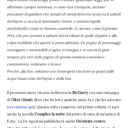
affermare i propri interessi; o come Gus Lindquist, anziano
pescatore di gamberi che armato di metal detector setaccia le paludi
del bayou a caccia di fantomatici tesori, e intanto ingolla
antidolorifici come se fossero caramelle. O, ancora, come il giovane
Wes, che per provare a salvarsi dovrà voltare le spalle al padre e alla
colpa ineffabile che questi si porta addosso. Un pugno di personaggi
stravaganti e memorabili si agita, si insegue e si caccia in guai
sempre più seri nelle pagine di questo romanzo convulso e
commovente, esilarante e feroce.
Perché, alla fine, soltanto uno riemergerà vincitore (o quasi) dalle
acque limacciose del bayou e della vita.
Il prossimo mese ritorna in libreria la
McGarry
con una ristampa
di
Oltre i limiti
, libro che ho letto qualche anno fa e che ho adorato
(
recensione qui
). Questa volta compreso nel primo volume ci sarà
anche la novella
Complice la notte
dal punto di vista di un'amica di
Echo. La De Agostini pubblicherà anche
Un'estate contro