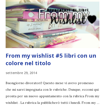
pettine costa. Dovrei regalarglielo io uno. O magari del gel.
Fatto sta che nella realtà i ragazzi con i capelli così
sembrano degli scappati di casa. Ah, poi ci sono le ciocche
ribelli. Che monelli, che trasgry. Oppure tutti i personaggi
dei libri sono dei grandi lettori, fatto sta che io non ho mai
trovato una scena in ...
From my wishlist #5 libri con un
colore nel titolo
settembre 29, 2014
Buongiorno divoratori! Questo mese vi avevo promesso
che mi sarei impegnata con le rubriche. Dunque, eccomi qui
pronta per un nuovo appuntamento con la rubrica From my
wishlist . La rubrica la pubblicherò tutti i lunedì. From my