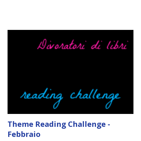
quest'idea. Lo scopo del tag è di associare ad ogni canzone
un libro, un personaggio o un autore. E' diviso in tre parti:
- canzoni base, che sono quelle che ho scelto io; - canzoni
preferite, sono quelle che sceglierete voi; - canzoni bonus,
che sono quelle che decidiamo di non fare ma che qualcun
altro potrebbe decidere di fare; Alla fine del tag si passa il
tag (scusate la ripetizione) ad un'altra blogger. Quest'ultima
aggiunge la sua canzone preferita, una descrizione (come
ho fatto io) e il nome del blog e del profilo (per sapere
anche chi è stato taggato) e dopo passa il tag ad un'altra
blogger che a sua volta deve fare il tag completo più la
canzone scelta dalla persona ch...
Theme Reading Challenge -
Febbraio