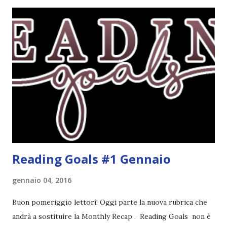
sentito parlare benissimo di questo autore per quanto
riguarda i suoi romanzi thriller. Per il momento sono
troppo fissata con questo genere ma ho letto pochi libri
thriller e vorrei davvero iniziarne qualcuno. Attraverso il
fuoco - Josephine Angeline \\ 19 settembre. Qualsiasi
libro cita anche soltanto "Salem" deve essere
assolutamente mio. Sono affascinata dalla storia delle
streghe di Salem e se oltre alle streghe aggiungiamo
mondi paralleli e gemelle malefiche, la mia curiosità monta
alle st...
Reading Goals #1 Gennaio
gennaio 04, 2016
Buon pomeriggio lettori! Oggi parte la nuova rubrica che
andrà a sostituire la Monthly Recap . Reading Goals non è