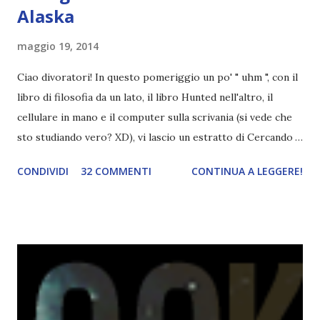
Alaska
maggio 19, 2014
Ciao divoratori! In questo pomeriggio un po' " uhm ", con il
libro di filosofia da un lato, il libro Hunted nell'altro, il
cellulare in mano e il computer sulla scrivania (si vede che
sto studiando vero? XD), vi lascio un estratto di Cercando
Alaska di John Green ! Da oggi mi impegnerò a essere più
CONDIVIDI
32 COMMENTI
CONTINUA A LEGGERE!
costante nelle rubriche. Odiavo lo sport. Odiavo lo sport,
odiavo quelli che facevano sport, odiavo quelli a cui piaceva
guardarlo, e odiavo chi non odiava quelli che lo facevano o
cui piaceva guardarlo. In terza elementare - l'ultimo anno in
cui si gioca a mini-baseball mia madre voleva che mi facessi
delle amicizie, così mi obbligò a entrare nella squadra dei
Pirati di Orlando. Mi feci degli amici eccome: una masnada di
bambini dell'asilo. Non fu un gran passo avanti, se l'obiettivo