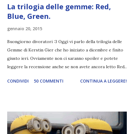
La trilogia delle gemme: Red,
Blue, Green.
gennaio 20, 2015
Buongiorno divoratori :3 Oggi vi parlo della trilogia delle
Gemme di Kerstin Gier che ho iniziato a dicembre e finito
giusto ieri. Ovviamente non ci saranno spoiler e potete
leggere la recensione anche se non avete ancora letto Red.
Per le trame dei libri cliccate sulle cover :3 Red, Blue e
CONDIVIDI
50 COMMENTI
CONTINUA A LEGGERE!
Green sono state delle letture molto piacevoli ma non
nego il fatto che le mie aspettative sono state un po'
deluse. Ho sempre letto recensioni positivissime e su GR il
rating più basso è di tipo quattro stelline o_o. Perciò
potete capire le mie aspettative! Innanzitutto, se la Gier o
la ce avesse deciso di pubblicare la trilogia in un unico libro,
probabilmente lo avrei apprezzato molto di più. Red è