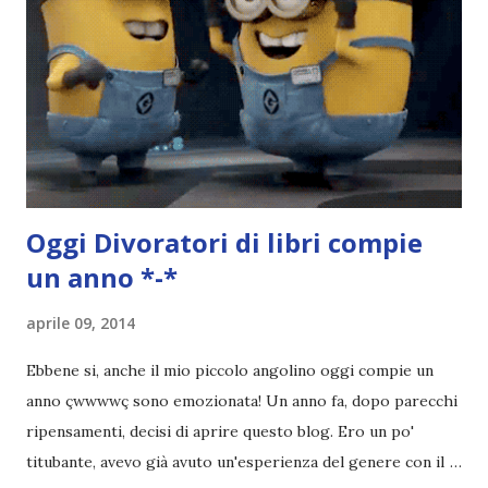
molto introduttivo, nel senso che in trecento pagine non
succede un bel niente. E non ha nemmeno un finale ._.
finisce esattamente nel bel mezzo della storia (anzi, quale
"mezzo" della storia? Questa storia ha praticamente solo
l'inizio!). Stessa cosa con Blue , stessa...
Oggi
Divoratori di libri
compie
un anno *-*
aprile 09, 2014
Ebbene si, anche il mio piccolo angolino oggi compie un
anno çwwwwç sono emozionata! Un anno fa, dopo parecchi
ripensamenti, decisi di aprire questo blog. Ero un po'
titubante, avevo già avuto un'esperienza del genere con il