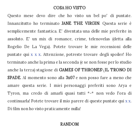
COSA HO VISTO
Questo mese devo dire che ho visto un bel po' di puntate.
Innanzitutto ho terminato
JANE THE VIRGIN
. Questa serie è
semplicemente fantastica. E' diventata una delle mie preferite in
assoluto. E' un mix di romance, crime, telenovelas (detta alla
Rogelio De La Vega). Potete trovare le mie recensioni delle
puntate qui
x
x
x
. Attenzione, potreste trovare degli spoiler! Ho
terminato anche la prima e la seconda (e se non fosse per lo studio
anche la terza) stagione di
GAMES OF THRONES
\
IL TRONO DI
SPADE
. Al momento sono alla
3x07
e non posso fare a meno che
amare questa serie. I miei personaggi preferiti sono Arya e
Tyron, ma credo di amarli quasi tutti *-* non vedo l'ora di
continuarla! Potete trovare il mio parere di queste puntate qui
x
x
.
Di film non ho visto praticamente nulla!
RANDOM