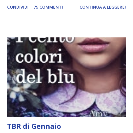
mio primo blog ed ero anche indecisa perché crearne uno
CONDIVIDI
79 COMMENTI
CONTINUA A LEGGERE!
nuovo significava avere pazienza, pazienza e ancora
pazienza. E io, di pazienza, ne ho davvero poca. L'attesa mi
manda fuori di testa. Avevo anche paura di abbandonarlo,
dato che inizio cento cose e non ne finisco nemmeno
mezza. Anche la paura che non mi cagasse nessuno c'è
sempre stata, eh. Eppure alla fine mi decisi. Dovevo
pensare ad un nome originale e che ovviamente non fosse
già stato usato. Le prime parole che mi vennero in mente
furono " Divoratori di libri ". Controllai se fosse già stato
utilizzato e, quando vidi che non esistevano blog con lo
stesso nome, lo creai. Non ho mai avuto altri ripensamenti,
questo mi piacque sin da subito e ancora oggi sono fiera di
questa...
TBR di Gennaio