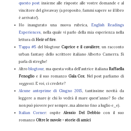
questo post
insieme alle risposte alle vostre domande e al
vincitore del giveaway (a proposito, fammi sapere se il libro
è arrivato!).
Ho inaugurato una nuova rubrica,
English Readings
Experiences
, nella quale vi parlo della mia esperienza nella
lettura di
Heir of fire
.
Tappa #5
del blogtour
Caprice e il cavaliere
, un racconto
urban fantasy dello scrittore italiano Alberto Camerra. Si
parla di streghe!
Altro
blogtour
, ma questa volta dell'autrice italiana
Raffaella
Fenoglio
e il suo romanzo
Gala Cox
. Nel post parliamo di
veggenti
. E voi, ci credete?
Alcune anteprime di Giugno 2015
, tantissime novità da
leggere a mare (e chi lo vedrà il mare quest'anno? So che
non può piovere per sempre..ma almeno fino a luglio e_e).
Italian Corner
: ospite
Alessio Del Debbio
con il suo
romanzo
Oltre le nuvole - storie di amici