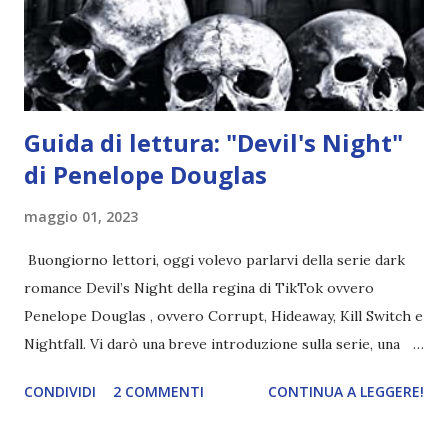
nell'appartamento, senza risultati. Infine cercano nella
chiesetta. Lì trovano Rafael alle prese con gli angeli puri,
ma questa volta ...
Guida di lettura: "Devil's Night"
di Penelope Douglas
maggio 01, 2023
Buongiorno lettori, oggi volevo parlarvi della serie dark
romance Devil’s Night della regina di TikTok ovvero
Penelope Douglas , ovvero Corrupt, Hideaway, Kill Switch e
Nightfall. Vi darò una breve introduzione sulla serie, una
spiegazione dei personaggi principali e l’ordine di lettura ,
CONDIVIDI
2 COMMENTI
CONTINUA A LEGGERE!
e anche un breve commento sui libri singoli. I libri sono in
ordine di lettura, in modo che sappiate esattamente dove