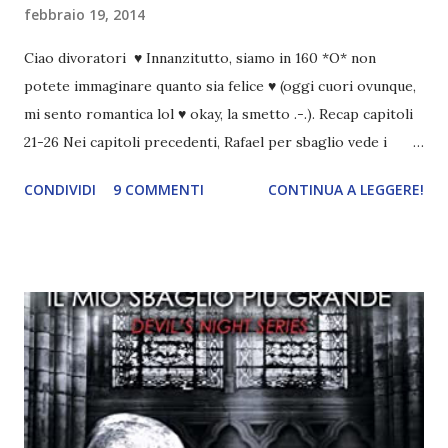
febbraio 19, 2014
Ciao divoratori ♥ Innanzitutto, siamo in 160 *O* non
potete immaginare quanto sia felice ♥ (oggi cuori ovunque,
mi sento romantica lol ♥ okay, la smetto .-.). Recap capitoli
21-26 Nei capitoli precedenti, Rafael per sbaglio vede i
ricordi di Haniel e i due litigano. In seguito, i mezzi angeli si
CONDIVIDI
9 COMMENTI
CONTINUA A LEGGERE!
incontrano e Hesediel mostra loro come combattere i puri.
Alcuni sono increduli, altri incerti che sia una buona
idea..fatto sta' che si mettono all'opera. Ma è proprio
quando stanno iniziando ad avere dei risultati che spunta un
angelo puro, Elemiah. Ma, a differenza di cosa pensano,
l'angelo non ha intenzione di fare una strage, piuttosto è lì
per avvertili che Mikael non è più "l'angelo puro" che
credono e che potrebbe aver ucciso altri mezzi angeli, tipo
Rafael. A quelle parole, Haniel seguito da altri ibridi, si reca