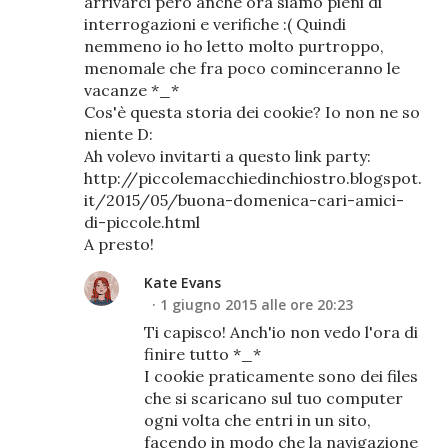
arrivarci però anche ora siamo pieni di
interrogazioni e verifiche :( Quindi
nemmeno io ho letto molto purtroppo,
menomale che fra poco cominceranno le
vacanze *_*
Cos'è questa storia dei cookie? Io non ne so
niente D:
Ah volevo invitarti a questo link party:
http://piccolemacchiedinchiostro.blogspot.
it/2015/05/buona-domenica-cari-amici-
di-piccole.html
A presto!
Kate Evans
1 giugno 2015 alle ore 20:23
Ti capisco! Anch'io non vedo l'ora di
finire tutto *_*
I cookie praticamente sono dei files
che si scaricano sul tuo computer
ogni volta che entri in un sito,
facendo in modo che la navigazione