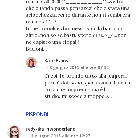
maturità!!!!!!!!!!!!^__________^...vedrai
che quando passa pensareai che è stata una
sciocchezza..certo durante non ti sembrerà
mai così!^_*....
Io per i cookies ho messo solo la barra in
altro..non so se basti..spero di si..>_<...non
ne capisco una cippa!!!
Bacioni...
Kate Evans
8 giugno 2015 alle ore 07:32
Crepi! Io prendo tutto alla leggera,
perciò dai, sono speranzosa! L'unica
cosa che mi preoccupa è lo
studio..mi scoccia troppo XD
RISPONDI
Fedy-Ika InWonderland
4 giugno 2015 alle ore 12:27