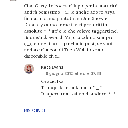
Ciao Giusy! In bocca al lupo per la maturità,
andrà benissimo!!! :D io anche adoro Arya
fin dalla prima puntata ma Jon Snow e
Danearys sono forse i miei preferiti in
assoluto *-* uff e io che volevo taggarti nel
Boomstick award! Mi precedono sempre
ç_ç come ti ho risp nel mio post, se vuoi
andare alla con di Teen Wolf io sono
disponibile eh xD
Kate Evans
8 giugno 2015 alle ore 07:33
Grazie Ika!
Tranquilla, non fa nulla ^_^
Io spero tantissimo di andarci *-*
RISPONDI