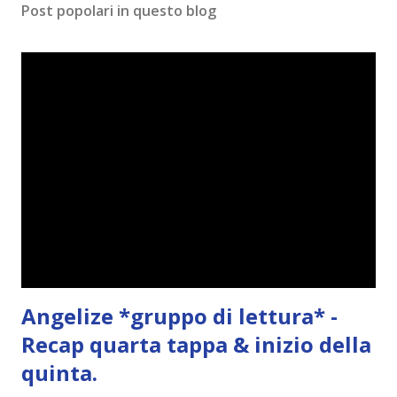
Post popolari in questo blog
m
e
n
t
o
Angelize *gruppo di lettura* -
Recap quarta tappa & inizio della
quinta.