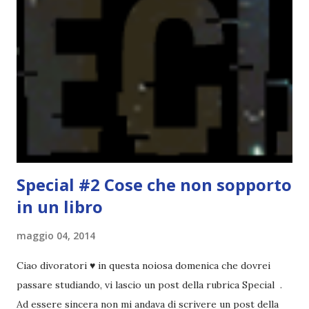
Per farvi un esempio nel 2015 mi sembra di aver letto
troppi libri impegnativi e davvero pochi libri "leggeri", il
che non è sempre un bene. Credo che sia stata la principale
causa per il mio calo di letture. Comunque, ogni mese -
nessun giorno fisso, però - pubblicherò questo post.
Spero che la rubrica sia di vostro gradimento. GENNAIO
TBR+OBIETTIVI Questa è la mia tbr del mese...
Special #2 Cose che non sopporto
in un libro
maggio 04, 2014
Ciao divoratori ♥ in questa noiosa domenica che dovrei
passare studiando, vi lascio un post della rubrica Special .
Ad essere sincera non mi andava di scrivere un post della