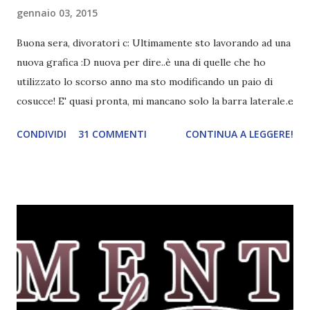
gennaio 03, 2015
Buona sera, divoratori c: Ultimamente sto lavorando ad una
nuova grafica :D nuova per dire..è una di quelle che ho
utilizzato lo scorso anno ma sto modificando un paio di
cosucce! E' quasi pronta, mi mancano solo la barra laterale e
il piè di pagina. Ho come l'impressione che mi faranno
CONDIVIDI
31 COMMENTI
CONTINUA A LEGGERE!
impazzire e.e Un po' mi dispiacerà abbandonare quest
grafica perché mi piace tantissimo :\ magari la utilizzerò di
nuovo un'altra volta! Letture di Dicembre Lo scorso mese
avevo inserito sedici titoli. Già sapevo che non li avrei letti
tutti ma ogni volta preferisco esagerare per avere più
scelta! Dalla tbr ho letto soltanto cinque titoli: I cento
colori del blu, Amy Harmon ★ ★ ★ ★ Sapete il mio
rapporto con gli ya. Questo stranamente mi è piaciuto
molto. Mi è piaciuta la protagonista, la sua crescita, il suo