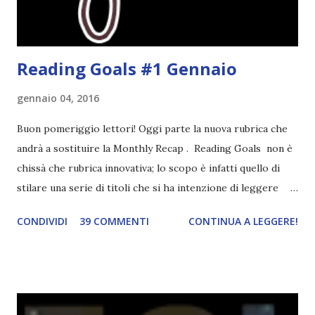
partecipare Per partecipare non dovete fare altro che
crea...
Reading Goals #1 Gennaio
gennaio 04, 2016
Buon pomeriggio lettori! Oggi parte la nuova rubrica che
andrà a sostituire la Monthly Recap . Reading Goals non è
chissà che rubrica innovativa; lo scopo è infatti quello di
stilare una serie di titoli che si ha intenzione di leggere
durante il mese e di riepilogare le letture fatte. E' anche
CONDIVIDI
39 COMMENTI
CONTINUA A LEGGERE!
una rubrica per tenere sotto controllo le reading
challenge, perché quest'anno sono veramente decisa a
portarne a termine un bel po'. Non tanto perché cavolo, ho
terminato una sfida, sono Dio!, ma piuttosto perché voglio
spaziare con i generi letterari e non limitarmi al fantasy.