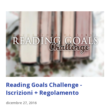
iniziare, come continuare e soprattutto dove finire con la
storia dei Cavalieri! Titolo: Corrupt - Il mio sbaglio più
grande (Devil's Night 1#) Autrice : Penelope Douglas
Pagine: 448 Editore: Newton Compton Editori
Pubblicazione: 10 Gennaio 2023 Traduttore: Laura Lancini
Trama: “Si chiama Michael Crist. È il fratello maggiore del
mio ragazzo ed è come quei film dell'orrore che guardi
coprendoti gli occhi. È bellissimo, forte, e assolutamente
terrificante. Non mi vede neppure. Ma io l'ho notato. L'ho
visto, l'ho sentito. Le cose che ha fatto, i misfatti ch...
Reading Goals Challenge -
Iscrizioni + Regolamento
dicembre 27, 2016