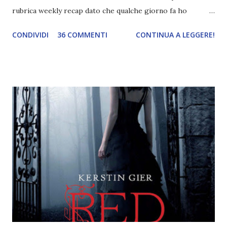
rubrica weekly recap dato che qualche giorno fa ho
pubblicato la monthly recap . Scusate, ma mi scocciava
CONDIVIDI
36 COMMENTI
CONTINUA A LEGGERE!
troppo creare un nuovo banner xD Nella puntata di oggi vi
parlerò di cosa non sopporto in un libro, più nello specifico
Cosa mi fa alzare gli occhi al cielo quando leggo un libro .
Quante volte vi è capitato di trovare sempre gli stessi modi
di dire in un libro? Ad esempio, i capelli arruffati . TUTTI I
RAGAZZI nei libri hanno i capelli arruffati. Vabbè, c'è crisi, il
pettine costa. Dovrei regalarglielo io uno. O magari del gel.
Fatto sta che nella realtà i ragazzi con i capelli così
sembrano degli scappati di casa. Ah, poi ci sono le ciocche
ribelli. Che monelli, che trasgry. Oppure tutti i personaggi
dei libri sono dei grandi lettori, fatto sta che io non ho mai
trovato una scena in ...