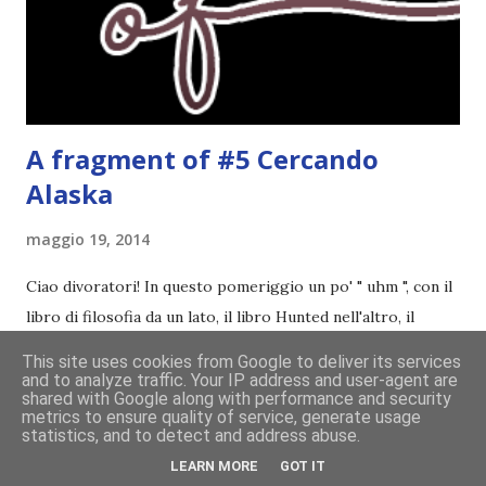
rapporto con il professor Wilson che cresce piano piano.
Alla fine mi stavo pure commuovendo! Unravel me ,
Tahereh Mafi ★ ★ ★ ★ ★ Ho già scritto una recensi...
A fragment of #5 Cercando
Alaska
maggio 19, 2014
Ciao divoratori! In questo pomeriggio un po' " uhm ", con il
libro di filosofia da un lato, il libro Hunted nell'altro, il
cellulare in mano e il computer sulla scrivania (si vede che
This site uses cookies from Google to deliver its services
sto studiando vero? XD), vi lascio un estratto di Cercando
and to analyze traffic. Your IP address and user-agent are
shared with Google along with performance and security
Alaska di John Green ! Da oggi mi impegnerò a essere più
metrics to ensure quality of service, generate usage
CONDIVIDI
32 COMMENTI
CONTINUA A LEGGERE!
statistics, and to detect and address abuse.
costante nelle rubriche. Odiavo lo sport. Odiavo lo sport,
LEARN MORE
GOT IT
odiavo quelli che facevano sport, odiavo quelli a cui piaceva