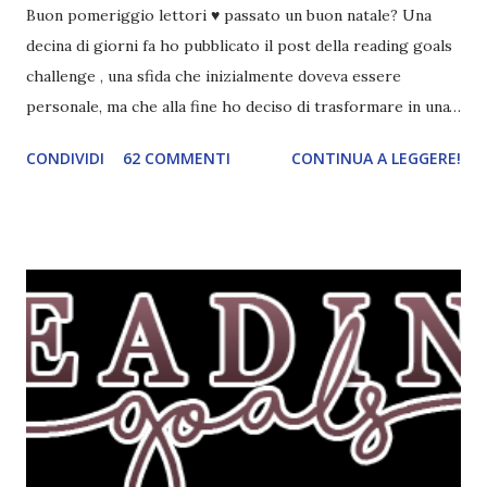
Buon pomeriggio lettori ♥ passato un buon natale? Una
decina di giorni fa ho pubblicato il post della reading goals
challenge , una sfida che inizialmente doveva essere
personale, ma che alla fine ho deciso di trasformare in una
challenge vera e propria, dato che ci sono state un paio di
CONDIVIDI
62 COMMENTI
CONTINUA A LEGGERE!
persone interessate. E quindi eccomi qui con il post delle
iscrizioni e con il regolamento! La Reading Goals Challenge
La challenge è molto semplice. Bisogna creare una lista di
obiettivi da portare a termine durante il 2017. E' una
challenge un po' particolare perché ogni libro letto può
ricoprire più di un obiettivo. Riportandovi l'esempio che ho
fatto nell'altro post, se leggo un libro horror sulle sirene
scritto dal mio autore preferito, tecnicamente ho già
completato tre degli obiettivi della mia lista . Non importa
leggere 345.453.312 libri, ma maturare come lettore,
uscendo fuori dalla propria comfort zone. Come