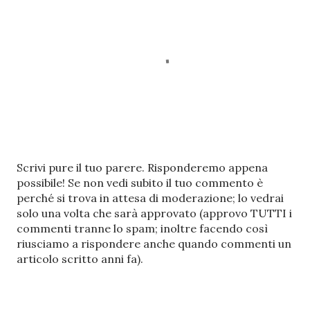
P
Scrivi pure il tuo parere. Risponderemo appena
o
possibile! Se non vedi subito il tuo commento è
s
perché si trova in attesa di moderazione; lo vedrai
t
solo una volta che sarà approvato (approvo TUTTI i
a
commenti tranne lo spam; inoltre facendo così
u
riusciamo a rispondere anche quando commenti un
n
articolo scritto anni fa).
c
o
m