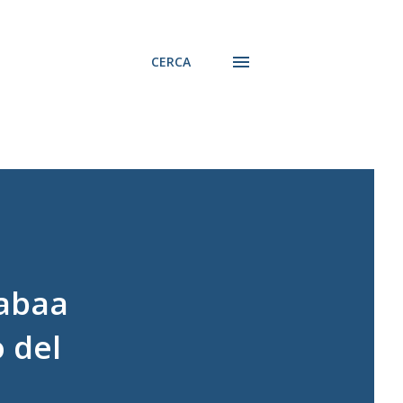
CERCA
Sabaa
o del