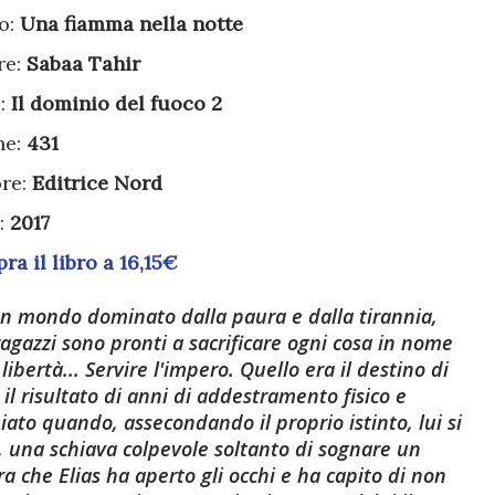
lo:
Una fiamma nella notte
re:
Sabaa Tahir
e:
Il dominio del fuoco 2
ne:
431
ore:
Editrice Nord
:
2017
a il libro a 16,15€
n mondo dominato dalla paura e dalla tirannia,
agazzi sono pronti a sacrificare ogni cosa in nome
 libertà... Servire l'impero. Quello era il destino di
, il risultato di anni di addestramento fisico e
iato quando, assecondando il proprio istinto, lui si
ia, una schiava colpevole soltanto di sognare un
a che Elias ha aperto gli occhi e ha capito di non