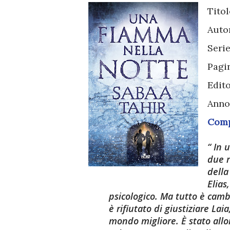
Tito
Auto
Seri
Pagi
Edit
Anno
Compr
In u
due r
della
Elias
psicologico. Ma tutto è camb
è rifiutato di giustiziare La
mondo migliore. È stato allor