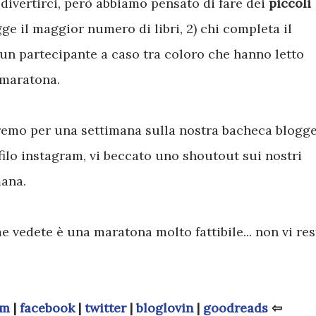
 divertirci, però abbiamo pensato di fare dei
piccoli
egge il maggior numero di libri, 2) chi completa il
 un partecipante a caso tra coloro che hanno letto
 maratona.
remo per una settimana sulla nostra bacheca blogge
filo instagram, vi beccato uno shoutout sui nostri
mana.
e vedete è una maratona molto fattibile... non vi res
am
|
facebook
|
twitter
|
bloglovin
|
goodreads
⇦