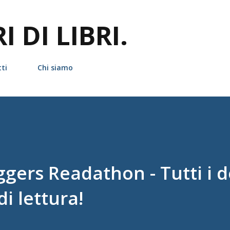
Passa ai contenuti principali
 DI LIBRI.
ti
Chi siamo
gers Readathon - Tutti i d
i lettura!