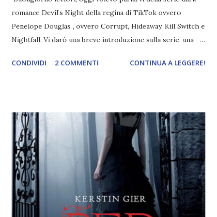
romance Devil’s Night della regina di TikTok ovvero
Penelope Douglas , ovvero Corrupt, Hideaway, Kill Switch e
Nightfall. Vi darò una breve introduzione sulla serie, una
spiegazione dei personaggi principali e l’ordine di lettura ,
CONDIVIDI
2 COMMENTI
CONTINUA A LEGGERE!
e anche un breve commento sui libri singoli. I libri sono in
ordine di lettura, in modo che sappiate esattamente dove
iniziare, come continuare e soprattutto dove finire con la
storia dei Cavalieri! Titolo: Corrupt - Il mio sbaglio più
grande (Devil's Night 1#) Autrice : Penelope Douglas
Pagine: 448 Editore: Newton Compton Editori
Pubblicazione: 10 Gennaio 2023 Traduttore: Laura Lancini
Trama: “Si chiama Michael Crist. È il fratello maggiore del
mio ragazzo ed è come quei film dell'orrore che guardi
coprendoti gli occhi. È bellissimo, forte, e assolutamente
terrificante. Non mi vede neppure. Ma io l'ho notato. L'ho
visto, l'ho sentito. Le cose che ha fatto, i misfatti ch...