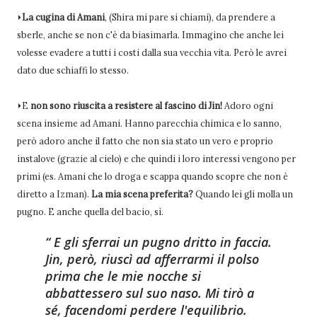
⏵
La cugina di Amani
, (Shira mi pare si chiami), da prendere a
sberle, anche se non c'è da biasimarla. Immagino che anche lei
volesse evadere a tutti i costi dalla sua vecchia vita. Però le avrei
dato due schiaffi lo stesso.
⏵E
non sono riuscita a resistere al fascino di Jin!
Adoro ogni
scena insieme ad Amani. Hanno parecchia chimica e lo sanno,
però adoro anche il fatto che non sia stato un vero e proprio
instalove (grazie al cielo) e che quindi i loro interessi vengono per
primi (es. Amani che lo droga e scappa quando scopre che non è
diretto a Izman).
La mia scena preferita?
Quando lei gli molla un
pugno. E anche quella del bacio, sì.
E gli sferrai un pugno dritto in faccia.
Jin, però, riuscì ad afferrarmi il polso
prima che le mie nocche si
abbattessero sul suo naso. Mi tirò a
sé, facendomi perdere l'equilibrio.