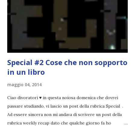
che non è sempre un bene. Credo che sia stata la principale
causa per il mio calo di letture. Comunque, ogni mese -
nessun giorno fisso, però - pubblicherò questo post.
Spero che la rubrica sia di vostro gradimento. GENNAIO
TBR+OBIETTIVI Questa è la mia tbr del mese...
Special #2 Cose che non sopporto
in un libro
maggio 04, 2014
Ciao divoratori ♥ in questa noiosa domenica che dovrei
passare studiando, vi lascio un post della rubrica Special .
Ad essere sincera non mi andava di scrivere un post della
rubrica weekly recap dato che qualche giorno fa ho
pubblicato la monthly recap . Scusate, ma mi scocciava