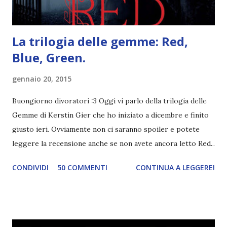
La trilogia delle gemme: Red,
Blue, Green.
gennaio 20, 2015
Buongiorno divoratori :3 Oggi vi parlo della trilogia delle
Gemme di Kerstin Gier che ho iniziato a dicembre e finito
giusto ieri. Ovviamente non ci saranno spoiler e potete
leggere la recensione anche se non avete ancora letto Red.
Per le trame dei libri cliccate sulle cover :3 Red, Blue e
CONDIVIDI
50 COMMENTI
CONTINUA A LEGGERE!
Green sono state delle letture molto piacevoli ma non
nego il fatto che le mie aspettative sono state un po'
deluse. Ho sempre letto recensioni positivissime e su GR il
rating più basso è di tipo quattro stelline o_o. Perciò