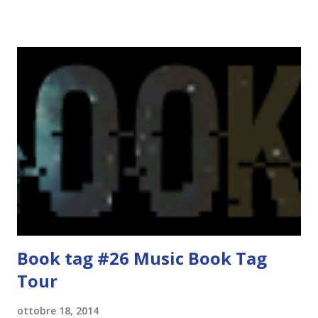
guardarlo, e odiavo chi non odiava quelli che lo facevano o
cui piaceva guardarlo. In terza elementare - l'ultimo anno in
cui si gioca a mini-baseball mia madre voleva che mi facessi
delle amicizie, così mi obbligò a entrare nella squadra dei
Pirati di Orlando. Mi feci degli amici eccome: una masnada di
bambini dell'asilo. Non fu un gran passo avanti, se l'obiettivo
era inserirmi fra i coetanei. Fu soprattutto perché come
statura sovrastavo tutti gli altri giocatori se quell'anno per
un pelo non entrai nella formazione ufficiale. Qu...
Book tag #26 Music Book Tag
Tour
ottobre 18, 2014