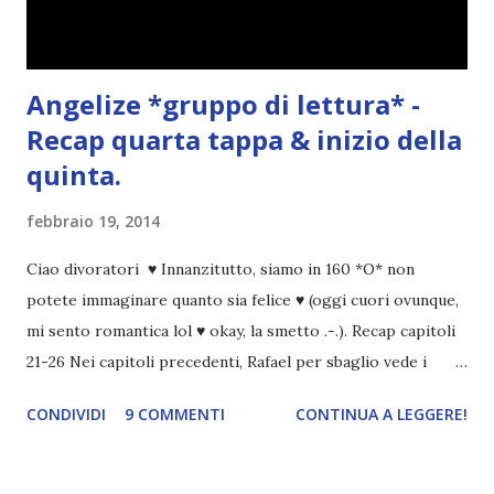
Angelize *gruppo di lettura* -
Recap quarta tappa & inizio della
quinta.
febbraio 19, 2014
Ciao divoratori ♥ Innanzitutto, siamo in 160 *O* non
potete immaginare quanto sia felice ♥ (oggi cuori ovunque,
mi sento romantica lol ♥ okay, la smetto .-.). Recap capitoli
21-26 Nei capitoli precedenti, Rafael per sbaglio vede i
ricordi di Haniel e i due litigano. In seguito, i mezzi angeli si
CONDIVIDI
9 COMMENTI
CONTINUA A LEGGERE!
incontrano e Hesediel mostra loro come combattere i puri.
Alcuni sono increduli, altri incerti che sia una buona
idea..fatto sta' che si mettono all'opera. Ma è proprio