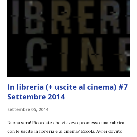
potete capire le mie aspettative! Innanzitutto, se la Gier o
la ce avesse deciso di pubblicare la trilogia in un unico libro,
probabilmente lo avrei apprezzato molto di più. Red è
molto introduttivo, nel senso che in trecento pagine non
succede un bel niente. E non ha nemmeno un finale ._.
finisce esattamente nel bel mezzo della storia (anzi, quale
"mezzo" della storia? Questa storia ha praticamente solo
l'inizio!). Stessa cosa con Blue , stessa...
In libreria (+ uscite al cinema) #7
Settembre 2014
settembre 05, 2014
Buona sera! Ricordate che vi avevo promesso una rubrica
con le uscite in libreria e al cinema? Eccola. Avrei dovuto