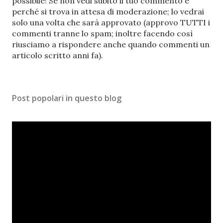
o
possibile! Se non vedi subito il tuo commento è
s
perché si trova in attesa di moderazione; lo vedrai
t
solo una volta che sarà approvato (approvo TUTTI i
a
commenti tranne lo spam; inoltre facendo così
u
riusciamo a rispondere anche quando commenti un
n
articolo scritto anni fa).
c
o
m
Post popolari in questo blog
m
e
n
t
o