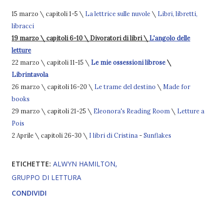
15 marzo \ capitoli 1-5 \
La lettrice sulle nuvole
\
Libri, libretti,
libracci
19 marzo \ capitoli 6-10 \ Divoratori di libri \
L'angolo delle
letture
22 marzo \ capitoli 11-15 \
Le mie ossessioni librose
\
Librintavola
26 marzo \ capitoli 16-20 \
Le trame del destino
\
Made for
books
29 marzo \ capitoli 21-25 \
Eleonora's Reading Room
\
Letture a
Pois
2 Aprile \ capitoli 26-30 \
I libri di Cristina
-
Sunflakes
ETICHETTE:
ALWYN HAMILTON
GRUPPO DI LETTURA
CONDIVIDI