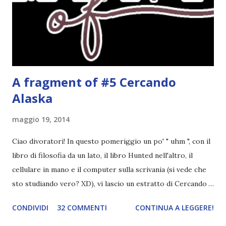
ispirato alle favole (D:), tutte voi lasciate solo un titolo e
poi a random ne sceglierò tre! Aggiornerò il post, oppure
potrete trova...
A fragment of #5 Cercando
Alaska
maggio 19, 2014
Ciao divoratori! In questo pomeriggio un po' " uhm ", con il
libro di filosofia da un lato, il libro Hunted nell'altro, il
cellulare in mano e il computer sulla scrivania (si vede che
sto studiando vero? XD), vi lascio un estratto di Cercando
Alaska di John Green ! Da oggi mi impegnerò a essere più
CONDIVIDI
32 COMMENTI
CONTINUA A LEGGERE!
costante nelle rubriche. Odiavo lo sport. Odiavo lo sport,
odiavo quelli che facevano sport, odiavo quelli a cui piaceva