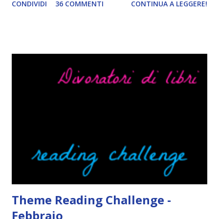
CONDIVIDI
36 COMMENTI
CONTINUA A LEGGERE!
troppo creare un nuovo banner xD Nella puntata di oggi vi
parlerò di cosa non sopporto in un libro, più nello specifico
Cosa mi fa alzare gli occhi al cielo quando leggo un libro .
Quante volte vi è capitato di trovare sempre gli stessi modi
di dire in un libro? Ad esempio, i capelli arruffati . TUTTI I
RAGAZZI nei libri hanno i capelli arruffati. Vabbè, c'è crisi, il
pettine costa. Dovrei regalarglielo io uno. O magari del gel.
Fatto sta che nella realtà i ragazzi con i capelli così
sembrano degli scappati di casa. Ah, poi ci sono le ciocche
ribelli. Che monelli, che trasgry. Oppure tutti i personaggi
dei libri sono dei grandi lettori, fatto sta che io non ho mai
trovato una scena in ...
Theme Reading Challenge -
Febbraio