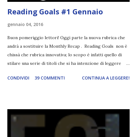
Reading Goals #1 Gennaio
gennaio 04, 2016
Buon pomeriggio lettori! Oggi parte la nuova rubrica che
andrà a sostituire la Monthly Recap . Reading Goals non è
chissà che rubrica innovativa; lo scopo è infatti quello di
stilare una serie di titoli che si ha intenzione di leggere
durante il mese e di riepilogare le letture fatte. E' anche
CONDIVIDI
39 COMMENTI
CONTINUA A LEGGERE!
una rubrica per tenere sotto controllo le reading
challenge, perché quest'anno sono veramente decisa a
portarne a termine un bel po'. Non tanto perché cavolo, ho
terminato una sfida, sono Dio!, ma piuttosto perché voglio
spaziare con i generi letterari e non limitarmi al fantasy.
Per farvi un esempio nel 2015 mi sembra di aver letto
troppi libri impegnativi e davvero pochi libri "leggeri", il