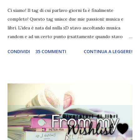
Ci siamo! Il tag di cui parlavo giorni fa è finalmente
completo! Questo tag unisce due mie passioni: musica e
libri. L'idea è nata dal nulla xD stavo ascoltando musica
random e ad un certo punto (esattamente quando stavo
ascoltando Let me love you) mi è venuta in mente
CONDIVIDI
35 COMMENTI
CONTINUA A LEGGERE!
quest'idea. Lo scopo del tag è di associare ad ogni canzone
un libro, un personaggio o un autore. E' diviso in tre parti:
- canzoni base, che sono quelle che ho scelto io; - canzoni
preferite, sono quelle che sceglierete voi; - canzoni bonus,
che sono quelle che decidiamo di non fare ma che qualcun
altro potrebbe decidere di fare; Alla fine del tag si passa il
tag (scusate la ripetizione) ad un'altra blogger. Quest'ultima
aggiunge la sua canzone preferita, una descrizione (come
ho fatto io) e il nome del blog e del profilo (per sapere
anche chi è stato taggato) e dopo passa il tag ad un'altra