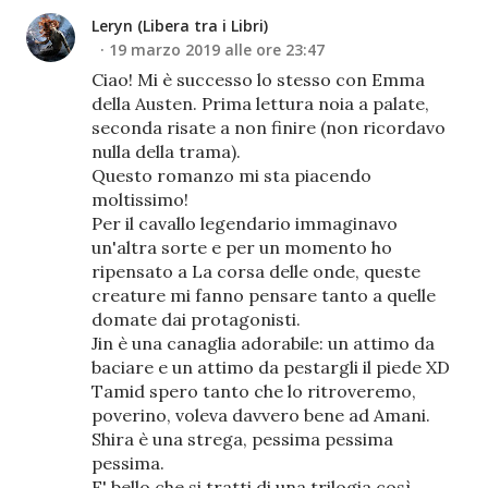
Leryn (Libera tra i Libri)
19 marzo 2019 alle ore 23:47
Ciao! Mi è successo lo stesso con Emma
della Austen. Prima lettura noia a palate,
seconda risate a non finire (non ricordavo
nulla della trama).
Questo romanzo mi sta piacendo
moltissimo!
Per il cavallo legendario immaginavo
un'altra sorte e per un momento ho
ripensato a La corsa delle onde, queste
creature mi fanno pensare tanto a quelle
domate dai protagonisti.
Jin è una canaglia adorabile: un attimo da
baciare e un attimo da pestargli il piede XD
Tamid spero tanto che lo ritroveremo,
poverino, voleva davvero bene ad Amani.
Shira è una strega, pessima pessima
pessima.
E' bello che si tratti di una trilogia così