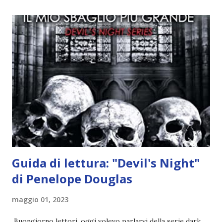
quando stanno iniziando ad avere dei risultati che spunta un
angelo puro, Elemiah. Ma, a differenza di cosa pensano,
l'angelo non ha intenzione di fare una strage, piuttosto è lì
per avvertili che Mikael non è più "l'angelo puro" che
credono e che potrebbe aver ucciso altri mezzi angeli, tipo
Rafael. A quelle parole, Haniel seguito da altri ibridi, si reca
nell'appartamento, senza risultati. Infine cercano nella
chiesetta. Lì trovano Rafael alle prese con gli angeli puri,
ma questa volta ...
Guida di lettura: "Devil's Night"
di Penelope Douglas
maggio 01, 2023
Buongiorno lettori, oggi volevo parlarvi della serie dark