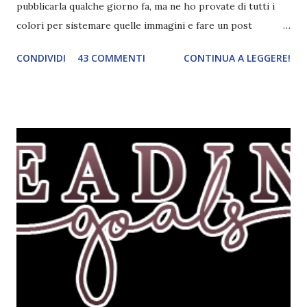
pubblicarla qualche giorno fa, ma ne ho provate di tutti i
colori per sistemare quelle immagini e fare un post
ordinato! Ora finalmente ci sono riuscita! IN LIBRERIA Per
CONDIVIDI
43 COMMENTI
CONTINUA A LEGGERE!
leggere la trama cliccate sulla copertina. Vi ho segnalato
solo alcune delle uscite, quelle che più hanno attirato la mia
attenzione. Phobia - Wulf Dorn \\ 11 settembre. Ho
sentito parlare benissimo di questo autore per quanto
riguarda i suoi romanzi thriller. Per il momento sono
troppo fissata con questo genere ma ho letto pochi libri
thriller e vorrei davvero iniziarne qualcuno. Attraverso il
fuoco - Josephine Angeline \\ 19 settembre. Qualsiasi
libro cita anche soltanto "Salem" deve essere
assolutamente mio. Sono affascinata dalla storia delle
streghe di Salem e se oltre alle streghe aggiungiamo
mondi paralleli e gemelle malefiche, la mia curiosità monta
alle st...