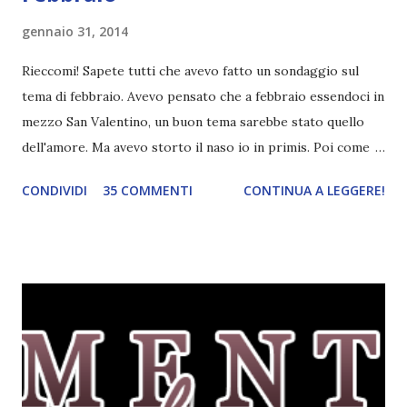
gennaio 31, 2014
Rieccomi! Sapete tutti che avevo fatto un sondaggio sul
tema di febbraio. Avevo pensato che a febbraio essendoci in
mezzo San Valentino, un buon tema sarebbe stato quello
dell'amore. Ma avevo storto il naso io in primis. Poi come
tema era troppo vago. Così avevo deciso di rendere le cose
CONDIVIDI
35 COMMENTI
CONTINUA A LEGGERE!
più difficili e fare decidere a voi lettori tra storie d'amore
da diabete, storie d'amore/odio, storie strappalacrime. Ma,
visto che decido sempre di testa mia, due giorni prima della
fine di gennaio, ho pensato ad un tema interessante. Potevo
farlo benissimo il prossimo mese, però visto che avrei
fatto decidere a uno di voi, il mese di febbraio era perfetto.
Dunque qual è questo tema, vi starete chiedendo. Il tema di
febbraio è libri ispirati alle favole! Che ve ne pare? Io avrei
un po' di titoli in wishlist ^^ Non avendo letto nessun libro