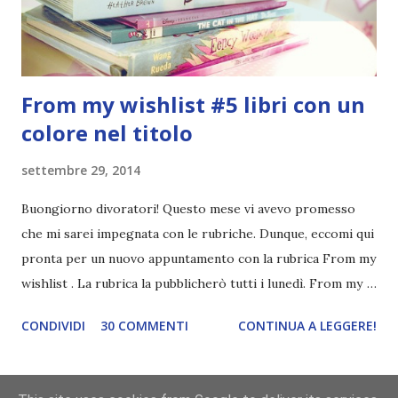
blogger che a sua volta deve fare il tag completo più la
canzone scelta dalla persona ch...
From my wishlist #5 libri con un
colore nel titolo
settembre 29, 2014
Buongiorno divoratori! Questo mese vi avevo promesso
che mi sarei impegnata con le rubriche. Dunque, eccomi qui
pronta per un nuovo appuntamento con la rubrica From my
wishlist . La rubrica la pubblicherò tutti i lunedì. From my
wishlist è una rubrica settimanale (lunedì) che ho inventato
CONDIVIDI
30 COMMENTI
CONTINUA A LEGGERE!
io. Lo scopo della rubrica è mostrarvi tre libri della mia
wishlist a seconda del tema della settimana. I temi potete
trovarli qui . Questa settimana il tema è libri con un colore