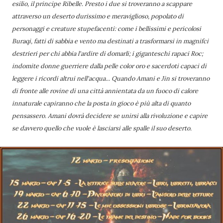
esilio, il principe Ribelle. Presto i due si troveranno a scappare
attraverso un deserto durissimo e meraviglioso, popolato di
personaggi e creature stupefacenti: come i bellissimi e pericolosi
Buraqi, fatti di sabbia e vento ma destinati a trasformarsi in magnifci
destrieri per chi abbia l'ardire di domarli; i giganteschi rapaci Roc;
indomite donne guerriere dalla pelle color oro e sacerdoti capaci di
leggere i ricordi altrui nell'acqua... Quando Amani e Jin si troveranno
di fronte alle rovine di una città annientata da un fuoco di calore
innaturale capiranno che la posta in gioco è più alta di quanto
pensassero. Amani dovrà decidere se unirsi alla rivoluzione e capire
se davvero quello che vuole è lasciarsi alle spalle il suo deserto.