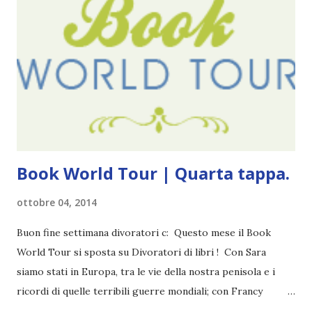
probabilmente lo avrei apprezzato molto di più. Red è
molto introduttivo, nel senso che in trecento pagine non
succede un bel niente. E non ha nemmeno un finale ._.
finisce esattamente nel bel mezzo della storia (anzi, quale
"mezzo" della storia? Questa storia ha praticamente solo
l'inizio!). Stessa cosa con Blue , stessa...
Book World Tour | Quarta tappa.
ottobre 04, 2014
Buon fine settimana divoratori c: Questo mese il Book
World Tour si sposta su Divoratori di libri ! Con Sara
siamo stati in Europa, tra le vie della nostra penisola e i
ricordi di quelle terribili guerre mondiali; con Francy
abbiamo esplorato i territori asiatici; con Mel e Mys