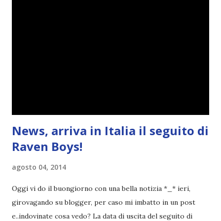
sarà piuttosto difficile (per me). Siccome è tipo la terza
volta che provo a scrivere questo post (con scarsi risultati),
farò uno schemino semplice semplice per evitare di
spiegarmi come un libro chiuso (as always). IN COSA
CONSISTE QUESTO BLOGTOUR? E' un'iniziativa dedicata
agli autori italiani, sia pubblicati da editori sia
autopubblicati. Si svolgerà ne...
News, arriva in Italia il seguito di
Raven Boys!
agosto 04, 2014
Oggi vi do il buongiorno con una bella notizia *_* ieri,
girovagando su blogger, per caso mi imbatto in un post
e..indovinate cosa vedo? La data di uscita del seguito di