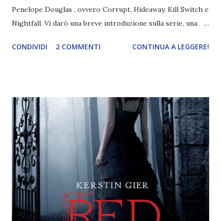
Penelope Douglas , ovvero Corrupt, Hideaway, Kill Switch e
Nightfall. Vi darò una breve introduzione sulla serie, una
spiegazione dei personaggi principali e l’ordine di lettura ,
CONDIVIDI
2 COMMENTI
CONTINUA A LEGGERE!
e anche un breve commento sui libri singoli. I libri sono in
ordine di lettura, in modo che sappiate esattamente dove
iniziare, come continuare e soprattutto dove finire con la
storia dei Cavalieri! Titolo: Corrupt - Il mio sbaglio più
grande (Devil's Night 1#) Autrice : Penelope Douglas
Pagine: 448 Editore: Newton Compton Editori
Pubblicazione: 10 Gennaio 2023 Traduttore: Laura Lancini
Trama: “Si chiama Michael Crist. È il fratello maggiore del
mio ragazzo ed è come quei film dell'orrore che guardi
coprendoti gli occhi. È bellissimo, forte, e assolutamente
terrificante. Non mi vede neppure. Ma io l'ho notato. L'ho
visto, l'ho sentito. Le cose che ha fatto, i misfatti ch...