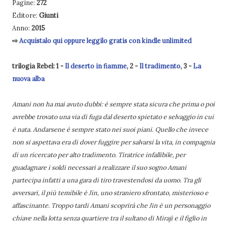
Pagine:
272
Editore:
Giunti
Anno:
2015
⇨
Acquistalo qui oppure leggilo gratis con kindle unlimited
trilogia Rebel: 1 -
Il deserto in fiamme
, 2 -
Il tradimento
, 3 -
La
nuova alba
Amani non ha mai avuto dubbi: è sempre stata sicura che prima o poi
avrebbe trovato una via di fuga dal deserto spietato e selvaggio in cui
è nata. Andarsene è sempre stato nei suoi piani. Quello che invece
non si aspettava era di dover fuggire per salvarsi la vita, in compagnia
di un ricercato per alto tradimento. Tiratrice infallibile, per
guadagnare i soldi necessari a realizzare il suo sogno Amani
partecipa infatti a una gara di tiro travestendosi da uomo. Tra gli
avversari, il più temibile è Jin, uno straniero sfrontato, misterioso e
affascinante. Troppo tardi Amani scoprirà che Jin è un personaggio
chiave nella lotta senza quartiere tra il sultano di Miraji e il figlio in