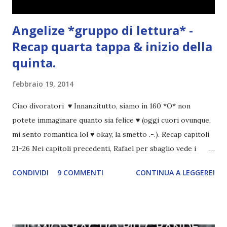
Angelize *gruppo di lettura* -
Recap quarta tappa & inizio della
quinta.
febbraio 19, 2014
Ciao divoratori ♥ Innanzitutto, siamo in 160 *O* non
potete immaginare quanto sia felice ♥ (oggi cuori ovunque,
mi sento romantica lol ♥ okay, la smetto .-.). Recap capitoli
21-26 Nei capitoli precedenti, Rafael per sbaglio vede i
ricordi di Haniel e i due litigano. In seguito, i mezzi angeli si
CONDIVIDI
9 COMMENTI
CONTINUA A LEGGERE!
incontrano e Hesediel mostra loro come combattere i puri.
Alcuni sono increduli, altri incerti che sia una buona
idea..fatto sta' che si mettono all'opera. Ma è proprio
quando stanno iniziando ad avere dei risultati che spunta un