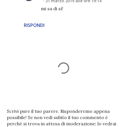
31 marzo 2019 alle ore 19:14
mi sa di sì!
RISPONDI
P
Scrivi pure il tuo parere. Risponderemo appena
o
possibile! Se non vedi subito il tuo commento è
s
perché si trova in attesa di moderazione; lo vedrai