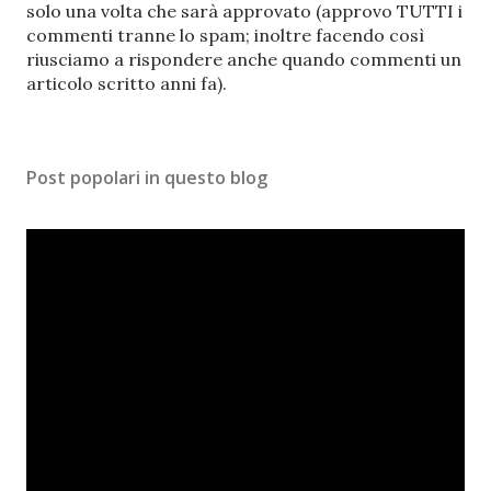
t
solo una volta che sarà approvato (approvo TUTTI i
a
commenti tranne lo spam; inoltre facendo così
u
riusciamo a rispondere anche quando commenti un
n
articolo scritto anni fa).
c
o
m
Post popolari in questo blog
m
e
n
t
o