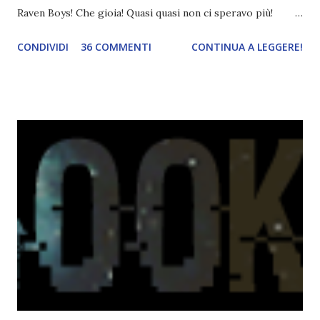
Raven Boys! Che gioia! Quasi quasi non ci speravo più!
Quando qualche mese fa, per caso, ho iniziato Raven Boys,
CONDIVIDI
36 COMMENTI
CONTINUA A LEGGERE!
le mie aspettative erano sotto zero. Non mi ispirava per
niente, eppure mi è piaciuto tantissimo! Per leggere la mia
recensione, cliccate qui ! Questo secondo volume è
incentrato su un personaggio in particolare, Ronan, che in
Raven Boys ho amato tantissimo! Non vedo l'ora di
leggerlo! Prima di lasciarvi i dettagli del libro, ci tenevo a
dare i crediti a LIBRI PER PASSIONE che ha tradotto
anche la trama :) Titolo: Ladri di sogni ( the raven circle #2
) Autrice: Maggie Stiefvater Editore: Rizzoli In uscita
Novembre 2014 Ora che le linee di prateria intorno
Cabeswater sono state risvegliate, niente per Ronan,
Gansey, Blue, e Adam sarà lo stesso. Ronan, per esempio...