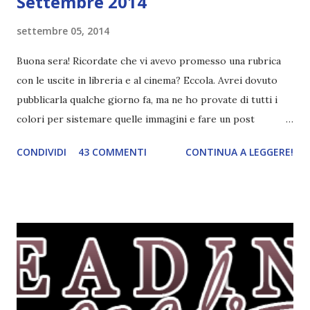
Settembre 2014
settembre 05, 2014
Buona sera! Ricordate che vi avevo promesso una rubrica
con le uscite in libreria e al cinema? Eccola. Avrei dovuto
pubblicarla qualche giorno fa, ma ne ho provate di tutti i
colori per sistemare quelle immagini e fare un post
ordinato! Ora finalmente ci sono riuscita! IN LIBRERIA Per
CONDIVIDI
43 COMMENTI
CONTINUA A LEGGERE!
leggere la trama cliccate sulla copertina. Vi ho segnalato
solo alcune delle uscite, quelle che più hanno attirato la mia
attenzione. Phobia - Wulf Dorn \\ 11 settembre. Ho
sentito parlare benissimo di questo autore per quanto
riguarda i suoi romanzi thriller. Per il momento sono
troppo fissata con questo genere ma ho letto pochi libri
thriller e vorrei davvero iniziarne qualcuno. Attraverso il
fuoco - Josephine Angeline \\ 19 settembre. Qualsiasi