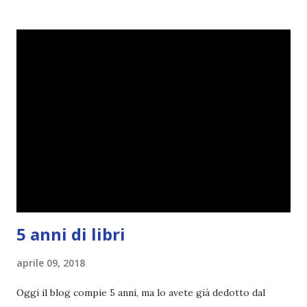
portarne a termine un bel po'. Non tanto perché cavolo, ho
terminato una sfida, sono Dio!, ma piuttosto perché voglio
spaziare con i generi letterari e non limitarmi al fantasy.
Per farvi un esempio nel 2015 mi sembra di aver letto
troppi libri impegnativi e davvero pochi libri "leggeri", il
che non è sempre un bene. Credo che sia stata la principale
causa per il mio calo di letture. Comunque, ogni mese -
nessun giorno fisso, però - pubblicherò questo post.
Spero che la rubrica sia di vostro gradimento. GENNAIO
TBR+OBIETTIVI Questa è la mia tbr del mese...
5 anni di libri
aprile 09, 2018
Oggi il blog compie 5 anni, ma lo avete già dedotto dal