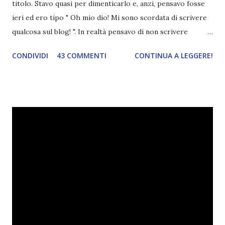
titolo. Stavo quasi per dimenticarlo e, anzi, pensavo fosse
ieri ed ero tipo " Oh mio dio! Mi sono scordata di scrivere
qualcosa sul blog! ". In realtà pensavo di non scrivere
completamente niente perché i 'blogversary' stanno
CONDIVIDI
43 COMMENTI
CONTINUA A LEGGERE!
diventando un po' come i miei compleanni. Semplicemente
mi scoccia festeggiarli perché tanto ogni anno dico sempre
le solite cose (e in effetti gli ultimi quattro blogversary
sembrano fatti tutti con lo stampino.. NO, NON
CERCATELI, SONO IMBARAZZANTI!) . Però cavolo, sono
cinque anni e non sono pochi . Il blog è praticamente
l'unica cosa della mia vita che ho continuato con costanza
(più o meno) e non come le tremila cose che inizio per poi
lasciare a metà. Tra l'altro ripenso a circa un anno e mezzo
fa, quando non sapevo più che farmene di D ivoratori di
libri . Quindi pubblicare un post celebrativo era il minimo
che potessi fare. All'inizio non avevo idea che il ...