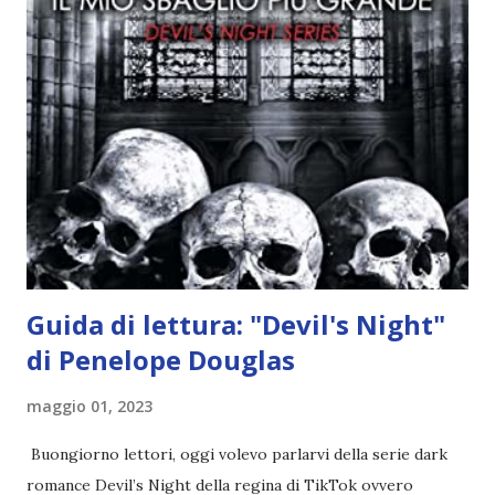
angelo puro, Elemiah. Ma, a differenza di cosa pensano,
l'angelo non ha intenzione di fare una strage, piuttosto è lì
per avvertili che Mikael non è più "l'angelo puro" che
credono e che potrebbe aver ucciso altri mezzi angeli, tipo
Rafael. A quelle parole, Haniel seguito da altri ibridi, si reca
nell'appartamento, senza risultati. Infine cercano nella
chiesetta. Lì trovano Rafael alle prese con gli angeli puri,
ma questa volta ...
Guida di lettura: "Devil's Night"
di Penelope Douglas
maggio 01, 2023
Buongiorno lettori, oggi volevo parlarvi della serie dark
romance Devil’s Night della regina di TikTok ovvero