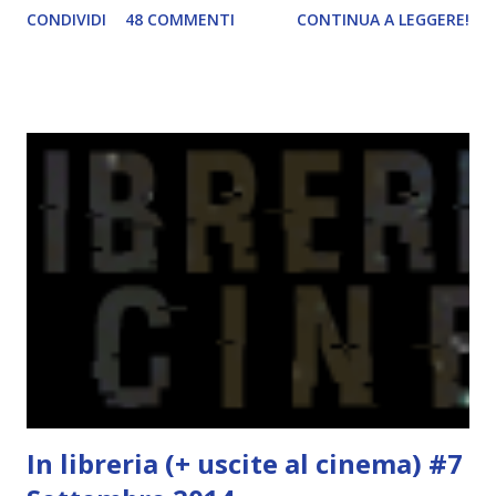
CONDIVIDI
48 COMMENTI
CONTINUA A LEGGERE!
abbiamo vagato nella savana. Ora preparate le valigie che si
va in OCEANIA ! Se volete rinfrescarvi la memoria, potete
trovare le regole nel post introduttivo , mentre la classifica
potete trovarla a questo link . Adesso passiamo agli
obiettivi! OBIETTIVI Iniziamo con un obiettivo facile facile:
un libro ambientato in Australia . Mare, mare, mare !
L'Oceania è circondata dal mare! Un libro nel quale il mare è
l'elemento fondamentale. Un libro sulle sirene, un libro con
protagonisti dei surfisti.. un libro importante nella storia
della letteratura australiana, neozelandese, ecc . l'Oceania
è ricca di natura! Leggete un libro con una cover molto, ...
In libreria (+ uscite al cinema) #7