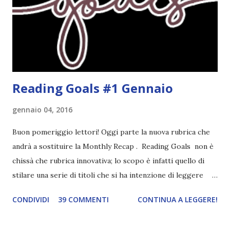
libro cita anche soltanto "Salem" deve essere
assolutamente mio. Sono affascinata dalla storia delle
streghe di Salem e se oltre alle streghe aggiungiamo
mondi paralleli e gemelle malefiche, la mia curiosità monta
alle st...
Reading Goals #1 Gennaio
gennaio 04, 2016
Buon pomeriggio lettori! Oggi parte la nuova rubrica che
andrà a sostituire la Monthly Recap . Reading Goals non è
chissà che rubrica innovativa; lo scopo è infatti quello di
stilare una serie di titoli che si ha intenzione di leggere
durante il mese e di riepilogare le letture fatte. E' anche
CONDIVIDI
39 COMMENTI
CONTINUA A LEGGERE!
una rubrica per tenere sotto controllo le reading
challenge, perché quest'anno sono veramente decisa a