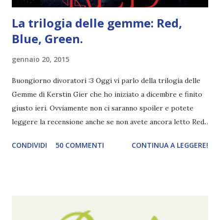
La trilogia delle gemme: Red,
Blue, Green.
gennaio 20, 2015
Buongiorno divoratori :3 Oggi vi parlo della trilogia delle
Gemme di Kerstin Gier che ho iniziato a dicembre e finito
giusto ieri. Ovviamente non ci saranno spoiler e potete
leggere la recensione anche se non avete ancora letto Red.
Per le trame dei libri cliccate sulle cover :3 Red, Blue e
CONDIVIDI
50 COMMENTI
CONTINUA A LEGGERE!
Green sono state delle letture molto piacevoli ma non
nego il fatto che le mie aspettative sono state un po'
deluse. Ho sempre letto recensioni positivissime e su GR il
rating più basso è di tipo quattro stelline o_o. Perciò
potete capire le mie aspettative! Innanzitutto, se la Gier o
la ce avesse deciso di pubblicare la trilogia in un unico libro,