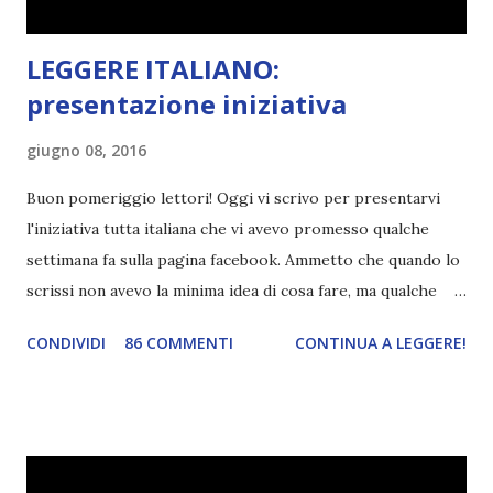
LEGGERE ITALIANO:
presentazione iniziativa
giugno 08, 2016
Buon pomeriggio lettori! Oggi vi scrivo per presentarvi
l'iniziativa tutta italiana che vi avevo promesso qualche
settimana fa sulla pagina facebook. Ammetto che quando lo
scrissi non avevo la minima idea di cosa fare, ma qualche
giorno fa ho buttato giù un'idea che mi piace parecchio. <a
CONDIVIDI
86 COMMENTI
CONTINUA A LEGGERE!
href="http://divoratoridilibri.blogspot.com/2016/06/legg
ere-italiano-blogtour-presentazione.html"><img
src="http://i68.tinypic.com/2vmt5lk.png" width="300">
</a> Ok, sorvoliamo sulla mia totale incapacità di scegliere
titoli e passiamo alla spiegazione di questa iniziativa che