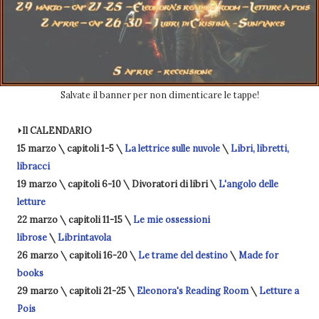
Salvate il banner per non dimenticare le tappe!
⏵Il CALENDARIO
15 marzo \ capitoli 1-5 \
La lettrice sulle nuvole
\
Libri, libretti,
libracci
19 marzo \ capitoli 6-10 \ Divoratori di libri \
L'angolo delle
letture
22 marzo \ capitoli 11-15 \
Le mie ossessioni
librose
\
Librintavola
26 marzo \ capitoli 16-20 \
Le trame del destino
\
Made for
books
29 marzo \ capitoli 21-25 \
Eleonora's Reading Room
\
Letture a
Pois