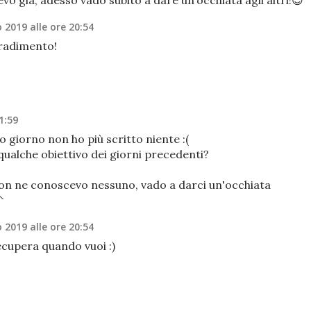
vo già, adesso vado subito a dare un’occhiata agli altri!😉
 2019 alle ore 20:54
gradimento!
1:59
o giorno non ho più scritto niente :(
ualche obiettivo dei giorni precedenti?
non ne conoscevo nessuno, vado a darci un'occhiata
^
 2019 alle ore 20:54
ecupera quando vuoi :)