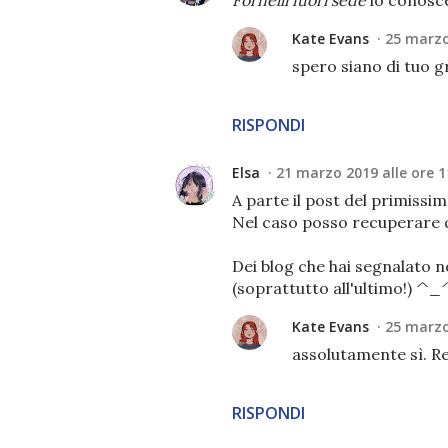
Fornelli fuori sede
lo conosce
Kate Evans
25 marzo
spero siano di tuo 
RISPONDI
Elsa
21 marzo 2019 alle ore 1
A parte il post del primissim
Nel caso posso recuperare q
Dei blog che hai segnalato 
(soprattutto all'ultimo!) ^_
Kate Evans
25 marzo
assolutamente sì. R
RISPONDI