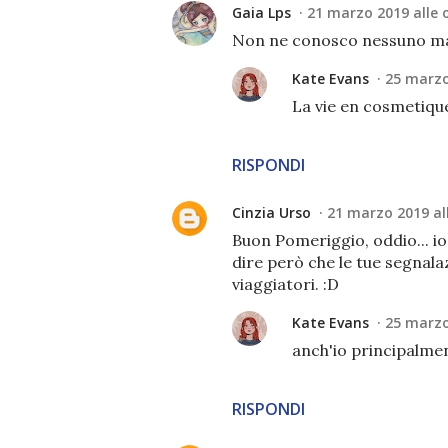
Gaia Lps
21 marzo 2019 alle 
Non ne conosco nessuno ma m
Kate Evans
25 marzo
La vie en cosmetique
RISPONDI
Cinzia Urso
21 marzo 2019 all
Buon Pomeriggio, oddio... io
dire però che le tue segnala
viaggiatori. :D
Kate Evans
25 marzo
anch'io principalmen
RISPONDI