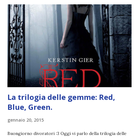
storia dei Cavalieri! Titolo: Corrupt - Il mio sbaglio più
grande (Devil's Night 1#) Autrice : Penelope Douglas
Pagine: 448 Editore: Newton Compton Editori
Pubblicazione: 10 Gennaio 2023 Traduttore: Laura Lancini
Trama: “Si chiama Michael Crist. È il fratello maggiore del
mio ragazzo ed è come quei film dell'orrore che guardi
coprendoti gli occhi. È bellissimo, forte, e assolutamente
terrificante. Non mi vede neppure. Ma io l'ho notato. L'ho
visto, l'ho sentito. Le cose che ha fatto, i misfatti ch...
La trilogia delle gemme: Red,
Blue, Green.
gennaio 20, 2015
Buongiorno divoratori :3 Oggi vi parlo della trilogia delle