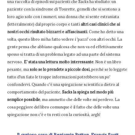
una raccolta di episodi sui pazienti che Sacks ha studiato: un
paziente con la sindrome di Tourette, gemelli che si sentono a
loro agio solo con i numeri, una donna che si sente estraniata
(letteralmente) dal proprio corpo e tanti
altri casi clinici che ai
nostri occhi risultato bizzarri e affascinanti
. Come ho detto una
volta, questo libro mi ha fatto vedere i 'pazzi' con altri occhi. La
gente pensa che abbiano qualcosa che non va ed effettivamente
spesso si tratta di un problema legato ad una parte del sistema
nervoso.
E' stata una lettura molto interessante
. Non è un libro
pesante, ma
solo se lo prendete a piccole dosi,
perché se lo leggete
tutto d'un fiato le troppe informazioni potrebbero un po'
confondervi. Quando c'è una spiegazione scientifica dietro al
comportamento del paziente,
Sacks la spiega nel modo più
semplice possibile
, ma ammetto che delle volte mi perdevo. La
cosa peggiore del libro comunque è il fatto che delle volte una
spiegazione non c'è e tu resti con la curiosità, argh!
Il curioso caso di Benjamin Button, Francis Scott