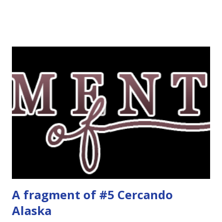
più difficili e fare decidere a voi lettori tra storie d'amore
da diabete, storie d'amore/odio, storie strappalacrime. Ma,
visto che decido sempre di testa mia, due giorni prima della
fine di gennaio, ho pensato ad un tema interessante. Potevo
farlo benissimo il prossimo mese, però visto che avrei
fatto decidere a uno di voi, il mese di febbraio era perfetto.
Dunque qual è questo tema, vi starete chiedendo. Il tema di
febbraio è libri ispirati alle favole! Che ve ne pare? Io avrei
un po' di titoli in wishlist ^^ Non avendo letto nessun libro
ispirato alle favole (D:), tutte voi lasciate solo un titolo e
poi a random ne sceglierò tre! Aggiornerò il post, oppure
potrete trova...
A fragment of #5 Cercando
Alaska