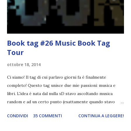
statura sovrastavo tutti gli altri giocatori se quell'anno per
un pelo non entrai nella formazione ufficiale. Qu...
Book tag #26 Music Book Tag
Tour
ottobre 18, 2014
Ci siamo! Il tag di cui parlavo giorni fa è finalmente
completo! Questo tag unisce due mie passioni: musica e
libri. L'idea è nata dal nulla xD stavo ascoltando musica
random e ad un certo punto (esattamente quando stavo
ascoltando Let me love you) mi è venuta in mente
CONDIVIDI
35 COMMENTI
CONTINUA A LEGGERE!
quest'idea. Lo scopo del tag è di associare ad ogni canzone
un libro, un personaggio o un autore. E' diviso in tre parti: