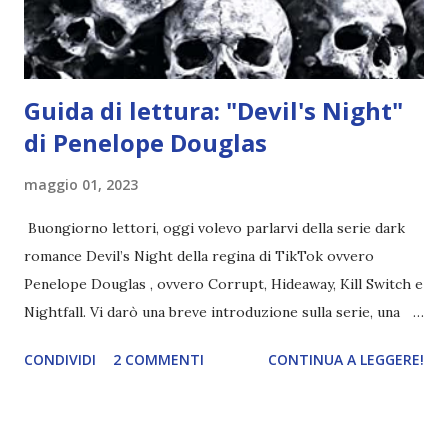
ma questa volta ...
Guida di lettura: "Devil's Night"
di Penelope Douglas
maggio 01, 2023
Buongiorno lettori, oggi volevo parlarvi della serie dark
romance Devil’s Night della regina di TikTok ovvero
Penelope Douglas , ovvero Corrupt, Hideaway, Kill Switch e
Nightfall. Vi darò una breve introduzione sulla serie, una
spiegazione dei personaggi principali e l’ordine di lettura ,
CONDIVIDI
2 COMMENTI
CONTINUA A LEGGERE!
e anche un breve commento sui libri singoli. I libri sono in
ordine di lettura, in modo che sappiate esattamente dove
iniziare, come continuare e soprattutto dove finire con la