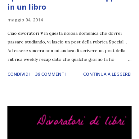
in un libro
maggio 04, 2014
Ciao divoratori ♥ in questa noiosa domenica che dovrei
passare studiando, vi lascio un post della rubrica Special .
Ad essere sincera non mi andava di scrivere un post della
rubrica weekly recap dato che qualche giorno fa ho
pubblicato la monthly recap . Scusate, ma mi scocciava
CONDIVIDI
36 COMMENTI
CONTINUA A LEGGERE!
troppo creare un nuovo banner xD Nella puntata di oggi vi
parlerò di cosa non sopporto in un libro, più nello specifico
Cosa mi fa alzare gli occhi al cielo quando leggo un libro .
Quante volte vi è capitato di trovare sempre gli stessi modi
di dire in un libro? Ad esempio, i capelli arruffati . TUTTI I
RAGAZZI nei libri hanno i capelli arruffati. Vabbè, c'è crisi, il
pettine costa. Dovrei regalarglielo io uno. O magari del gel.
Fatto sta che nella realtà i ragazzi con i capelli così