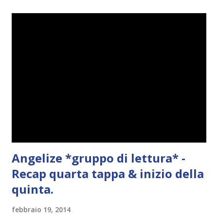
e
n
t
o
Angelize *gruppo di lettura* -
Recap quarta tappa & inizio della
quinta.
febbraio 19, 2014