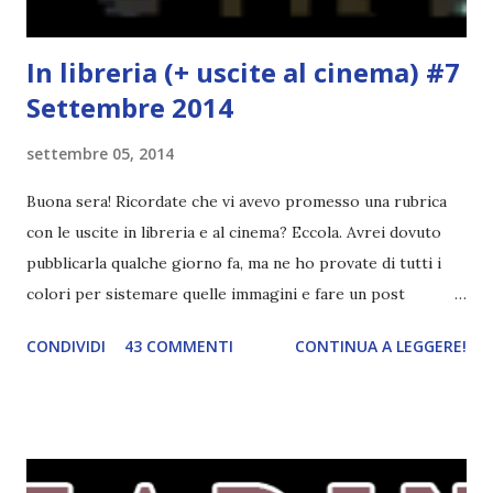
In libreria (+ uscite al cinema) #7
Settembre 2014
settembre 05, 2014
Buona sera! Ricordate che vi avevo promesso una rubrica
con le uscite in libreria e al cinema? Eccola. Avrei dovuto
pubblicarla qualche giorno fa, ma ne ho provate di tutti i
colori per sistemare quelle immagini e fare un post
ordinato! Ora finalmente ci sono riuscita! IN LIBRERIA Per
CONDIVIDI
43 COMMENTI
CONTINUA A LEGGERE!
leggere la trama cliccate sulla copertina. Vi ho segnalato
solo alcune delle uscite, quelle che più hanno attirato la mia
attenzione. Phobia - Wulf Dorn \\ 11 settembre. Ho
sentito parlare benissimo di questo autore per quanto
riguarda i suoi romanzi thriller. Per il momento sono