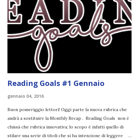
troppo fissata con questo genere ma ho letto pochi libri
thriller e vorrei davvero iniziarne qualcuno. Attraverso il
fuoco - Josephine Angeline \\ 19 settembre. Qualsiasi
libro cita anche soltanto "Salem" deve essere
assolutamente mio. Sono affascinata dalla storia delle
streghe di Salem e se oltre alle streghe aggiungiamo
mondi paralleli e gemelle malefiche, la mia curiosità monta
alle st...
Reading Goals #1 Gennaio
gennaio 04, 2016
Buon pomeriggio lettori! Oggi parte la nuova rubrica che
andrà a sostituire la Monthly Recap . Reading Goals non è
chissà che rubrica innovativa; lo scopo è infatti quello di
stilare una serie di titoli che si ha intenzione di leggere