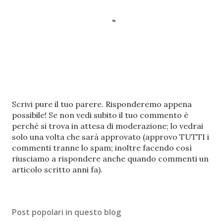
P
Scrivi pure il tuo parere. Risponderemo appena
o
possibile! Se non vedi subito il tuo commento è
s
perché si trova in attesa di moderazione; lo vedrai
t
solo una volta che sarà approvato (approvo TUTTI i
a
commenti tranne lo spam; inoltre facendo così
u
riusciamo a rispondere anche quando commenti un
n
articolo scritto anni fa).
c
o
m
Post popolari in questo blog
m