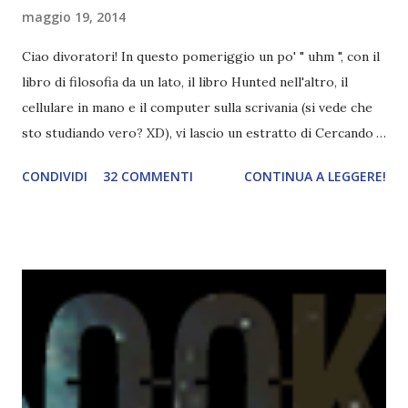
maggio 19, 2014
Ciao divoratori! In questo pomeriggio un po' " uhm ", con il
libro di filosofia da un lato, il libro Hunted nell'altro, il
cellulare in mano e il computer sulla scrivania (si vede che
sto studiando vero? XD), vi lascio un estratto di Cercando
Alaska di John Green ! Da oggi mi impegnerò a essere più
CONDIVIDI
32 COMMENTI
CONTINUA A LEGGERE!
costante nelle rubriche. Odiavo lo sport. Odiavo lo sport,
odiavo quelli che facevano sport, odiavo quelli a cui piaceva
guardarlo, e odiavo chi non odiava quelli che lo facevano o
cui piaceva guardarlo. In terza elementare - l'ultimo anno in
cui si gioca a mini-baseball mia madre voleva che mi facessi
delle amicizie, così mi obbligò a entrare nella squadra dei
Pirati di Orlando. Mi feci degli amici eccome: una masnada di
bambini dell'asilo. Non fu un gran passo avanti, se l'obiettivo
era inserirmi fra i coetanei. Fu soprattutto perché come