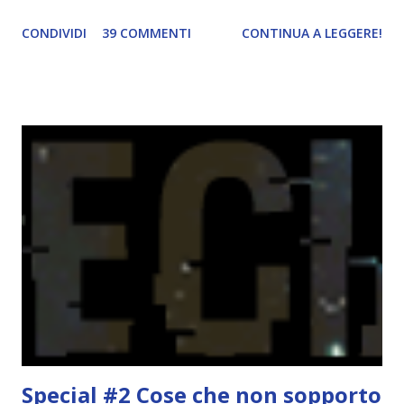
durante il mese e di riepilogare le letture fatte. E' anche
CONDIVIDI
39 COMMENTI
CONTINUA A LEGGERE!
una rubrica per tenere sotto controllo le reading
challenge, perché quest'anno sono veramente decisa a
portarne a termine un bel po'. Non tanto perché cavolo, ho
terminato una sfida, sono Dio!, ma piuttosto perché voglio
spaziare con i generi letterari e non limitarmi al fantasy.
Per farvi un esempio nel 2015 mi sembra di aver letto
troppi libri impegnativi e davvero pochi libri "leggeri", il
che non è sempre un bene. Credo che sia stata la principale
causa per il mio calo di letture. Comunque, ogni mese -
nessun giorno fisso, però - pubblicherò questo post.
Spero che la rubrica sia di vostro gradimento. GENNAIO
TBR+OBIETTIVI Questa è la mia tbr del mese...
Special #2 Cose che non sopporto