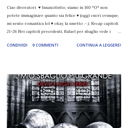
Ciao divoratori ♥ Innanzitutto, siamo in 160 *O* non
potete immaginare quanto sia felice ♥ (oggi cuori ovunque,
mi sento romantica lol ♥ okay, la smetto .-.). Recap capitoli
21-26 Nei capitoli precedenti, Rafael per sbaglio vede i
ricordi di Haniel e i due litigano. In seguito, i mezzi angeli si
CONDIVIDI
9 COMMENTI
CONTINUA A LEGGERE!
incontrano e Hesediel mostra loro come combattere i puri.
Alcuni sono increduli, altri incerti che sia una buona
idea..fatto sta' che si mettono all'opera. Ma è proprio
quando stanno iniziando ad avere dei risultati che spunta un
angelo puro, Elemiah. Ma, a differenza di cosa pensano,
l'angelo non ha intenzione di fare una strage, piuttosto è lì
per avvertili che Mikael non è più "l'angelo puro" che
credono e che potrebbe aver ucciso altri mezzi angeli, tipo
Rafael. A quelle parole, Haniel seguito da altri ibridi, si reca
nell'appartamento, senza risultati. Infine cercano nella
chiesetta. Lì trovano Rafael alle prese con gli angeli puri,