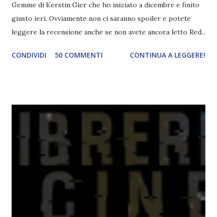
Gemme di Kerstin Gier che ho iniziato a dicembre e finito
giusto ieri. Ovviamente non ci saranno spoiler e potete
leggere la recensione anche se non avete ancora letto Red.
Per le trame dei libri cliccate sulle cover :3 Red, Blue e
CONDIVIDI
50 COMMENTI
CONTINUA A LEGGERE!
Green sono state delle letture molto piacevoli ma non
nego il fatto che le mie aspettative sono state un po'
deluse. Ho sempre letto recensioni positivissime e su GR il
rating più basso è di tipo quattro stelline o_o. Perciò
potete capire le mie aspettative! Innanzitutto, se la Gier o
la ce avesse deciso di pubblicare la trilogia in un unico libro,
probabilmente lo avrei apprezzato molto di più. Red è
molto introduttivo, nel senso che in trecento pagine non
succede un bel niente. E non ha nemmeno un finale ._.
finisce esattamente nel bel mezzo della storia (anzi, quale
"mezzo" della storia? Questa storia ha praticamente solo
l'inizio!). Stessa cosa con Blue , stessa...