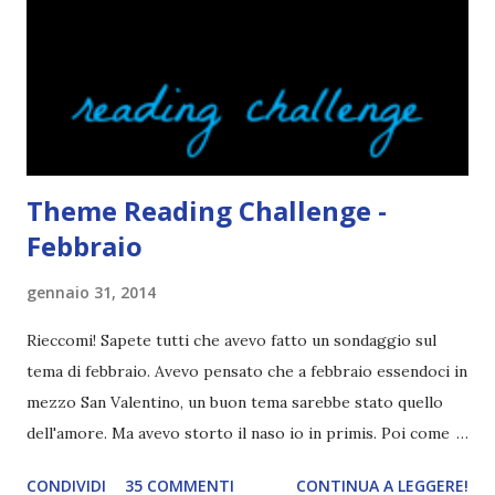
sembrano degli scappati di casa. Ah, poi ci sono le ciocche
ribelli. Che monelli, che trasgry. Oppure tutti i personaggi
dei libri sono dei grandi lettori, fatto sta che io non ho mai
trovato una scena in ...
Theme Reading Challenge -
Febbraio
gennaio 31, 2014
Rieccomi! Sapete tutti che avevo fatto un sondaggio sul
tema di febbraio. Avevo pensato che a febbraio essendoci in
mezzo San Valentino, un buon tema sarebbe stato quello
dell'amore. Ma avevo storto il naso io in primis. Poi come
tema era troppo vago. Così avevo deciso di rendere le cose
CONDIVIDI
35 COMMENTI
CONTINUA A LEGGERE!