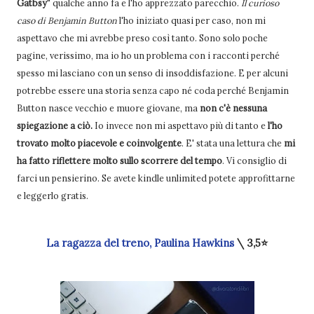
Gatbsy
" qualche anno fa e l'ho apprezzato parecchio.
Il curioso
caso di Benjamin Button
l'ho iniziato quasi per caso, non mi
aspettavo che mi avrebbe preso così tanto. Sono solo poche
pagine, verissimo, ma io ho un problema con i racconti perché
spesso mi lasciano con un senso di insoddisfazione. E per alcuni
potrebbe essere una storia senza capo né coda perché Benjamin
Button nasce vecchio e muore giovane, ma
non c'è nessuna
spiegazione a ciò.
Io invece non mi aspettavo più di tanto e
l'ho
trovato molto piacevole e coinvolgente
. E' stata una lettura che
mi
ha fatto riflettere molto sullo scorrere del tempo
. Vi consiglio di
farci un pensierino. Se avete kindle unlimited potete approfittarne
e leggerlo gratis.
La ragazza del treno, Paulina Hawkins
\ 3,5⭐