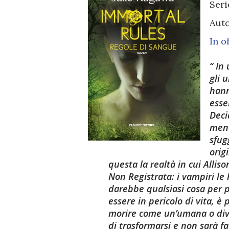
Seri
Aut
In o
In 
gli 
hann
esse
Deci
mend
sfug
orig
questa la realtà in cui Alli
Non Registrata: i vampiri le 
darebbe qualsiasi cosa per po
essere in pericolo di vita, è
morire come un’umana o diven
di trasformarsi e non sarà f