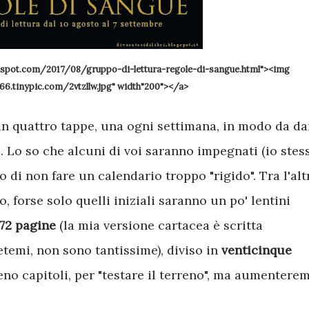
blogspot.com/2017/08/gruppo-di-lettura-regole-di-sangue.html"><img
i66.tinypic.com/2vtzllw.jpg" width"200"></a>
 in quattro tappe, una ogni settimana, in modo da da
. Lo so che alcuni di voi saranno impegnati (io stes
o di non fare un calendario troppo "rigido". Tra l'alt
o, forse solo quelli iniziali saranno un po' lentini
72 pagine
(la mia versione cartacea è scritta
temi, non sono tantissime), diviso in
venticinque
eno capitoli, per "testare il terreno", ma aumentere