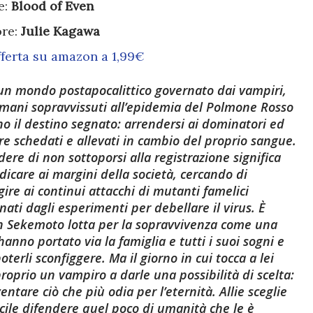
e:
Blood of Even
ore:
Julie Kagawa
fferta su amazon a 1,99€
un mondo postapocalittico governato dai vampiri,
umani sopravvissuti all’epidemia del Polmone Rosso
o il destino segnato: arrendersi ai dominatori ed
re schedati e allevati in cambio del proprio sangue.
dere di non sottoporsi alla registrazione significa
icare ai margini della società, cercando di
gire ai continui attacchi di mutanti famelici
inati dagli esperimenti per debellare il virus. È
son Sekemoto lotta per la sopravvivenza come una
hanno portato via la famiglia e tutti i suoi sogni e
terli sconfiggere. Ma il giorno in cui tocca a lei
 proprio un vampiro a darle una possibilità di scelta:
tare ciò che più odia per l’eternità. Allie sceglie
acile difendere quel poco di umanità che le è