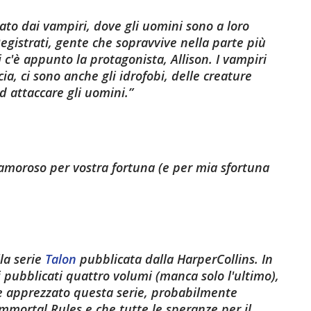
o dai vampiri, dove gli uomini sono a loro
Registrati, gente che sopravvive nella parte più
i c'è appunto la protagonista, Allison. I vampiri
a, ci sono anche gli idrofobi, delle creature
 attaccare gli uomini.
amoroso per vostra fortuna (e per mia sfortuna
lla serie
Talon
pubblicata dalla
HarperCollins
. In
ti pubblicati quattro volumi (manca solo l'ultimo),
te apprezzato questa serie, probabilmente
Immortal Rules
e che tutte le speranze per il