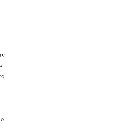
re
sa
ro
mo