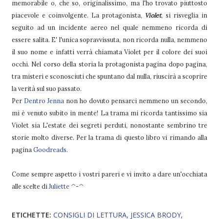
memorabile o, che so, originalissimo, ma l'ho trovato piuttosto
piacevole e coinvolgente. La protagonista,
Violet
, si risveglia in
seguito ad un incidente aereo nel quale nemmeno ricorda di
essere salita. E' l'unica sopravvissuta, non ricorda nulla, nemmeno
il suo nome e infatti verrà chiamata Violet per il colore dei suoi
occhi. Nel corso della storia la protagonista pagina dopo pagina,
tra misteri e sconosciuti che spuntano dal nulla, riuscirà a scoprire
la verità sul suo passato.
Per
Dentro Jenna
non ho dovuto pensarci nemmeno un secondo,
mi è venuto subito in mente! La trama mi ricorda tantissimo sia
Violet sia L'estate dei segreti perduti, nonostante sembrino tre
storie molto diverse. Per la trama di questo libro vi rimando alla
pagina
Goodreads
.
Come sempre aspetto i vostri pareri e vi invito a dare un'occhiata
alle scelte di
Juliette
^-^
ETICHETTE:
CONSIGLI DI LETTURA
JESSICA BRODY