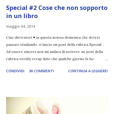
Special #2 Cose che non sopporto
in un libro
maggio 04, 2014
Ciao divoratori ♥ in questa noiosa domenica che dovrei
passare studiando, vi lascio un post della rubrica Special .
Ad essere sincera non mi andava di scrivere un post della
rubrica weekly recap dato che qualche giorno fa ho
pubblicato la monthly recap . Scusate, ma mi scocciava
CONDIVIDI
36 COMMENTI
CONTINUA A LEGGERE!
troppo creare un nuovo banner xD Nella puntata di oggi vi
parlerò di cosa non sopporto in un libro, più nello specifico
Cosa mi fa alzare gli occhi al cielo quando leggo un libro .
Quante volte vi è capitato di trovare sempre gli stessi modi
di dire in un libro? Ad esempio, i capelli arruffati . TUTTI I
RAGAZZI nei libri hanno i capelli arruffati. Vabbè, c'è crisi, il