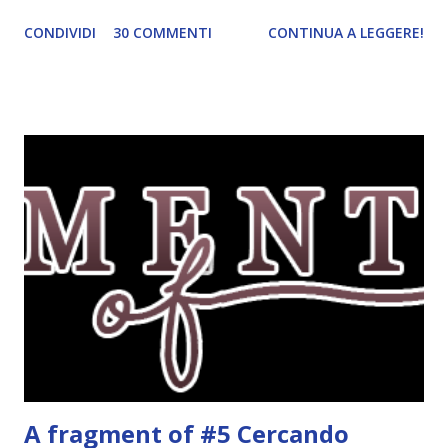
wishlist è una rubrica settimanale (lunedì) che ho inventato
CONDIVIDI
30 COMMENTI
CONTINUA A LEGGERE!
io. Lo scopo della rubrica è mostrarvi tre libri della mia
wishlist a seconda del tema della settimana. I temi potete
trovarli qui . Questa settimana il tema è libri con un colore
nel titolo . Tutti gli altri temi che ho saltato li pubblicherò
in un secondo momento. Red , Kerstin Gier. Corbaccio, 2011.
Per l'amica Leslie, Gwendolyn è una ragazza fortunata:
quanti possono dire di abitare in un palazzo antico nel
cuore di Londra, pieno di saloni, quadri e passaggi segreti?
E quanti, fra gli studenti della Saint Lennox High School,
possono vantare una famiglia altrettanto speciale, che da
una generazione all'altra si tramanda poteri misteriosi?
Eppure Gwen non ne è affatto convinta. Da...
A fragment of #5 Cercando