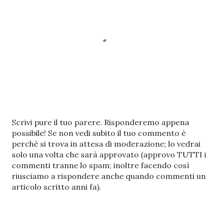
P
Scrivi pure il tuo parere. Risponderemo appena
o
possibile! Se non vedi subito il tuo commento è
s
perché si trova in attesa di moderazione; lo vedrai
t
solo una volta che sarà approvato (approvo TUTTI i
a
commenti tranne lo spam; inoltre facendo così
u
riusciamo a rispondere anche quando commenti un
n
articolo scritto anni fa).
c
o