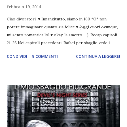
febbraio 19, 2014
Ciao divoratori ♥ Innanzitutto, siamo in 160 *O* non
potete immaginare quanto sia felice ♥ (oggi cuori ovunque,
mi sento romantica lol ♥ okay, la smetto .-.). Recap capitoli
21-26 Nei capitoli precedenti, Rafael per sbaglio vede i
ricordi di Haniel e i due litigano. In seguito, i mezzi angeli si
CONDIVIDI
9 COMMENTI
CONTINUA A LEGGERE!
incontrano e Hesediel mostra loro come combattere i puri.
Alcuni sono increduli, altri incerti che sia una buona
idea..fatto sta' che si mettono all'opera. Ma è proprio
quando stanno iniziando ad avere dei risultati che spunta un
angelo puro, Elemiah. Ma, a differenza di cosa pensano,
l'angelo non ha intenzione di fare una strage, piuttosto è lì
per avvertili che Mikael non è più "l'angelo puro" che
credono e che potrebbe aver ucciso altri mezzi angeli, tipo
Rafael. A quelle parole, Haniel seguito da altri ibridi, si reca