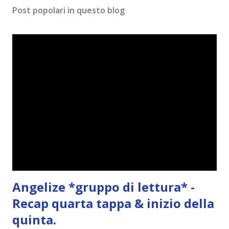
m
Post popolari in questo blog
m
e
n
t
o
Angelize *gruppo di lettura* -
Recap quarta tappa & inizio della
quinta.