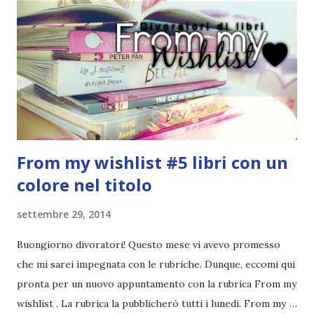
pettine costa. Dovrei regalarglielo io uno. O magari del gel.
Fatto sta che nella realtà i ragazzi con i capelli così
sembrano degli scappati di casa. Ah, poi ci sono le ciocche
ribelli. Che monelli, che trasgry. Oppure tutti i personaggi
dei libri sono dei grandi lettori, fatto sta che io non ho mai
trovato una scena in ...
From my wishlist #5 libri con un
colore nel titolo
settembre 29, 2014
Buongiorno divoratori! Questo mese vi avevo promesso
che mi sarei impegnata con le rubriche. Dunque, eccomi qui
pronta per un nuovo appuntamento con la rubrica From my
wishlist . La rubrica la pubblicherò tutti i lunedì. From my