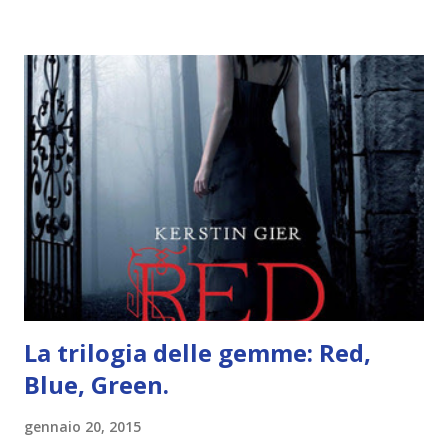
iniziare, come continuare e soprattutto dove finire con la
storia dei Cavalieri! Titolo: Corrupt - Il mio sbaglio più
grande (Devil's Night 1#) Autrice : Penelope Douglas
Pagine: 448 Editore: Newton Compton Editori
Pubblicazione: 10 Gennaio 2023 Traduttore: Laura Lancini
Trama: “Si chiama Michael Crist. È il fratello maggiore del
mio ragazzo ed è come quei film dell'orrore che guardi
coprendoti gli occhi. È bellissimo, forte, e assolutamente
terrificante. Non mi vede neppure. Ma io l'ho notato. L'ho
visto, l'ho sentito. Le cose che ha fatto, i misfatti ch...
La trilogia delle gemme: Red,
Blue, Green.
gennaio 20, 2015