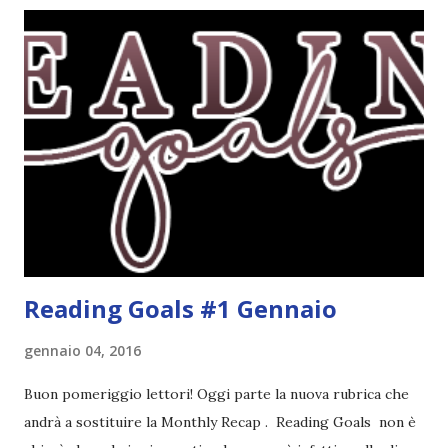
sentito parlare benissimo di questo autore per quanto
riguarda i suoi romanzi thriller. Per il momento sono
troppo fissata con questo genere ma ho letto pochi libri
thriller e vorrei davvero iniziarne qualcuno. Attraverso il
fuoco - Josephine Angeline \\ 19 settembre. Qualsiasi
libro cita anche soltanto "Salem" deve essere
assolutamente mio. Sono affascinata dalla storia delle
streghe di Salem e se oltre alle streghe aggiungiamo
mondi paralleli e gemelle malefiche, la mia curiosità monta
alle st...
Reading Goals #1 Gennaio
gennaio 04, 2016
Buon pomeriggio lettori! Oggi parte la nuova rubrica che
andrà a sostituire la Monthly Recap . Reading Goals non è