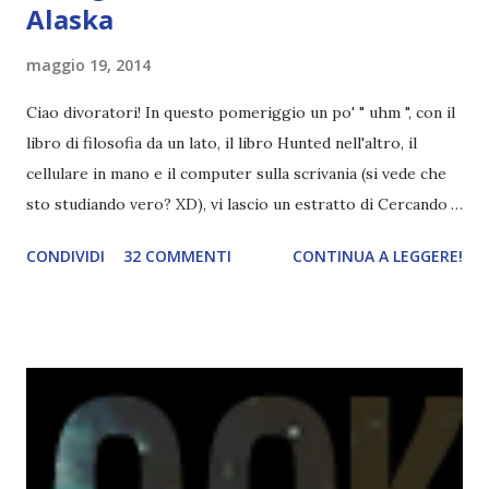
Alaska
maggio 19, 2014
Ciao divoratori! In questo pomeriggio un po' " uhm ", con il
libro di filosofia da un lato, il libro Hunted nell'altro, il
cellulare in mano e il computer sulla scrivania (si vede che
sto studiando vero? XD), vi lascio un estratto di Cercando
Alaska di John Green ! Da oggi mi impegnerò a essere più
CONDIVIDI
32 COMMENTI
CONTINUA A LEGGERE!
costante nelle rubriche. Odiavo lo sport. Odiavo lo sport,
odiavo quelli che facevano sport, odiavo quelli a cui piaceva
guardarlo, e odiavo chi non odiava quelli che lo facevano o
cui piaceva guardarlo. In terza elementare - l'ultimo anno in
cui si gioca a mini-baseball mia madre voleva che mi facessi
delle amicizie, così mi obbligò a entrare nella squadra dei
Pirati di Orlando. Mi feci degli amici eccome: una masnada di
bambini dell'asilo. Non fu un gran passo avanti, se l'obiettivo