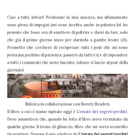
Ciao a tutti, lettori! Perdonate la mia assenza, ma ultimamente
sono piena di impegni (mi sono iscritta anche in palestra lol. ho
pensato che fosse ora di smettere di poltrire e darsi da fare, solo
che già il primo giorno stavo per darmela a gambe levate xD).
Prometto che cercherò di recuperare tutti i post che mi sono
persa (un pochino di pazienza, passerò da tutti v.v) e di rispondere
a tutti i commenti che avete lasciato. Adesso vi lascio al post della
giornata!
Rubrica in collaborazione con Sweety Readers
Il libro a cui ci siamo ispirate oggi è
L'estate dei segreti perduti
.
Devo ammettere che, quando ho letto il libro avevo terminato da
qualche giorno Il trono di ghiaccio, libro che mi aveva sconvolto
(in positivo). Dunque il mio giudizio de
L'estate dei segreti perduti