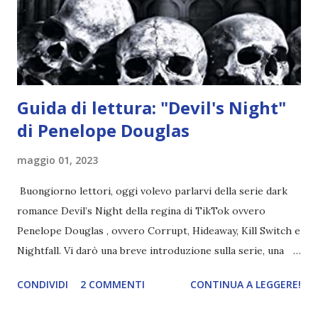
nell'appartamento, senza risultati. Infine cercano nella
chiesetta. Lì trovano Rafael alle prese con gli angeli puri,
ma questa volta ...
Guida di lettura: "Devil's Night"
di Penelope Douglas
maggio 01, 2023
Buongiorno lettori, oggi volevo parlarvi della serie dark
romance Devil’s Night della regina di TikTok ovvero
Penelope Douglas , ovvero Corrupt, Hideaway, Kill Switch e
Nightfall. Vi darò una breve introduzione sulla serie, una
spiegazione dei personaggi principali e l’ordine di lettura ,
CONDIVIDI
2 COMMENTI
CONTINUA A LEGGERE!
e anche un breve commento sui libri singoli. I libri sono in
ordine di lettura, in modo che sappiate esattamente dove