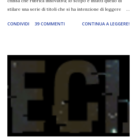
chissà che rubrica innovativa; lo scopo è infatti quello di
stilare una serie di titoli che si ha intenzione di leggere
durante il mese e di riepilogare le letture fatte. E' anche
CONDIVIDI
39 COMMENTI
CONTINUA A LEGGERE!
una rubrica per tenere sotto controllo le reading
challenge, perché quest'anno sono veramente decisa a
portarne a termine un bel po'. Non tanto perché cavolo, ho
terminato una sfida, sono Dio!, ma piuttosto perché voglio
spaziare con i generi letterari e non limitarmi al fantasy.
Per farvi un esempio nel 2015 mi sembra di aver letto
troppi libri impegnativi e davvero pochi libri "leggeri", il
che non è sempre un bene. Credo che sia stata la principale
causa per il mio calo di letture. Comunque, ogni mese -
nessun giorno fisso, però - pubblicherò questo post.
Spero che la rubrica sia di vostro gradimento. GENNAIO
TBR+OBIETTIVI Questa è la mia tbr del mese...