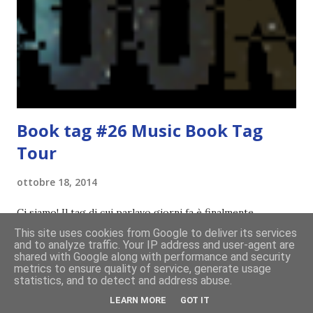
era inserirmi fra i coetanei. Fu soprattutto perché come
statura sovrastavo tutti gli altri giocatori se quell'anno per
un pelo non entrai nella formazione ufficiale. Qu...
Book tag #26 Music Book Tag
Tour
ottobre 18, 2014
Ci siamo! Il tag di cui parlavo giorni fa è finalmente
completo! Questo tag unisce due mie passioni: musica e
This site uses cookies from Google to deliver its services
and to analyze traffic. Your IP address and user-agent are
libri. L'idea è nata dal nulla xD stavo ascoltando musica
shared with Google along with performance and security
metrics to ensure quality of service, generate usage
random e ad un certo punto (esattamente quando stavo
statistics, and to detect and address abuse.
ascoltando Let me love you) mi è venuta in mente
LEARN MORE
GOT IT
CONDIVIDI
35 COMMENTI
CONTINUA A LEGGERE!
quest'idea. Lo scopo del tag è di associare ad ogni canzone