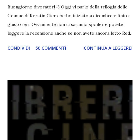
Buongiorno divoratori :3 Oggi vi parlo della trilogia delle
Gemme di Kerstin Gier che ho iniziato a dicembre e finito
giusto ieri. Ovviamente non ci saranno spoiler e potete
leggere la recensione anche se non avete ancora letto Red.
Per le trame dei libri cliccate sulle cover :3 Red, Blue e
CONDIVIDI
50 COMMENTI
CONTINUA A LEGGERE!
Green sono state delle letture molto piacevoli ma non
nego il fatto che le mie aspettative sono state un po'
deluse. Ho sempre letto recensioni positivissime e su GR il
rating più basso è di tipo quattro stelline o_o. Perciò
potete capire le mie aspettative! Innanzitutto, se la Gier o
la ce avesse deciso di pubblicare la trilogia in un unico libro,
probabilmente lo avrei apprezzato molto di più. Red è
molto introduttivo, nel senso che in trecento pagine non
succede un bel niente. E non ha nemmeno un finale ._.
finisce esattamente nel bel mezzo della storia (anzi, quale
"mezzo" della storia? Questa storia ha praticamente solo