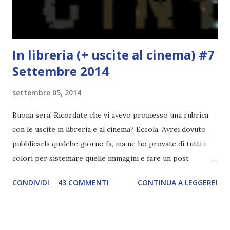
l'inizio!). Stessa cosa con Blue , stessa...
In libreria (+ uscite al cinema) #7
Settembre 2014
settembre 05, 2014
Buona sera! Ricordate che vi avevo promesso una rubrica
con le uscite in libreria e al cinema? Eccola. Avrei dovuto
pubblicarla qualche giorno fa, ma ne ho provate di tutti i
colori per sistemare quelle immagini e fare un post
ordinato! Ora finalmente ci sono riuscita! IN LIBRERIA Per
CONDIVIDI
43 COMMENTI
CONTINUA A LEGGERE!
leggere la trama cliccate sulla copertina. Vi ho segnalato
solo alcune delle uscite, quelle che più hanno attirato la mia
attenzione. Phobia - Wulf Dorn \\ 11 settembre. Ho