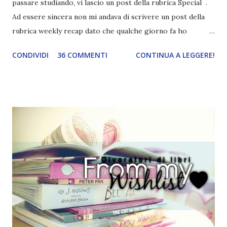
passare studiando, vi lascio un post della rubrica Special .
Ad essere sincera non mi andava di scrivere un post della
rubrica weekly recap dato che qualche giorno fa ho
pubblicato la monthly recap . Scusate, ma mi scocciava
CONDIVIDI
36 COMMENTI
CONTINUA A LEGGERE!
troppo creare un nuovo banner xD Nella puntata di oggi vi
parlerò di cosa non sopporto in un libro, più nello specifico
Cosa mi fa alzare gli occhi al cielo quando leggo un libro .
Quante volte vi è capitato di trovare sempre gli stessi modi
di dire in un libro? Ad esempio, i capelli arruffati . TUTTI I
RAGAZZI nei libri hanno i capelli arruffati. Vabbè, c'è crisi, il
pettine costa. Dovrei regalarglielo io uno. O magari del gel.
Fatto sta che nella realtà i ragazzi con i capelli così
sembrano degli scappati di casa. Ah, poi ci sono le ciocche
ribelli. Che monelli, che trasgry. Oppure tutti i personaggi
dei libri sono dei grandi lettori, fatto sta che io non ho mai
trovato una scena in ...