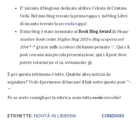
E' iniziato il blogtour dedicato al libro Celeste di Cristina
Vichi. Nel mio blog trovate la prima tappa
x
, nel blog Libri
di incanto trovate la
seconda tappa
!
Il mio blog è stato nominato ai
Book Blog Award
di
Please
Another Book
come
Miglior Blog 2015
e
Blog scoperto nel
2014
*-* grazie mille a coloro chi hanno pensato ♡. Qui
x
il
post con una mia piccola presentazione, qui
x
il post dove
potete votarmi (se vi va, ovviamente :p).
E per questa settimana è tutto. Qualche altra notizia da
segnalare? Vi do il permesso di lasciare il link sotto questo post ^-
^
Ps. se avete consigli per la rubrica..sono tutta
occhi
orecchie!
ETICHETTE:
NOVITÀ IN LIBRERIA
CONDIVIDI