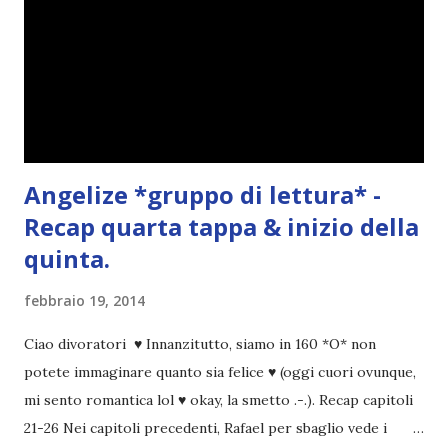
Angelize *gruppo di lettura* -
Recap quarta tappa & inizio della
quinta.
febbraio 19, 2014
Ciao divoratori ♥ Innanzitutto, siamo in 160 *O* non
potete immaginare quanto sia felice ♥ (oggi cuori ovunque,
mi sento romantica lol ♥ okay, la smetto .-.). Recap capitoli
21-26 Nei capitoli precedenti, Rafael per sbaglio vede i