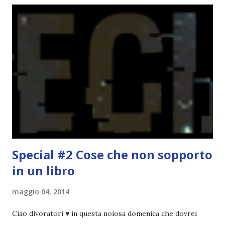
spaziare con i generi letterari e non limitarmi al fantasy.
Per farvi un esempio nel 2015 mi sembra di aver letto
troppi libri impegnativi e davvero pochi libri "leggeri", il
che non è sempre un bene. Credo che sia stata la principale
causa per il mio calo di letture. Comunque, ogni mese -
nessun giorno fisso, però - pubblicherò questo post.
Spero che la rubrica sia di vostro gradimento. GENNAIO
TBR+OBIETTIVI Questa è la mia tbr del mese...
Special #2 Cose che non sopporto
in un libro
maggio 04, 2014
Ciao divoratori ♥ in questa noiosa domenica che dovrei