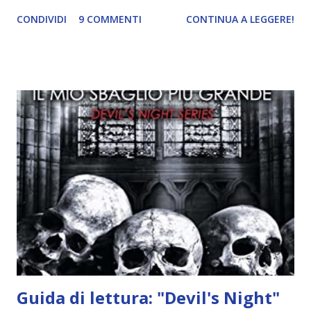
ricordi di Haniel e i due litigano. In seguito, i mezzi angeli si
CONDIVIDI
9 COMMENTI
CONTINUA A LEGGERE!
incontrano e Hesediel mostra loro come combattere i puri.
Alcuni sono increduli, altri incerti che sia una buona
idea..fatto sta' che si mettono all'opera. Ma è proprio
quando stanno iniziando ad avere dei risultati che spunta un
angelo puro, Elemiah. Ma, a differenza di cosa pensano,
l'angelo non ha intenzione di fare una strage, piuttosto è lì
per avvertili che Mikael non è più "l'angelo puro" che
credono e che potrebbe aver ucciso altri mezzi angeli, tipo
Rafael. A quelle parole, Haniel seguito da altri ibridi, si reca
nell'appartamento, senza risultati. Infine cercano nella
chiesetta. Lì trovano Rafael alle prese con gli angeli puri,
ma questa volta ...
Guida di lettura: "Devil's Night"