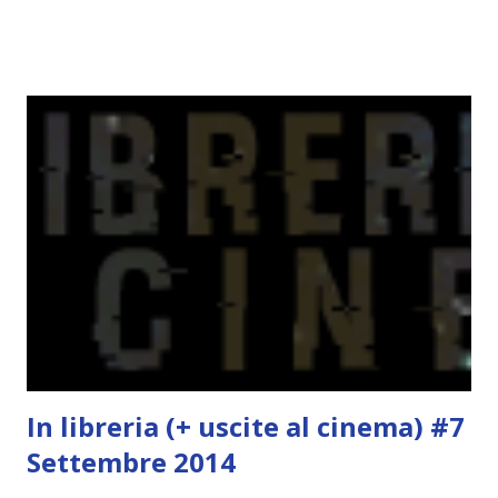
nego il fatto che le mie aspettative sono state un po'
deluse. Ho sempre letto recensioni positivissime e su GR il
rating più basso è di tipo quattro stelline o_o. Perciò
potete capire le mie aspettative! Innanzitutto, se la Gier o
la ce avesse deciso di pubblicare la trilogia in un unico libro,
probabilmente lo avrei apprezzato molto di più. Red è
molto introduttivo, nel senso che in trecento pagine non
succede un bel niente. E non ha nemmeno un finale ._.
finisce esattamente nel bel mezzo della storia (anzi, quale
"mezzo" della storia? Questa storia ha praticamente solo
l'inizio!). Stessa cosa con Blue , stessa...
In libreria (+ uscite al cinema) #7
Settembre 2014