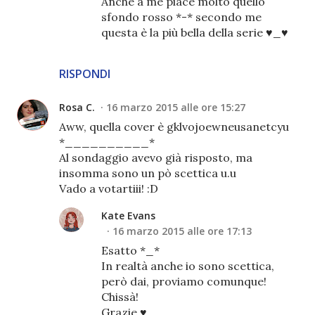
Anche a me piace molto quello
sfondo rosso *-* secondo me
questa è la più bella della serie ♥_♥
RISPONDI
Rosa C.
16 marzo 2015 alle ore 15:27
Aww, quella cover è gklvojoewneusanetcyu
*__________*
Al sondaggio avevo già risposto, ma
insomma sono un pò scettica u.u
Vado a votartiii! :D
Kate Evans
16 marzo 2015 alle ore 17:13
Esatto *_*
In realtà anche io sono scettica,
però dai, proviamo comunque!
Chissà!
Grazie ♥