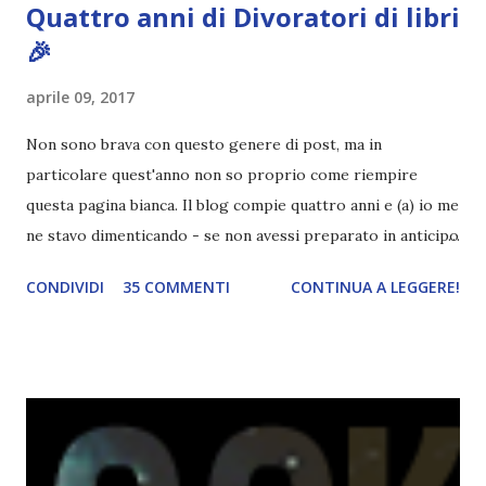
Quattro anni di Divoratori di libri
🎉
aprile 09, 2017
Non sono brava con questo genere di post, ma in
particolare quest'anno non so proprio come riempire
questa pagina bianca. Il blog compie quattro anni e (a) io me
ne stavo dimenticando - se non avessi preparato in anticipo
questo post lo avrei dimenticato sicuro, fidatevi - (b)
CONDIVIDI
35 COMMENTI
CONTINUA A LEGGERE!
questo quarto anno, come sapete, non è stato dei migliori
per il mio blog. In pratica ho passato più tempo a decidere
se chiudere o meno il blog e a cercare di fare cambiamenti
che a pubblicare. E ogni volta che pensavo che il periodo
buio fosse finito, ecco che ,TADAAAN, di nuovo le tenebre.
Mettiamoci pure che le mie letture non sono molto
soddisfacenti da tipo febbraio e credo di avere una sorta di