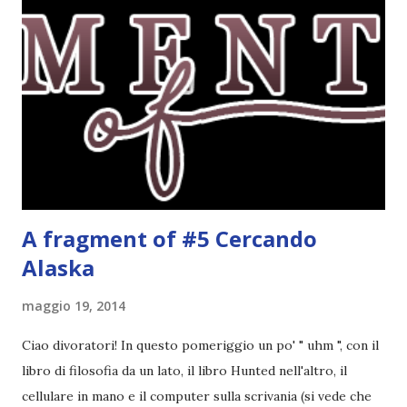
Per l'amica Leslie, Gwendolyn è una ragazza fortunata:
quanti possono dire di abitare in un palazzo antico nel
cuore di Londra, pieno di saloni, quadri e passaggi segreti?
E quanti, fra gli studenti della Saint Lennox High School,
possono vantare una famiglia altrettanto speciale, che da
una generazione all'altra si tramanda poteri misteriosi?
Eppure Gwen non ne è affatto convinta. Da...
A fragment of #5 Cercando
Alaska
maggio 19, 2014
Ciao divoratori! In questo pomeriggio un po' " uhm ", con il
libro di filosofia da un lato, il libro Hunted nell'altro, il
cellulare in mano e il computer sulla scrivania (si vede che