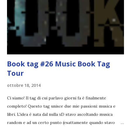
blocco. Per questo motivo in questi ultimi mesi ho a
malapena pubblicato. Quindi, festeggiare o non
festeggiare? Questo è il dilemma. Da un lato ho pensato
che festeggiare fosse d'obbligo, dato che nonostante gli
alti e bassi Divoratori di libri sia ancora qui, ma d'altro ho
pensato che no, non ...
Book tag #26 Music Book Tag
Tour
ottobre 18, 2014
Ci siamo! Il tag di cui parlavo giorni fa è finalmente
completo! Questo tag unisce due mie passioni: musica e
libri. L'idea è nata dal nulla xD stavo ascoltando musica
random e ad un certo punto (esattamente quando stavo
ascoltando Let me love you) mi è venuta in mente