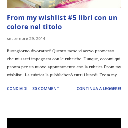
From my wishlist #5 libri con un
colore nel titolo
settembre 29, 2014
Buongiorno divoratori! Questo mese vi avevo promesso
che mi sarei impegnata con le rubriche. Dunque, eccomi qui
pronta per un nuovo appuntamento con la rubrica From my
wishlist . La rubrica la pubblicherò tutti i lunedì. From my
wishlist è una rubrica settimanale (lunedì) che ho inventato
CONDIVIDI
30 COMMENTI
CONTINUA A LEGGERE!
io. Lo scopo della rubrica è mostrarvi tre libri della mia
wishlist a seconda del tema della settimana. I temi potete
trovarli qui . Questa settimana il tema è libri con un colore
nel titolo . Tutti gli altri temi che ho saltato li pubblicherò
in un secondo momento. Red , Kerstin Gier. Corbaccio, 2011.