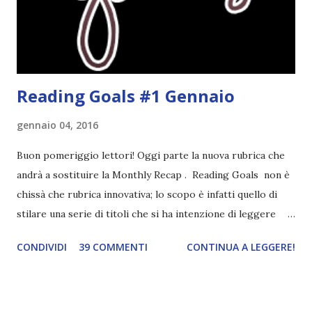
streghe di Salem e se oltre alle streghe aggiungiamo
mondi paralleli e gemelle malefiche, la mia curiosità monta
alle st...
Reading Goals #1 Gennaio
gennaio 04, 2016
Buon pomeriggio lettori! Oggi parte la nuova rubrica che
andrà a sostituire la Monthly Recap . Reading Goals non è
chissà che rubrica innovativa; lo scopo è infatti quello di
stilare una serie di titoli che si ha intenzione di leggere
durante il mese e di riepilogare le letture fatte. E' anche
CONDIVIDI
39 COMMENTI
CONTINUA A LEGGERE!
una rubrica per tenere sotto controllo le reading
challenge, perché quest'anno sono veramente decisa a
portarne a termine un bel po'. Non tanto perché cavolo, ho
terminato una sfida, sono Dio!, ma piuttosto perché voglio