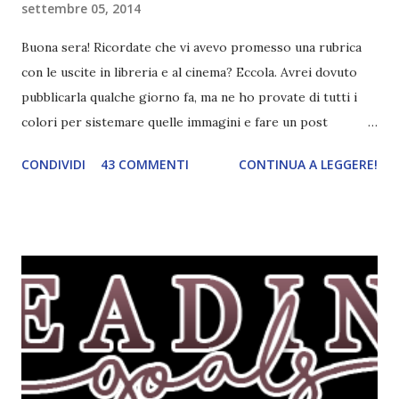
settembre 05, 2014
Buona sera! Ricordate che vi avevo promesso una rubrica
con le uscite in libreria e al cinema? Eccola. Avrei dovuto
pubblicarla qualche giorno fa, ma ne ho provate di tutti i
colori per sistemare quelle immagini e fare un post
ordinato! Ora finalmente ci sono riuscita! IN LIBRERIA Per
CONDIVIDI
43 COMMENTI
CONTINUA A LEGGERE!
leggere la trama cliccate sulla copertina. Vi ho segnalato
solo alcune delle uscite, quelle che più hanno attirato la mia
attenzione. Phobia - Wulf Dorn \\ 11 settembre. Ho
sentito parlare benissimo di questo autore per quanto
riguarda i suoi romanzi thriller. Per il momento sono
troppo fissata con questo genere ma ho letto pochi libri
thriller e vorrei davvero iniziarne qualcuno. Attraverso il
fuoco - Josephine Angeline \\ 19 settembre. Qualsiasi
libro cita anche soltanto "Salem" deve essere
assolutamente mio. Sono affascinata dalla storia delle