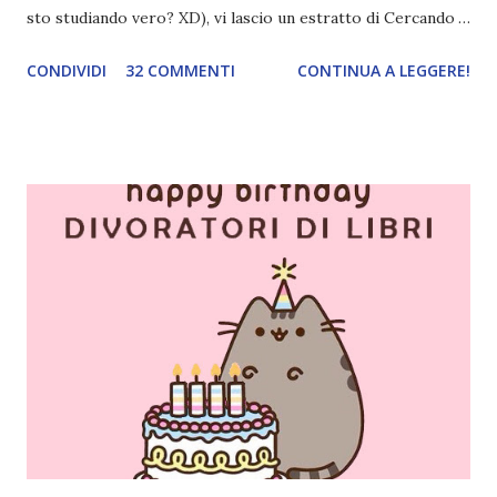
sto studiando vero? XD), vi lascio un estratto di Cercando
Alaska di John Green ! Da oggi mi impegnerò a essere più
CONDIVIDI
32 COMMENTI
CONTINUA A LEGGERE!
costante nelle rubriche. Odiavo lo sport. Odiavo lo sport,
odiavo quelli che facevano sport, odiavo quelli a cui piaceva
guardarlo, e odiavo chi non odiava quelli che lo facevano o
cui piaceva guardarlo. In terza elementare - l'ultimo anno in
cui si gioca a mini-baseball mia madre voleva che mi facessi
delle amicizie, così mi obbligò a entrare nella squadra dei
Pirati di Orlando. Mi feci degli amici eccome: una masnada di
bambini dell'asilo. Non fu un gran passo avanti, se l'obiettivo
era inserirmi fra i coetanei. Fu soprattutto perché come
statura sovrastavo tutti gli altri giocatori se quell'anno per
un pelo non entrai nella formazione ufficiale. Qu...