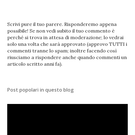
P
Scrivi pure il tuo parere. Risponderemo appena
o
possibile! Se non vedi subito il tuo commento è
s
perché si trova in attesa di moderazione; lo vedrai
t
solo una volta che sarà approvato (approvo TUTTI i
a
commenti tranne lo spam; inoltre facendo così
u
riusciamo a rispondere anche quando commenti un
n
articolo scritto anni fa).
c
o
m
Post popolari in questo blog
m
e
n
t
o