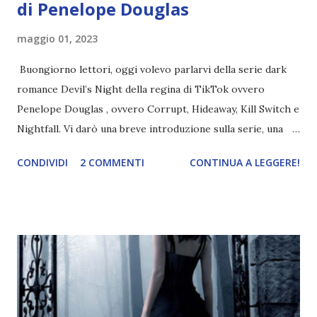
di Penelope Douglas
maggio 01, 2023
Buongiorno lettori, oggi volevo parlarvi della serie dark
romance Devil’s Night della regina di TikTok ovvero
Penelope Douglas , ovvero Corrupt, Hideaway, Kill Switch e
Nightfall. Vi darò una breve introduzione sulla serie, una
spiegazione dei personaggi principali e l’ordine di lettura ,
CONDIVIDI
2 COMMENTI
CONTINUA A LEGGERE!
e anche un breve commento sui libri singoli. I libri sono in
ordine di lettura, in modo che sappiate esattamente dove
iniziare, come continuare e soprattutto dove finire con la
storia dei Cavalieri! Titolo: Corrupt - Il mio sbaglio più
grande (Devil's Night 1#) Autrice : Penelope Douglas
Pagine: 448 Editore: Newton Compton Editori
Pubblicazione: 10 Gennaio 2023 Traduttore: Laura Lancini
Trama: “Si chiama Michael Crist. È il fratello maggiore del