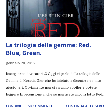
mio ragazzo ed è come quei film dell'orrore che guardi
coprendoti gli occhi. È bellissimo, forte, e assolutamente
terrificante. Non mi vede neppure. Ma io l'ho notato. L'ho
visto, l'ho sentito. Le cose che ha fatto, i misfatti ch...
La trilogia delle gemme: Red,
Blue, Green.
gennaio 20, 2015
Buongiorno divoratori :3 Oggi vi parlo della trilogia delle
Gemme di Kerstin Gier che ho iniziato a dicembre e finito
giusto ieri. Ovviamente non ci saranno spoiler e potete
leggere la recensione anche se non avete ancora letto Red.
Per le trame dei libri cliccate sulle cover :3 Red, Blue e
CONDIVIDI
50 COMMENTI
CONTINUA A LEGGERE!
Green sono state delle letture molto piacevoli ma non