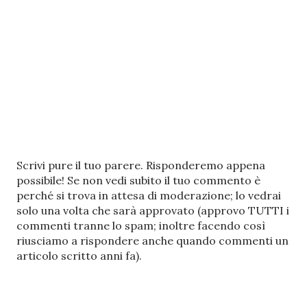
P
Scrivi pure il tuo parere. Risponderemo appena
o
possibile! Se non vedi subito il tuo commento è
s
perché si trova in attesa di moderazione; lo vedrai
t
solo una volta che sarà approvato (approvo TUTTI i
a
commenti tranne lo spam; inoltre facendo così
u
riusciamo a rispondere anche quando commenti un
n
articolo scritto anni fa).
c
o
m