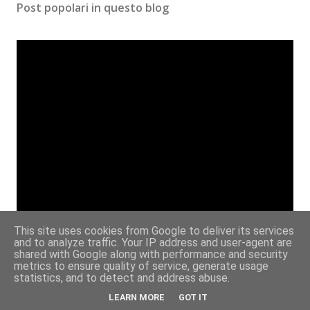
Post popolari in questo blog
m
e
n
t
o
This site uses cookies from Google to deliver its services
Angelize *gruppo di lettura* -
and to analyze traffic. Your IP address and user-agent are
shared with Google along with performance and security
Recap quarta tappa & inizio della
metrics to ensure quality of service, generate usage
statistics, and to detect and address abuse.
quinta.
LEARN MORE
GOT IT