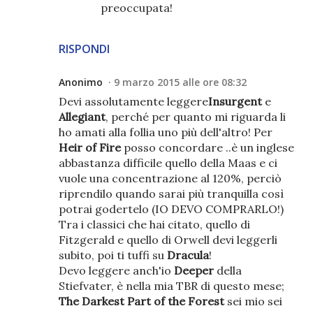
preoccupata!
RISPONDI
Anonimo
9 marzo 2015 alle ore 08:32
Devi assolutamente leggere
Insurgent
e
Allegiant
, perché per quanto mi riguarda li
ho amati alla follia uno più dell'altro! Per
Heir of Fire
posso concordare ..è un inglese
abbastanza difficile quello della Maas e ci
vuole una concentrazione al 120%, perciò
riprendilo quando sarai più tranquilla così
potrai godertelo (IO DEVO COMPRARLO!)
Tra i classici che hai citato, quello di
Fitzgerald e quello di Orwell devi leggerli
subito, poi ti tuffi su
Dracula
!
Devo leggere anch'io
Deeper
della
Stiefvater, è nella mia TBR di questo mese;
The Darkest Part of the Forest
sei mio sei