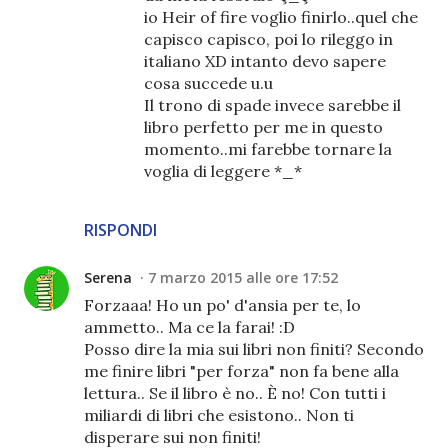
io Heir of fire voglio finirlo..quel che
capisco capisco, poi lo rileggo in
italiano XD intanto devo sapere
cosa succede u.u
Il trono di spade invece sarebbe il
libro perfetto per me in questo
momento..mi farebbe tornare la
voglia di leggere *_*
RISPONDI
Serena
7 marzo 2015 alle ore 17:52
Forzaaa! Ho un po' d'ansia per te, lo
ammetto.. Ma ce la farai! :D
Posso dire la mia sui libri non finiti? Secondo
me finire libri "per forza" non fa bene alla
lettura.. Se il libro è no.. È no! Con tutti i
miliardi di libri che esistono.. Non ti
disperare sui non finiti!