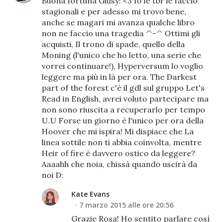
Buona fortuna Giusy! <3 Io le tbr le faccio
stagionali e per adesso mi trovo bene,
anche se magari mi avanza qualche libro
non ne faccio una tragedia ^-^ Ottimi gli
acquisti, Il trono di spade, quello della
Moning (l'unico che ho letto, una serie che
vorrei continuare!), Hyperversum lo voglio
leggere ma più in là per ora. The Darkest
part of the forest c'è il gdl sul gruppo Let's
Read in English, avrei voluto partecipare ma
non sono riuscita a recuperarlo per tempo
U.U Forse un giorno è l'unico per ora della
Hoover che mi ispira! Mi dispiace che La
linea sottile non ti abbia coinvolta, mentre
Heir of fire è davvero ostico da leggere?
Aaaahh che noia, chissà quando uscirà da
noi D:
Kate Evans
7 marzo 2015 alle ore 20:56
Grazie Rosa! Ho sentito parlare così