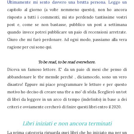
Ultimamente mi sento davvero una brutta persona. Leggo un
capitolo al giorno (a volte nemmeno questo), non ho ancora
risposto a tutti i commenti, mi sto perdendo tantissime vostri
post e, come se non bastasse, pubblico un post a settimana
quando invece potrei pubblicare un paio di recensioni arretrate.
Giuro che mi farò perdonare. Ad ogni modo, passiamo alla vera
ragione per cui sono qui.
To be read, to be read everwhere
.
Diceva un famoso lettore. E' da un paio di mesi che penso di
abbandonare le tbr mensile perché , diciamocelo, sono un vero
disastro! Eppure mi piace programmare le letture e per questo
motivo ho deciso di creare una tbr a mo' di sfida. Sceglierò un tot
di libri da leggere in un arco di tempo (indefinito) in base a dei
criteri e ovviamente cercherò di finire questi libri entro il 2020.
Libri iniziati e non ancora terminati
La prima categoria riguarda quei libri che ho iniziato ma per un