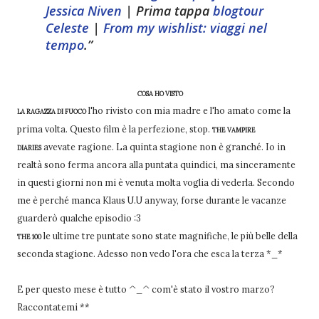
Jessica Niven
| Prima tappa
blogtour
Celeste
|
From my wishlist: viaggi nel
tempo
.
COSA HO VISTO
l'ho rivisto con mia madre e l'ho amato come la
LA RAGAZZA DI FUOCO
prima volta. Questo film è la perfezione, stop.
THE VAMPIRE
avevate ragione. La quinta stagione non è granché. Io in
DIARIES
realtà sono ferma ancora alla puntata quindici, ma sinceramente
in questi giorni non mi è venuta molta voglia di vederla. Secondo
me è perché manca Klaus U.U anyway, forse durante le vacanze
guarderò qualche episodio :3
le ultime tre puntate sono state magnifiche, le più belle della
THE 100
seconda stagione. Adesso non vedo l'ora che esca la terza *_*
E per questo mese è tutto ^_^ com'è stato il vostro marzo?
Raccontatemi **