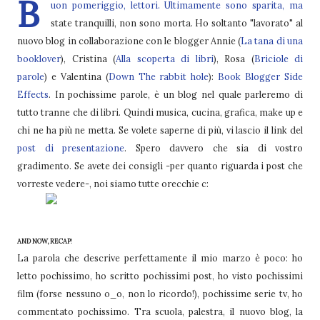
B
uon pomeriggio, lettori. Ultimamente sono sparita, ma
state tranquilli, non sono morta. Ho soltanto "lavorato" al
nuovo blog in collaborazione con le blogger Annie (
La tana di una
booklover
), Cristina (
Alla scoperta di libri
), Rosa (
Briciole di
parole
) e Valentina (
Down The rabbit hole
):
Book Blogger Side
Effects
. In pochissime parole, è un blog nel quale parleremo di
tutto tranne che di libri. Quindi musica, cucina, grafica, make up e
chi ne ha più ne metta. Se volete saperne di più, vi lascio il link del
post di presentazione
. Spero davvero che sia di vostro
gradimento. Se avete dei consigli -per quanto riguarda i post che
vorreste vedere-, noi siamo tutte orecchie c:
AND NOW, RECAP
!
La parola che descrive perfettamente il mio marzo è poco: ho
letto pochissimo, ho scritto pochissimi post, ho visto pochissimi
film (forse nessuno o_o, non lo ricordo!), pochissime serie tv, ho
commentato pochissimo. Tra scuola, palestra, il nuovo blog, la