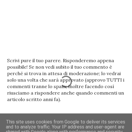
P
Scrivi pure il tuo parere. Risponderemo appena
o
possibile! Se non vedi subito il tuo commento è
s
perché si trova in attesa di moderazione; lo vedrai
t
solo una volta che sarà approvato (approvo TUTTI i
a
commenti tranne lo spam; inoltre facendo così
u
riusciamo a rispondere anche quando commenti un
n
articolo scritto anni fa).
c
o
m
This site uses cookies from Google to deliver its services
m
and to analyze traffic. Your IP address and user-agent are
Powered by Blogger
e
shared with Google along with performance and security