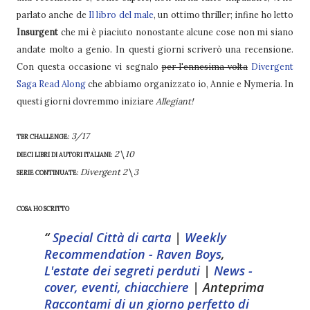
parlato anche de
Il libro del male
, un ottimo thriller; infine ho letto
Insurgent
che mi è piaciuto nonostante alcune cose non mi siano
andate molto a genio. In questi giorni scriverò una recensione.
Con questa occasione vi segnalo
per l'ennesima volta
Divergent
Saga Read Along
che abbiamo organizzato io, Annie e Nymeria. In
questi giorni dovremmo iniziare
Allegiant!
3/17
TBR CHALLENGE:
2\10
DIECI LIBRI DI AUTORI ITALIANI:
Divergent 2\3
SERIE CONTINUATE:
COSA HO SCRITTO
Special Città di carta
|
Weekly
Recommendation - Raven Boys
,
L'estate dei segreti perduti
|
News -
cover, eventi, chiacchiere
| Anteprima
Raccontami di un giorno perfetto di