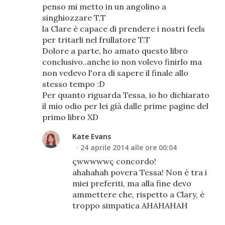
penso mi metto in un angolino a
singhiozzare T.T
la Clare è capace di prendere i nostri feels
per tritarli nel frullatore T.T
Dolore a parte, ho amato questo libro
conclusivo..anche io non volevo finirlo ma
non vedevo l'ora di sapere il finale allo
stesso tempo :D
Per quanto riguarda Tessa, io ho dichiarato
il mio odio per lei già dalle prime pagine del
primo libro XD
Kate Evans
24 aprile 2014 alle ore 00:04
çwwwwwç concordo!
ahahahah povera Tessa! Non è tra i
miei preferiti, ma alla fine devo
ammettere che, rispetto a Clary, è
troppo simpatica AHAHAHAH