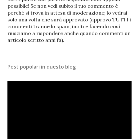
o
possibile! Se non vedi subito il tuo commento è
s
perché si trova in attesa di moderazione; lo vedrai
t
solo una volta che sarà approvato (approvo TUTTI i
a
commenti tranne lo spam; inoltre facendo così
u
riusciamo a rispondere anche quando commenti un
n
articolo scritto anni fa).
c
o
m
Post popolari in questo blog
m
e
n
t
o