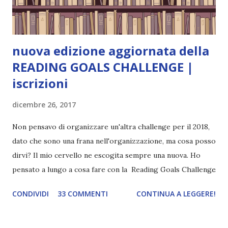
visto, l'ho sentito. Le cose che ha fatto, i misfatti ch...
nuova edizione aggiornata della
READING GOALS CHALLENGE |
iscrizioni
dicembre 26, 2017
Non pensavo di organizzare un'altra challenge per il 2018,
dato che sono una frana nell'organizzazione, ma cosa posso
dirvi? Il mio cervello ne escogita sempre una nuova. Ho
pensato a lungo a cosa fare con la Reading Goals Challenge
. Io avrei continuato a prescindere con i miei obiettivi, ma
CONDIVIDI
33 COMMENTI
CONTINUA A LEGGERE!
ho scoperto che anche alcuni di voi avrebbero fatto così,
perciò ho pensato " perché non riprovarci? ". Ho pensato
cosa non ha funzionato (secondo me), ho fatto qualche