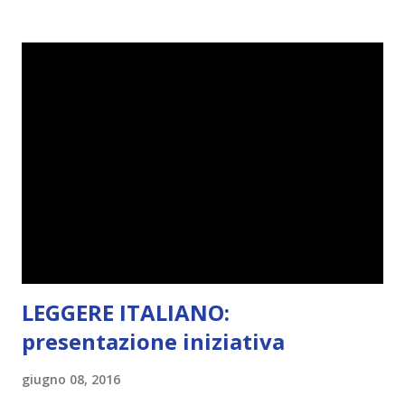
visto che decido sempre di testa mia, due giorni prima della
fine di gennaio, ho pensato ad un tema interessante. Potevo
farlo benissimo il prossimo mese, però visto che avrei
fatto decidere a uno di voi, il mese di febbraio era perfetto.
Dunque qual è questo tema, vi starete chiedendo. Il tema di
febbraio è libri ispirati alle favole! Che ve ne pare? Io avrei
un po' di titoli in wishlist ^^ Non avendo letto nessun libro
ispirato alle favole (D:), tutte voi lasciate solo un titolo e
poi a random ne sceglierò tre! Aggiornerò il post, oppure
potrete trova...
LEGGERE ITALIANO:
presentazione iniziativa
giugno 08, 2016