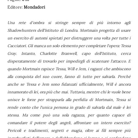
Editore:
Mondadori
Una rete d'ombra si stringe sempre di più intorno agli
Shadowhunters dell'Istituto di Londra. Mortmain progetta di usare
un esercito di automi spietati per distruggere una volta per tutte i
Cacciatori. Gli manca un solo elemento per completare l'opera: Tessa
Gray. Intanto, Charlotte Branwell, capo dell'Istituto, cerca
disperatamente di trovarlo per impedirgli di scatenare l'attacco. E
quando Mortmain rapisce Tessa, Will e Jem, i ragazzi che ambiscono
alla conquista del suo cuore, fanno di tutto per salvarla. Perché
anche se Tessa e Jem sono fidanzati ufficialmente, Will è ancora
innamorato di lei, ora più che mai. Tuttavia, mentre chi le vuole bene
unisce le forze per strapparla alla perfidia di Mortmain, Tessa si
rende conto che l'unica persona in grado di salvarla dal male è lei
stessa. Ma come può una sola ragazza, per quanto capace di
comandare il potere degli angeli, affrontare un intero esercito?
Pericoli e tradimenti, segreti e magia, oltre ai fili sempre più
ingarbugliati dell'amore e dell'abbandono si legano e si confondono