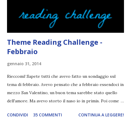
solito tengo a snobbarlo . Ci sto lavorando su questo
problema. Non leggo sempre la trama o, meglio, lo faccio
solo in parte per godermi di più il lib...
Theme Reading Challenge -
Febbraio
gennaio 31, 2014
Rieccomi! Sapete tutti che avevo fatto un sondaggio sul
tema di febbraio. Avevo pensato che a febbraio essendoci in
mezzo San Valentino, un buon tema sarebbe stato quello
dell'amore. Ma avevo storto il naso io in primis. Poi come
tema era troppo vago. Così avevo deciso di rendere le cose
CONDIVIDI
35 COMMENTI
CONTINUA A LEGGERE!
più difficili e fare decidere a voi lettori tra storie d'amore
da diabete, storie d'amore/odio, storie strappalacrime. Ma,