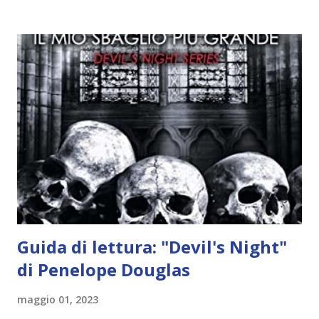
idea..fatto sta' che si mettono all'opera. Ma è proprio
quando stanno iniziando ad avere dei risultati che spunta un
angelo puro, Elemiah. Ma, a differenza di cosa pensano,
l'angelo non ha intenzione di fare una strage, piuttosto è lì
per avvertili che Mikael non è più "l'angelo puro" che
credono e che potrebbe aver ucciso altri mezzi angeli, tipo
Rafael. A quelle parole, Haniel seguito da altri ibridi, si reca
nell'appartamento, senza risultati. Infine cercano nella
chiesetta. Lì trovano Rafael alle prese con gli angeli puri,
ma questa volta ...
Guida di lettura: "Devil's Night"
di Penelope Douglas
maggio 01, 2023