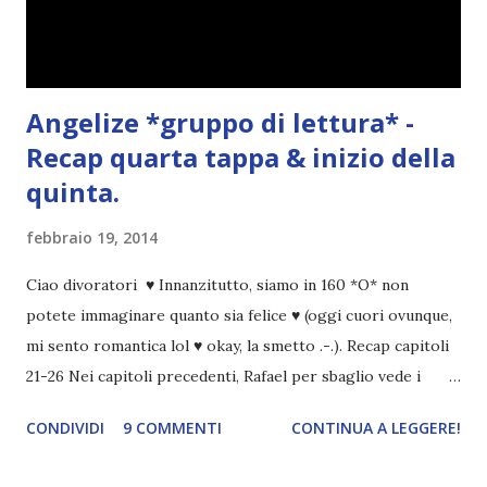
Angelize *gruppo di lettura* -
Recap quarta tappa & inizio della
quinta.
febbraio 19, 2014
Ciao divoratori ♥ Innanzitutto, siamo in 160 *O* non
potete immaginare quanto sia felice ♥ (oggi cuori ovunque,
mi sento romantica lol ♥ okay, la smetto .-.). Recap capitoli
21-26 Nei capitoli precedenti, Rafael per sbaglio vede i
ricordi di Haniel e i due litigano. In seguito, i mezzi angeli si
CONDIVIDI
9 COMMENTI
CONTINUA A LEGGERE!
incontrano e Hesediel mostra loro come combattere i puri.
Alcuni sono increduli, altri incerti che sia una buona