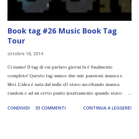
autopubblicati. Si svolgerà ne...
Book tag #26 Music Book Tag
Tour
ottobre 18, 2014
Ci siamo! Il tag di cui parlavo giorni fa è finalmente
completo! Questo tag unisce due mie passioni: musica e
libri. L'idea è nata dal nulla xD stavo ascoltando musica
random e ad un certo punto (esattamente quando stavo
ascoltando Let me love you) mi è venuta in mente
CONDIVIDI
35 COMMENTI
CONTINUA A LEGGERE!
quest'idea. Lo scopo del tag è di associare ad ogni canzone
un libro, un personaggio o un autore. E' diviso in tre parti:
- canzoni base, che sono quelle che ho scelto io; - canzoni
preferite, sono quelle che sceglierete voi; - canzoni bonus,