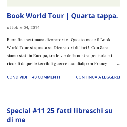
Book World Tour | Quarta tappa.
ottobre 04, 2014
Buon fine settimana divoratori c: Questo mese il Book
World Tour si sposta su Divoratori di libri ! Con Sara
siamo stati in Europa, tra le vie della nostra penisola e i
ricordi di quelle terribili guerre mondiali; con Francy
abbiamo esplorato i territori asiatici; con Mel e Mys
CONDIVIDI
48 COMMENTI
CONTINUA A LEGGERE!
abbiamo vagato nella savana. Ora preparate le valigie che si
va in OCEANIA ! Se volete rinfrescarvi la memoria, potete
trovare le regole nel post introduttivo , mentre la classifica
potete trovarla a questo link . Adesso passiamo agli
Special #11 25 fatti libreschi su
obiettivi! OBIETTIVI Iniziamo con un obiettivo facile facile:
di me
un libro ambientato in Australia . Mare, mare, mare !