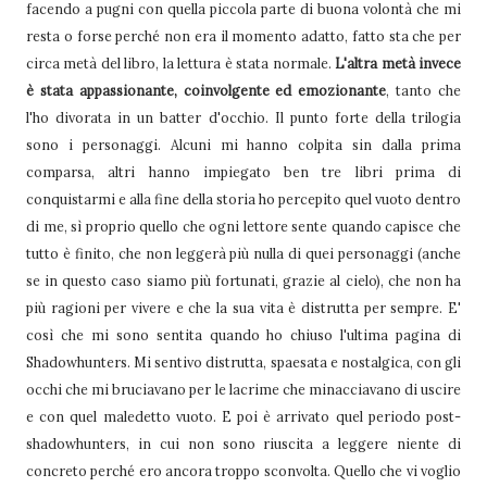
facendo a pugni con quella piccola parte di buona volontà che mi
resta o forse perché non era il momento adatto, fatto sta che per
circa metà del libro, la lettura è stata normale.
L'altra metà invece
è stata appassionante, coinvolgente ed emozionante
, tanto che
l'ho divorata in un batter d'occhio. Il punto forte della trilogia
sono i personaggi. Alcuni mi hanno colpita sin dalla prima
comparsa, altri hanno impiegato ben tre libri prima di
conquistarmi e alla fine della storia ho percepito quel vuoto dentro
di me, sì proprio quello che ogni lettore sente quando capisce che
tutto è finito, che non leggerà più nulla di quei personaggi (anche
se in questo caso siamo più fortunati, grazie al cielo), che non ha
più ragioni per vivere e che la sua vita è distrutta per sempre. E'
così che mi sono sentita quando ho chiuso l'ultima pagina di
Shadowhunters. Mi sentivo distrutta, spaesata e nostalgica, con gli
occhi che mi bruciavano per le lacrime che minacciavano di uscire
e con quel maledetto vuoto. E poi è arrivato quel periodo post-
shadowhunters, in cui non sono riuscita a leggere niente di
concreto perché ero ancora troppo sconvolta. Quello che vi voglio