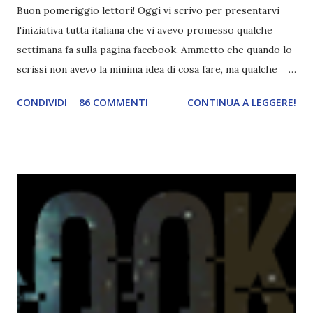
Buon pomeriggio lettori! Oggi vi scrivo per presentarvi
l'iniziativa tutta italiana che vi avevo promesso qualche
settimana fa sulla pagina facebook. Ammetto che quando lo
scrissi non avevo la minima idea di cosa fare, ma qualche
giorno fa ho buttato giù un'idea che mi piace parecchio. <a
CONDIVIDI
86 COMMENTI
CONTINUA A LEGGERE!
href="http://divoratoridilibri.blogspot.com/2016/06/legg
ere-italiano-blogtour-presentazione.html"><img
src="http://i68.tinypic.com/2vmt5lk.png" width="300">
</a> Ok, sorvoliamo sulla mia totale incapacità di scegliere
titoli e passiamo alla spiegazione di questa iniziativa che
sarà piuttosto difficile (per me). Siccome è tipo la terza
volta che provo a scrivere questo post (con scarsi risultati),
farò uno schemino semplice semplice per evitare di
spiegarmi come un libro chiuso (as always). IN COSA
CONSISTE QUESTO BLOGTOUR? E' un'iniziativa dedicata
agli autori italiani, sia pubblicati da editori sia