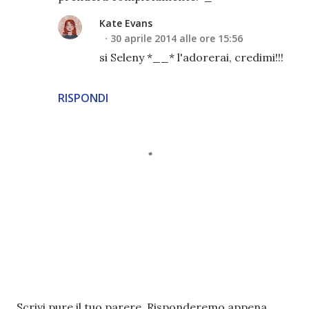
Kate Evans
30 aprile 2014 alle ore 15:56
si Seleny *__* l'adorerai, credimi!!!
RISPONDI
P
Scrivi pure il tuo parere. Risponderemo appena