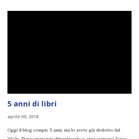
modifica ed ora eccomi qui con la Reading Goals Challenge
2.0.
5 anni di libri
aprile 09, 2018
Oggi il blog compie 5 anni, ma lo avete già dedotto dal
titolo. Stavo quasi per dimenticarlo e, anzi, pensavo fosse