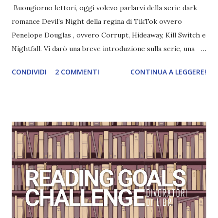
Buongiorno lettori, oggi volevo parlarvi della serie dark
romance Devil’s Night della regina di TikTok ovvero
Penelope Douglas , ovvero Corrupt, Hideaway, Kill Switch e
Nightfall. Vi darò una breve introduzione sulla serie, una
spiegazione dei personaggi principali e l’ordine di lettura ,
CONDIVIDI
2 COMMENTI
CONTINUA A LEGGERE!
e anche un breve commento sui libri singoli. I libri sono in
ordine di lettura, in modo che sappiate esattamente dove
iniziare, come continuare e soprattutto dove finire con la
storia dei Cavalieri! Titolo: Corrupt - Il mio sbaglio più
grande (Devil's Night 1#) Autrice : Penelope Douglas
Pagine: 448 Editore: Newton Compton Editori
Pubblicazione: 10 Gennaio 2023 Traduttore: Laura Lancini
Trama: “Si chiama Michael Crist. È il fratello maggiore del
mio ragazzo ed è come quei film dell'orrore che guardi
coprendoti gli occhi. È bellissimo, forte, e assolutamente
terrificante. Non mi vede neppure. Ma io l'ho notato. L'ho