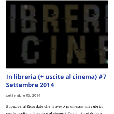
che sono quelle che decidiamo di non fare ma che qualcun
altro potrebbe decidere di fare; Alla fine del tag si passa il
tag (scusate la ripetizione) ad un'altra blogger. Quest'ultima
aggiunge la sua canzone preferita, una descrizione (come
ho fatto io) e il nome del blog e del profilo (per sapere
anche chi è stato taggato) e dopo passa il tag ad un'altra
blogger che a sua volta deve fare il tag completo più la
canzone scelta dalla persona ch...
In libreria (+ uscite al cinema) #7
Settembre 2014
settembre 05, 2014
Buona sera! Ricordate che vi avevo promesso una rubrica
con le uscite in libreria e al cinema? Eccola. Avrei dovuto