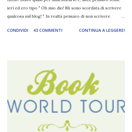
ieri ed ero tipo " Oh mio dio! Mi sono scordata di scrivere
qualcosa sul blog! ". In realtà pensavo di non scrivere
completamente niente perché i 'blogversary' stanno
CONDIVIDI
43 COMMENTI
CONTINUA A LEGGERE!
diventando un po' come i miei compleanni. Semplicemente
mi scoccia festeggiarli perché tanto ogni anno dico sempre
le solite cose (e in effetti gli ultimi quattro blogversary
sembrano fatti tutti con lo stampino.. NO, NON
CERCATELI, SONO IMBARAZZANTI!) . Però cavolo, sono
cinque anni e non sono pochi . Il blog è praticamente
l'unica cosa della mia vita che ho continuato con costanza
(più o meno) e non come le tremila cose che inizio per poi
lasciare a metà. Tra l'altro ripenso a circa un anno e mezzo
fa, quando non sapevo più che farmene di D ivoratori di
libri . Quindi pubblicare un post celebrativo era il minimo
che potessi fare. All'inizio non avevo idea che il ...