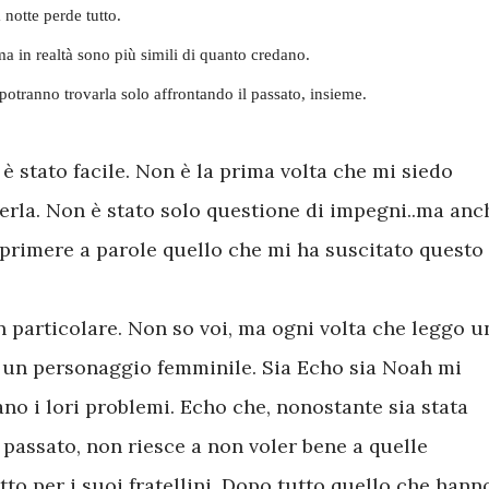
 notte perde tutto.
 in realtà sono più simili di quanto credano.
potranno trovarla solo affrontando il passato, insieme.
è stato facile. Non è la prima volta che mi siedo
verla. Non è stato solo questione di impegni..ma anc
esprimere a parole quello che mi ha suscitato questo
n particolare. Non so voi, ma ogni volta che leggo u
ad un personaggio femminile. Sia Echo sia Noah mi
no i lori problemi. Echo che, nonostante sia stata
n passato, non riesce a non voler bene a quelle
to per i suoi fratellini. Dopo tutto quello che hann