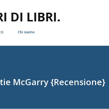
Passa ai contenuti principali
 DI LIBRI.
ti
Chi siamo
 Katie McGarry {Recensione}