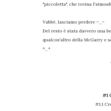
"piccoletta", che rovina l'atmos
Vabbé, lasciamo perdere =_=
Del resto è stata davvero una be
qualcos'altro della McGarry e s
*_*
#1 
#1.1 Cr