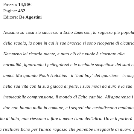
Prezzo:
14,90€
Pagine:
432
Editore:
De Agostini
Nessuno sa cosa sia successo a Echo Emerson, la ragazza più popola
della scuola, la notte in cui le sue braccia si sono ricoperte di cicatric
Nemmeno lei ricorda niente, e tutto ciò che vuole è ritornare alla
normalità, ignorando i pettegolezzi e le occhiate sospettose dei suoi e
amici. Ma quando Noah Hutchins - il "bad boy" del quartiere - irrom
nella sua vita con la sua giacca di pelle, i suoi modi da duro e la sua
inspiegabile comprensione, il mondo di Echo cambia. All'apparenza i
due non hanno nulla in comune, e i segreti che custodiscono rendono
to di tutto, non riescono a fare a meno l'uno dell'altra. Dove li porterà
a a rischiare Echo per l'unico ragazzo che potrebbe insegnarle di nuovo 