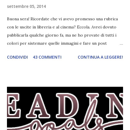
settembre 05, 2014
Buona sera! Ricordate che vi avevo promesso una rubrica
con le uscite in libreria e al cinema? Eccola. Avrei dovuto
pubblicarla qualche giorno fa, ma ne ho provate di tutti i
colori per sistemare quelle immagini e fare un post
ordinato! Ora finalmente ci sono riuscita! IN LIBRERIA Per
CONDIVIDI
43 COMMENTI
CONTINUA A LEGGERE!
leggere la trama cliccate sulla copertina. Vi ho segnalato
solo alcune delle uscite, quelle che più hanno attirato la mia
attenzione. Phobia - Wulf Dorn \\ 11 settembre. Ho
sentito parlare benissimo di questo autore per quanto
riguarda i suoi romanzi thriller. Per il momento sono
troppo fissata con questo genere ma ho letto pochi libri
thriller e vorrei davvero iniziarne qualcuno. Attraverso il
fuoco - Josephine Angeline \\ 19 settembre. Qualsiasi
libro cita anche soltanto "Salem" deve essere