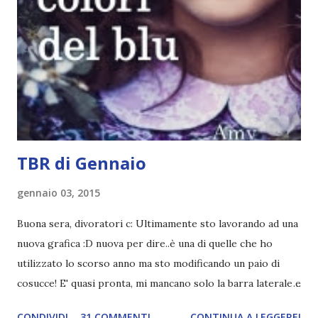
tag (scusate la ripetizione) ad un'altra blogger. Quest'ultima
aggiunge la sua canzone preferita, una descrizione (come
ho fatto io) e il nome del blog e del profilo (per sapere
anche chi è stato taggato) e dopo passa il tag ad un'altra
blogger che a sua volta deve fare il tag completo più la
canzone scelta dalla persona ch...
TBR di Gennaio
gennaio 03, 2015
Buona sera, divoratori c: Ultimamente sto lavorando ad una
nuova grafica :D nuova per dire..è una di quelle che ho
utilizzato lo scorso anno ma sto modificando un paio di
cosucce! E' quasi pronta, mi mancano solo la barra laterale e
il piè di pagina. Ho come l'impressione che mi faranno
CONDIVIDI
31 COMMENTI
CONTINUA A LEGGERE!