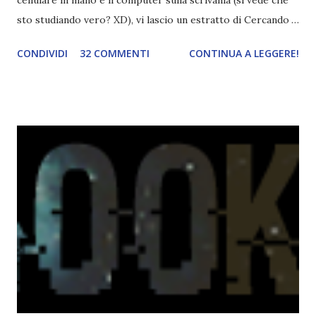
sto studiando vero? XD), vi lascio un estratto di Cercando
Alaska di John Green ! Da oggi mi impegnerò a essere più
CONDIVIDI
32 COMMENTI
CONTINUA A LEGGERE!
costante nelle rubriche. Odiavo lo sport. Odiavo lo sport,
odiavo quelli che facevano sport, odiavo quelli a cui piaceva
guardarlo, e odiavo chi non odiava quelli che lo facevano o
cui piaceva guardarlo. In terza elementare - l'ultimo anno in
cui si gioca a mini-baseball mia madre voleva che mi facessi
delle amicizie, così mi obbligò a entrare nella squadra dei
Pirati di Orlando. Mi feci degli amici eccome: una masnada di
bambini dell'asilo. Non fu un gran passo avanti, se l'obiettivo
era inserirmi fra i coetanei. Fu soprattutto perché come
statura sovrastavo tutti gli altri giocatori se quell'anno per
un pelo non entrai nella formazione ufficiale. Qu...