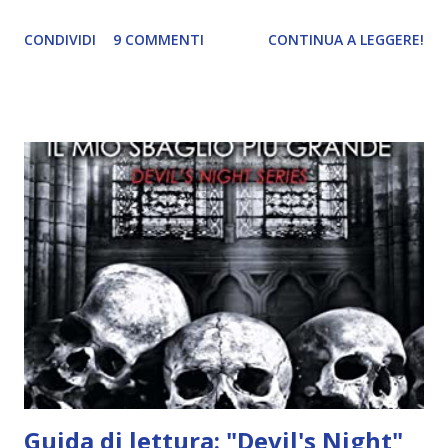
ricordi di Haniel e i due litigano. In seguito, i mezzi angeli si
CONDIVIDI
9 COMMENTI
CONTINUA A LEGGERE!
incontrano e Hesediel mostra loro come combattere i puri.
Alcuni sono increduli, altri incerti che sia una buona
idea..fatto sta' che si mettono all'opera. Ma è proprio
quando stanno iniziando ad avere dei risultati che spunta un
angelo puro, Elemiah. Ma, a differenza di cosa pensano,
l'angelo non ha intenzione di fare una strage, piuttosto è lì
per avvertili che Mikael non è più "l'angelo puro" che
credono e che potrebbe aver ucciso altri mezzi angeli, tipo
Rafael. A quelle parole, Haniel seguito da altri ibridi, si reca
nell'appartamento, senza risultati. Infine cercano nella
chiesetta. Lì trovano Rafael alle prese con gli angeli puri,
ma questa volta ...
Guida di lettura: "Devil's Night"