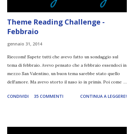
Theme Reading Challenge -
Febbraio
gennaio 31, 2014
Rieccomi! Sapete tutti che avevo fatto un sondaggio sul
tema di febbraio. Avevo pensato che a febbraio essendoci in
mezzo San Valentino, un buon tema sarebbe stato quello
dell'amore. Ma avevo storto il naso io in primis. Poi come
tema era troppo vago. Così avevo deciso di rendere le cose
CONDIVIDI
35 COMMENTI
CONTINUA A LEGGERE!
più difficili e fare decidere a voi lettori tra storie d'amore
da diabete, storie d'amore/odio, storie strappalacrime. Ma,
visto che decido sempre di testa mia, due giorni prima della
fine di gennaio, ho pensato ad un tema interessante. Potevo
farlo benissimo il prossimo mese, però visto che avrei