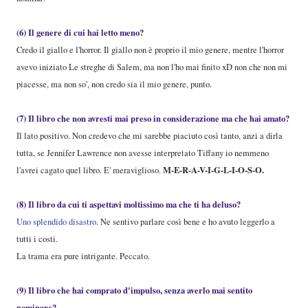
(6) Il genere di cui hai letto meno?
Credo il giallo e l'horror. Il giallo non è proprio il mio genere, mentre l'horror
avevo iniziato Le streghe di Salem, ma non l'ho mai finito xD non che non mi
piacesse, ma non so', non credo sia il mio genere, punto.
(7) Il libro che non avresti mai preso in considerazione ma che hai amato?
Il lato positivo. Non credevo che mi sarebbe piaciuto così tanto, anzi a dirla
tutta, se Jennifer Lawrence non avesse interpretato Tiffany io nemmeno
M-E-R-A-V-I-G-L-I-O-S-O.
l'avrei cagato quel libro. E' meraviglioso.
(8) Il libro da cui ti aspettavi moltissimo ma che ti ha deluso?
Uno splendido disastro.
Ne sentivo parlare così bene e ho avuto leggerlo a
tutti i costi.
La trama era pure intrigante. Peccato.
(9) Il libro che hai comprato d'impulso, senza averlo mai sentito
nominare?