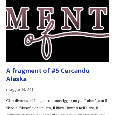
fatto decidere a uno di voi, il mese di febbraio era perfetto.
Dunque qual è questo tema, vi starete chiedendo. Il tema di
febbraio è libri ispirati alle favole! Che ve ne pare? Io avrei
un po' di titoli in wishlist ^^ Non avendo letto nessun libro
ispirato alle favole (D:), tutte voi lasciate solo un titolo e
poi a random ne sceglierò tre! Aggiornerò il post, oppure
potrete trova...
A fragment of #5 Cercando
Alaska
maggio 19, 2014
Ciao divoratori! In questo pomeriggio un po' " uhm ", con il
libro di filosofia da un lato, il libro Hunted nell'altro, il
cellulare in mano e il computer sulla scrivania (si vede che