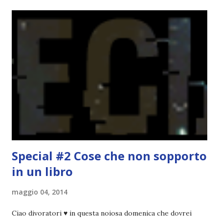
terminato una sfida, sono Dio!, ma piuttosto perché voglio
spaziare con i generi letterari e non limitarmi al fantasy.
Per farvi un esempio nel 2015 mi sembra di aver letto
troppi libri impegnativi e davvero pochi libri "leggeri", il
che non è sempre un bene. Credo che sia stata la principale
causa per il mio calo di letture. Comunque, ogni mese -
nessun giorno fisso, però - pubblicherò questo post.
Spero che la rubrica sia di vostro gradimento. GENNAIO
TBR+OBIETTIVI Questa è la mia tbr del mese...
Special #2 Cose che non sopporto
in un libro
maggio 04, 2014
Ciao divoratori ♥ in questa noiosa domenica che dovrei