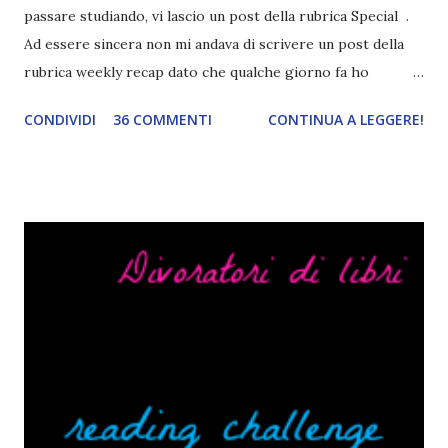
passare studiando, vi lascio un post della rubrica Special .
Ad essere sincera non mi andava di scrivere un post della
rubrica weekly recap dato che qualche giorno fa ho
pubblicato la monthly recap . Scusate, ma mi scocciava
CONDIVIDI
36 COMMENTI
CONTINUA A LEGGERE!
troppo creare un nuovo banner xD Nella puntata di oggi vi
parlerò di cosa non sopporto in un libro, più nello specifico
Cosa mi fa alzare gli occhi al cielo quando leggo un libro .
Quante volte vi è capitato di trovare sempre gli stessi modi
di dire in un libro? Ad esempio, i capelli arruffati . TUTTI I
RAGAZZI nei libri hanno i capelli arruffati. Vabbè, c'è crisi, il
pettine costa. Dovrei regalarglielo io uno. O magari del gel.
Fatto sta che nella realtà i ragazzi con i capelli così
sembrano degli scappati di casa. Ah, poi ci sono le ciocche
ribelli. Che monelli, che trasgry. Oppure tutti i personaggi
dei libri sono dei grandi lettori, fatto sta che io non ho mai
trovato una scena in ...