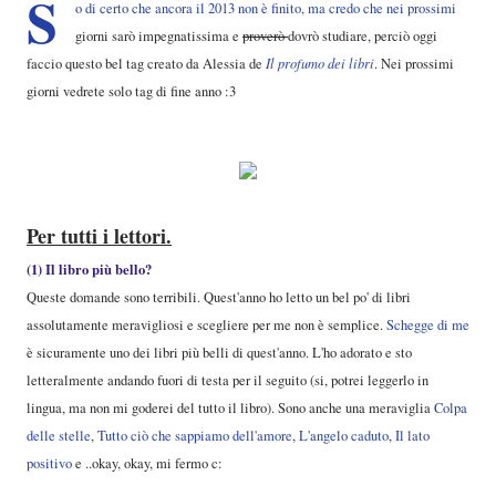
S
o di certo che ancora il 2013 non è finito, ma credo che nei prossimi
giorni sarò impegnatissima e
proverò
dovrò studiare, perciò oggi
faccio questo bel tag creato da Alessia de
Il profumo dei libri
. Nei prossimi
giorni vedrete solo tag di fine anno :3
Per tutti i lettori.
(1) Il libro più bello?
Queste domande sono terribili. Quest'anno ho letto un bel po' di libri
assolutamente meravigliosi e scegliere per me non è semplice.
Schegge di me
è sicuramente uno dei libri più belli di quest'anno. L'ho adorato e sto
letteralmente andando fuori di testa per il seguito (si, potrei leggerlo in
lingua, ma non mi goderei del tutto il libro). Sono anche una meraviglia
Colpa
delle stelle
,
Tutto ciò che sappiamo dell'amore
,
L'angelo caduto
,
Il lato
positivo
e ..okay, okay, mi fermo c: