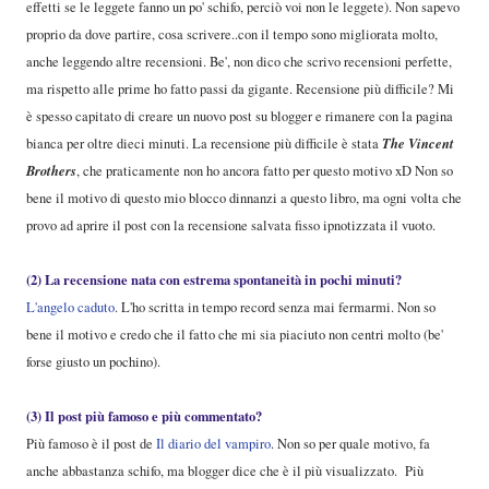
effetti se le leggete fanno un po' schifo, perciò voi non le leggete). Non sapevo
proprio da dove partire, cosa scrivere..con il tempo sono migliorata molto,
anche leggendo altre recensioni. Be', non dico che scrivo recensioni perfette,
ma rispetto alle prime ho fatto passi da gigante. Recensione più difficile? Mi
è spesso capitato di creare un nuovo post su blogger e rimanere con la pagina
The Vincent
bianca per oltre dieci minuti. La recensione più difficile è stata
Brothers
, che praticamente non ho ancora fatto per questo motivo xD Non so
bene il motivo di questo mio blocco dinnanzi a questo libro, ma ogni volta che
provo ad aprire il post con la recensione salvata fisso ipnotizzata il vuoto.
(2) La recensione nata con estrema spontaneità in pochi minuti?
L'angelo caduto
. L'ho scritta in tempo record senza mai fermarmi. Non so
bene il motivo e credo che il fatto che mi sia piaciuto non centri molto (be'
forse giusto un pochino).
(3) Il post più famoso e più commentato?
Più famoso è il post de
Il diario del vampiro
. Non so per quale motivo, fa
anche abbastanza schifo, ma blogger dice che è il più visualizzato. Più