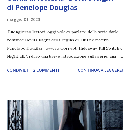
di Penelope Douglas
maggio 01, 2023
Buongiorno lettori, oggi volevo parlarvi della serie dark
romance Devil’s Night della regina di TikTok ovvero
Penelope Douglas , ovvero Corrupt, Hideaway, Kill Switch e
Nightfall. Vi darò una breve introduzione sulla serie, una
spiegazione dei personaggi principali e l’ordine di lettura ,
CONDIVIDI
2 COMMENTI
CONTINUA A LEGGERE!
e anche un breve commento sui libri singoli. I libri sono in
ordine di lettura, in modo che sappiate esattamente dove
iniziare, come continuare e soprattutto dove finire con la
storia dei Cavalieri! Titolo: Corrupt - Il mio sbaglio più
grande (Devil's Night 1#) Autrice : Penelope Douglas
Pagine: 448 Editore: Newton Compton Editori
Pubblicazione: 10 Gennaio 2023 Traduttore: Laura Lancini
Trama: “Si chiama Michael Crist. È il fratello maggiore del