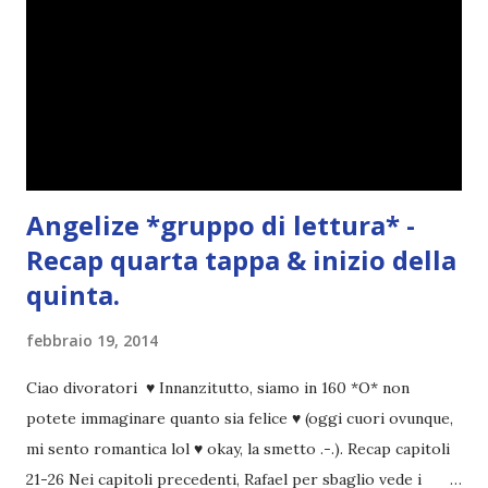
Angelize *gruppo di lettura* -
Recap quarta tappa & inizio della
quinta.
febbraio 19, 2014
Ciao divoratori ♥ Innanzitutto, siamo in 160 *O* non
potete immaginare quanto sia felice ♥ (oggi cuori ovunque,
mi sento romantica lol ♥ okay, la smetto .-.). Recap capitoli
21-26 Nei capitoli precedenti, Rafael per sbaglio vede i