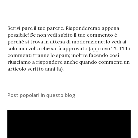
P
Scrivi pure il tuo parere. Risponderemo appena
o
possibile! Se non vedi subito il tuo commento è
s
perché si trova in attesa di moderazione; lo vedrai
t
solo una volta che sarà approvato (approvo TUTTI i
a
commenti tranne lo spam; inoltre facendo così
u
riusciamo a rispondere anche quando commenti un
n
articolo scritto anni fa).
c
o
m
Post popolari in questo blog
m
e
n
t
o