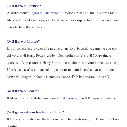
(2) Il libro più brutto?
Assolutamente
Regalami una favola
. A molte è piaciuto, ma io a circa metà
libro ho fatto fatica a leggerlo. Ho dovuto interrompere la lettura, oppure non
avrei letto nulla per mesi.
(3) Il libro più lungo?
Di solito non faccio caso alle pagine di un libro. Ricordo vagamente che uno
dei volumi di Harry Potter (credo i Doni della morte) sia di 800 pagine e
qualcosa. A proposito di Harry Potter, ancora dovrei scrivere le recensioni ç_ç
L'ho letto quest'estate, quando il pc era rotto, quindi non ho avuto il tempo di
scriverle. Magari le faccio il prossimo anno :D (è bruttissima, lo so xD).
(4) Il libro più corto?
Il libro più corto è stato
Cosa vuoi fare da grande
, con 100 pagine e qualcosa.
(5) Il genere di cui hai letto più libri?
Il fantasy senza dubbio. Ho letto anche un bel po' di young adult, ma il fantasy
domina!