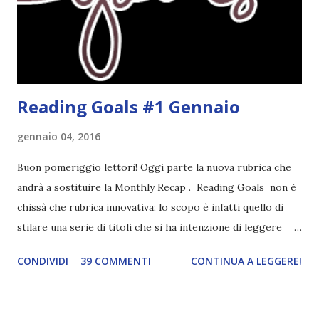
assolutamente mio. Sono affascinata dalla storia delle
streghe di Salem e se oltre alle streghe aggiungiamo
mondi paralleli e gemelle malefiche, la mia curiosità monta
alle st...
Reading Goals #1 Gennaio
gennaio 04, 2016
Buon pomeriggio lettori! Oggi parte la nuova rubrica che
andrà a sostituire la Monthly Recap . Reading Goals non è
chissà che rubrica innovativa; lo scopo è infatti quello di
stilare una serie di titoli che si ha intenzione di leggere
durante il mese e di riepilogare le letture fatte. E' anche
CONDIVIDI
39 COMMENTI
CONTINUA A LEGGERE!
una rubrica per tenere sotto controllo le reading
challenge, perché quest'anno sono veramente decisa a
portarne a termine un bel po'. Non tanto perché cavolo, ho