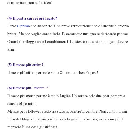
commentato non ne ho idea!
(4) Il post a cui sei più legato?
Forse
il primo
che ho scritto. Una breve introduzione che d'altronde è proprio
brutta. Ma non voglio cancellarla. E' comunque una specie di ricordo per me.
Quando lo rileggo vedo i cambiamenti. Lo stesso accadrà tra magari due/tre
anni.
(5) Il mese più attivo?
Il mese più attivo per me è stato Ottobre con ben 37 post!
(6) Il mese più "morto"?
Il mese più morto per me è stato Luglio. Ho scritto solo due post, sempre a
causa del pc rotto.
Mentre per i follower credo sia stato novembre\dicembre. Non conto i primi
mesi del blog perché ancora era poca la gente che mi seguiva e dunque il
mortorio è una cosa giustificata.