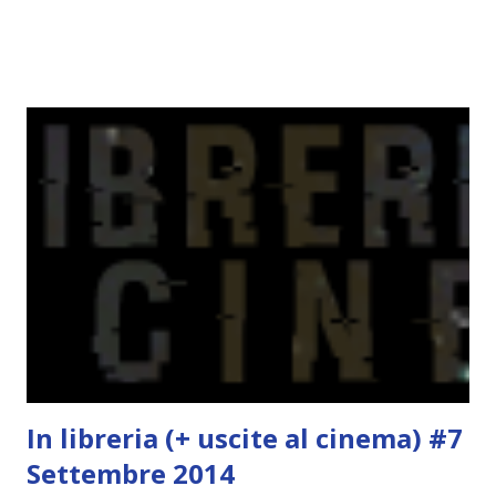
Green sono state delle letture molto piacevoli ma non
nego il fatto che le mie aspettative sono state un po'
deluse. Ho sempre letto recensioni positivissime e su GR il
rating più basso è di tipo quattro stelline o_o. Perciò
potete capire le mie aspettative! Innanzitutto, se la Gier o
la ce avesse deciso di pubblicare la trilogia in un unico libro,
probabilmente lo avrei apprezzato molto di più. Red è
molto introduttivo, nel senso che in trecento pagine non
succede un bel niente. E non ha nemmeno un finale ._.
finisce esattamente nel bel mezzo della storia (anzi, quale
"mezzo" della storia? Questa storia ha praticamente solo
l'inizio!). Stessa cosa con Blue , stessa...
In libreria (+ uscite al cinema) #7
Settembre 2014