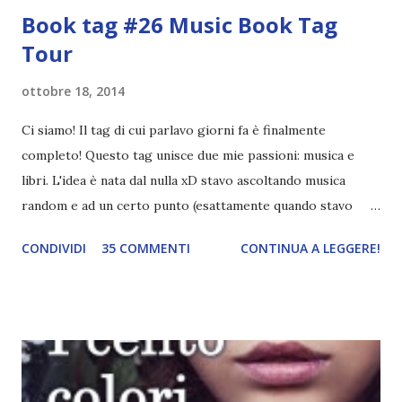
Book tag #26 Music Book Tag
Tour
ottobre 18, 2014
Ci siamo! Il tag di cui parlavo giorni fa è finalmente
completo! Questo tag unisce due mie passioni: musica e
libri. L'idea è nata dal nulla xD stavo ascoltando musica
random e ad un certo punto (esattamente quando stavo
ascoltando Let me love you) mi è venuta in mente
CONDIVIDI
35 COMMENTI
CONTINUA A LEGGERE!
quest'idea. Lo scopo del tag è di associare ad ogni canzone
un libro, un personaggio o un autore. E' diviso in tre parti:
- canzoni base, che sono quelle che ho scelto io; - canzoni
preferite, sono quelle che sceglierete voi; - canzoni bonus,
che sono quelle che decidiamo di non fare ma che qualcun
altro potrebbe decidere di fare; Alla fine del tag si passa il