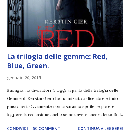
mio ragazzo ed è come quei film dell'orrore che guardi
coprendoti gli occhi. È bellissimo, forte, e assolutamente
terrificante. Non mi vede neppure. Ma io l'ho notato. L'ho
visto, l'ho sentito. Le cose che ha fatto, i misfatti ch...
La trilogia delle gemme: Red,
Blue, Green.
gennaio 20, 2015
Buongiorno divoratori :3 Oggi vi parlo della trilogia delle
Gemme di Kerstin Gier che ho iniziato a dicembre e finito
giusto ieri. Ovviamente non ci saranno spoiler e potete
leggere la recensione anche se non avete ancora letto Red.
Per le trame dei libri cliccate sulle cover :3 Red, Blue e
CONDIVIDI
50 COMMENTI
CONTINUA A LEGGERE!