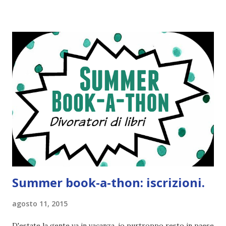
visto che decido sempre di testa mia, due giorni prima della
fine di gennaio, ho pensato ad un tema interessante. Potevo
farlo benissimo il prossimo mese, però visto che avrei
fatto decidere a uno di voi, il mese di febbraio era perfetto.
Dunque qual è questo tema, vi starete chiedendo. Il tema di
febbraio è libri ispirati alle favole! Che ve ne pare? Io avrei
un po' di titoli in wishlist ^^ Non avendo letto nessun libro
ispirato alle favole (D:), tutte voi lasciate solo un titolo e
poi a random ne sceglierò tre! Aggiornerò il post, oppure
potrete trova...
Summer book-a-thon: iscrizioni.
agosto 11, 2015
D'estate la gente va in vacanza, io purtroppo resto in paese