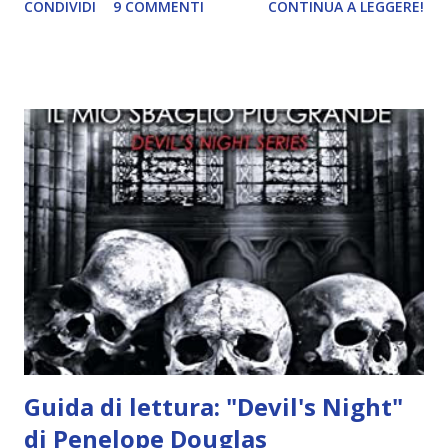
CONDIVIDI
9 COMMENTI
CONTINUA A LEGGERE!
incontrano e Hesediel mostra loro come combattere i puri.
Alcuni sono increduli, altri incerti che sia una buona
idea..fatto sta' che si mettono all'opera. Ma è proprio
quando stanno iniziando ad avere dei risultati che spunta un
angelo puro, Elemiah. Ma, a differenza di cosa pensano,
l'angelo non ha intenzione di fare una strage, piuttosto è lì
per avvertili che Mikael non è più "l'angelo puro" che
credono e che potrebbe aver ucciso altri mezzi angeli, tipo
Rafael. A quelle parole, Haniel seguito da altri ibridi, si reca
nell'appartamento, senza risultati. Infine cercano nella
chiesetta. Lì trovano Rafael alle prese con gli angeli puri,
ma questa volta ...
Guida di lettura: "Devil's Night"
di Penelope Douglas