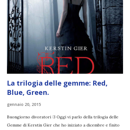
obiettivi! OBIETTIVI Iniziamo con un obiettivo facile facile:
un libro ambientato in Australia . Mare, mare, mare !
L'Oceania è circondata dal mare! Un libro nel quale il mare è
l'elemento fondamentale. Un libro sulle sirene, un libro con
protagonisti dei surfisti.. un libro importante nella storia
della letteratura australiana, neozelandese, ecc . l'Oceania
è ricca di natura! Leggete un libro con una cover molto, ...
La trilogia delle gemme: Red,
Blue, Green.
gennaio 20, 2015
Buongiorno divoratori :3 Oggi vi parlo della trilogia delle
Gemme di Kerstin Gier che ho iniziato a dicembre e finito