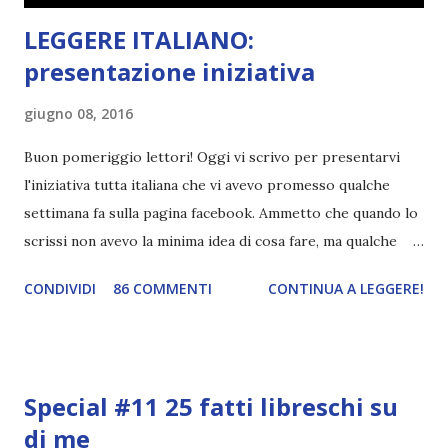
LEGGERE ITALIANO:
presentazione iniziativa
giugno 08, 2016
Buon pomeriggio lettori! Oggi vi scrivo per presentarvi
l'iniziativa tutta italiana che vi avevo promesso qualche
settimana fa sulla pagina facebook. Ammetto che quando lo
scrissi non avevo la minima idea di cosa fare, ma qualche
giorno fa ho buttato giù un'idea che mi piace parecchio. <a
CONDIVIDI
86 COMMENTI
CONTINUA A LEGGERE!
href="http://divoratoridilibri.blogspot.com/2016/06/legg
ere-italiano-blogtour-presentazione.html"><img
src="http://i68.tinypic.com/2vmt5lk.png" width="300">
</a> Ok, sorvoliamo sulla mia totale incapacità di scegliere
Special #11 25 fatti libreschi su
titoli e passiamo alla spiegazione di questa iniziativa che
di me
sarà piuttosto difficile (per me). Siccome è tipo la terza