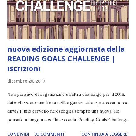
coprendoti gli occhi. È bellissimo, forte, e assolutamente
terrificante. Non mi vede neppure. Ma io l'ho notato. L'ho
visto, l'ho sentito. Le cose che ha fatto, i misfatti ch...
nuova edizione aggiornata della
READING GOALS CHALLENGE |
iscrizioni
dicembre 26, 2017
Non pensavo di organizzare un'altra challenge per il 2018,
dato che sono una frana nell'organizzazione, ma cosa posso
dirvi? Il mio cervello ne escogita sempre una nuova. Ho
pensato a lungo a cosa fare con la Reading Goals Challenge
. Io avrei continuato a prescindere con i miei obiettivi, ma
CONDIVIDI
33 COMMENTI
CONTINUA A LEGGERE!