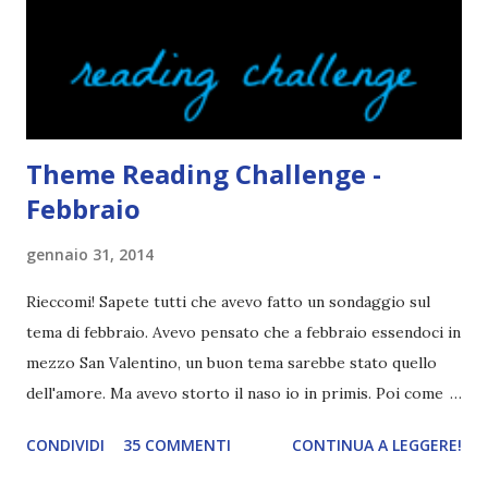
solito tengo a snobbarlo . Ci sto lavorando su questo
problema. Non leggo sempre la trama o, meglio, lo faccio
solo in parte per godermi di più il lib...
Theme Reading Challenge -
Febbraio
gennaio 31, 2014
Rieccomi! Sapete tutti che avevo fatto un sondaggio sul
tema di febbraio. Avevo pensato che a febbraio essendoci in
mezzo San Valentino, un buon tema sarebbe stato quello
dell'amore. Ma avevo storto il naso io in primis. Poi come
tema era troppo vago. Così avevo deciso di rendere le cose
CONDIVIDI
35 COMMENTI
CONTINUA A LEGGERE!
più difficili e fare decidere a voi lettori tra storie d'amore
da diabete, storie d'amore/odio, storie strappalacrime. Ma,