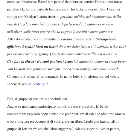
come se chiamasse Hazel non perché desiderasse sentire l'amica, ma tanto
per dire 'ok, la mia parte di buona amica l'ho fatta, ora ciao'. John Green ci
spiega che Kaitlyn è stata inserita
per dare un'idea del cambiamento della
vita di Hazel, prima della scuola e dopo la scuola. L'autore in modo o
nell'altro vuole farci capire che la ragazza fosse più o meno popolare.
Un'imperiale
Altra domanda che sicuramente ci saremo chieste tutte è
afflizione è reale? Sarà un libro?
No e no. John Green si è ispirato a due libri
per crearne un terzo (finto). Questi due non centrano nulla con il cancro.
Che fine fa Hazel? E i suoi genitori? Isaac?
L'autore si comporta come Peter
Van Houten: non fanno nessuna fine, tocca a noi immaginare cosa succede.
Ci sono tantissime altre domande. Io ne ho letto solo alcune, se voi volete
sapere di più,
cliccate qui!
Beh, il gruppo di lettura si conclude qui!
Anche se non hanno partecipato in molti, a me è piaciuto. E' bello
commentare capitolo dopo capitolo e poter parlare di ciò che abbiamo amato
o odiato senza preoccuparsi di spoilerare un libro. Credo che farò un altro
gruppo di lettura ^^ voi che libro suggerite? Adesso aspetto i vostri pareri,