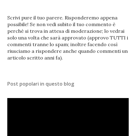
P
Scrivi pure il tuo parere. Risponderemo appena
o
possibile! Se non vedi subito il tuo commento è
s
perché si trova in attesa di moderazione; lo vedrai
t
solo una volta che sarà approvato (approvo TUTTI i
a
commenti tranne lo spam; inoltre facendo così
u
riusciamo a rispondere anche quando commenti un
n
articolo scritto anni fa).
c
o
m
Post popolari in questo blog
m
e
n
t
o