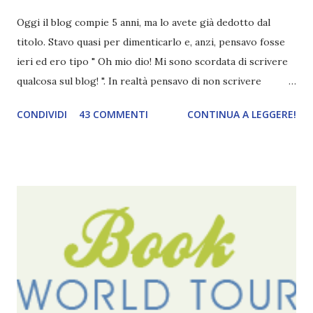
Oggi il blog compie 5 anni, ma lo avete già dedotto dal
titolo. Stavo quasi per dimenticarlo e, anzi, pensavo fosse
ieri ed ero tipo " Oh mio dio! Mi sono scordata di scrivere
qualcosa sul blog! ". In realtà pensavo di non scrivere
completamente niente perché i 'blogversary' stanno
CONDIVIDI
43 COMMENTI
CONTINUA A LEGGERE!
diventando un po' come i miei compleanni. Semplicemente
mi scoccia festeggiarli perché tanto ogni anno dico sempre
le solite cose (e in effetti gli ultimi quattro blogversary
sembrano fatti tutti con lo stampino.. NO, NON
CERCATELI, SONO IMBARAZZANTI!) . Però cavolo, sono
cinque anni e non sono pochi . Il blog è praticamente
l'unica cosa della mia vita che ho continuato con costanza
(più o meno) e non come le tremila cose che inizio per poi
lasciare a metà. Tra l'altro ripenso a circa un anno e mezzo
fa, quando non sapevo più che farmene di D ivoratori di