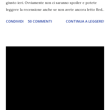
giusto ieri. Ovviamente non ci saranno spoiler e potete
leggere la recensione anche se non avete ancora letto Red.
Per le trame dei libri cliccate sulle cover :3 Red, Blue e
CONDIVIDI
50 COMMENTI
CONTINUA A LEGGERE!
Green sono state delle letture molto piacevoli ma non
nego il fatto che le mie aspettative sono state un po'
deluse. Ho sempre letto recensioni positivissime e su GR il
rating più basso è di tipo quattro stelline o_o. Perciò
potete capire le mie aspettative! Innanzitutto, se la Gier o
la ce avesse deciso di pubblicare la trilogia in un unico libro,
probabilmente lo avrei apprezzato molto di più. Red è
molto introduttivo, nel senso che in trecento pagine non
succede un bel niente. E non ha nemmeno un finale ._.
finisce esattamente nel bel mezzo della storia (anzi, quale
"mezzo" della storia? Questa storia ha praticamente solo
l'inizio!). Stessa cosa con Blue , stessa...