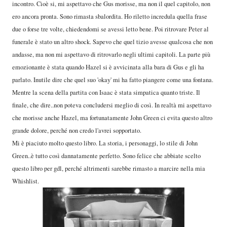
incontro. Cioè si, mi aspettavo che Gus morisse, ma non il quel capitolo, non
ero ancora pronta. Sono rimasta sbalordita. Ho riletto incredula quella frase
due o forse tre volte, chiedendomi se avessi letto bene. Poi ritrovare Peter al
funerale è stato un altro shock. Sapevo che quel tizio avesse qualcosa che non
andasse, ma non mi aspettavo di ritrovarlo negli ultimi capitoli. La parte più
emozionante è stata quando Hazel si è avvicinata alla bara di Gus e gli ha
parlato. Inutile dire che quel suo 'okay' mi ha fatto piangere come una fontana.
Mentre la scena della partita con Isaac è stata simpatica quanto triste. Il
finale, che dire..non poteva concludersi meglio di così. In realtà mi aspettavo
che morisse anche Hazel, ma fortunatamente John Green ci evita questo altro
grande dolore, perché non credo l'avrei sopportato.
Mi è piaciuto molto questo libro. La storia, i personaggi, lo stile di John
Green..è tutto così dannatamente perfetto. Sono felice che abbiate scelto
questo libro per gdl, perché altrimenti sarebbe rimasto a marcire nella mia
Whishlist.