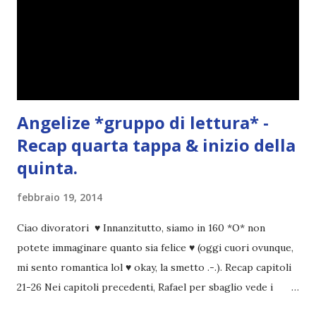
Angelize *gruppo di lettura* -
Recap quarta tappa & inizio della
quinta.
febbraio 19, 2014
Ciao divoratori ♥ Innanzitutto, siamo in 160 *O* non
potete immaginare quanto sia felice ♥ (oggi cuori ovunque,
mi sento romantica lol ♥ okay, la smetto .-.). Recap capitoli
21-26 Nei capitoli precedenti, Rafael per sbaglio vede i
ricordi di Haniel e i due litigano. In seguito, i mezzi angeli si