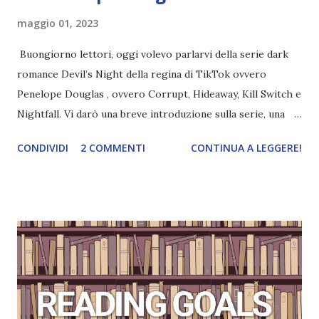
maggio 01, 2023
Buongiorno lettori, oggi volevo parlarvi della serie dark
romance Devil’s Night della regina di TikTok ovvero
Penelope Douglas , ovvero Corrupt, Hideaway, Kill Switch e
Nightfall. Vi darò una breve introduzione sulla serie, una
spiegazione dei personaggi principali e l’ordine di lettura ,
CONDIVIDI
2 COMMENTI
CONTINUA A LEGGERE!
e anche un breve commento sui libri singoli. I libri sono in
ordine di lettura, in modo che sappiate esattamente dove
iniziare, come continuare e soprattutto dove finire con la
storia dei Cavalieri! Titolo: Corrupt - Il mio sbaglio più
grande (Devil's Night 1#) Autrice : Penelope Douglas
Pagine: 448 Editore: Newton Compton Editori
Pubblicazione: 10 Gennaio 2023 Traduttore: Laura Lancini
Trama: “Si chiama Michael Crist. È il fratello maggiore del
mio ragazzo ed è come quei film dell'orrore che guardi