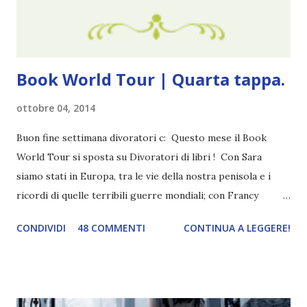
libri . Quindi pubblicare un post celebrativo era il minimo
che potessi fare. All'inizio non avevo idea che il ...
Book World Tour | Quarta tappa.
ottobre 04, 2014
Buon fine settimana divoratori c: Questo mese il Book
World Tour si sposta su Divoratori di libri ! Con Sara
siamo stati in Europa, tra le vie della nostra penisola e i
ricordi di quelle terribili guerre mondiali; con Francy
abbiamo esplorato i territori asiatici; con Mel e Mys
CONDIVIDI
48 COMMENTI
CONTINUA A LEGGERE!
abbiamo vagato nella savana. Ora preparate le valigie che si
va in OCEANIA ! Se volete rinfrescarvi la memoria, potete
trovare le regole nel post introduttivo , mentre la classifica
potete trovarla a questo link . Adesso passiamo agli