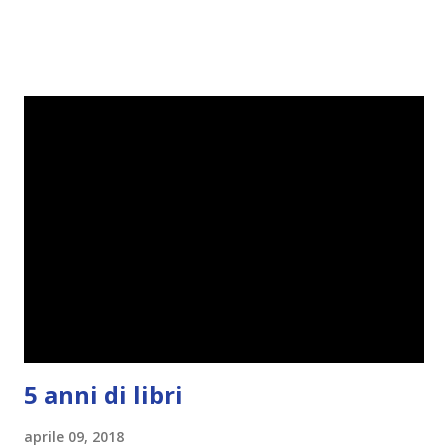
ho scoperto che anche alcuni di voi avrebbero fatto così,
perciò ho pensato " perché non riprovarci? ". Ho pensato
cosa non ha funzionato (secondo me), ho fatto qualche
modifica ed ora eccomi qui con la Reading Goals Challenge
2.0.
5 anni di libri
aprile 09, 2018