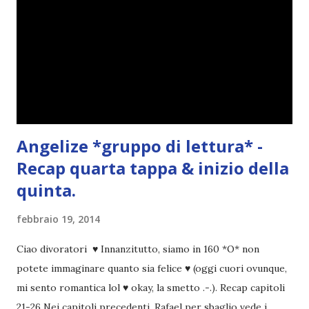
Angelize *gruppo di lettura* -
Recap quarta tappa & inizio della
quinta.
febbraio 19, 2014
Ciao divoratori ♥ Innanzitutto, siamo in 160 *O* non
potete immaginare quanto sia felice ♥ (oggi cuori ovunque,
mi sento romantica lol ♥ okay, la smetto .-.). Recap capitoli
21-26 Nei capitoli precedenti, Rafael per sbaglio vede i