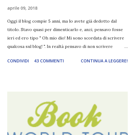
aprile 09, 2018
Oggi il blog compie 5 anni, ma lo avete già dedotto dal
titolo. Stavo quasi per dimenticarlo e, anzi, pensavo fosse
ieri ed ero tipo " Oh mio dio! Mi sono scordata di scrivere
qualcosa sul blog! ". In realtà pensavo di non scrivere
completamente niente perché i 'blogversary' stanno
CONDIVIDI
43 COMMENTI
CONTINUA A LEGGERE!
diventando un po' come i miei compleanni. Semplicemente
mi scoccia festeggiarli perché tanto ogni anno dico sempre
le solite cose (e in effetti gli ultimi quattro blogversary
sembrano fatti tutti con lo stampino.. NO, NON
CERCATELI, SONO IMBARAZZANTI!) . Però cavolo, sono
cinque anni e non sono pochi . Il blog è praticamente
l'unica cosa della mia vita che ho continuato con costanza
(più o meno) e non come le tremila cose che inizio per poi
lasciare a metà. Tra l'altro ripenso a circa un anno e mezzo