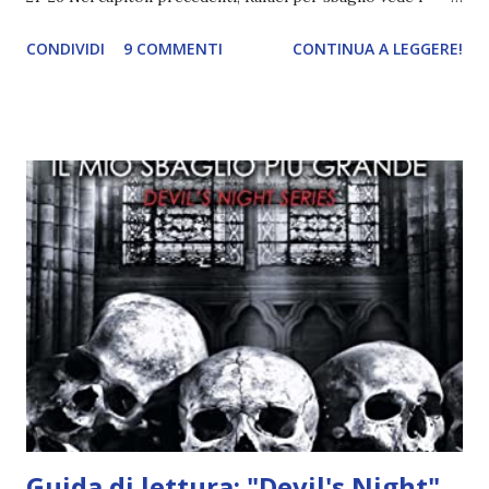
ricordi di Haniel e i due litigano. In seguito, i mezzi angeli si
CONDIVIDI
9 COMMENTI
CONTINUA A LEGGERE!
incontrano e Hesediel mostra loro come combattere i puri.
Alcuni sono increduli, altri incerti che sia una buona
idea..fatto sta' che si mettono all'opera. Ma è proprio
quando stanno iniziando ad avere dei risultati che spunta un
angelo puro, Elemiah. Ma, a differenza di cosa pensano,
l'angelo non ha intenzione di fare una strage, piuttosto è lì
per avvertili che Mikael non è più "l'angelo puro" che
credono e che potrebbe aver ucciso altri mezzi angeli, tipo
Rafael. A quelle parole, Haniel seguito da altri ibridi, si reca
nell'appartamento, senza risultati. Infine cercano nella
chiesetta. Lì trovano Rafael alle prese con gli angeli puri,
ma questa volta ...
Guida di lettura: "Devil's Night"