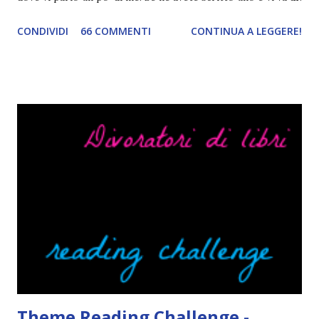
condividerlo, sentitevi liberi di lasciare il link nei commenti,
CONDIVIDI
66 COMMENTI
CONTINUA A LEGGERE!
mi piacerebbe tanto leggerlo c: 25 FATTI LIBRESCHI SU DI
ME Quando leggo un libro rilegato solitamente tolgo la
cover perché non voglio si rovini Non mi faccio problemi a
sottolineare un libro con la matita ( a volte mi capita anche
di commentare certi passaggi con le faccine ahaha), però se
per sbaglio si piega un angolo o qualcuno lo evidenziasse
piangerei e mi salirebbe il nazismo. Mi lascio convincere
con facilità dalle cover. Ecco perché la mia lista di libri in
lingua da leggere è così lunga. Ah, e se la cover fa cagare di
solito tengo a snobbarlo . Ci sto lavorando su questo
problema. Non leggo sempre la trama o, meglio, lo faccio
solo in parte per godermi di più il lib...
Theme Reading Challenge -