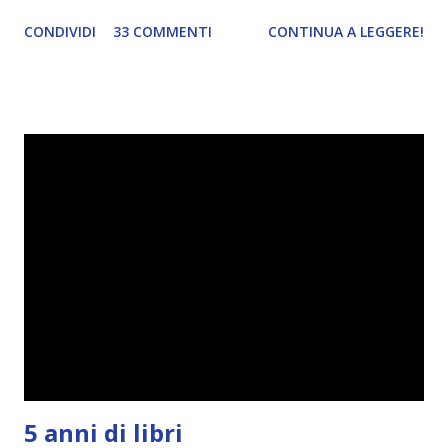
. Io avrei continuato a prescindere con i miei obiettivi, ma
CONDIVIDI
33 COMMENTI
CONTINUA A LEGGERE!
ho scoperto che anche alcuni di voi avrebbero fatto così,
perciò ho pensato " perché non riprovarci? ". Ho pensato
cosa non ha funzionato (secondo me), ho fatto qualche
modifica ed ora eccomi qui con la Reading Goals Challenge
2.0.
5 anni di libri