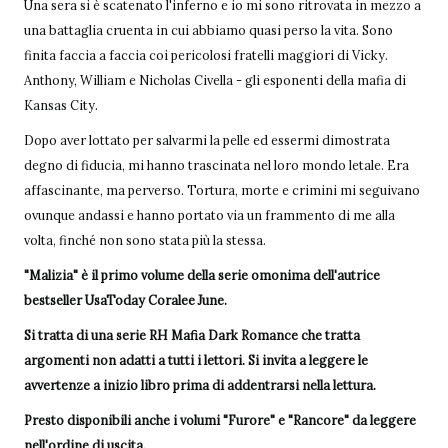
Una sera si è scatenato l'inferno e io mi sono ritrovata in mezzo a
una battaglia cruenta in cui abbiamo quasi perso la vita. Sono
finita faccia a faccia coi pericolosi fratelli maggiori di Vicky.
Anthony, William e Nicholas Civella - gli esponenti della mafia di
Kansas City.
Dopo aver lottato per salvarmi la pelle ed essermi dimostrata
degno di fiducia, mi hanno trascinata nel loro mondo letale. Era
affascinante, ma perverso. Tortura, morte e crimini mi seguivano
ovunque andassi e hanno portato via un frammento di me alla
volta, finché non sono stata più la stessa.
"Malizia" è il primo volume della serie omonima dell'autrice
bestseller UsaToday Coralee June.
Si tratta di una serie RH Mafia Dark Romance che tratta
argomenti non adatti a tutti i lettori. Si invita a leggere le
avvertenze a inizio libro prima di addentrarsi nella lettura.
Presto disponibili anche i volumi "Furore" e "Rancore" da leggere
nell'ordine di uscita.