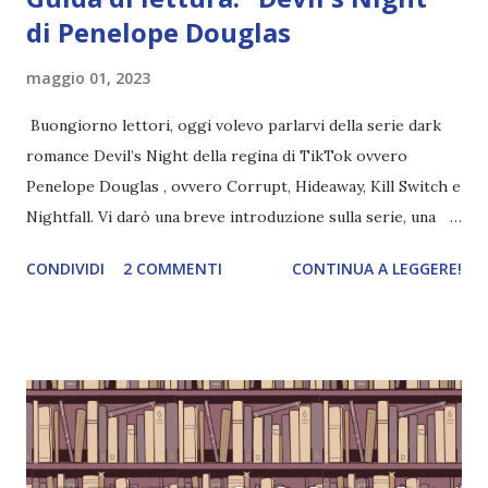
di Penelope Douglas
maggio 01, 2023
Buongiorno lettori, oggi volevo parlarvi della serie dark
romance Devil’s Night della regina di TikTok ovvero
Penelope Douglas , ovvero Corrupt, Hideaway, Kill Switch e
Nightfall. Vi darò una breve introduzione sulla serie, una
spiegazione dei personaggi principali e l’ordine di lettura ,
CONDIVIDI
2 COMMENTI
CONTINUA A LEGGERE!
e anche un breve commento sui libri singoli. I libri sono in
ordine di lettura, in modo che sappiate esattamente dove
iniziare, come continuare e soprattutto dove finire con la
storia dei Cavalieri! Titolo: Corrupt - Il mio sbaglio più
grande (Devil's Night 1#) Autrice : Penelope Douglas
Pagine: 448 Editore: Newton Compton Editori
Pubblicazione: 10 Gennaio 2023 Traduttore: Laura Lancini