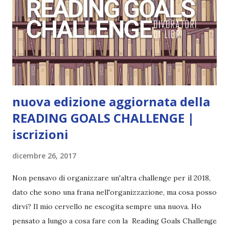
Trama: “Si chiama Michael Crist. È il fratello maggiore del
mio ragazzo ed è come quei film dell'orrore che guardi
coprendoti gli occhi. È bellissimo, forte, e assolutamente
terrificante. Non mi vede neppure. Ma io l'ho notato. L'ho
visto, l'ho sentito. Le cose che ha fatto, i misfatti ch...
nuova edizione aggiornata della
READING GOALS CHALLENGE |
iscrizioni
dicembre 26, 2017
Non pensavo di organizzare un'altra challenge per il 2018,
dato che sono una frana nell'organizzazione, ma cosa posso
dirvi? Il mio cervello ne escogita sempre una nuova. Ho
pensato a lungo a cosa fare con la Reading Goals Challenge