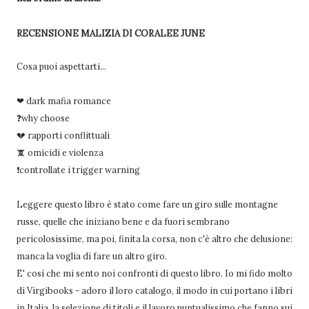
RECENSIONE MALIZIA DI CORALEE JUNE
Cosa puoi aspettarti...
❤ dark mafia romance
❓why choose
💔 rapporti conflittuali
🕱 omicidi e violenza
❗controllate i trigger warning
Leggere questo libro è stato come fare un giro sulle montagne
russe, quelle che iniziano bene e da fuori sembrano
pericolosissime, ma poi, finita la corsa, non c'è altro che delusione:
manca la voglia di fare un altro giro.
E' così che mi sento noi confronti di questo libro. Io mi fido molto
di Virgibooks - adoro il loro catalogo, il modo in cui portano i libri
in Italia, la selezione di titoli e il lavoro puntualissimo che fanno sui