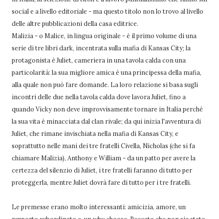
social e a livello editoriale - ma questo titolo non lo trovo al livello
delle altre pubblicazioni della casa editrice.
Malizia - o Malice, in lingua originale - è il primo volume di una
serie di tre libri dark, incentrata sulla mafia di Kansas City; la
protagonista è Juliet, cameriera in una tavola calda con una
particolarità: la sua migliore amica è una principessa della mafia,
alla quale non può fare domande. La loro relazione si basa sugli
incontri delle due nella tavola calda dove lavora Juliet, fino a
quando Vicky non deve improvvisamente tornare in Italia perché
la sua vita è minacciata dal clan rivale; da qui inizia l'avventura di
Juliet, che rimane invischiata nella mafia di Kansas City, e
soprattutto nelle mani dei tre fratelli Civella, Nicholas (che si fa
chiamare Malizia), Anthony e William - da un patto per avere la
certezza del silenzio di Juliet, i tre fratelli faranno di tutto per
proteggerla, mentre Juliet dovrà fare di tutto per i tre fratelli.
Le premesse erano molto interessanti: amicizia, amore, un