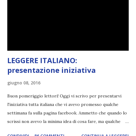
febbraio è libri ispirati alle favole! Che ve ne pare? Io avrei
un po' di titoli in wishlist ^^ Non avendo letto nessun libro
ispirato alle favole (D:), tutte voi lasciate solo un titolo e
poi a random ne sceglierò tre! Aggiornerò il post, oppure
potrete trova...
LEGGERE ITALIANO:
presentazione iniziativa
giugno 08, 2016
Buon pomeriggio lettori! Oggi vi scrivo per presentarvi
l'iniziativa tutta italiana che vi avevo promesso qualche
settimana fa sulla pagina facebook. Ammetto che quando lo
scrissi non avevo la minima idea di cosa fare, ma qualche
giorno fa ho buttato giù un'idea che mi piace parecchio. <a
CONDIVIDI
86 COMMENTI
CONTINUA A LEGGERE!