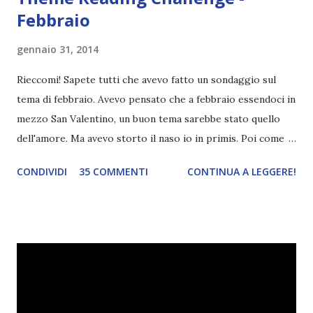
Febbraio
gennaio 31, 2014
Rieccomi! Sapete tutti che avevo fatto un sondaggio sul
tema di febbraio. Avevo pensato che a febbraio essendoci in
mezzo San Valentino, un buon tema sarebbe stato quello
dell'amore. Ma avevo storto il naso io in primis. Poi come
tema era troppo vago. Così avevo deciso di rendere le cose
CONDIVIDI
35 COMMENTI
CONTINUA A LEGGERE!
più difficili e fare decidere a voi lettori tra storie d'amore
da diabete, storie d'amore/odio, storie strappalacrime. Ma,
visto che decido sempre di testa mia, due giorni prima della
fine di gennaio, ho pensato ad un tema interessante. Potevo
farlo benissimo il prossimo mese, però visto che avrei
fatto decidere a uno di voi, il mese di febbraio era perfetto.
Dunque qual è questo tema, vi starete chiedendo. Il tema di