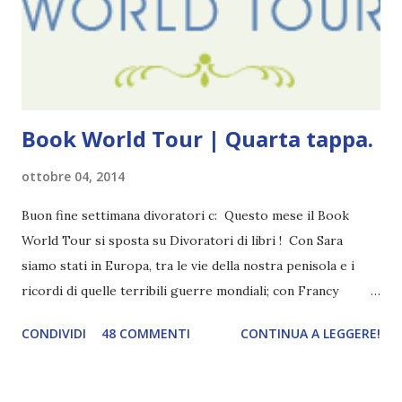
fa, quando non sapevo più che farmene di D ivoratori di
libri . Quindi pubblicare un post celebrativo era il minimo
che potessi fare. All'inizio non avevo idea che il ...
Book World Tour | Quarta tappa.
ottobre 04, 2014
Buon fine settimana divoratori c: Questo mese il Book
World Tour si sposta su Divoratori di libri ! Con Sara
siamo stati in Europa, tra le vie della nostra penisola e i
ricordi di quelle terribili guerre mondiali; con Francy
abbiamo esplorato i territori asiatici; con Mel e Mys
CONDIVIDI
48 COMMENTI
CONTINUA A LEGGERE!
abbiamo vagato nella savana. Ora preparate le valigie che si
va in OCEANIA ! Se volete rinfrescarvi la memoria, potete
trovare le regole nel post introduttivo , mentre la classifica