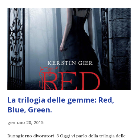
potete trovarla a questo link . Adesso passiamo agli
obiettivi! OBIETTIVI Iniziamo con un obiettivo facile facile:
un libro ambientato in Australia . Mare, mare, mare !
L'Oceania è circondata dal mare! Un libro nel quale il mare è
l'elemento fondamentale. Un libro sulle sirene, un libro con
protagonisti dei surfisti.. un libro importante nella storia
della letteratura australiana, neozelandese, ecc . l'Oceania
è ricca di natura! Leggete un libro con una cover molto, ...
La trilogia delle gemme: Red,
Blue, Green.
gennaio 20, 2015
Buongiorno divoratori :3 Oggi vi parlo della trilogia delle