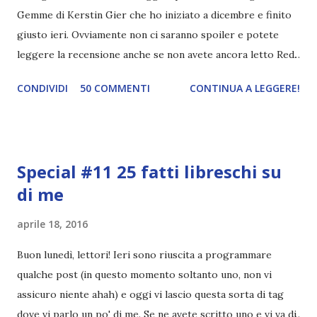
Gemme di Kerstin Gier che ho iniziato a dicembre e finito
giusto ieri. Ovviamente non ci saranno spoiler e potete
leggere la recensione anche se non avete ancora letto Red.
Per le trame dei libri cliccate sulle cover :3 Red, Blue e
CONDIVIDI
50 COMMENTI
CONTINUA A LEGGERE!
Green sono state delle letture molto piacevoli ma non
nego il fatto che le mie aspettative sono state un po'
deluse. Ho sempre letto recensioni positivissime e su GR il
rating più basso è di tipo quattro stelline o_o. Perciò
Special #11 25 fatti libreschi su
potete capire le mie aspettative! Innanzitutto, se la Gier o
di me
la ce avesse deciso di pubblicare la trilogia in un unico libro,
probabilmente lo avrei apprezzato molto di più. Red è
aprile 18, 2016
molto introduttivo, nel senso che in trecento pagine non
succede un bel niente. E non ha nemmeno un finale ._.
Buon lunedì, lettori! Ieri sono riuscita a programmare
finisce esattamente nel bel mezzo della storia (anzi, quale
qualche post (in questo momento soltanto uno, non vi
"mezzo" della storia? Questa storia ha praticamente solo
assicuro niente ahah) e oggi vi lascio questa sorta di tag
l'inizio!). Stessa cosa con Blue , stessa...
dove vi parlo un po' di me. Se ne avete scritto uno e vi va di