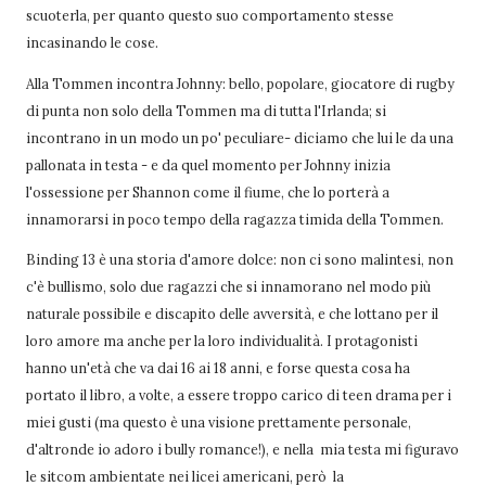
scuoterla, per quanto questo suo comportamento stesse
incasinando le cose.
Alla Tommen incontra Johnny: bello, popolare, giocatore di rugby
di punta non solo della Tommen ma di tutta l'Irlanda; si
incontrano in un modo un po' peculiare- diciamo che lui le da una
pallonata in testa - e da quel momento per Johnny inizia
l'ossessione per Shannon come il fiume, che lo porterà a
innamorarsi in poco tempo della ragazza timida della Tommen.
Binding 13 è una storia d'amore dolce: non ci sono malintesi, non
c'è bullismo, solo due ragazzi che si innamorano nel modo più
naturale possibile e discapito delle avversità, e che lottano per il
loro amore ma anche per la loro individualità. I protagonisti
hanno un'età che va dai 16 ai 18 anni, e forse questa cosa ha
portato il libro, a volte, a essere troppo carico di teen drama per i
miei gusti (ma questo è una visione prettamente personale,
d'altronde io adoro i bully romance!), e nella mia testa mi figuravo
le sitcom ambientate nei licei americani, però la