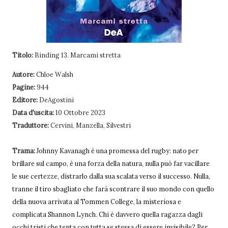
Titolo:
Binding 13. Marcami stretta
Autore:
Chloe Walsh
Pagine:
944
Editore:
DeAgostini
Data d'uscita:
10 Ottobre 2023
Traduttore:
Cervini, Manzella, Silvestri
Trama:
Johnny Kavanagh è una promessa del rugby: nato per
brillare sul campo, è una forza della natura, nulla può far vacillare
le sue certezze, distrarlo dalla sua scalata verso il successo. Nulla,
tranne il tiro sbagliato che farà scontrare il suo mondo con quello
della nuova arrivata al Tommen College, la misteriosa e
complicata Shannon Lynch. Chi è davvero quella ragazza dagli
occhi tristi che tenta con tutta se stessa di essere invisibile? Per