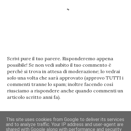
P
Scrivi pure il tuo parere. Risponderemo appena
o
possibile! Se non vedi subito il tuo commento è
s
perché si trova in attesa di moderazione; lo vedrai
t
solo una volta che sarà approvato (approvo TUTTI i
a
commenti tranne lo spam; inoltre facendo così
u
riusciamo a rispondere anche quando commenti un
n
articolo scritto anni fa).
c
o
m
This site uses cookies from Google to deliver its services
m
and to analyze traffic. Your IP address and user-agent are
Powered by Blogger
e
shared with Google along with performance and security