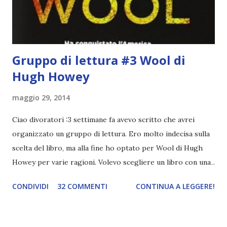
un pelo non entrai nella formazione ufficiale. Qu...
Gruppo di lettura #3 Wool di
Hugh Howey
maggio 29, 2014
Ciao divoratori :3 settimane fa avevo scritto che avrei
organizzato un gruppo di lettura. Ero molto indecisa sulla
scelta del libro, ma alla fine ho optato per Wool di Hugh
Howey per varie ragioni. Volevo scegliere un libro con una
narrazione lenta sia per non finire i capitoli in pochi giorni
CONDIVIDI
32 COMMENTI
CONTINUA A LEGGERE!
e poi dover aspettare con ansia il recap e sia perché
almeno ci godiamo la lettura. Del resto è anche uscito (o
uscirà in questi giorni, non ricordo bene) il terzo volume.