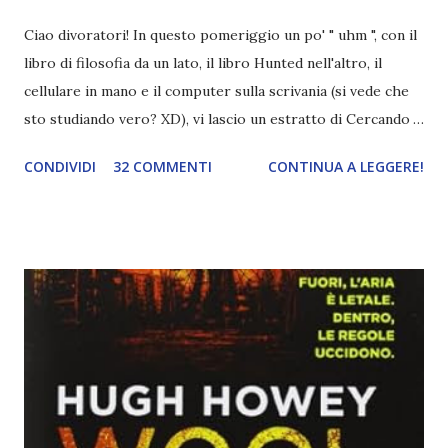
Ciao divoratori! In questo pomeriggio un po' " uhm ", con il
libro di filosofia da un lato, il libro Hunted nell'altro, il
cellulare in mano e il computer sulla scrivania (si vede che
sto studiando vero? XD), vi lascio un estratto di Cercando
Alaska di John Green ! Da oggi mi impegnerò a essere più
CONDIVIDI
32 COMMENTI
CONTINUA A LEGGERE!
costante nelle rubriche. Odiavo lo sport. Odiavo lo sport,
odiavo quelli che facevano sport, odiavo quelli a cui piaceva
guardarlo, e odiavo chi non odiava quelli che lo facevano o
cui piaceva guardarlo. In terza elementare - l'ultimo anno in
cui si gioca a mini-baseball mia madre voleva che mi facessi
delle amicizie, così mi obbligò a entrare nella squadra dei
Pirati di Orlando. Mi feci degli amici eccome: una masnada di
bambini dell'asilo. Non fu un gran passo avanti, se l'obiettivo
era inserirmi fra i coetanei. Fu soprattutto perché come
statura sovrastavo tutti gli altri giocatori se quell'anno per