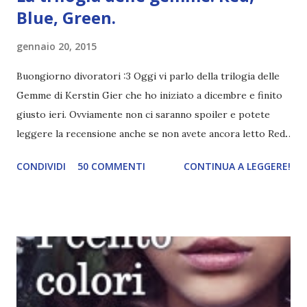
Blue, Green.
gennaio 20, 2015
Buongiorno divoratori :3 Oggi vi parlo della trilogia delle
Gemme di Kerstin Gier che ho iniziato a dicembre e finito
giusto ieri. Ovviamente non ci saranno spoiler e potete
leggere la recensione anche se non avete ancora letto Red.
Per le trame dei libri cliccate sulle cover :3 Red, Blue e
CONDIVIDI
50 COMMENTI
CONTINUA A LEGGERE!
Green sono state delle letture molto piacevoli ma non
nego il fatto che le mie aspettative sono state un po'
deluse. Ho sempre letto recensioni positivissime e su GR il
rating più basso è di tipo quattro stelline o_o. Perciò
potete capire le mie aspettative! Innanzitutto, se la Gier o
la ce avesse deciso di pubblicare la trilogia in un unico libro,
probabilmente lo avrei apprezzato molto di più. Red è
molto introduttivo, nel senso che in trecento pagine non