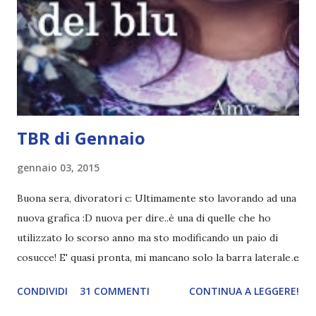
succede un bel niente. E non ha nemmeno un finale ._.
finisce esattamente nel bel mezzo della storia (anzi, quale
"mezzo" della storia? Questa storia ha praticamente solo
l'inizio!). Stessa cosa con Blue , stessa...
TBR di Gennaio
gennaio 03, 2015
Buona sera, divoratori c: Ultimamente sto lavorando ad una
nuova grafica :D nuova per dire..è una di quelle che ho
utilizzato lo scorso anno ma sto modificando un paio di
cosucce! E' quasi pronta, mi mancano solo la barra laterale e
il piè di pagina. Ho come l'impressione che mi faranno
CONDIVIDI
31 COMMENTI
CONTINUA A LEGGERE!
impazzire e.e Un po' mi dispiacerà abbandonare quest