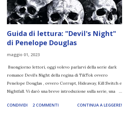
chiesetta. Lì trovano Rafael alle prese con gli angeli puri,
ma questa volta ...
Guida di lettura: "Devil's Night"
di Penelope Douglas
maggio 01, 2023
Buongiorno lettori, oggi volevo parlarvi della serie dark
romance Devil’s Night della regina di TikTok ovvero
Penelope Douglas , ovvero Corrupt, Hideaway, Kill Switch e
Nightfall. Vi darò una breve introduzione sulla serie, una
spiegazione dei personaggi principali e l’ordine di lettura ,
CONDIVIDI
2 COMMENTI
CONTINUA A LEGGERE!
e anche un breve commento sui libri singoli. I libri sono in
ordine di lettura, in modo che sappiate esattamente dove
iniziare, come continuare e soprattutto dove finire con la