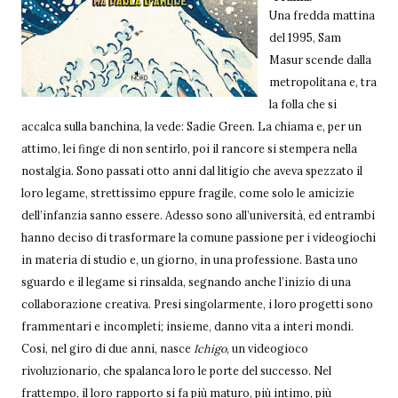
Una fredda mattina
del 1995, Sam
Masur scende dalla
metropolitana e, tra
la folla che si
accalca sulla banchina, la vede: Sadie Green. La chiama e, per un
attimo, lei finge di non sentirlo, poi il rancore si stempera nella
nostalgia. Sono passati otto anni dal litigio che aveva spezzato il
loro legame, strettissimo eppure fragile, come solo le amicizie
dell’infanzia sanno essere. Adesso sono all’università, ed entrambi
hanno deciso di trasformare la comune passione per i videogiochi
in materia di studio e, un giorno, in una professione. Basta uno
sguardo e il legame si rinsalda, segnando anche l’inizio di una
collaborazione creativa. Presi singolarmente, i loro progetti sono
frammentari e incompleti; insieme, danno vita a interi mondi.
Così, nel giro di due anni, nasce
Ichigo
, un videogioco
rivoluzionario, che spalanca loro le porte del successo. Nel
frattempo, il loro rapporto si fa più maturo, più intimo, più