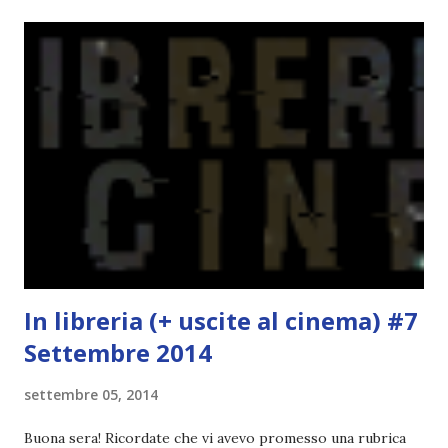
Quale miglior occasione per iniziare questa trilogia? Il
gruppo di lettura inizierà tra qualche settimana,
esattamente dopo la fine della scuola. Avete quindi un bel
po' di tempo per pensarci e iscrivervi. Titolo: Wool (Silo
#1) Autore: Hugh Howey Anno: Ottobre 2013 Editore:
Fabbri Cosa faresti se il mondo fuori fosse letale e l’aria
che respiri potesse uccidere? Se vivessi in un luogo dove
ogni nascita richiede una morte e le tue scelte possono
salvare vite o distruggerle? Questo è il mondo di Wool. In
u...
In libreria (+ uscite al cinema) #7
Settembre 2014
settembre 05, 2014
Buona sera! Ricordate che vi avevo promesso una rubrica