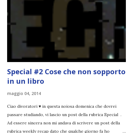
troppi libri impegnativi e davvero pochi libri "leggeri", il
che non è sempre un bene. Credo che sia stata la principale
causa per il mio calo di letture. Comunque, ogni mese -
nessun giorno fisso, però - pubblicherò questo post.
Spero che la rubrica sia di vostro gradimento. GENNAIO
TBR+OBIETTIVI Questa è la mia tbr del mese...
Special #2 Cose che non sopporto
in un libro
maggio 04, 2014
Ciao divoratori ♥ in questa noiosa domenica che dovrei
passare studiando, vi lascio un post della rubrica Special .
Ad essere sincera non mi andava di scrivere un post della
rubrica weekly recap dato che qualche giorno fa ho