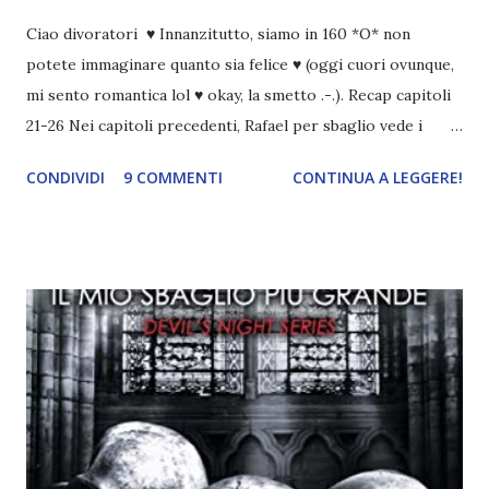
Ciao divoratori ♥ Innanzitutto, siamo in 160 *O* non
potete immaginare quanto sia felice ♥ (oggi cuori ovunque,
mi sento romantica lol ♥ okay, la smetto .-.). Recap capitoli
21-26 Nei capitoli precedenti, Rafael per sbaglio vede i
ricordi di Haniel e i due litigano. In seguito, i mezzi angeli si
CONDIVIDI
9 COMMENTI
CONTINUA A LEGGERE!
incontrano e Hesediel mostra loro come combattere i puri.
Alcuni sono increduli, altri incerti che sia una buona
idea..fatto sta' che si mettono all'opera. Ma è proprio
quando stanno iniziando ad avere dei risultati che spunta un
angelo puro, Elemiah. Ma, a differenza di cosa pensano,
l'angelo non ha intenzione di fare una strage, piuttosto è lì
per avvertili che Mikael non è più "l'angelo puro" che
credono e che potrebbe aver ucciso altri mezzi angeli, tipo
Rafael. A quelle parole, Haniel seguito da altri ibridi, si reca
nell'appartamento, senza risultati. Infine cercano nella