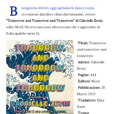
B
uongiorno lettori, oggi apriamo le danze con la
recensione dun libro chiacchieratissimo, ovvero
"Tomorrow and Tomorrow and Tomorrow" di Gabrielle Zevin,
edito Nord. Un vero successo oltreoceano che è approdato in
Italia qualche mese fa.
Titolo:
Tomorrow
and tomorrow and
tomorrow
Autrice:
Gabrielle
Zevin
Pagine:
444
Editore:
Nord
Pubblicazione:
28
Marzo 2023
Traduttore:
Elisa
Banfi
Trama: