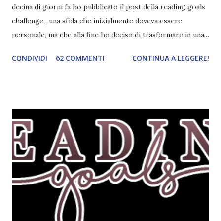
decina di giorni fa ho pubblicato il post della reading goals
challenge , una sfida che inizialmente doveva essere
personale, ma che alla fine ho deciso di trasformare in una
challenge vera e propria, dato che ci sono state un paio di
CONDIVIDI
62 COMMENTI
CONTINUA A LEGGERE!
persone interessate. E quindi eccomi qui con il post delle
iscrizioni e con il regolamento! La Reading Goals Challenge
La challenge è molto semplice. Bisogna creare una lista di
obiettivi da portare a termine durante il 2017. E' una
challenge un po' particolare perché ogni libro letto può
ricoprire più di un obiettivo. Riportandovi l'esempio che ho
fatto nell'altro post, se leggo un libro horror sulle sirene
scritto dal mio autore preferito, tecnicamente ho già
completato tre degli obiettivi della mia lista . Non importa
leggere 345.453.312 libri, ma maturare come lettore,
uscendo fuori dalla propria comfort zone. Come
partecipare Per partecipare non dovete fare altro che