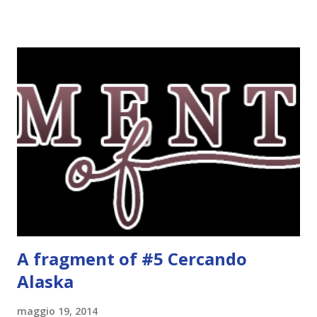
grafica perché mi piace tantissimo :\ magari la utilizzerò di
nuovo un'altra volta! Letture di Dicembre Lo scorso mese
avevo inserito sedici titoli. Già sapevo che non li avrei letti
tutti ma ogni volta preferisco esagerare per avere più
scelta! Dalla tbr ho letto soltanto cinque titoli: I cento
colori del blu, Amy Harmon ★ ★ ★ ★ Sapete il mio
rapporto con gli ya. Questo stranamente mi è piaciuto
molto. Mi è piaciuta la protagonista, la sua crescita, il suo
rapporto con il professor Wilson che cresce piano piano.
Alla fine mi stavo pure commuovendo! Unravel me ,
Tahereh Mafi ★ ★ ★ ★ ★ Ho già scritto una recensi...
A fragment of #5 Cercando
Alaska
maggio 19, 2014