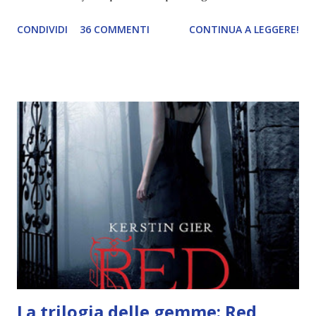
pubblicato la monthly recap . Scusate, ma mi scocciava
CONDIVIDI
36 COMMENTI
CONTINUA A LEGGERE!
troppo creare un nuovo banner xD Nella puntata di oggi vi
parlerò di cosa non sopporto in un libro, più nello specifico
Cosa mi fa alzare gli occhi al cielo quando leggo un libro .
Quante volte vi è capitato di trovare sempre gli stessi modi
di dire in un libro? Ad esempio, i capelli arruffati . TUTTI I
RAGAZZI nei libri hanno i capelli arruffati. Vabbè, c'è crisi, il
pettine costa. Dovrei regalarglielo io uno. O magari del gel.
Fatto sta che nella realtà i ragazzi con i capelli così
sembrano degli scappati di casa. Ah, poi ci sono le ciocche
ribelli. Che monelli, che trasgry. Oppure tutti i personaggi
dei libri sono dei grandi lettori, fatto sta che io non ho mai
trovato una scena in ...
La trilogia delle gemme: Red,