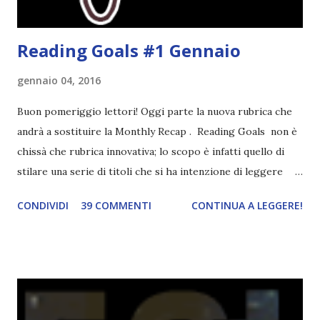
crea...
Reading Goals #1 Gennaio
gennaio 04, 2016
Buon pomeriggio lettori! Oggi parte la nuova rubrica che
andrà a sostituire la Monthly Recap . Reading Goals non è
chissà che rubrica innovativa; lo scopo è infatti quello di
stilare una serie di titoli che si ha intenzione di leggere
durante il mese e di riepilogare le letture fatte. E' anche
CONDIVIDI
39 COMMENTI
CONTINUA A LEGGERE!
una rubrica per tenere sotto controllo le reading
challenge, perché quest'anno sono veramente decisa a
portarne a termine un bel po'. Non tanto perché cavolo, ho
terminato una sfida, sono Dio!, ma piuttosto perché voglio
spaziare con i generi letterari e non limitarmi al fantasy.
Per farvi un esempio nel 2015 mi sembra di aver letto