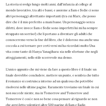
La storia si svolge lungo molti anni, dall'infanzia al college al
mondo lavorativo, tra alti e bassi, e assieme a Sam e Sedie ci sono
altri personaggi altrettanto importanti (tra cui Marx, che posso
dire che è il mio preferito a mani basse. Un personaggio senza
difetti, dove invece Sam e Sedie sono imperfetti lui mi ha sempre
strappato un sorriso!) che li portano a diventare gli adulti che
conosceremo verso la fine del libro, che è doloroso ma anche una
coccola a cui tornare: per certi versi mi ha ricordati molto Una
vita come tante di Hanya Yanagihara: sia nelle sfortune che negli
atteggiamenti, nello stile scorrevole ma denso.
L'unico appunto che mi viene da fare a questo libro è il finale: un
finale dovrebbe concludere, mettere un punto, e sembra che tutto
il romanzo si costruisca intorno ad un qualcosa che potrebbe
risolversi nelle ultime pagine. Raramente troviamo un finale in cui
non succede niente, ma in Tomorrow and Tomorrow and
Tomorrow è così e non so bene cosa pensare al riguardo se non
che avrei letto volentieri altre 500 pagine di Sam e Sadie.