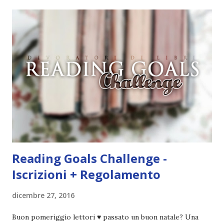
storia dei Cavalieri! Titolo: Corrupt - Il mio sbaglio più
grande (Devil's Night 1#) Autrice : Penelope Douglas
Pagine: 448 Editore: Newton Compton Editori
Pubblicazione: 10 Gennaio 2023 Traduttore: Laura Lancini
Trama: “Si chiama Michael Crist. È il fratello maggiore del
mio ragazzo ed è come quei film dell'orrore che guardi
coprendoti gli occhi. È bellissimo, forte, e assolutamente
terrificante. Non mi vede neppure. Ma io l'ho notato. L'ho
visto, l'ho sentito. Le cose che ha fatto, i misfatti ch...
Reading Goals Challenge -
Iscrizioni + Regolamento
dicembre 27, 2016
Buon pomeriggio lettori ♥ passato un buon natale? Una