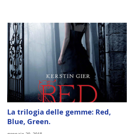
mi scoccia festeggiarli perché tanto ogni anno dico sempre
le solite cose (e in effetti gli ultimi quattro blogversary
sembrano fatti tutti con lo stampino.. NO, NON
CERCATELI, SONO IMBARAZZANTI!) . Però cavolo, sono
cinque anni e non sono pochi . Il blog è praticamente
l'unica cosa della mia vita che ho continuato con costanza
(più o meno) e non come le tremila cose che inizio per poi
lasciare a metà. Tra l'altro ripenso a circa un anno e mezzo
fa, quando non sapevo più che farmene di D ivoratori di
libri . Quindi pubblicare un post celebrativo era il minimo
che potessi fare. All'inizio non avevo idea che il ...
La trilogia delle gemme: Red,
Blue, Green.
gennaio 20, 2015