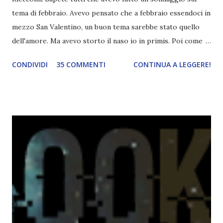
tema di febbraio. Avevo pensato che a febbraio essendoci in
mezzo San Valentino, un buon tema sarebbe stato quello
dell'amore. Ma avevo storto il naso io in primis. Poi come
tema era troppo vago. Così avevo deciso di rendere le cose
CONDIVIDI
35 COMMENTI
CONTINUA A LEGGERE!
più difficili e fare decidere a voi lettori tra storie d'amore
da diabete, storie d'amore/odio, storie strappalacrime. Ma,
visto che decido sempre di testa mia, due giorni prima della
fine di gennaio, ho pensato ad un tema interessante. Potevo
farlo benissimo il prossimo mese, però visto che avrei
fatto decidere a uno di voi, il mese di febbraio era perfetto.
Dunque qual è questo tema, vi starete chiedendo. Il tema di
febbraio è libri ispirati alle favole! Che ve ne pare? Io avrei
un po' di titoli in wishlist ^^ Non avendo letto nessun libro
ispirato alle favole (D:), tutte voi lasciate solo un titolo e
poi a random ne sceglierò tre! Aggiornerò il post, oppure
potrete trova...