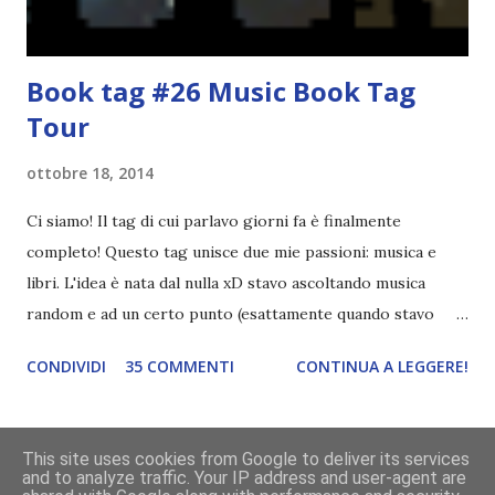
Book tag #26 Music Book Tag
Tour
ottobre 18, 2014
Ci siamo! Il tag di cui parlavo giorni fa è finalmente
completo! Questo tag unisce due mie passioni: musica e
libri. L'idea è nata dal nulla xD stavo ascoltando musica
random e ad un certo punto (esattamente quando stavo
ascoltando Let me love you) mi è venuta in mente
CONDIVIDI
35 COMMENTI
CONTINUA A LEGGERE!
quest'idea. Lo scopo del tag è di associare ad ogni canzone
un libro, un personaggio o un autore. E' diviso in tre parti:
- canzoni base, che sono quelle che ho scelto io; - canzoni
This site uses cookies from Google to deliver its services
preferite, sono quelle che sceglierete voi; - canzoni bonus,
and to analyze traffic. Your IP address and user-agent are
Powered by Blogger