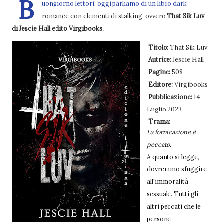
B
uongiorno lettori, oggi parliamo di un libro dark
romance con elementi di stalking, ovvero
That Sik Luv
di Jescie Hall edito Virgibooks.
Titolo:
That Sik Luv
Autrice:
Jescie Hall
Pagine:
508
Editore:
Virgibooks
Pubblicazione:
14
Luglio 2023
Trama:
La fornicazione è
peccato.
A quanto si legge,
dovremmo sfuggire
all'immoralità
sessuale. Tutti gli
altri peccati che le
persone