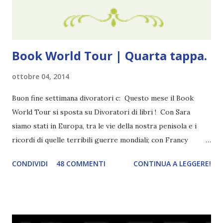
visto, l'ho sentito. Le cose che ha fatto, i misfatti ch...
Book World Tour | Quarta tappa.
ottobre 04, 2014
Buon fine settimana divoratori c: Questo mese il Book
World Tour si sposta su Divoratori di libri ! Con Sara
siamo stati in Europa, tra le vie della nostra penisola e i
ricordi di quelle terribili guerre mondiali; con Francy
abbiamo esplorato i territori asiatici; con Mel e Mys
CONDIVIDI
48 COMMENTI
CONTINUA A LEGGERE!
abbiamo vagato nella savana. Ora preparate le valigie che si
va in OCEANIA ! Se volete rinfrescarvi la memoria, potete
trovare le regole nel post introduttivo , mentre la classifica
potete trovarla a questo link . Adesso passiamo agli