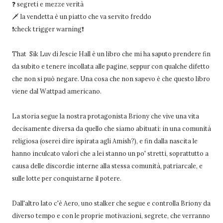
❓ segreti e mezze verità
🗡 la vendetta è un piatto che va servito freddo
❗check trigger warning❗
That Sik Luv di Jescie Hall è un libro che mi ha saputo prendere fin
da subito e tenere incollata alle pagine, seppur con qualche difetto
che non si può negare. Una cosa che non sapevo è che questo libro
viene dal Wattpad americano.
La storia segue la nostra protagonista Briony che vive una vita
decisamente diversa da quello che siamo abituati: in una comunità
religiosa (oserei dire ispirata agli Amish?), e fin dalla nascita le
hanno inculcato valori che a lei stanno un po' stretti, soprattutto a
causa delle discordie interne alla stessa comunità, patriarcale, e
sulle lotte per conquistarne il potere.
Dall'altro lato c'è Aero, uno stalker che segue e controlla Briony da
diverso tempo e con le proprie motivazioni, segrete, che verranno