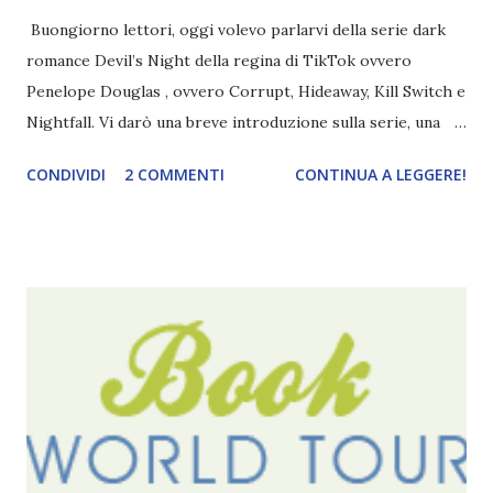
Buongiorno lettori, oggi volevo parlarvi della serie dark
romance Devil’s Night della regina di TikTok ovvero
Penelope Douglas , ovvero Corrupt, Hideaway, Kill Switch e
Nightfall. Vi darò una breve introduzione sulla serie, una
spiegazione dei personaggi principali e l’ordine di lettura ,
CONDIVIDI
2 COMMENTI
CONTINUA A LEGGERE!
e anche un breve commento sui libri singoli. I libri sono in
ordine di lettura, in modo che sappiate esattamente dove
iniziare, come continuare e soprattutto dove finire con la
storia dei Cavalieri! Titolo: Corrupt - Il mio sbaglio più
grande (Devil's Night 1#) Autrice : Penelope Douglas
Pagine: 448 Editore: Newton Compton Editori
Pubblicazione: 10 Gennaio 2023 Traduttore: Laura Lancini
Trama: “Si chiama Michael Crist. È il fratello maggiore del
mio ragazzo ed è come quei film dell'orrore che guardi
coprendoti gli occhi. È bellissimo, forte, e assolutamente
terrificante. Non mi vede neppure. Ma io l'ho notato. L'ho