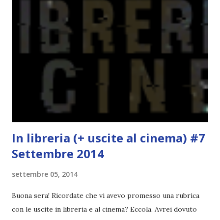
obiettivi! OBIETTIVI Iniziamo con un obiettivo facile facile:
un libro ambientato in Australia . Mare, mare, mare !
L'Oceania è circondata dal mare! Un libro nel quale il mare è
l'elemento fondamentale. Un libro sulle sirene, un libro con
protagonisti dei surfisti.. un libro importante nella storia
della letteratura australiana, neozelandese, ecc . l'Oceania
è ricca di natura! Leggete un libro con una cover molto, ...
In libreria (+ uscite al cinema) #7
Settembre 2014
settembre 05, 2014
Buona sera! Ricordate che vi avevo promesso una rubrica
con le uscite in libreria e al cinema? Eccola. Avrei dovuto