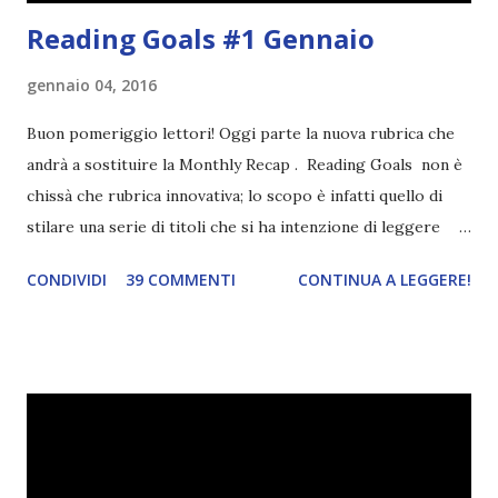
Reading Goals #1 Gennaio
gennaio 04, 2016
Buon pomeriggio lettori! Oggi parte la nuova rubrica che
andrà a sostituire la Monthly Recap . Reading Goals non è
chissà che rubrica innovativa; lo scopo è infatti quello di
stilare una serie di titoli che si ha intenzione di leggere
durante il mese e di riepilogare le letture fatte. E' anche
CONDIVIDI
39 COMMENTI
CONTINUA A LEGGERE!
una rubrica per tenere sotto controllo le reading
challenge, perché quest'anno sono veramente decisa a
portarne a termine un bel po'. Non tanto perché cavolo, ho
terminato una sfida, sono Dio!, ma piuttosto perché voglio
spaziare con i generi letterari e non limitarmi al fantasy.
Per farvi un esempio nel 2015 mi sembra di aver letto
troppi libri impegnativi e davvero pochi libri "leggeri", il