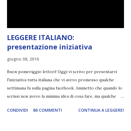
"mezzo" della storia? Questa storia ha praticamente solo
l'inizio!). Stessa cosa con Blue , stessa...
LEGGERE ITALIANO:
presentazione iniziativa
giugno 08, 2016
Buon pomeriggio lettori! Oggi vi scrivo per presentarvi
l'iniziativa tutta italiana che vi avevo promesso qualche
settimana fa sulla pagina facebook. Ammetto che quando lo
scrissi non avevo la minima idea di cosa fare, ma qualche
giorno fa ho buttato giù un'idea che mi piace parecchio. <a
CONDIVIDI
86 COMMENTI
CONTINUA A LEGGERE!
href="http://divoratoridilibri.blogspot.com/2016/06/legg
ere-italiano-blogtour-presentazione.html"><img
src="http://i68.tinypic.com/2vmt5lk.png" width="300">