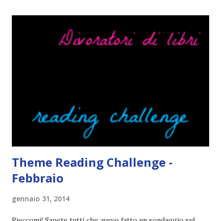
</a> Ok, sorvoliamo sulla mia totale incapacità di scegliere
titoli e passiamo alla spiegazione di questa iniziativa che
sarà piuttosto difficile (per me). Siccome è tipo la terza
volta che provo a scrivere questo post (con scarsi risultati),
farò uno schemino semplice semplice per evitare di
spiegarmi come un libro chiuso (as always). IN COSA
CONSISTE QUESTO BLOGTOUR? E' un'iniziativa dedicata
agli autori italiani, sia pubblicati da editori sia
autopubblicati. Si svolgerà ne...
Theme Reading Challenge -
Febbraio
gennaio 31, 2014
Rieccomi! Sapete tutti che avevo fatto un sondaggio sul