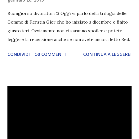
Buongiorno divoratori :3 Oggi vi parlo della trilogia delle
Gemme di Kerstin Gier che ho iniziato a dicembre e finito
giusto ieri. Ovviamente non ci saranno spoiler e potete
leggere la recensione anche se non avete ancora letto Red.
Per le trame dei libri cliccate sulle cover :3 Red, Blue e
CONDIVIDI
50 COMMENTI
CONTINUA A LEGGERE!
Green sono state delle letture molto piacevoli ma non
nego il fatto che le mie aspettative sono state un po'
deluse. Ho sempre letto recensioni positivissime e su GR il
rating più basso è di tipo quattro stelline o_o. Perciò
potete capire le mie aspettative! Innanzitutto, se la Gier o
la ce avesse deciso di pubblicare la trilogia in un unico libro,
probabilmente lo avrei apprezzato molto di più. Red è
molto introduttivo, nel senso che in trecento pagine non
succede un bel niente. E non ha nemmeno un finale ._.
finisce esattamente nel bel mezzo della storia (anzi, quale