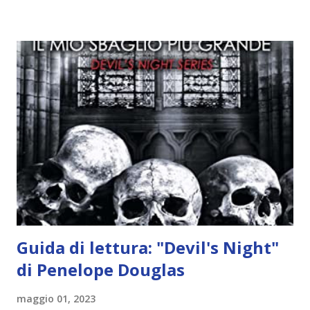
idea..fatto sta' che si mettono all'opera. Ma è proprio
quando stanno iniziando ad avere dei risultati che spunta un
angelo puro, Elemiah. Ma, a differenza di cosa pensano,
l'angelo non ha intenzione di fare una strage, piuttosto è lì
per avvertili che Mikael non è più "l'angelo puro" che
credono e che potrebbe aver ucciso altri mezzi angeli, tipo
Rafael. A quelle parole, Haniel seguito da altri ibridi, si reca
nell'appartamento, senza risultati. Infine cercano nella
chiesetta. Lì trovano Rafael alle prese con gli angeli puri,
ma questa volta ...
Guida di lettura: "Devil's Night"
di Penelope Douglas
maggio 01, 2023