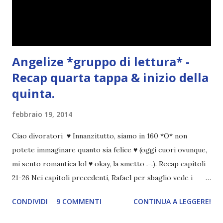
Angelize *gruppo di lettura* -
Recap quarta tappa & inizio della
quinta.
febbraio 19, 2014
Ciao divoratori ♥ Innanzitutto, siamo in 160 *O* non
potete immaginare quanto sia felice ♥ (oggi cuori ovunque,
mi sento romantica lol ♥ okay, la smetto .-.). Recap capitoli
21-26 Nei capitoli precedenti, Rafael per sbaglio vede i
ricordi di Haniel e i due litigano. In seguito, i mezzi angeli si
CONDIVIDI
9 COMMENTI
CONTINUA A LEGGERE!
incontrano e Hesediel mostra loro come combattere i puri.
Alcuni sono increduli, altri incerti che sia una buona