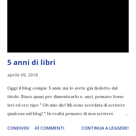
che non è sempre un bene. Credo che sia stata la principale
causa per il mio calo di letture. Comunque, ogni mese -
nessun giorno fisso, però - pubblicherò questo post.
Spero che la rubrica sia di vostro gradimento. GENNAIO
TBR+OBIETTIVI Questa è la mia tbr del mese...
5 anni di libri
aprile 09, 2018
Oggi il blog compie 5 anni, ma lo avete già dedotto dal
titolo. Stavo quasi per dimenticarlo e, anzi, pensavo fosse
ieri ed ero tipo " Oh mio dio! Mi sono scordata di scrivere
qualcosa sul blog! ". In realtà pensavo di non scrivere
completamente niente perché i 'blogversary' stanno
CONDIVIDI
43 COMMENTI
CONTINUA A LEGGERE!
diventando un po' come i miei compleanni. Semplicemente