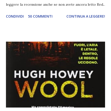
leggere la recensione anche se non avete ancora letto Red.
Per le trame dei libri cliccate sulle cover :3 Red, Blue e
CONDIVIDI
50 COMMENTI
CONTINUA A LEGGERE!
Green sono state delle letture molto piacevoli ma non
nego il fatto che le mie aspettative sono state un po'
deluse. Ho sempre letto recensioni positivissime e su GR il
rating più basso è di tipo quattro stelline o_o. Perciò
potete capire le mie aspettative! Innanzitutto, se la Gier o
la ce avesse deciso di pubblicare la trilogia in un unico libro,
probabilmente lo avrei apprezzato molto di più. Red è
molto introduttivo, nel senso che in trecento pagine non
succede un bel niente. E non ha nemmeno un finale ._.
finisce esattamente nel bel mezzo della storia (anzi, quale
"mezzo" della storia? Questa storia ha praticamente solo
l'inizio!). Stessa cosa con Blue , stessa...