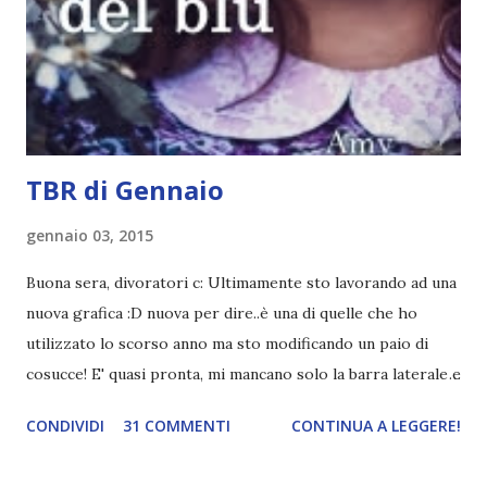
libro cita anche soltanto "Salem" deve essere
assolutamente mio. Sono affascinata dalla storia delle
streghe di Salem e se oltre alle streghe aggiungiamo
mondi paralleli e gemelle malefiche, la mia curiosità monta
alle st...
TBR di Gennaio
gennaio 03, 2015
Buona sera, divoratori c: Ultimamente sto lavorando ad una
nuova grafica :D nuova per dire..è una di quelle che ho
utilizzato lo scorso anno ma sto modificando un paio di
cosucce! E' quasi pronta, mi mancano solo la barra laterale e
il piè di pagina. Ho come l'impressione che mi faranno
CONDIVIDI
31 COMMENTI
CONTINUA A LEGGERE!
impazzire e.e Un po' mi dispiacerà abbandonare quest
grafica perché mi piace tantissimo :\ magari la utilizzerò di