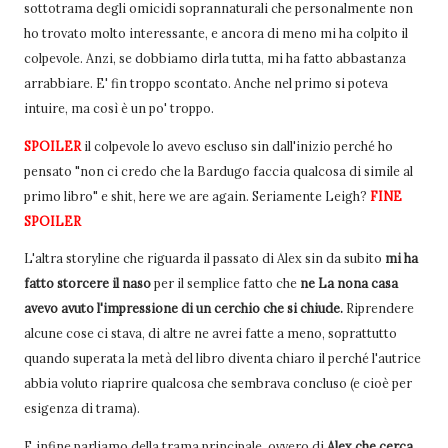
sottotrama degli omicidi soprannaturali che personalmente non
ho trovato molto interessante, e ancora di meno mi ha colpito il
colpevole. Anzi, se dobbiamo dirla tutta, mi ha fatto abbastanza
arrabbiare. E' fin troppo scontato. Anche nel primo si poteva
intuire, ma così è un po' troppo.
SPOILER
il colpevole lo avevo escluso sin dall'inizio perché ho
pensato "non ci credo che la Bardugo faccia qualcosa di simile al
primo libro" e shit, here we are again. Seriamente Leigh?
FINE
SPOILER
L'altra storyline che riguarda il passato di Alex sin da subito
mi ha
fatto storcere il naso
per il semplice fatto che
ne La nona casa
avevo avuto l'impressione di un cerchio che si chiude.
Riprendere
alcune cose ci stava, di altre ne avrei fatte a meno, soprattutto
quando superata la metà del libro diventa chiaro il perché l'autrice
abbia voluto riaprire qualcosa che sembrava concluso (e cioè per
esigenza di trama).
E infine parliamo della trama principale, ovvero di
Alex che cerca