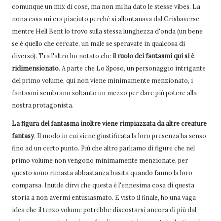
comunque un mix di cose, ma non mi ha dato le stesse vibes. La
nona casa mi era piaciuto perché si allontanava dal Grishaverse,
mentre Hell Bent lo trovo sulla stessa lunghezza d'onda (un bene
se è quello che cercate, un male se speravate in qualcosa di
diverso). Tra l'altro ho notato che
il ruolo dei fantasmi qui si è
ridimensionato
. A parte che Lo Sposo, un personaggio intrigante
del primo volume, qui non viene minimamente menzionato, i
fantasmi sembrano soltanto un mezzo per dare più potere alla
nostra protagonista.
La figura del fantasma inoltre viene rimpiazzata da altre creature
fantasy
. Il modo in cui viene giustificata la loro presenza ha senso
fino ad un certo punto. Più che altro parliamo di figure che nel
primo volume non vengono minimamente menzionate, per
questo sono rimasta abbastanza basita quando fanno la loro
comparsa. Inutile dirvi che questa è l'ennesima cosa di questa
storia a non avermi entusiasmato. E visto il finale, ho una vaga
idea che il terzo volume potrebbe discostarsi ancora di più dal