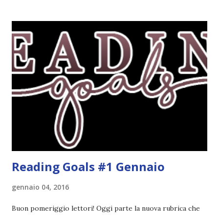
iniziare, come continuare e soprattutto dove finire con la
storia dei Cavalieri! Titolo: Corrupt - Il mio sbaglio più
grande (Devil's Night 1#) Autrice : Penelope Douglas
Pagine: 448 Editore: Newton Compton Editori
Pubblicazione: 10 Gennaio 2023 Traduttore: Laura Lancini
Trama: “Si chiama Michael Crist. È il fratello maggiore del
mio ragazzo ed è come quei film dell'orrore che guardi
coprendoti gli occhi. È bellissimo, forte, e assolutamente
terrificante. Non mi vede neppure. Ma io l'ho notato. L'ho
visto, l'ho sentito. Le cose che ha fatto, i misfatti ch...
Reading Goals #1 Gennaio
gennaio 04, 2016
Buon pomeriggio lettori! Oggi parte la nuova rubrica che