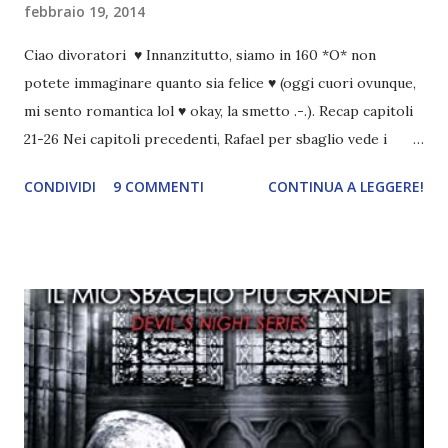
febbraio 19, 2014
Ciao divoratori ♥ Innanzitutto, siamo in 160 *O* non
potete immaginare quanto sia felice ♥ (oggi cuori ovunque,
mi sento romantica lol ♥ okay, la smetto .-.). Recap capitoli
21-26 Nei capitoli precedenti, Rafael per sbaglio vede i
ricordi di Haniel e i due litigano. In seguito, i mezzi angeli si
CONDIVIDI
9 COMMENTI
CONTINUA A LEGGERE!
incontrano e Hesediel mostra loro come combattere i puri.
Alcuni sono increduli, altri incerti che sia una buona
idea..fatto sta' che si mettono all'opera. Ma è proprio
quando stanno iniziando ad avere dei risultati che spunta un
angelo puro, Elemiah. Ma, a differenza di cosa pensano,
l'angelo non ha intenzione di fare una strage, piuttosto è lì
per avvertili che Mikael non è più "l'angelo puro" che
credono e che potrebbe aver ucciso altri mezzi angeli, tipo
Rafael. A quelle parole, Haniel seguito da altri ibridi, si reca
nell'appartamento, senza risultati. Infine cercano nella