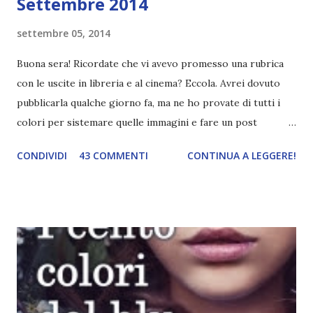
Settembre 2014
settembre 05, 2014
Buona sera! Ricordate che vi avevo promesso una rubrica
con le uscite in libreria e al cinema? Eccola. Avrei dovuto
pubblicarla qualche giorno fa, ma ne ho provate di tutti i
colori per sistemare quelle immagini e fare un post
ordinato! Ora finalmente ci sono riuscita! IN LIBRERIA Per
CONDIVIDI
43 COMMENTI
CONTINUA A LEGGERE!
leggere la trama cliccate sulla copertina. Vi ho segnalato
solo alcune delle uscite, quelle che più hanno attirato la mia
attenzione. Phobia - Wulf Dorn \\ 11 settembre. Ho
sentito parlare benissimo di questo autore per quanto
riguarda i suoi romanzi thriller. Per il momento sono
troppo fissata con questo genere ma ho letto pochi libri
thriller e vorrei davvero iniziarne qualcuno. Attraverso il
fuoco - Josephine Angeline \\ 19 settembre. Qualsiasi