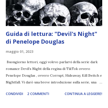
chiesetta. Lì trovano Rafael alle prese con gli angeli puri,
ma questa volta ...
Guida di lettura: "Devil's Night"
di Penelope Douglas
maggio 01, 2023
Buongiorno lettori, oggi volevo parlarvi della serie dark
romance Devil’s Night della regina di TikTok ovvero
Penelope Douglas , ovvero Corrupt, Hideaway, Kill Switch e
Nightfall. Vi darò una breve introduzione sulla serie, una
spiegazione dei personaggi principali e l’ordine di lettura ,
CONDIVIDI
2 COMMENTI
CONTINUA A LEGGERE!
e anche un breve commento sui libri singoli. I libri sono in
ordine di lettura, in modo che sappiate esattamente dove