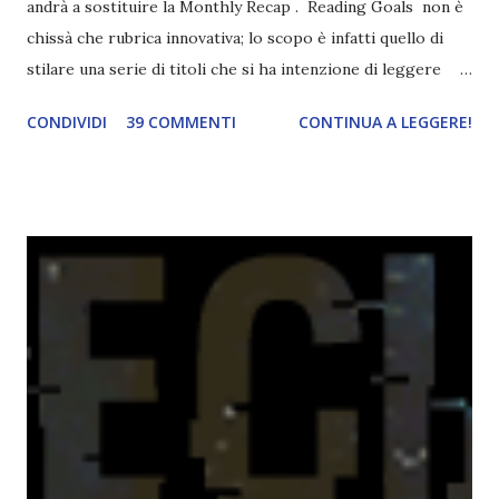
andrà a sostituire la Monthly Recap . Reading Goals non è
chissà che rubrica innovativa; lo scopo è infatti quello di
stilare una serie di titoli che si ha intenzione di leggere
durante il mese e di riepilogare le letture fatte. E' anche
CONDIVIDI
39 COMMENTI
CONTINUA A LEGGERE!
una rubrica per tenere sotto controllo le reading
challenge, perché quest'anno sono veramente decisa a
portarne a termine un bel po'. Non tanto perché cavolo, ho
terminato una sfida, sono Dio!, ma piuttosto perché voglio
spaziare con i generi letterari e non limitarmi al fantasy.
Per farvi un esempio nel 2015 mi sembra di aver letto
troppi libri impegnativi e davvero pochi libri "leggeri", il
che non è sempre un bene. Credo che sia stata la principale
causa per il mio calo di letture. Comunque, ogni mese -
nessun giorno fisso, però - pubblicherò questo post.
Spero che la rubrica sia di vostro gradimento. GENNAIO
TBR+OBIETTIVI Questa è la mia tbr del mese...