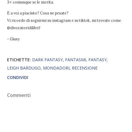
3⭐ comunque se le merita.
E a voi a piaciuto? Cosa ne pesate?
Vi ricordo di seguirmi su instagram e su tiktok, mi trovate come
@divoratoridilibri!
- Giusy
ETICHETTE:
DARK FANTASY
FANTASMI
FANTASY
LEIGH BARDUGO
MONDADORI
RECENSIONE
CONDIVIDI
Commenti