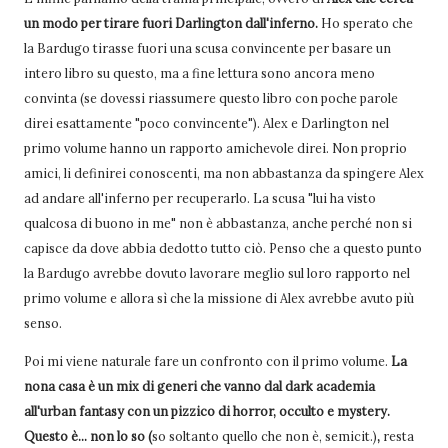
un modo per tirare fuori Darlington dall'inferno.
Ho sperato che
la Bardugo tirasse fuori una scusa convincente per basare un
intero libro su questo, ma a fine lettura sono ancora meno
convinta (se dovessi riassumere questo libro con poche parole
direi esattamente "poco convincente"). Alex e Darlington nel
primo volume hanno un rapporto amichevole direi. Non proprio
amici, li definirei conoscenti, ma non abbastanza da spingere Alex
ad andare all'inferno per recuperarlo. La scusa "lui ha visto
qualcosa di buono in me" non è abbastanza, anche perché non si
capisce da dove abbia dedotto tutto ciò. Penso che a questo punto
la Bardugo avrebbe dovuto lavorare meglio sul loro rapporto nel
primo volume e allora sì che la missione di Alex avrebbe avuto più
senso.
Poi mi viene naturale fare un confronto con il primo volume.
La
nona casa è un mix di generi che vanno dal dark academia
all'urban fantasy con un pizzico di horror, occulto e mystery.
Questo è... non lo so (
so soltanto quello che non è, semicit.)
,
resta