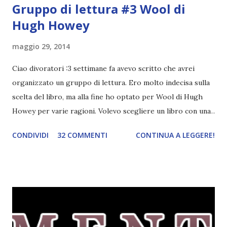
Gruppo di lettura #3 Wool di
Hugh Howey
maggio 29, 2014
Ciao divoratori :3 settimane fa avevo scritto che avrei
organizzato un gruppo di lettura. Ero molto indecisa sulla
scelta del libro, ma alla fine ho optato per Wool di Hugh
Howey per varie ragioni. Volevo scegliere un libro con una
narrazione lenta sia per non finire i capitoli in pochi giorni
CONDIVIDI
32 COMMENTI
CONTINUA A LEGGERE!
e poi dover aspettare con ansia il recap e sia perché
almeno ci godiamo la lettura. Del resto è anche uscito (o
uscirà in questi giorni, non ricordo bene) il terzo volume.
Quale miglior occasione per iniziare questa trilogia? Il
gruppo di lettura inizierà tra qualche settimana,
esattamente dopo la fine della scuola. Avete quindi un bel
po' di tempo per pensarci e iscrivervi. Titolo: Wool (Silo