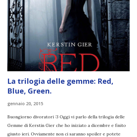
RAGAZZI nei libri hanno i capelli arruffati. Vabbè, c'è crisi, il
pettine costa. Dovrei regalarglielo io uno. O magari del gel.
Fatto sta che nella realtà i ragazzi con i capelli così
sembrano degli scappati di casa. Ah, poi ci sono le ciocche
ribelli. Che monelli, che trasgry. Oppure tutti i personaggi
dei libri sono dei grandi lettori, fatto sta che io non ho mai
trovato una scena in ...
La trilogia delle gemme: Red,
Blue, Green.
gennaio 20, 2015
Buongiorno divoratori :3 Oggi vi parlo della trilogia delle
Gemme di Kerstin Gier che ho iniziato a dicembre e finito
giusto ieri. Ovviamente non ci saranno spoiler e potete