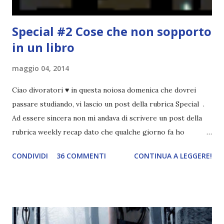
Special #2 Cose che non sopporto
in un libro
maggio 04, 2014
Ciao divoratori ♥ in questa noiosa domenica che dovrei
passare studiando, vi lascio un post della rubrica Special .
Ad essere sincera non mi andava di scrivere un post della
rubrica weekly recap dato che qualche giorno fa ho
pubblicato la monthly recap . Scusate, ma mi scocciava
CONDIVIDI
36 COMMENTI
CONTINUA A LEGGERE!
troppo creare un nuovo banner xD Nella puntata di oggi vi
parlerò di cosa non sopporto in un libro, più nello specifico
Cosa mi fa alzare gli occhi al cielo quando leggo un libro .
Quante volte vi è capitato di trovare sempre gli stessi modi
di dire in un libro? Ad esempio, i capelli arruffati . TUTTI I