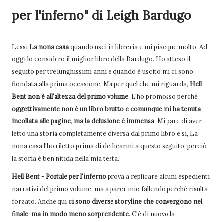
per l'inferno" di Leigh Bardugo
Lessi
La nona casa
quando uscì in libreria e mi piacque molto. Ad
oggi lo considero il miglior libro della Bardugo. Ho atteso il
seguito per tre lunghissimi anni e quando è uscito mi ci sono
fiondata alla prima occasione. Ma per quel che mi riguarda,
Hell
Bent
non è all'altezza del primo volume
. L'ho promosso perché
oggettivamente non è un libro brutto e comunque mi ha tenuta
incollata alle pagine
,
ma la delusione è immensa
. Mi pare di aver
letto una storia completamente diversa dal primo libro e si, La
nona casa l'ho riletto prima di dedicarmi a questo seguito, perciò
la storia è ben nitida nella mia testa.
Hell Bent - Portale per l'inferno
prova a replicare alcuni espedienti
narrativi del primo volume, ma a parer mio fallendo perché risulta
forzato. Anche qui
ci sono diverse storyline che convergono nel
finale
,
ma in modo meno sorprendente
. C'è di nuovo la