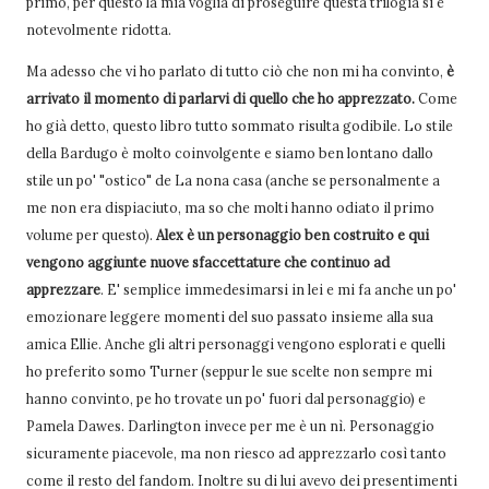
primo, per questo la mia voglia di proseguire questa trilogia si è
notevolmente ridotta.
Ma adesso che vi ho parlato di tutto ciò che non mi ha convinto,
è
arrivato il momento di parlarvi di quello che ho apprezzato.
Come
ho già detto, questo libro tutto sommato risulta godibile. Lo stile
della Bardugo è molto coinvolgente e siamo ben lontano dallo
stile un po' "ostico" de La nona casa (anche se personalmente a
me non era dispiaciuto, ma so che molti hanno odiato il primo
volume per questo).
Alex è un personaggio ben costruito e qui
vengono aggiunte nuove sfaccettature che continuo ad
apprezzare
. E' semplice immedesimarsi in lei e mi fa anche un po'
emozionare leggere momenti del suo passato insieme alla sua
amica Ellie. Anche gli altri personaggi vengono esplorati e quelli
ho preferito somo Turner (seppur le sue scelte non sempre mi
hanno convinto, pe ho trovate un po' fuori dal personaggio) e
Pamela Dawes. Darlington invece per me è un nì. Personaggio
sicuramente piacevole, ma non riesco ad apprezzarlo così tanto
come il resto del fandom. Inoltre su di lui avevo dei presentimenti