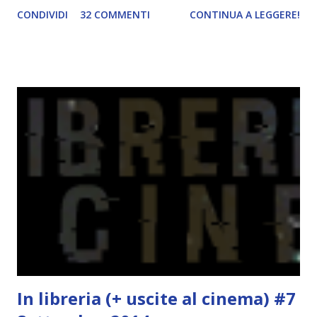
Alaska di John Green ! Da oggi mi impegnerò a essere più
CONDIVIDI
32 COMMENTI
CONTINUA A LEGGERE!
costante nelle rubriche. Odiavo lo sport. Odiavo lo sport,
odiavo quelli che facevano sport, odiavo quelli a cui piaceva
guardarlo, e odiavo chi non odiava quelli che lo facevano o
cui piaceva guardarlo. In terza elementare - l'ultimo anno in
cui si gioca a mini-baseball mia madre voleva che mi facessi
delle amicizie, così mi obbligò a entrare nella squadra dei
Pirati di Orlando. Mi feci degli amici eccome: una masnada di
bambini dell'asilo. Non fu un gran passo avanti, se l'obiettivo
era inserirmi fra i coetanei. Fu soprattutto perché come
statura sovrastavo tutti gli altri giocatori se quell'anno per
un pelo non entrai nella formazione ufficiale. Qu...
In libreria (+ uscite al cinema) #7