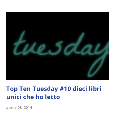
nuovo un'altra volta! Letture di Dicembre Lo scorso mese
avevo inserito sedici titoli. Già sapevo che non li avrei letti
tutti ma ogni volta preferisco esagerare per avere più
scelta! Dalla tbr ho letto soltanto cinque titoli: I cento
colori del blu, Amy Harmon ★ ★ ★ ★ Sapete il mio
rapporto con gli ya. Questo stranamente mi è piaciuto
molto. Mi è piaciuta la protagonista, la sua crescita, il suo
rapporto con il professor Wilson che cresce piano piano.
Alla fine mi stavo pure commuovendo! Unravel me ,
Tahereh Mafi ★ ★ ★ ★ ★ Ho già scritto una recensi...
Top Ten Tuesday #10
dieci libri
unici che ho letto
aprile 08, 2014