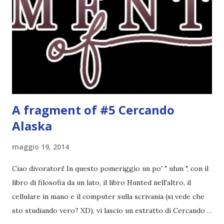
#1) Autore: Hugh Howey Anno: Ottobre 2013 Editore:
Fabbri Cosa faresti se il mondo fuori fosse letale e l’aria
che respiri potesse uccidere? Se vivessi in un luogo dove
ogni nascita richiede una morte e le tue scelte possono
salvare vite o distruggerle? Questo è il mondo di Wool. In
u...
A fragment of #5 Cercando
Alaska
maggio 19, 2014
Ciao divoratori! In questo pomeriggio un po' " uhm ", con il
libro di filosofia da un lato, il libro Hunted nell'altro, il
cellulare in mano e il computer sulla scrivania (si vede che
sto studiando vero? XD), vi lascio un estratto di Cercando