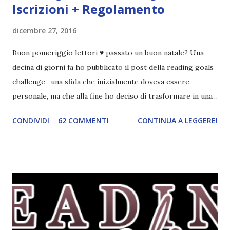
Iscrizioni + Regolamento
dicembre 27, 2016
Buon pomeriggio lettori ♥ passato un buon natale? Una
decina di giorni fa ho pubblicato il post della reading goals
challenge , una sfida che inizialmente doveva essere
personale, ma che alla fine ho deciso di trasformare in una
challenge vera e propria, dato che ci sono state un paio di
CONDIVIDI
62 COMMENTI
CONTINUA A LEGGERE!
persone interessate. E quindi eccomi qui con il post delle
iscrizioni e con il regolamento! La Reading Goals Challenge
La challenge è molto semplice. Bisogna creare una lista di
obiettivi da portare a termine durante il 2017. E' una
challenge un po' particolare perché ogni libro letto può
ricoprire più di un obiettivo. Riportandovi l'esempio che ho
fatto nell'altro post, se leggo un libro horror sulle sirene
scritto dal mio autore preferito, tecnicamente ho già