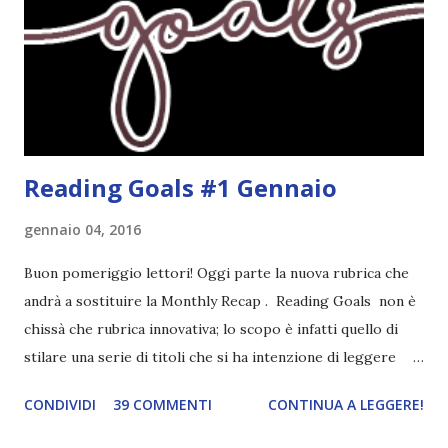
completato tre degli obiettivi della mia lista . Non importa
leggere 345.453.312 libri, ma maturare come lettore,
uscendo fuori dalla propria comfort zone. Come
partecipare Per partecipare non dovete fare altro che
crea...
Reading Goals #1 Gennaio
gennaio 04, 2016
Buon pomeriggio lettori! Oggi parte la nuova rubrica che
andrà a sostituire la Monthly Recap . Reading Goals non è
chissà che rubrica innovativa; lo scopo è infatti quello di
stilare una serie di titoli che si ha intenzione di leggere
durante il mese e di riepilogare le letture fatte. E' anche
CONDIVIDI
39 COMMENTI
CONTINUA A LEGGERE!
una rubrica per tenere sotto controllo le reading
challenge, perché quest'anno sono veramente decisa a