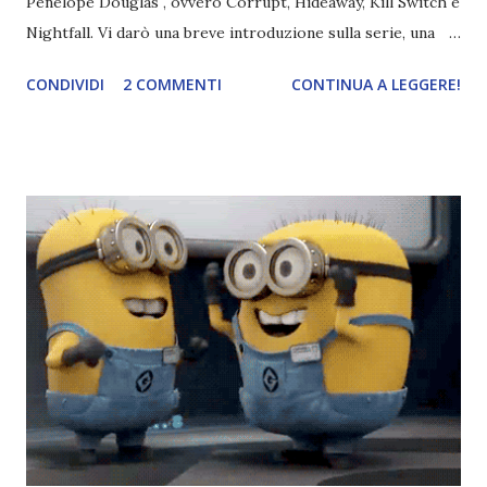
Penelope Douglas , ovvero Corrupt, Hideaway, Kill Switch e
Nightfall. Vi darò una breve introduzione sulla serie, una
spiegazione dei personaggi principali e l’ordine di lettura ,
CONDIVIDI
2 COMMENTI
CONTINUA A LEGGERE!
e anche un breve commento sui libri singoli. I libri sono in
ordine di lettura, in modo che sappiate esattamente dove
iniziare, come continuare e soprattutto dove finire con la
storia dei Cavalieri! Titolo: Corrupt - Il mio sbaglio più
grande (Devil's Night 1#) Autrice : Penelope Douglas
Pagine: 448 Editore: Newton Compton Editori
Pubblicazione: 10 Gennaio 2023 Traduttore: Laura Lancini
Trama: “Si chiama Michael Crist. È il fratello maggiore del
mio ragazzo ed è come quei film dell'orrore che guardi
coprendoti gli occhi. È bellissimo, forte, e assolutamente
terrificante. Non mi vede neppure. Ma io l'ho notato. L'ho
visto, l'ho sentito. Le cose che ha fatto, i misfatti ch...