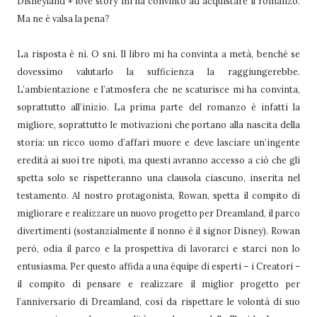
Disneyland + love story mi ha convinto ad acquistare il romanzo.
Ma ne è valsa la pena?
La risposta è nì. O sni. Il libro mi ha convinta a metà, benché se
dovessimo valutarlo la sufficienza la raggiungerebbe.
L’ambientazione e l’atmosfera che ne scaturisce mi ha convinta,
soprattutto all’inizio. La prima parte del romanzo è infatti la
migliore, soprattutto le motivazioni che portano alla nascita della
storia: un ricco uomo d’affari muore e deve lasciare un’ingente
eredità ai suoi tre nipoti, ma questi avranno accesso a ciò che gli
spetta solo se rispetteranno una clausola ciascuno, inserita nel
testamento. Al nostro protagonista, Rowan, spetta il compito di
migliorare e realizzare un nuovo progetto per Dreamland, il parco
divertimenti (sostanzialmente il nonno è il signor Disney). Rowan
però, odia il parco e la prospettiva di lavorarci e starci non lo
entusiasma. Per questo affida a una équipe di esperti – i Creatori –
il compito di pensare e realizzare il miglior progetto per
l’anniversario di Dreamland, così da rispettare le volontà di suo