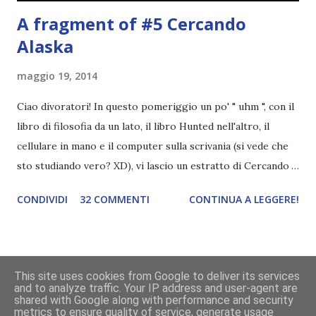
A fragment of #5 Cercando
Alaska
maggio 19, 2014
Ciao divoratori! In questo pomeriggio un po' " uhm ", con il
libro di filosofia da un lato, il libro Hunted nell'altro, il
cellulare in mano e il computer sulla scrivania (si vede che
sto studiando vero? XD), vi lascio un estratto di Cercando
Alaska di John Green ! Da oggi mi impegnerò a essere più
CONDIVIDI
32 COMMENTI
CONTINUA A LEGGERE!
costante nelle rubriche. Odiavo lo sport. Odiavo lo sport,
odiavo quelli che facevano sport, odiavo quelli a cui piaceva
guardarlo, e odiavo chi non odiava quelli che lo facevano o
cui piaceva guardarlo. In terza elementare - l'ultimo anno in
This site uses cookies from Google to deliver its services
Powered by Blogger
cui si gioca a mini-baseball mia madre voleva che mi facessi
and to analyze traffic. Your IP address and user-agent are
shared with Google along with performance and security
delle amicizie, così mi obbligò a entrare nella squadra dei
grafica a cura di
Divoratori di libri
metrics to ensure quality of service, generate usage