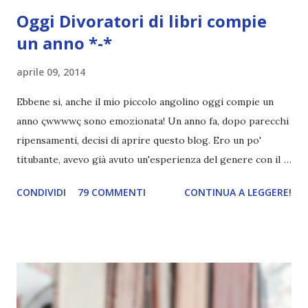
Oggi
Divoratori di libri
compie
un anno *-*
aprile 09, 2014
Ebbene si, anche il mio piccolo angolino oggi compie un
anno çwwwwç sono emozionata! Un anno fa, dopo parecchi
ripensamenti, decisi di aprire questo blog. Ero un po'
titubante, avevo già avuto un'esperienza del genere con il
mio primo blog ed ero anche indecisa perché crearne uno
CONDIVIDI
79 COMMENTI
CONTINUA A LEGGERE!
nuovo significava avere pazienza, pazienza e ancora
pazienza. E io, di pazienza, ne ho davvero poca. L'attesa mi
manda fuori di testa. Avevo anche paura di abbandonarlo,
dato che inizio cento cose e non ne finisco nemmeno
mezza. Anche la paura che non mi cagasse nessuno c'è
sempre stata, eh. Eppure alla fine mi decisi. Dovevo