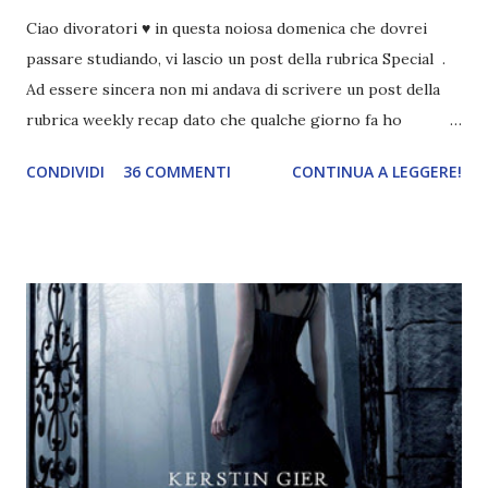
Ciao divoratori ♥ in questa noiosa domenica che dovrei
passare studiando, vi lascio un post della rubrica Special .
Ad essere sincera non mi andava di scrivere un post della
rubrica weekly recap dato che qualche giorno fa ho
pubblicato la monthly recap . Scusate, ma mi scocciava
CONDIVIDI
36 COMMENTI
CONTINUA A LEGGERE!
troppo creare un nuovo banner xD Nella puntata di oggi vi
parlerò di cosa non sopporto in un libro, più nello specifico
Cosa mi fa alzare gli occhi al cielo quando leggo un libro .
Quante volte vi è capitato di trovare sempre gli stessi modi
di dire in un libro? Ad esempio, i capelli arruffati . TUTTI I
RAGAZZI nei libri hanno i capelli arruffati. Vabbè, c'è crisi, il
pettine costa. Dovrei regalarglielo io uno. O magari del gel.
Fatto sta che nella realtà i ragazzi con i capelli così
sembrano degli scappati di casa. Ah, poi ci sono le ciocche
ribelli. Che monelli, che trasgry. Oppure tutti i personaggi
dei libri sono dei grandi lettori, fatto sta che io non ho mai