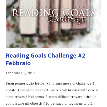
pensare ad un nome originale e che ovviamente non fosse
già stato usato. Le prime parole che mi vennero in mente
furono " Divoratori di libri ". Controllai se fosse già stato
utilizzato e, quando vidi che non esistevano blog con lo
stesso nome, lo creai. Non ho mai avuto altri ripensamenti,
questo mi piacque sin da subito e ancora oggi sono fiera di
questa...
Reading Goals Challenge #2
Febbraio
febbraio 03, 2017
Buon pomeriggio lettori ♥ Il primo mese di challenge è
andato. Complimenti a tutti, siete stati bravissimi! Come vi
siete trovati? Nel senso, è stato difficile trovare i titoli o
completare gli obiettivi? Io pensavo di tagliarne di più,