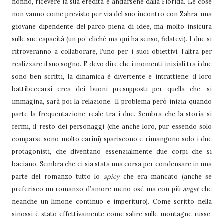
nonno, ricevere la sua eredità e andarsene dalla Florida. Le cose
non vanno come previsto per via del suo incontro con Zahra, una
giovane dipendente del parco piena di idee, ma molto insicura
sulle sue capacità (un po’ cliché ma qui ha senso, fidatevi). I due si
ritroveranno a collaborare, l’uno per i suoi obiettivi, l’altra per
realizzare il suo sogno. E devo dire che i momenti iniziali tra i due
sono ben scritti, la dinamica è divertente e intrattiene: il loro
battibeccarsi crea dei buoni presupposti per quella che, si
immagina, sarà poi la relazione. Il problema però inizia quando
parte la frequentazione reale tra i due. Sembra che la storia si
fermi, il resto dei personaggi (che anche loro, pur essendo solo
comparse sono molto carini) spariscono e rimangono solo i due
protagonisti, che diventano essenzialmente due corpi che si
baciano. Sembra che ci sia stata una corsa per condensare in una
parte del romanzo tutto lo
spicy
che era mancato (anche se
preferisco un romanzo d’amore meno osé ma con più
angst
che
neanche un limone continuo e imperituro). Come scritto nella
sinossi è stato effettivamente come salire sulle montagne russe,