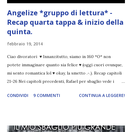
Angelize *gruppo di lettura* -
Recap quarta tappa & inizio della
quinta.
febbraio 19, 2014
Ciao divoratori ♥ Innanzitutto, siamo in 160 *O* non
potete immaginare quanto sia felice ♥ (oggi cuori ovunque,
mi sento romantica lol ♥ okay, la smetto .-.). Recap capitoli
21-26 Nei capitoli precedenti, Rafael per sbaglio vede i
ricordi di Haniel e i due litigano. In seguito, i mezzi angeli si
CONDIVIDI
9 COMMENTI
CONTINUA A LEGGERE!
incontrano e Hesediel mostra loro come combattere i puri.
Alcuni sono increduli, altri incerti che sia una buona
idea..fatto sta' che si mettono all'opera. Ma è proprio
quando stanno iniziando ad avere dei risultati che spunta un
angelo puro, Elemiah. Ma, a differenza di cosa pensano,