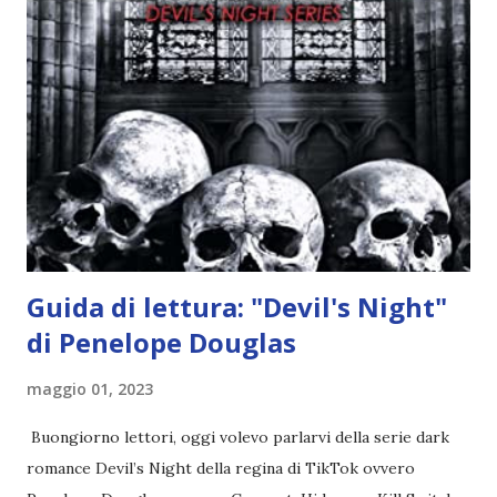
l'angelo non ha intenzione di fare una strage, piuttosto è lì
per avvertili che Mikael non è più "l'angelo puro" che
credono e che potrebbe aver ucciso altri mezzi angeli, tipo
Rafael. A quelle parole, Haniel seguito da altri ibridi, si reca
nell'appartamento, senza risultati. Infine cercano nella
chiesetta. Lì trovano Rafael alle prese con gli angeli puri,
ma questa volta ...
Guida di lettura: "Devil's Night"
di Penelope Douglas
maggio 01, 2023
Buongiorno lettori, oggi volevo parlarvi della serie dark
romance Devil’s Night della regina di TikTok ovvero