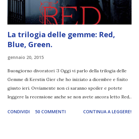
trovato una scena in ...
La trilogia delle gemme: Red,
Blue, Green.
gennaio 20, 2015
Buongiorno divoratori :3 Oggi vi parlo della trilogia delle
Gemme di Kerstin Gier che ho iniziato a dicembre e finito
giusto ieri. Ovviamente non ci saranno spoiler e potete
leggere la recensione anche se non avete ancora letto Red.
Per le trame dei libri cliccate sulle cover :3 Red, Blue e
CONDIVIDI
50 COMMENTI
CONTINUA A LEGGERE!
Green sono state delle letture molto piacevoli ma non
nego il fatto che le mie aspettative sono state un po'
deluse. Ho sempre letto recensioni positivissime e su GR il