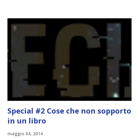
portarne a termine un bel po'. Non tanto perché cavolo, ho
terminato una sfida, sono Dio!, ma piuttosto perché voglio
spaziare con i generi letterari e non limitarmi al fantasy.
Per farvi un esempio nel 2015 mi sembra di aver letto
troppi libri impegnativi e davvero pochi libri "leggeri", il
che non è sempre un bene. Credo che sia stata la principale
causa per il mio calo di letture. Comunque, ogni mese -
nessun giorno fisso, però - pubblicherò questo post.
Spero che la rubrica sia di vostro gradimento. GENNAIO
TBR+OBIETTIVI Questa è la mia tbr del mese...
Special #2 Cose che non sopporto
in un libro
maggio 04, 2014