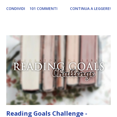
invece per alcuni libri non ne ho tagliato nemmeno uno 😱.
CONDIVIDI
101 COMMENTI
CONTINUA A LEGGERE!
Ad ogni modo ne ho spuntati cinque, più di quanti pensassi,
conoscendo la mia incapacità di organizzazione lol. Un libro
che parli di danza \ Danza con me Un libro illustrato \
Frankenstein Un classico scritto da una donna \
Frankenstein Un libro ambientato in Germania \
Frankenstein Un libro da cui è stato tratto un film \
Frankenstein Il prossimo mese dovrei spuntare più
obiettivi secondo i miei piani di lettura 😂 Adesso facciamo
due calcoli! Chi ha letto il maggior numero di libri? Sara
Sara con ben 24 letture ! Chi ha completato il maggior
numero di obiettivi? Sara Sara con 131\200 obiettivi (ho
escluso quelli che prevedono la lettu...
Reading Goals Challenge -