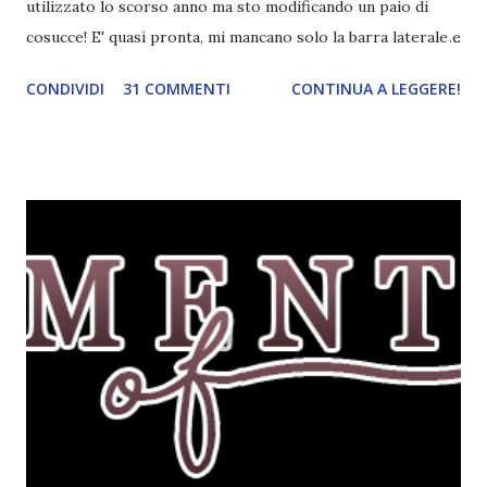
utilizzato lo scorso anno ma sto modificando un paio di
cosucce! E' quasi pronta, mi mancano solo la barra laterale e
il piè di pagina. Ho come l'impressione che mi faranno
CONDIVIDI
31 COMMENTI
CONTINUA A LEGGERE!
impazzire e.e Un po' mi dispiacerà abbandonare quest
grafica perché mi piace tantissimo :\ magari la utilizzerò di
nuovo un'altra volta! Letture di Dicembre Lo scorso mese
avevo inserito sedici titoli. Già sapevo che non li avrei letti
tutti ma ogni volta preferisco esagerare per avere più
scelta! Dalla tbr ho letto soltanto cinque titoli: I cento
colori del blu, Amy Harmon ★ ★ ★ ★ Sapete il mio
rapporto con gli ya. Questo stranamente mi è piaciuto
molto. Mi è piaciuta la protagonista, la sua crescita, il suo
rapporto con il professor Wilson che cresce piano piano.
Alla fine mi stavo pure commuovendo! Unravel me ,
Tahereh Mafi ★ ★ ★ ★ ★ Ho già scritto una recensi...