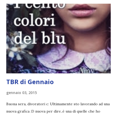
rating più basso è di tipo quattro stelline o_o. Perciò
potete capire le mie aspettative! Innanzitutto, se la Gier o
la ce avesse deciso di pubblicare la trilogia in un unico libro,
probabilmente lo avrei apprezzato molto di più. Red è
molto introduttivo, nel senso che in trecento pagine non
succede un bel niente. E non ha nemmeno un finale ._.
finisce esattamente nel bel mezzo della storia (anzi, quale
"mezzo" della storia? Questa storia ha praticamente solo
l'inizio!). Stessa cosa con Blue , stessa...
TBR di Gennaio
gennaio 03, 2015
Buona sera, divoratori c: Ultimamente sto lavorando ad una
nuova grafica :D nuova per dire..è una di quelle che ho