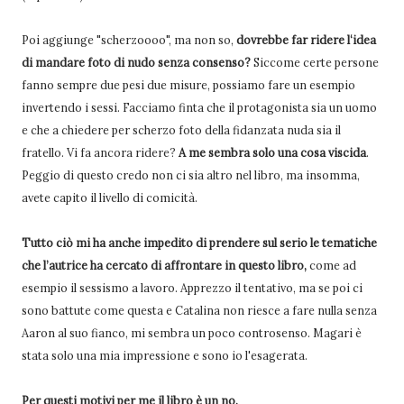
Poi aggiunge "scherzoooo", ma non so,
dovrebbe far ridere l‘idea
di mandare foto di nudo senza consenso?
Siccome certe persone
fanno sempre due pesi due misure, possiamo fare un esempio
invertendo i sessi. Facciamo finta che il protagonista sia un uomo
e che a chiedere per scherzo foto della fidanzata nuda sia il
fratello. Vi fa ancora ridere?
A me sembra solo una cosa viscida
.
Peggio di questo credo non ci sia altro nel libro, ma insomma,
avete capito il livello di comicità.
Tutto ciò mi ha anche impedito di prendere sul serio le tematiche
che l’autrice ha cercato di affrontare in questo libro,
come ad
esempio il sessismo a lavoro. Apprezzo il tentativo, ma se poi ci
sono battute come questa e Catalina non riesce a fare nulla senza
Aaron al suo fianco, mi sembra un poco controsenso. Magari è
stata solo una mia impressione e sono io l'esagerata.
Per questi motivi per me il libro è un no.