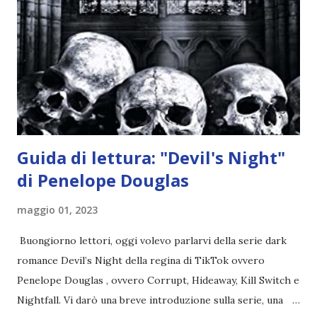
credono e che potrebbe aver ucciso altri mezzi angeli, tipo
Rafael. A quelle parole, Haniel seguito da altri ibridi, si reca
nell'appartamento, senza risultati. Infine cercano nella
chiesetta. Lì trovano Rafael alle prese con gli angeli puri,
ma questa volta ...
Guida di lettura: "Devil's Night"
di Penelope Douglas
maggio 01, 2023
Buongiorno lettori, oggi volevo parlarvi della serie dark
romance Devil’s Night della regina di TikTok ovvero
Penelope Douglas , ovvero Corrupt, Hideaway, Kill Switch e
Nightfall. Vi darò una breve introduzione sulla serie, una