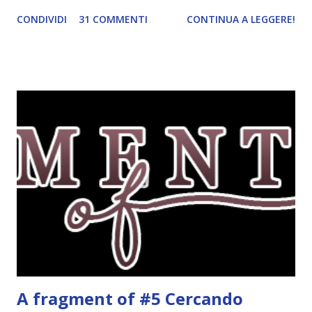
il piè di pagina. Ho come l'impressione che mi faranno
CONDIVIDI
31 COMMENTI
CONTINUA A LEGGERE!
impazzire e.e Un po' mi dispiacerà abbandonare quest
grafica perché mi piace tantissimo :\ magari la utilizzerò di
nuovo un'altra volta! Letture di Dicembre Lo scorso mese
avevo inserito sedici titoli. Già sapevo che non li avrei letti
tutti ma ogni volta preferisco esagerare per avere più
scelta! Dalla tbr ho letto soltanto cinque titoli: I cento
colori del blu, Amy Harmon ★ ★ ★ ★ Sapete il mio
rapporto con gli ya. Questo stranamente mi è piaciuto
molto. Mi è piaciuta la protagonista, la sua crescita, il suo
rapporto con il professor Wilson che cresce piano piano.
Alla fine mi stavo pure commuovendo! Unravel me ,
Tahereh Mafi ★ ★ ★ ★ ★ Ho già scritto una recensi...
A fragment of #5 Cercando