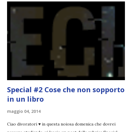
spaziare con i generi letterari e non limitarmi al fantasy.
Per farvi un esempio nel 2015 mi sembra di aver letto
troppi libri impegnativi e davvero pochi libri "leggeri", il
che non è sempre un bene. Credo che sia stata la principale
causa per il mio calo di letture. Comunque, ogni mese -
nessun giorno fisso, però - pubblicherò questo post.
Spero che la rubrica sia di vostro gradimento. GENNAIO
TBR+OBIETTIVI Questa è la mia tbr del mese...
Special #2 Cose che non sopporto
in un libro
maggio 04, 2014
Ciao divoratori ♥ in questa noiosa domenica che dovrei