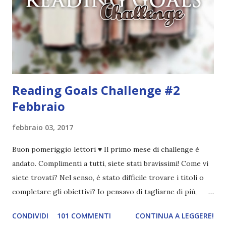
furono " Divoratori di libri ". Controllai se fosse già stato
utilizzato e, quando vidi che non esistevano blog con lo
stesso nome, lo creai. Non ho mai avuto altri ripensamenti,
questo mi piacque sin da subito e ancora oggi sono fiera di
questa...
Reading Goals Challenge #2
Febbraio
febbraio 03, 2017
Buon pomeriggio lettori ♥ Il primo mese di challenge è
andato. Complimenti a tutti, siete stati bravissimi! Come vi
siete trovati? Nel senso, è stato difficile trovare i titoli o
completare gli obiettivi? Io pensavo di tagliarne di più,
invece per alcuni libri non ne ho tagliato nemmeno uno 😱.
CONDIVIDI
101 COMMENTI
CONTINUA A LEGGERE!
Ad ogni modo ne ho spuntati cinque, più di quanti pensassi,