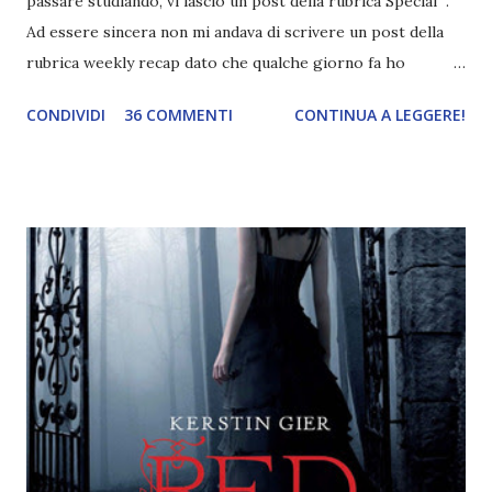
passare studiando, vi lascio un post della rubrica Special .
Ad essere sincera non mi andava di scrivere un post della
rubrica weekly recap dato che qualche giorno fa ho
pubblicato la monthly recap . Scusate, ma mi scocciava
CONDIVIDI
36 COMMENTI
CONTINUA A LEGGERE!
troppo creare un nuovo banner xD Nella puntata di oggi vi
parlerò di cosa non sopporto in un libro, più nello specifico
Cosa mi fa alzare gli occhi al cielo quando leggo un libro .
Quante volte vi è capitato di trovare sempre gli stessi modi
di dire in un libro? Ad esempio, i capelli arruffati . TUTTI I
RAGAZZI nei libri hanno i capelli arruffati. Vabbè, c'è crisi, il
pettine costa. Dovrei regalarglielo io uno. O magari del gel.
Fatto sta che nella realtà i ragazzi con i capelli così
sembrano degli scappati di casa. Ah, poi ci sono le ciocche
ribelli. Che monelli, che trasgry. Oppure tutti i personaggi
dei libri sono dei grandi lettori, fatto sta che io non ho mai
trovato una scena in ...