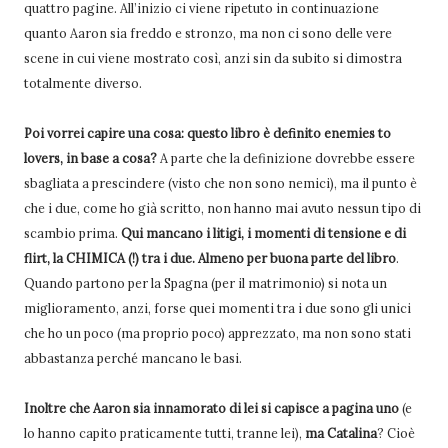
quattro pagine. All’inizio ci viene ripetuto in continuazione
quanto Aaron sia freddo e stronzo, ma non ci sono delle vere
scene in cui viene mostrato così, anzi sin da subito si dimostra
totalmente diverso.
Poi vorrei capire una cosa: questo libro è definito enemies to
lovers, in base a cosa?
A parte che la definizione dovrebbe essere
sbagliata a prescindere (visto che non sono nemici), ma il punto è
che i due, come ho già scritto, non hanno mai avuto nessun tipo di
scambio prima.
Qui mancano i litigi, i momenti di tensione e di
flirt, la CHIMICA (!) tra i due. Almeno per buona parte del libro
.
Quando partono per la Spagna (per il matrimonio) si nota un
miglioramento, anzi, forse quei momenti tra i due sono gli unici
che ho un poco (ma proprio poco) apprezzato, ma non sono stati
abbastanza perché mancano le basi.
Inoltre che Aaron sia innamorato di lei si capisce a pagina uno
(e
lo hanno capito praticamente tutti, tranne lei),
ma Catalina
? Cioè