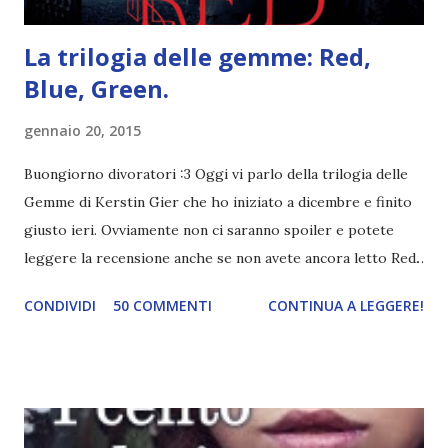
La trilogia delle gemme: Red,
Blue, Green.
gennaio 20, 2015
Buongiorno divoratori :3 Oggi vi parlo della trilogia delle
Gemme di Kerstin Gier che ho iniziato a dicembre e finito
giusto ieri. Ovviamente non ci saranno spoiler e potete
leggere la recensione anche se non avete ancora letto Red.
Per le trame dei libri cliccate sulle cover :3 Red, Blue e
CONDIVIDI
50 COMMENTI
CONTINUA A LEGGERE!
Green sono state delle letture molto piacevoli ma non
nego il fatto che le mie aspettative sono state un po'
deluse. Ho sempre letto recensioni positivissime e su GR il
rating più basso è di tipo quattro stelline o_o. Perciò
potete capire le mie aspettative! Innanzitutto, se la Gier o