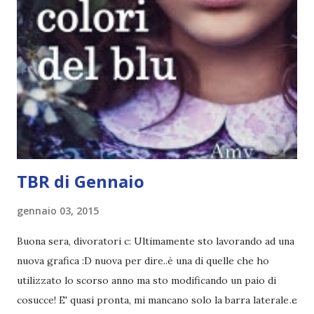
la ce avesse deciso di pubblicare la trilogia in un unico libro,
probabilmente lo avrei apprezzato molto di più. Red è
molto introduttivo, nel senso che in trecento pagine non
succede un bel niente. E non ha nemmeno un finale ._.
finisce esattamente nel bel mezzo della storia (anzi, quale
"mezzo" della storia? Questa storia ha praticamente solo
l'inizio!). Stessa cosa con Blue , stessa...
TBR di Gennaio
gennaio 03, 2015
Buona sera, divoratori c: Ultimamente sto lavorando ad una
nuova grafica :D nuova per dire..è una di quelle che ho
utilizzato lo scorso anno ma sto modificando un paio di
cosucce! E' quasi pronta, mi mancano solo la barra laterale e