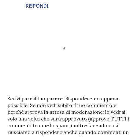
RISPONDI
P
Scrivi pure il tuo parere. Risponderemo appena
o
possibile! Se non vedi subito il tuo commento è
s
perché si trova in attesa di moderazione; lo vedrai
t
solo una volta che sarà approvato (approvo TUTTI i
a
commenti tranne lo spam; inoltre facendo così
u
riusciamo a rispondere anche quando commenti un