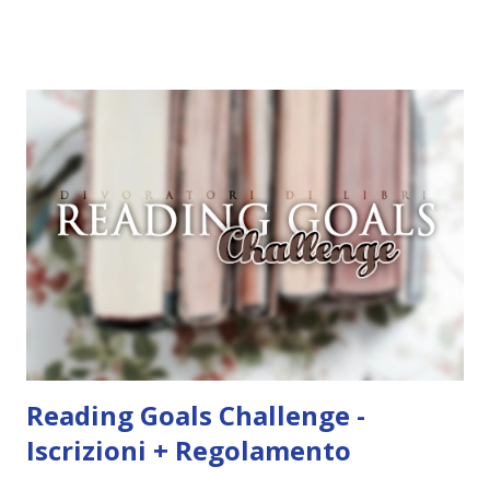
conoscendo la mia incapacità di organizzazione lol. Un libro
che parli di danza \ Danza con me Un libro illustrato \
Frankenstein Un classico scritto da una donna \
Frankenstein Un libro ambientato in Germania \
Frankenstein Un libro da cui è stato tratto un film \
Frankenstein Il prossimo mese dovrei spuntare più
obiettivi secondo i miei piani di lettura 😂 Adesso facciamo
due calcoli! Chi ha letto il maggior numero di libri? Sara
Sara con ben 24 letture ! Chi ha completato il maggior
numero di obiettivi? Sara Sara con 131\200 obiettivi (ho
escluso quelli che prevedono la lettu...
Reading Goals Challenge -
Iscrizioni + Regolamento