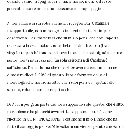
quando vanno in Spagna per il matrimonio, mentre il resto
potrebbe essere benissimo riassunto in cinque pagine.
A non aiutare ci sarebbe anche la protagonista.
Catalina è
insopportabile
, non mi vengono in mente altri termini per
descriverla. Così fastidiosa che all’inizio pensi che non importa
quale sarà la vera motivazione dietro l‘odio di Aaron (tra
virgolette, perché i suoi sentimenti sono palesissimi), ad un certo
punto non ti interessa più.
La sola esistenza di Catalina è
sufficiente
. È una donna che dovrebbe avere trent’anni, ma ne
dimostra dieci. Il 90% di questo libro è formato dai suoi
monologhi che non sono altro che i suoi pensieri ripetuti allo
stremo, roba da strapparsi gli occhi.
Di Aaron per gran parte del libro sappiamo solo questo:
che è alto,
muscoloso e ha gli occhi azzurri
. Lo sappiamo perché viene
ripetuto in CONTINUAZIONE. Testimone il mio Kindle che ha
fatto il conteggio per voi:
71 le volte
in cui viene ripetuto che Aaron