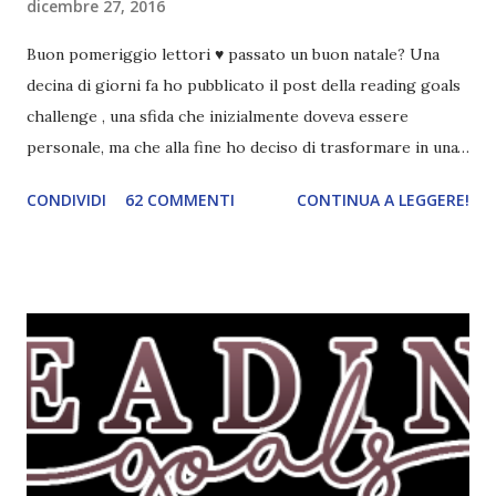
dicembre 27, 2016
Buon pomeriggio lettori ♥ passato un buon natale? Una
decina di giorni fa ho pubblicato il post della reading goals
challenge , una sfida che inizialmente doveva essere
personale, ma che alla fine ho deciso di trasformare in una
challenge vera e propria, dato che ci sono state un paio di
CONDIVIDI
62 COMMENTI
CONTINUA A LEGGERE!
persone interessate. E quindi eccomi qui con il post delle
iscrizioni e con il regolamento! La Reading Goals Challenge
La challenge è molto semplice. Bisogna creare una lista di
obiettivi da portare a termine durante il 2017. E' una
challenge un po' particolare perché ogni libro letto può
ricoprire più di un obiettivo. Riportandovi l'esempio che ho
fatto nell'altro post, se leggo un libro horror sulle sirene
scritto dal mio autore preferito, tecnicamente ho già
completato tre degli obiettivi della mia lista . Non importa
leggere 345.453.312 libri, ma maturare come lettore,