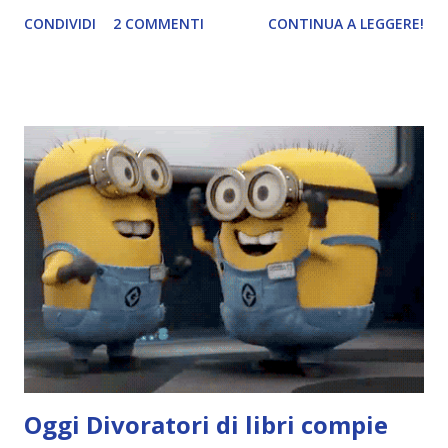
spiegazione dei personaggi principali e l’ordine di lettura ,
CONDIVIDI
2 COMMENTI
CONTINUA A LEGGERE!
e anche un breve commento sui libri singoli. I libri sono in
ordine di lettura, in modo che sappiate esattamente dove
iniziare, come continuare e soprattutto dove finire con la
storia dei Cavalieri! Titolo: Corrupt - Il mio sbaglio più
grande (Devil's Night 1#) Autrice : Penelope Douglas
Pagine: 448 Editore: Newton Compton Editori
Pubblicazione: 10 Gennaio 2023 Traduttore: Laura Lancini
Trama: “Si chiama Michael Crist. È il fratello maggiore del
mio ragazzo ed è come quei film dell'orrore che guardi
coprendoti gli occhi. È bellissimo, forte, e assolutamente
terrificante. Non mi vede neppure. Ma io l'ho notato. L'ho
visto, l'ho sentito. Le cose che ha fatto, i misfatti ch...
Oggi
Divoratori di libri
compie