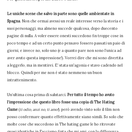
Le uniche scene che salvo in parte sono quelle ambientate in
Spagna
. Non che ormai avessi un reale interesse verso la storia e i
suoi personaggi, ma almeno succede qualcosa, dopo duecento
pagine di nulla. A voler essere onesti succedono fin troppe cose in
poco tempo e ad un certo punto pensavo fossero passati un paio di
giorni, e invece no, solo uno (e a quanto pare non sono l’unica ad
aver avuto questa impressione!). Vorrei dire che mi sono divertita
a leggerlo, ma in mentirei. E' stata un'agonia e stavo cadendo nel
blocco. Quindi per me non è stato nemmeno un buon
intrattenimento.
Un’ultima cosa prima di salutarci.
Per tutto il tempo ho avuto
l’impressione che questo libro fosse una copia di The Hating
Game
(
ti odio, anzi no, ti amo!
), però avendo visto solo il film non
posso confermare quanto effettivamente siano simili. So solo che
molte cose che succedono in The hating game le ho ritrovate
quasi identiche in Facciamo finta che mi ami, con la differenza