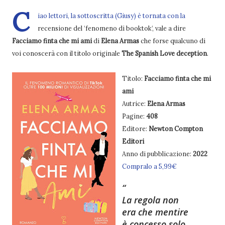
C
iao lettori, la sottoscritta (Giusy) è tornata con la
recensione del ‘fenomeno di booktok‘, vale a dire
Facciamo finta che mi ami
di
Elena Armas
che forse qualcuno di
voi conoscerà con il titolo originale
The Spanish Love deception
.
Titolo:
Facciamo finta che mi
ami
Autrice:
Elena Armas
Pagine:
408
Editore:
Newton Compton
Editori
Anno di pubblicazione:
2022
Compralo a 5,99€
La regola non
era che mentire
è concesso solo