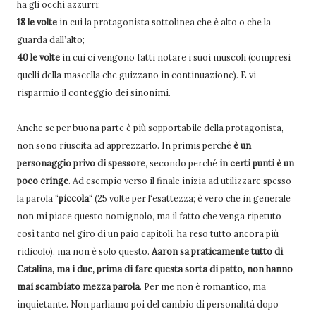
ha gli occhi azzurri;
18 le volte
in cui la protagonista sottolinea che è alto o che la
guarda dall’alto;
40 le volte
in cui ci vengono fatti notare i suoi muscoli (compresi
quelli della mascella che guizzano in continuazione). E vi
risparmio il conteggio dei sinonimi.
Anche se per buona parte è più sopportabile della protagonista,
non sono riuscita ad apprezzarlo. In primis perché
è un
personaggio privo di spessore
, secondo perché
in certi punti è un
poco cringe
. Ad esempio verso il finale inizia ad utilizzare spesso
la parola “
piccola
“ (25 volte per l‘esattezza; è vero che in generale
non mi piace questo nomignolo, ma il fatto che venga ripetuto
così tanto nel giro di un paio capitoli, ha reso tutto ancora più
ridicolo), ma non è solo questo.
Aaron sa praticamente tutto di
Catalina, ma i due, prima di fare questa sorta di patto, non hanno
mai scambiato mezza parola
. Per me non è romantico, ma
inquietante. Non parliamo poi del cambio di personalità dopo