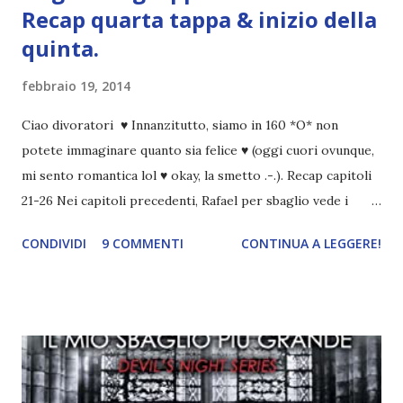
Recap quarta tappa & inizio della
quinta.
febbraio 19, 2014
Ciao divoratori ♥ Innanzitutto, siamo in 160 *O* non
potete immaginare quanto sia felice ♥ (oggi cuori ovunque,
mi sento romantica lol ♥ okay, la smetto .-.). Recap capitoli
21-26 Nei capitoli precedenti, Rafael per sbaglio vede i
ricordi di Haniel e i due litigano. In seguito, i mezzi angeli si
CONDIVIDI
9 COMMENTI
CONTINUA A LEGGERE!
incontrano e Hesediel mostra loro come combattere i puri.
Alcuni sono increduli, altri incerti che sia una buona
idea..fatto sta' che si mettono all'opera. Ma è proprio
quando stanno iniziando ad avere dei risultati che spunta un
angelo puro, Elemiah. Ma, a differenza di cosa pensano,
l'angelo non ha intenzione di fare una strage, piuttosto è lì
per avvertili che Mikael non è più "l'angelo puro" che