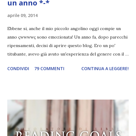
un anno *-*
aprile 09, 2014
Ebbene si, anche il mio piccolo angolino oggi compie un
anno çwwwwç sono emozionata! Un anno fa, dopo parecchi
ripensamenti, decisi di aprire questo blog. Ero un po'
titubante, avevo già avuto un'esperienza del genere con il
mio primo blog ed ero anche indecisa perché crearne uno
CONDIVIDI
79 COMMENTI
CONTINUA A LEGGERE!
nuovo significava avere pazienza, pazienza e ancora
pazienza. E io, di pazienza, ne ho davvero poca. L'attesa mi
manda fuori di testa. Avevo anche paura di abbandonarlo,
dato che inizio cento cose e non ne finisco nemmeno
mezza. Anche la paura che non mi cagasse nessuno c'è
sempre stata, eh. Eppure alla fine mi decisi. Dovevo
pensare ad un nome originale e che ovviamente non fosse
già stato usato. Le prime parole che mi vennero in mente