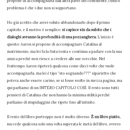
propone di accompagnarla dall’altra parte del continente, l‘unico
problema è che i due non si sopportano.
Ho già scritto che avrei voluto abbandonarlo dopo il primo
capitolo, e il motivo è semplice:
si capisce sin da subito che i
dialoghi avranno la profondità di una pozzanghera.
L’inizio è
questo: Aaron si propone di accompagnare Catalina al
matrimonio, ma lei fa la finta tonta e continua a parlare con la sua
amica perché non riesce a credere alle sue orecchie. Nel
frattempo Aaron ripeterà qualcosa come dieci volte che vuole
accompagnarla, ma lei è tipo “sto sognando???“ siparietto che
poteva anche essere carino, se si fosse svolto in mezza pagina, ma
qui parliamo di un INTERO CAPITOLO COSÌ. Il resto sono tutti
pensieri di Catalina che non hanno la minima utilità perché
parliamo di stupidaggini che ripete fino all‘infinito.
Il resto del libro purtroppo non è molto diverso.
È un libro piatto,
succede qualcosa solo una volta superata le metà del libro, ovvero