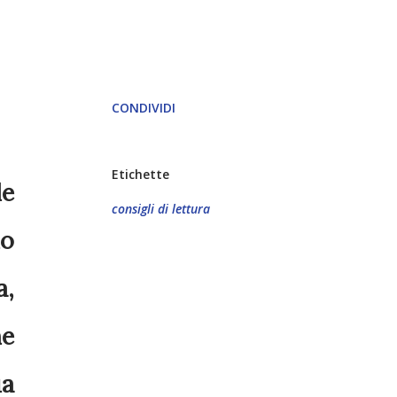
CONDIVIDI
Etichette
le
consigli di lettura
ho
a,
he
ua