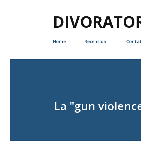
DIVORATORI
Home
Recensioni
Contat
La "gun violenc