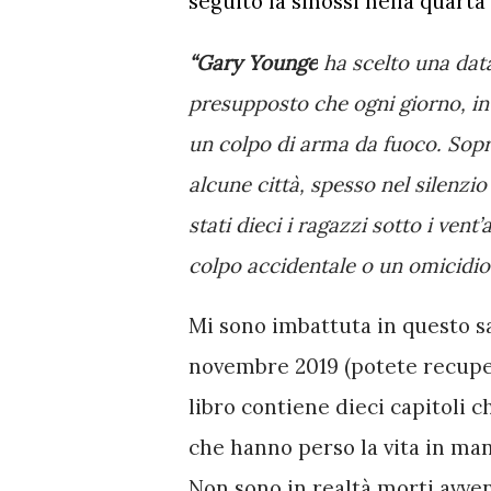
seguito la sinossi nella quarta
“Gary Younge
 ha scelto una dat
presupposto che ogni giorno, in 
un colpo di arma da fuoco. Sopra
alcune città, spesso nel silenzi
stati dieci i ragazzi sotto i ven
colpo accidentale o un omicidio
Mi sono imbattuta in questo sag
novembre 2019 (potete recuper
libro contiene dieci capitoli c
che hanno perso la vita in man
Non sono in realtà morti avven