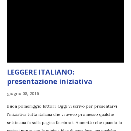
pensare ad un nome originale e che ovviamente non fosse
già stato usato. Le prime parole che mi vennero in mente
furono " Divoratori di libri ". Controllai se fosse già stato
utilizzato e, quando vidi che non esistevano blog con lo
stesso nome, lo creai. Non ho mai avuto altri ripensamenti,
questo mi piacque sin da subito e ancora oggi sono fiera di
questa...
LEGGERE ITALIANO:
presentazione iniziativa
giugno 08, 2016
Buon pomeriggio lettori! Oggi vi scrivo per presentarvi
l'iniziativa tutta italiana che vi avevo promesso qualche
settimana fa sulla pagina facebook. Ammetto che quando lo
scrissi non avevo la minima idea di cosa fare, ma qualche