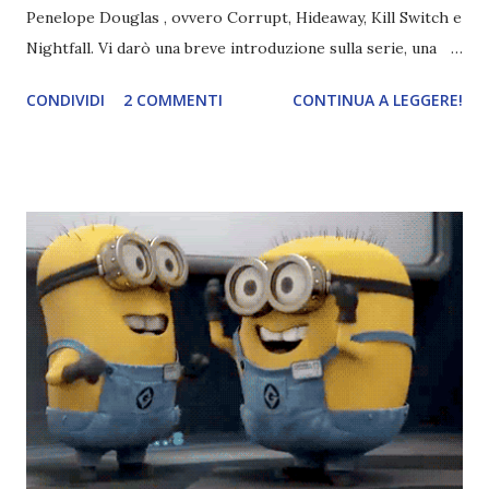
Penelope Douglas , ovvero Corrupt, Hideaway, Kill Switch e
Nightfall. Vi darò una breve introduzione sulla serie, una
spiegazione dei personaggi principali e l’ordine di lettura ,
CONDIVIDI
2 COMMENTI
CONTINUA A LEGGERE!
e anche un breve commento sui libri singoli. I libri sono in
ordine di lettura, in modo che sappiate esattamente dove
iniziare, come continuare e soprattutto dove finire con la
storia dei Cavalieri! Titolo: Corrupt - Il mio sbaglio più
grande (Devil's Night 1#) Autrice : Penelope Douglas
Pagine: 448 Editore: Newton Compton Editori
Pubblicazione: 10 Gennaio 2023 Traduttore: Laura Lancini
Trama: “Si chiama Michael Crist. È il fratello maggiore del
mio ragazzo ed è come quei film dell'orrore che guardi
coprendoti gli occhi. È bellissimo, forte, e assolutamente
terrificante. Non mi vede neppure. Ma io l'ho notato. L'ho
visto, l'ho sentito. Le cose che ha fatto, i misfatti ch...