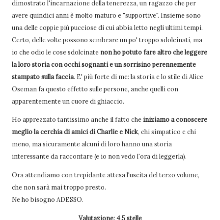
dimostrato l'incarnazione della tenerezza, un ragazzo che per
avere quindici anni è molto maturo e "supportive". Insieme sono
una delle coppie più pucciose di cui abbia letto negli ultimi tempi.
Certo, delle volte possono sembrare un po' troppo sdolcinati, ma
io che odio le cose sdolcinate
non ho potuto fare altro che leggere
la loro storia con occhi sognanti e un sorrisino perennemente
stampato sulla faccia
. E' più forte di me: la storia e lo stile di Alice
Oseman fa questo effetto sulle persone, anche quelli con
apparentemente un cuore di ghiaccio.
Ho apprezzato tantissimo anche il fatto che
iniziamo a conoscere
meglio la cerchia di amici di Charlie e Nick
, chi simpatico e chi
meno, ma sicuramente alcuni di loro hanno una storia
interessante da raccontare (e io non vedo l'ora di leggerla).
Ora attendiamo con trepidante attesa l'uscita del terzo volume,
che non sarà mai troppo presto.
Ne ho bisogno ADESSO.
Valutazione: 4,5 stelle