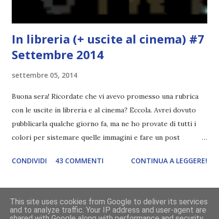
In libreria (+ uscite al cinema) #7
Settembre 2014
settembre 05, 2014
Buona sera! Ricordate che vi avevo promesso una rubrica
con le uscite in libreria e al cinema? Eccola. Avrei dovuto
pubblicarla qualche giorno fa, ma ne ho provate di tutti i
colori per sistemare quelle immagini e fare un post
ordinato! Ora finalmente ci sono riuscita! IN LIBRERIA Per
CONDIVIDI
43 COMMENTI
CONTINUA A LEGGERE!
leggere la trama cliccate sulla copertina. Vi ho segnalato
solo alcune delle uscite, quelle che più hanno attirato la mia
attenzione. Phobia - Wulf Dorn \\ 11 settembre. Ho
This site uses cookies from Google to deliver its services
sentito parlare benissimo di questo autore per quanto
and to analyze traffic. Your IP address and user-agent are
Powered by Blogger
shared with Google along with performance and security