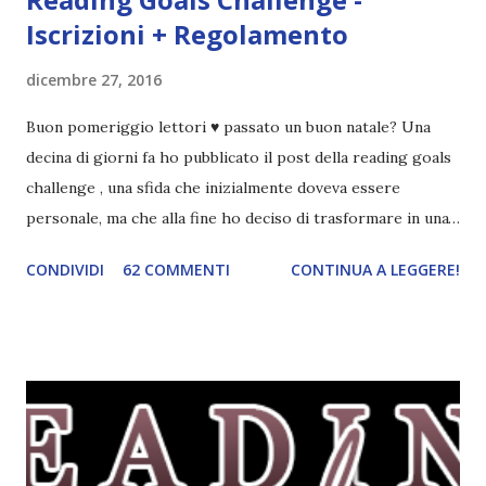
Iscrizioni + Regolamento
dicembre 27, 2016
Buon pomeriggio lettori ♥ passato un buon natale? Una
decina di giorni fa ho pubblicato il post della reading goals
challenge , una sfida che inizialmente doveva essere
personale, ma che alla fine ho deciso di trasformare in una
challenge vera e propria, dato che ci sono state un paio di
CONDIVIDI
62 COMMENTI
CONTINUA A LEGGERE!
persone interessate. E quindi eccomi qui con il post delle
iscrizioni e con il regolamento! La Reading Goals Challenge
La challenge è molto semplice. Bisogna creare una lista di
obiettivi da portare a termine durante il 2017. E' una
challenge un po' particolare perché ogni libro letto può
ricoprire più di un obiettivo. Riportandovi l'esempio che ho
fatto nell'altro post, se leggo un libro horror sulle sirene