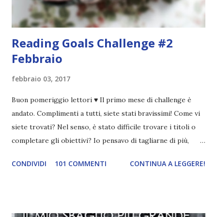
Reading Goals Challenge #2
Febbraio
febbraio 03, 2017
Buon pomeriggio lettori ♥ Il primo mese di challenge è
andato. Complimenti a tutti, siete stati bravissimi! Come vi
siete trovati? Nel senso, è stato difficile trovare i titoli o
completare gli obiettivi? Io pensavo di tagliarne di più,
invece per alcuni libri non ne ho tagliato nemmeno uno 😱.
CONDIVIDI
101 COMMENTI
CONTINUA A LEGGERE!
Ad ogni modo ne ho spuntati cinque, più di quanti pensassi,
conoscendo la mia incapacità di organizzazione lol. Un libro
che parli di danza \ Danza con me Un libro illustrato \
Frankenstein Un classico scritto da una donna \