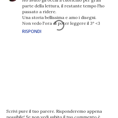
parte della lettura, il restante tempo l'ho
passato a ridere.
Una storia bellissima e amo i disegni.
Non vedo l'ora di poter leggere il 3° <3
RISPONDI
P
Scrivi pure il tuo parere. Risponderemo appena
o
possibile! Se non vedi subito il tuo commento è