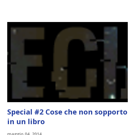
challenge, perché quest'anno sono veramente decisa a
portarne a termine un bel po'. Non tanto perché cavolo, ho
terminato una sfida, sono Dio!, ma piuttosto perché voglio
spaziare con i generi letterari e non limitarmi al fantasy.
Per farvi un esempio nel 2015 mi sembra di aver letto
troppi libri impegnativi e davvero pochi libri "leggeri", il
che non è sempre un bene. Credo che sia stata la principale
causa per il mio calo di letture. Comunque, ogni mese -
nessun giorno fisso, però - pubblicherò questo post.
Spero che la rubrica sia di vostro gradimento. GENNAIO
TBR+OBIETTIVI Questa è la mia tbr del mese...
Special #2 Cose che non sopporto
in un libro
maggio 04, 2014