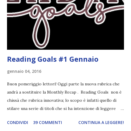
scritto dal mio autore preferito, tecnicamente ho già
completato tre degli obiettivi della mia lista . Non importa
leggere 345.453.312 libri, ma maturare come lettore,
uscendo fuori dalla propria comfort zone. Come
partecipare Per partecipare non dovete fare altro che
crea...
Reading Goals #1 Gennaio
gennaio 04, 2016
Buon pomeriggio lettori! Oggi parte la nuova rubrica che
andrà a sostituire la Monthly Recap . Reading Goals non è
chissà che rubrica innovativa; lo scopo è infatti quello di
stilare una serie di titoli che si ha intenzione di leggere
durante il mese e di riepilogare le letture fatte. E' anche
CONDIVIDI
39 COMMENTI
CONTINUA A LEGGERE!
una rubrica per tenere sotto controllo le reading