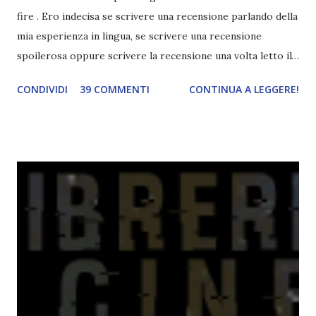
fire . Ero indecisa se scrivere una recensione parlando della
mia esperienza in lingua, se scrivere una recensione
spoilerosa oppure scrivere la recensione una volta letto il
libro in italiano (sempre se ne avremo la possibilità). Alla
CONDIVIDI
39 COMMENTI
CONTINUA A LEGGERE!
fine mi avete convinto e ho deciso di parlarvi della mia
esperienza. Ho deciso di trasformarla in una rubrica nella
quale mi concentrerò di più sulle difficoltà avute durante la
lettura e magari condividerò con voi qualche consiglio su
ciò che mi è stato d'aiuto per affrontarla. Perciò non ci
saranno né spoiler né fangirlamenti (okay, solo su Chaol
perché..perché sì u.u) e chiunque abbia voglia di
intraprendere la lettura in lingua di questo libro o di questa
serie può tranquillamente leggere questo post e farsi
un'idea di cosa lo aspetti.. Non so quanti di voi siano a
conoscenza del fatto che frequento un liceo linguistico. Se
state pensando che io sia un asso nelle lingue, v...