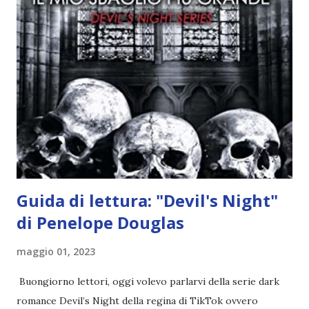
Frankenstein Un libro ambientato in Germania \
Frankenstein Un libro da cui è stato tratto un film \
Frankenstein Il prossimo mese dovrei spuntare più
obiettivi secondo i miei piani di lettura 😂 Adesso facciamo
due calcoli! Chi ha letto il maggior numero di libri? Sara
Sara con ben 24 letture ! Chi ha completato il maggior
numero di obiettivi? Sara Sara con 131\200 obiettivi (ho
escluso quelli che prevedono la lettu...
Guida di lettura: "Devil's Night"
di Penelope Douglas
maggio 01, 2023
Buongiorno lettori, oggi volevo parlarvi della serie dark
romance Devil’s Night della regina di TikTok ovvero