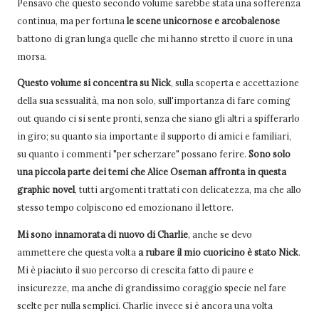
Pensavo che questo secondo volume sarebbe stata una sofferenza
continua, ma per fortuna
le scene unicornose e arcobalenose
battono di gran lunga quelle che mi hanno stretto il cuore in una
morsa.
Questo volume si concentra su Nick
, sulla scoperta e accettazione
della sua sessualità, ma non solo, sull'importanza di fare coming
out quando ci si sente pronti, senza che siano gli altri a spifferarlo
in giro; su quanto sia importante il supporto di amici e familiari,
su quanto i commenti "per scherzare" possano ferire.
Sono solo
una piccola parte dei temi che Alice Oseman affronta in questa
graphic novel
, tutti argomenti trattati con delicatezza, ma che allo
stesso tempo colpiscono ed emozionano il lettore.
Mi sono innamorata di nuovo di Charlie
, anche se devo
ammettere che questa volta
a rubare il mio cuoricino è stato Nick
.
Mi è piaciuto il suo percorso di crescita fatto di paure e
insicurezze, ma anche di grandissimo coraggio specie nel fare
scelte per nulla semplici. Charlie invece si è ancora una volta