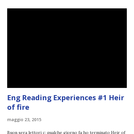
rating più basso è di tipo quattro stelline o_o. Perciò
potete capire le mie aspettative! Innanzitutto, se la Gier o
la ce avesse deciso di pubblicare la trilogia in un unico libro,
probabilmente lo avrei apprezzato molto di più. Red è
molto introduttivo, nel senso che in trecento pagine non
succede un bel niente. E non ha nemmeno un finale ._.
finisce esattamente nel bel mezzo della storia (anzi, quale
"mezzo" della storia? Questa storia ha praticamente solo
l'inizio!). Stessa cosa con Blue , stessa...
Eng Reading Experiences #1 Heir
of fire
maggio 23, 2015
Buon sera lettori c: qualche giorno fa ho terminato Heir of