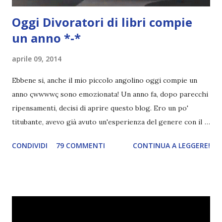
Oggi
Divoratori di libri
compie
un anno *-*
aprile 09, 2014
Ebbene si, anche il mio piccolo angolino oggi compie un
anno çwwwwç sono emozionata! Un anno fa, dopo parecchi
ripensamenti, decisi di aprire questo blog. Ero un po'
titubante, avevo già avuto un'esperienza del genere con il
mio primo blog ed ero anche indecisa perché crearne uno
CONDIVIDI
79 COMMENTI
CONTINUA A LEGGERE!
nuovo significava avere pazienza, pazienza e ancora
pazienza. E io, di pazienza, ne ho davvero poca. L'attesa mi
manda fuori di testa. Avevo anche paura di abbandonarlo,
dato che inizio cento cose e non ne finisco nemmeno
mezza. Anche la paura che non mi cagasse nessuno c'è
sempre stata, eh. Eppure alla fine mi decisi. Dovevo