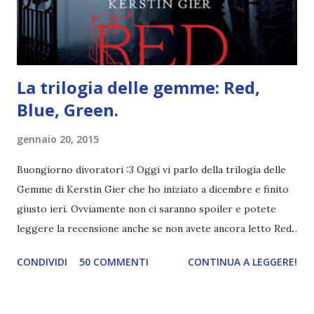
dei libri sono dei grandi lettori, fatto sta che io non ho mai
trovato una scena in ...
La trilogia delle gemme: Red,
Blue, Green.
gennaio 20, 2015
Buongiorno divoratori :3 Oggi vi parlo della trilogia delle
Gemme di Kerstin Gier che ho iniziato a dicembre e finito
giusto ieri. Ovviamente non ci saranno spoiler e potete
leggere la recensione anche se non avete ancora letto Red.
Per le trame dei libri cliccate sulle cover :3 Red, Blue e
CONDIVIDI
50 COMMENTI
CONTINUA A LEGGERE!
Green sono state delle letture molto piacevoli ma non
nego il fatto che le mie aspettative sono state un po'
deluse. Ho sempre letto recensioni positivissime e su GR il