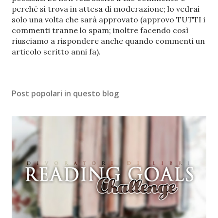
s
perché si trova in attesa di moderazione; lo vedrai
t
solo una volta che sarà approvato (approvo TUTTI i
a
commenti tranne lo spam; inoltre facendo così
u
riusciamo a rispondere anche quando commenti un
n
articolo scritto anni fa).
c
o
m
Post popolari in questo blog
m
e
n
t
o