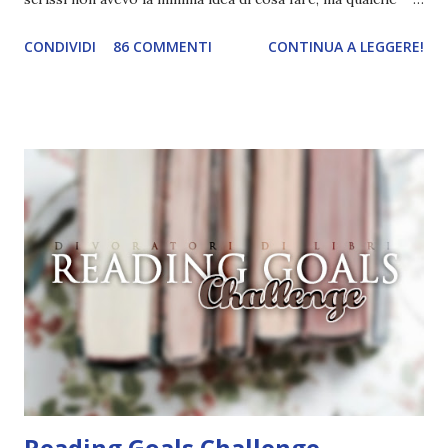
giorno fa ho buttato giù un'idea che mi piace parecchio. <a
CONDIVIDI
86 COMMENTI
CONTINUA A LEGGERE!
href="http://divoratoridilibri.blogspot.com/2016/06/legg
ere-italiano-blogtour-presentazione.html"><img
src="http://i68.tinypic.com/2vmt5lk.png" width="300">
</a> Ok, sorvoliamo sulla mia totale incapacità di scegliere
titoli e passiamo alla spiegazione di questa iniziativa che
sarà piuttosto difficile (per me). Siccome è tipo la terza
volta che provo a scrivere questo post (con scarsi risultati),
farò uno schemino semplice semplice per evitare di
spiegarmi come un libro chiuso (as always). IN COSA
CONSISTE QUESTO BLOGTOUR? E' un'iniziativa dedicata
agli autori italiani, sia pubblicati da editori sia
autopubblicati. Si svolgerà ne...
Reading Goals Challenge -