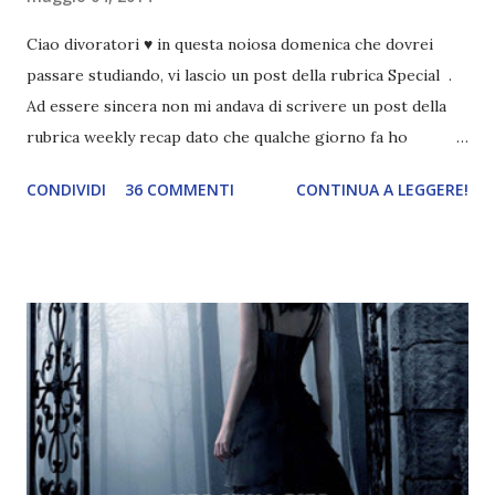
Ciao divoratori ♥ in questa noiosa domenica che dovrei
passare studiando, vi lascio un post della rubrica Special .
Ad essere sincera non mi andava di scrivere un post della
rubrica weekly recap dato che qualche giorno fa ho
pubblicato la monthly recap . Scusate, ma mi scocciava
CONDIVIDI
36 COMMENTI
CONTINUA A LEGGERE!
troppo creare un nuovo banner xD Nella puntata di oggi vi
parlerò di cosa non sopporto in un libro, più nello specifico
Cosa mi fa alzare gli occhi al cielo quando leggo un libro .
Quante volte vi è capitato di trovare sempre gli stessi modi
di dire in un libro? Ad esempio, i capelli arruffati . TUTTI I
RAGAZZI nei libri hanno i capelli arruffati. Vabbè, c'è crisi, il
pettine costa. Dovrei regalarglielo io uno. O magari del gel.
Fatto sta che nella realtà i ragazzi con i capelli così
sembrano degli scappati di casa. Ah, poi ci sono le ciocche
ribelli. Che monelli, che trasgry. Oppure tutti i personaggi