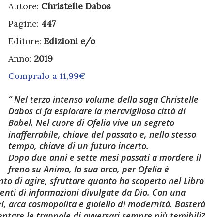
Autore:
Christelle Dabos
Pagine:
447
Editore:
Edizioni e/o
Anno:
2019
Compralo a 11,99€
Nel terzo intenso volume della saga Christelle
Dabos ci fa esplorare la meravigliosa città di
Babel. Nel cuore di Ofelia vive un segreto
inafferrabile, chiave del passato e, nello stesso
tempo, chiave di un futuro incerto.
Dopo due anni e sette mesi passati a mordere il
freno su Anima, la sua arca, per Ofelia è
to di agire, sfruttare quanto ha scoperto nel Libro
enti di informazioni divulgate da Dio. Con una
el, arca cosmopolita e gioiello di modernità. Basterà
sventare le trappole di avversari sempre più temibili?