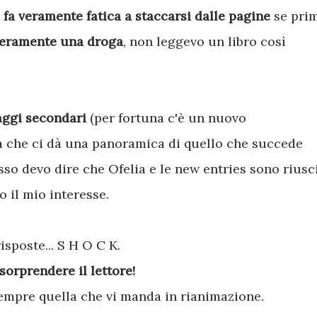
i fa veramente fatica a staccarsi dalle pagine
se pri
veramente una droga
, non leggevo un libro così
aggi secondari
(per fortuna c'è un nuovo
ta che ci dà una panoramica di quello che succede
sso devo dire che Ofelia e le new entries sono riusci
 il mio interesse.
sposte... S H O C K.
orprendere il lettore!
 sempre quella che vi manda in rianimazione.