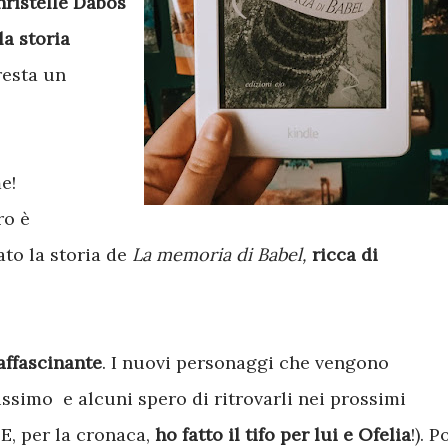
hristelle Dabos
la storia
resta un
e!
ro è
ato la storia de
La memoria di Babel,
ricca di
affascinante
. I nuovi personaggi che vengono
issimo e alcuni spero di ritrovarli nei prossimi
, per la cronaca,
ho fatto il tifo per lui e Ofelia
!). P