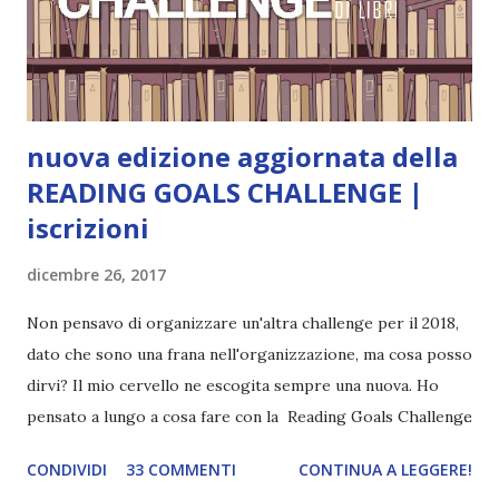
terrificante. Non mi vede neppure. Ma io l'ho notato. L'ho
visto, l'ho sentito. Le cose che ha fatto, i misfatti ch...
nuova edizione aggiornata della
READING GOALS CHALLENGE |
iscrizioni
dicembre 26, 2017
Non pensavo di organizzare un'altra challenge per il 2018,
dato che sono una frana nell'organizzazione, ma cosa posso
dirvi? Il mio cervello ne escogita sempre una nuova. Ho
pensato a lungo a cosa fare con la Reading Goals Challenge
. Io avrei continuato a prescindere con i miei obiettivi, ma
CONDIVIDI
33 COMMENTI
CONTINUA A LEGGERE!
ho scoperto che anche alcuni di voi avrebbero fatto così,