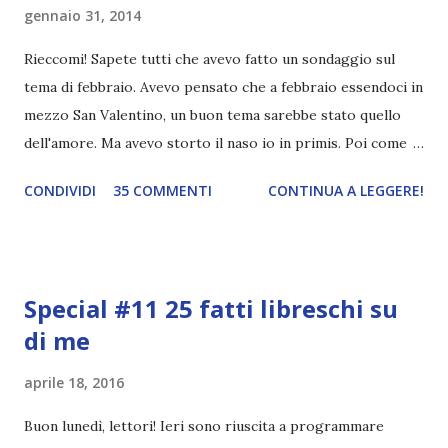
gennaio 31, 2014
Rieccomi! Sapete tutti che avevo fatto un sondaggio sul
tema di febbraio. Avevo pensato che a febbraio essendoci in
mezzo San Valentino, un buon tema sarebbe stato quello
dell'amore. Ma avevo storto il naso io in primis. Poi come
tema era troppo vago. Così avevo deciso di rendere le cose
CONDIVIDI
35 COMMENTI
CONTINUA A LEGGERE!
più difficili e fare decidere a voi lettori tra storie d'amore
da diabete, storie d'amore/odio, storie strappalacrime. Ma,
visto che decido sempre di testa mia, due giorni prima della
fine di gennaio, ho pensato ad un tema interessante. Potevo
Special #11 25 fatti libreschi su
farlo benissimo il prossimo mese, però visto che avrei
di me
fatto decidere a uno di voi, il mese di febbraio era perfetto.
Dunque qual è questo tema, vi starete chiedendo. Il tema di
aprile 18, 2016
febbraio è libri ispirati alle favole! Che ve ne pare? Io avrei
un po' di titoli in wishlist ^^ Non avendo letto nessun libro
Buon lunedì, lettori! Ieri sono riuscita a programmare