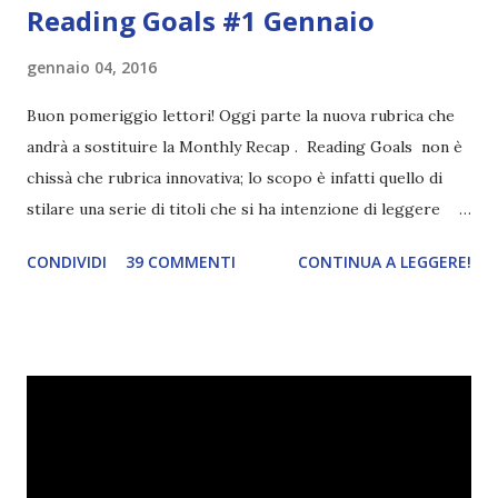
Reading Goals #1 Gennaio
gennaio 04, 2016
Buon pomeriggio lettori! Oggi parte la nuova rubrica che
andrà a sostituire la Monthly Recap . Reading Goals non è
chissà che rubrica innovativa; lo scopo è infatti quello di
stilare una serie di titoli che si ha intenzione di leggere
durante il mese e di riepilogare le letture fatte. E' anche
CONDIVIDI
39 COMMENTI
CONTINUA A LEGGERE!
una rubrica per tenere sotto controllo le reading
challenge, perché quest'anno sono veramente decisa a
portarne a termine un bel po'. Non tanto perché cavolo, ho
terminato una sfida, sono Dio!, ma piuttosto perché voglio
spaziare con i generi letterari e non limitarmi al fantasy.
Per farvi un esempio nel 2015 mi sembra di aver letto
troppi libri impegnativi e davvero pochi libri "leggeri", il
che non è sempre un bene. Credo che sia stata la principale