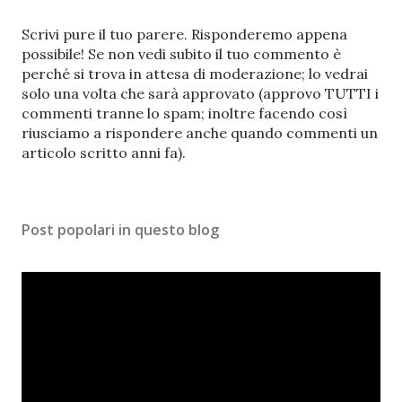
P
Scrivi pure il tuo parere. Risponderemo appena
o
possibile! Se non vedi subito il tuo commento è
s
perché si trova in attesa di moderazione; lo vedrai
t
solo una volta che sarà approvato (approvo TUTTI i
a
commenti tranne lo spam; inoltre facendo così
u
riusciamo a rispondere anche quando commenti un
n
articolo scritto anni fa).
c
o
m
Post popolari in questo blog
m
e
n
t
o