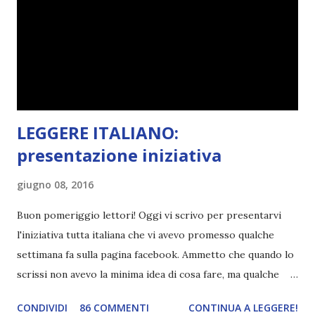
causa per il mio calo di letture. Comunque, ogni mese -
nessun giorno fisso, però - pubblicherò questo post.
Spero che la rubrica sia di vostro gradimento. GENNAIO
TBR+OBIETTIVI Questa è la mia tbr del mese...
LEGGERE ITALIANO:
presentazione iniziativa
giugno 08, 2016
Buon pomeriggio lettori! Oggi vi scrivo per presentarvi
l'iniziativa tutta italiana che vi avevo promesso qualche
settimana fa sulla pagina facebook. Ammetto che quando lo
scrissi non avevo la minima idea di cosa fare, ma qualche
giorno fa ho buttato giù un'idea che mi piace parecchio. <a
CONDIVIDI
86 COMMENTI
CONTINUA A LEGGERE!
href="http://divoratoridilibri.blogspot.com/2016/06/legg