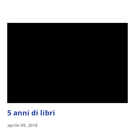
perciò ho pensato " perché non riprovarci? ". Ho pensato
cosa non ha funzionato (secondo me), ho fatto qualche
modifica ed ora eccomi qui con la Reading Goals Challenge
2.0.
5 anni di libri
aprile 09, 2018