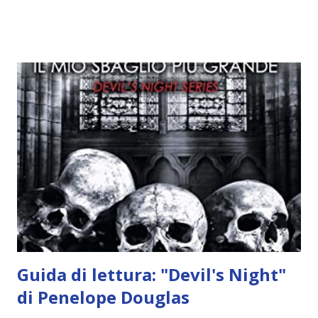
Alcuni sono increduli, altri incerti che sia una buona
idea..fatto sta' che si mettono all'opera. Ma è proprio
quando stanno iniziando ad avere dei risultati che spunta un
angelo puro, Elemiah. Ma, a differenza di cosa pensano,
l'angelo non ha intenzione di fare una strage, piuttosto è lì
per avvertili che Mikael non è più "l'angelo puro" che
credono e che potrebbe aver ucciso altri mezzi angeli, tipo
Rafael. A quelle parole, Haniel seguito da altri ibridi, si reca
nell'appartamento, senza risultati. Infine cercano nella
chiesetta. Lì trovano Rafael alle prese con gli angeli puri,
ma questa volta ...
Guida di lettura: "Devil's Night"
di Penelope Douglas