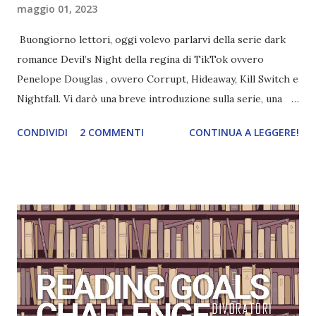
maggio 01, 2023
Buongiorno lettori, oggi volevo parlarvi della serie dark
romance Devil’s Night della regina di TikTok ovvero
Penelope Douglas , ovvero Corrupt, Hideaway, Kill Switch e
Nightfall. Vi darò una breve introduzione sulla serie, una
spiegazione dei personaggi principali e l’ordine di lettura ,
CONDIVIDI
2 COMMENTI
CONTINUA A LEGGERE!
e anche un breve commento sui libri singoli. I libri sono in
ordine di lettura, in modo che sappiate esattamente dove
iniziare, come continuare e soprattutto dove finire con la
storia dei Cavalieri! Titolo: Corrupt - Il mio sbaglio più
grande (Devil's Night 1#) Autrice : Penelope Douglas
Pagine: 448 Editore: Newton Compton Editori
Pubblicazione: 10 Gennaio 2023 Traduttore: Laura Lancini
Trama: “Si chiama Michael Crist. È il fratello maggiore del
mio ragazzo ed è come quei film dell'orrore che guardi
coprendoti gli occhi. È bellissimo, forte, e assolutamente