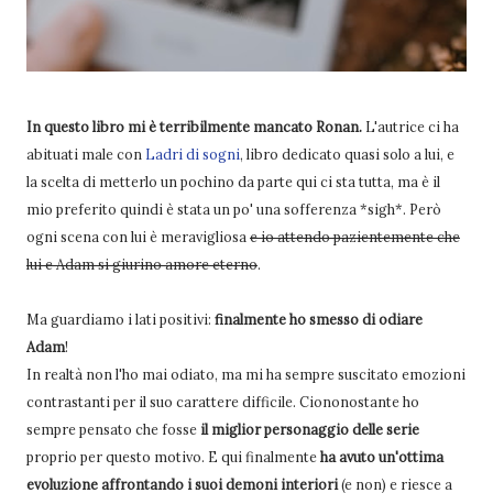
In questo libro mi è terribilmente mancato Ronan.
L'autrice ci ha
abituati male con
Ladri di sogni
, libro dedicato quasi solo a lui, e
la scelta di metterlo un pochino da parte qui ci sta tutta, ma è il
mio preferito quindi è stata un po' una sofferenza *sigh*. Però
ogni scena con lui è meravigliosa
e io attendo pazientemente che
lui e Adam si giurino amore eterno
.
Ma guardiamo i lati positivi:
finalmente ho smesso di odiare
Adam
!
In realtà non l'ho mai odiato, ma mi ha sempre suscitato emozioni
contrastanti per il suo carattere difficile. Ciononostante ho
sempre pensato che fosse
il miglior personaggio delle serie
proprio per questo motivo. E qui finalmente
ha avuto un'ottima
evoluzione affrontando
i suoi demoni interiori
(e non) e riesce a