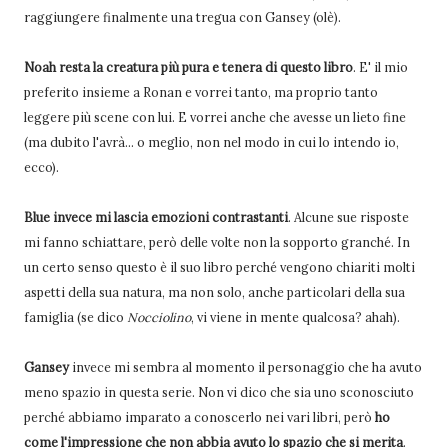
raggiungere finalmente una tregua con Gansey (olè).
Noah resta la creatura più pura e tenera di questo libro
. E' il mio
preferito insieme a Ronan e vorrei tanto, ma proprio tanto
leggere più scene con lui. E vorrei anche che avesse un lieto fine
(ma dubito l'avrà... o meglio, non nel modo in cui lo intendo io,
ecco).
Blue invece mi lascia emozioni contrastanti
. Alcune sue risposte
mi fanno schiattare, però delle volte non la sopporto granché. In
un certo senso questo è il suo libro perché vengono chiariti molti
aspetti della sua natura, ma non solo, anche particolari della sua
famiglia (se dico
Nocciolino
, vi viene in mente qualcosa? ahah).
Gansey
invece mi sembra al momento il personaggio che ha avuto
meno spazio in questa serie. Non vi dico che sia uno sconosciuto
perché abbiamo imparato a conoscerlo nei vari libri, però
ho
come l'impressione che non abbia avuto lo spazio che si merita
.