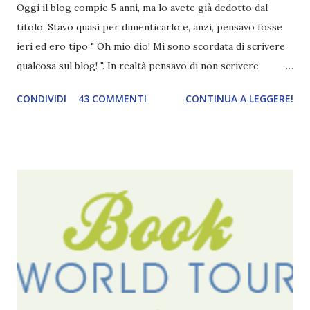
Oggi il blog compie 5 anni, ma lo avete già dedotto dal
titolo. Stavo quasi per dimenticarlo e, anzi, pensavo fosse
ieri ed ero tipo " Oh mio dio! Mi sono scordata di scrivere
qualcosa sul blog! ". In realtà pensavo di non scrivere
completamente niente perché i 'blogversary' stanno
CONDIVIDI
43 COMMENTI
CONTINUA A LEGGERE!
diventando un po' come i miei compleanni. Semplicemente
mi scoccia festeggiarli perché tanto ogni anno dico sempre
le solite cose (e in effetti gli ultimi quattro blogversary
sembrano fatti tutti con lo stampino.. NO, NON
CERCATELI, SONO IMBARAZZANTI!) . Però cavolo, sono
cinque anni e non sono pochi . Il blog è praticamente
l'unica cosa della mia vita che ho continuato con costanza
(più o meno) e non come le tremila cose che inizio per poi
lasciare a metà. Tra l'altro ripenso a circa un anno e mezzo
fa, quando non sapevo più che farmene di D ivoratori di
libri . Quindi pubblicare un post celebrativo era il minimo