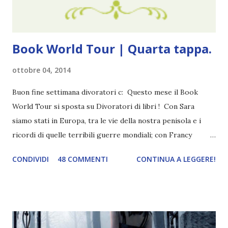
che potessi fare. All'inizio non avevo idea che il ...
Book World Tour | Quarta tappa.
ottobre 04, 2014
Buon fine settimana divoratori c: Questo mese il Book
World Tour si sposta su Divoratori di libri ! Con Sara
siamo stati in Europa, tra le vie della nostra penisola e i
ricordi di quelle terribili guerre mondiali; con Francy
abbiamo esplorato i territori asiatici; con Mel e Mys
CONDIVIDI
48 COMMENTI
CONTINUA A LEGGERE!
abbiamo vagato nella savana. Ora preparate le valigie che si
va in OCEANIA ! Se volete rinfrescarvi la memoria, potete
trovare le regole nel post introduttivo , mentre la classifica
potete trovarla a questo link . Adesso passiamo agli
obiettivi! OBIETTIVI Iniziamo con un obiettivo facile facile: