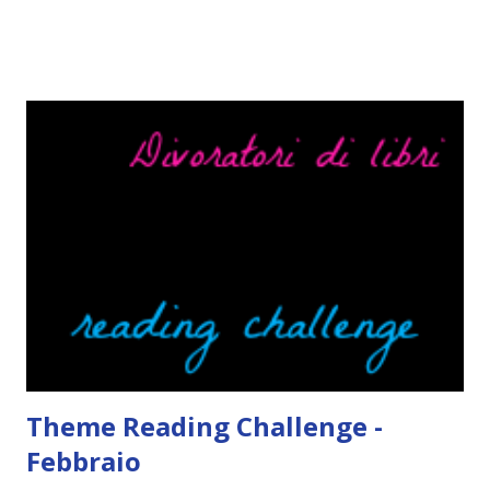
ere-italiano-blogtour-presentazione.html"><img
src="http://i68.tinypic.com/2vmt5lk.png" width="300">
</a> Ok, sorvoliamo sulla mia totale incapacità di scegliere
titoli e passiamo alla spiegazione di questa iniziativa che
sarà piuttosto difficile (per me). Siccome è tipo la terza
volta che provo a scrivere questo post (con scarsi risultati),
farò uno schemino semplice semplice per evitare di
spiegarmi come un libro chiuso (as always). IN COSA
CONSISTE QUESTO BLOGTOUR? E' un'iniziativa dedicata
agli autori italiani, sia pubblicati da editori sia
autopubblicati. Si svolgerà ne...
Theme Reading Challenge -
Febbraio