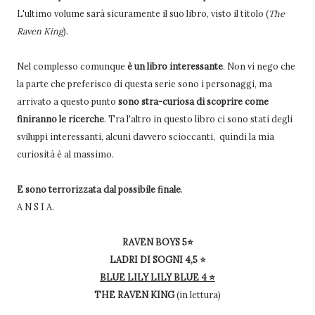
L'ultimo volume sarà sicuramente il suo libro, visto il titolo (
The
Raven King
).
Nel complesso comunque
è un libro interessante
. Non vi nego che
la parte che preferisco di questa serie sono i personaggi, ma
arrivato a questo punto
sono stra-curiosa di scoprire come
finiranno le ricerche
. Tra l'altro in questo libro ci sono stati degli
sviluppi interessanti, alcuni davvero scioccanti, quindi la mia
curiosità è al massimo.
E sono terrorizzata dal possibile finale
.
A N S I A.
RAVEN BOYS 5⭐
LADRI DI SOGNI 4,5
⭐
BLUE LILY LILY BLUE 4
⭐
THE RAVEN KING
(in lettura)