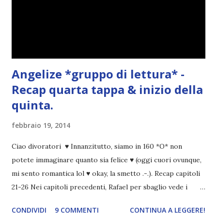
Angelize *gruppo di lettura* -
Recap quarta tappa & inizio della
quinta.
febbraio 19, 2014
Ciao divoratori ♥ Innanzitutto, siamo in 160 *O* non
potete immaginare quanto sia felice ♥ (oggi cuori ovunque,
mi sento romantica lol ♥ okay, la smetto .-.). Recap capitoli
21-26 Nei capitoli precedenti, Rafael per sbaglio vede i
ricordi di Haniel e i due litigano. In seguito, i mezzi angeli si
CONDIVIDI
9 COMMENTI
CONTINUA A LEGGERE!
incontrano e Hesediel mostra loro come combattere i puri.