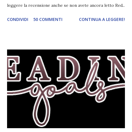
leggere la recensione anche se non avete ancora letto Red.
Per le trame dei libri cliccate sulle cover :3 Red, Blue e
CONDIVIDI
50 COMMENTI
CONTINUA A LEGGERE!
Green sono state delle letture molto piacevoli ma non
nego il fatto che le mie aspettative sono state un po'
deluse. Ho sempre letto recensioni positivissime e su GR il
rating più basso è di tipo quattro stelline o_o. Perciò
potete capire le mie aspettative! Innanzitutto, se la Gier o
la ce avesse deciso di pubblicare la trilogia in un unico libro,
probabilmente lo avrei apprezzato molto di più. Red è
molto introduttivo, nel senso che in trecento pagine non
succede un bel niente. E non ha nemmeno un finale ._.
finisce esattamente nel bel mezzo della storia (anzi, quale
"mezzo" della storia? Questa storia ha praticamente solo
l'inizio!). Stessa cosa con Blue , stessa...