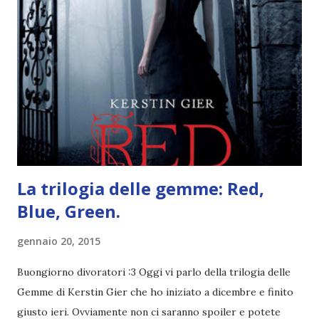
un libro ambientato in Australia . Mare, mare, mare !
L'Oceania è circondata dal mare! Un libro nel quale il mare è
l'elemento fondamentale. Un libro sulle sirene, un libro con
protagonisti dei surfisti.. un libro importante nella storia
della letteratura australiana, neozelandese, ecc . l'Oceania
è ricca di natura! Leggete un libro con una cover molto, ...
La trilogia delle gemme: Red,
Blue, Green.
gennaio 20, 2015
Buongiorno divoratori :3 Oggi vi parlo della trilogia delle
Gemme di Kerstin Gier che ho iniziato a dicembre e finito
giusto ieri. Ovviamente non ci saranno spoiler e potete