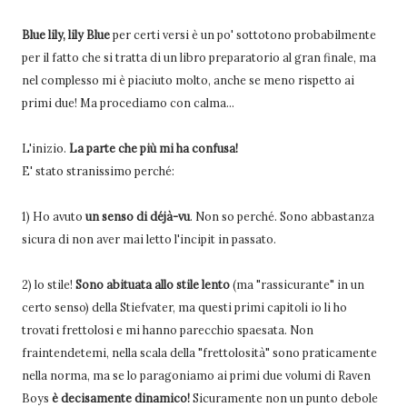
Blue lily, lily Blue
per certi versi è un po' sottotono probabilmente
per il fatto che si tratta di un libro preparatorio al gran finale, ma
nel complesso mi è piaciuto molto, anche se meno rispetto ai
primi due! Ma procediamo con calma...
L'inizio.
La parte che più mi ha confusa!
E' stato stranissimo perché:
1) Ho avuto
un senso di déjà-vu
. Non so perché. Sono abbastanza
sicura di non aver mai letto l'incipit in passato.
2) lo stile!
Sono abituata allo stile
lento
(ma "rassicurante" in un
certo senso) della Stiefvater, ma questi primi capitoli io li ho
trovati frettolosi e mi hanno parecchio spaesata. Non
fraintendetemi, nella scala della "frettolosità" sono praticamente
nella norma, ma se lo paragoniamo ai primi due volumi di Raven
Boys
è decisamente dinamico!
Sicuramente non un punto debole