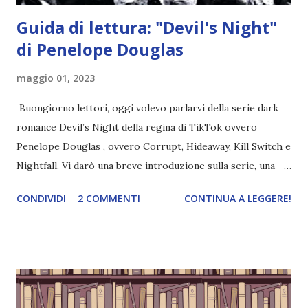
Guida di lettura: "Devil's Night"
di Penelope Douglas
maggio 01, 2023
Buongiorno lettori, oggi volevo parlarvi della serie dark
romance Devil’s Night della regina di TikTok ovvero
Penelope Douglas , ovvero Corrupt, Hideaway, Kill Switch e
Nightfall. Vi darò una breve introduzione sulla serie, una
spiegazione dei personaggi principali e l’ordine di lettura ,
CONDIVIDI
2 COMMENTI
CONTINUA A LEGGERE!
e anche un breve commento sui libri singoli. I libri sono in
ordine di lettura, in modo che sappiate esattamente dove
iniziare, come continuare e soprattutto dove finire con la
storia dei Cavalieri! Titolo: Corrupt - Il mio sbaglio più
grande (Devil's Night 1#) Autrice : Penelope Douglas
Pagine: 448 Editore: Newton Compton Editori