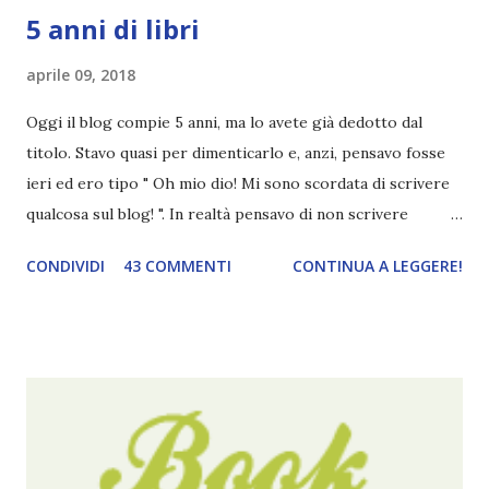
5 anni di libri
aprile 09, 2018
Oggi il blog compie 5 anni, ma lo avete già dedotto dal
titolo. Stavo quasi per dimenticarlo e, anzi, pensavo fosse
ieri ed ero tipo " Oh mio dio! Mi sono scordata di scrivere
qualcosa sul blog! ". In realtà pensavo di non scrivere
completamente niente perché i 'blogversary' stanno
CONDIVIDI
43 COMMENTI
CONTINUA A LEGGERE!
diventando un po' come i miei compleanni. Semplicemente
mi scoccia festeggiarli perché tanto ogni anno dico sempre
le solite cose (e in effetti gli ultimi quattro blogversary
sembrano fatti tutti con lo stampino.. NO, NON
CERCATELI, SONO IMBARAZZANTI!) . Però cavolo, sono
cinque anni e non sono pochi . Il blog è praticamente
l'unica cosa della mia vita che ho continuato con costanza