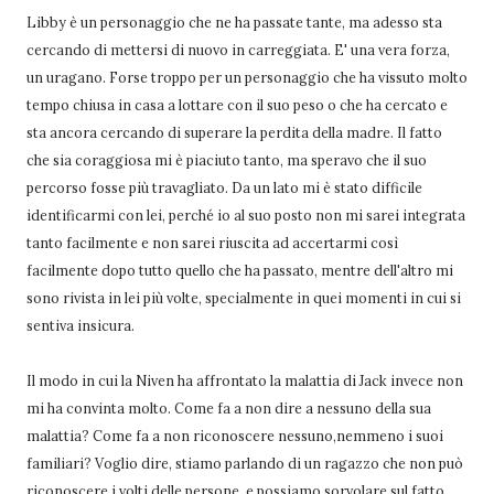
Libby è un personaggio che ne ha passate tante, ma adesso sta
cercando di mettersi di nuovo in carreggiata. E' una vera forza,
un uragano. Forse troppo per un personaggio che ha vissuto molto
tempo chiusa in casa a lottare con il suo peso o che ha cercato e
sta ancora cercando di superare la perdita della madre. Il fatto
che sia coraggiosa mi è piaciuto tanto, ma speravo che il suo
percorso fosse più travagliato. Da un lato mi è stato difficile
identificarmi con lei, perché io al suo posto non mi sarei integrata
tanto facilmente e non sarei riuscita ad accertarmi così
facilmente dopo tutto quello che ha passato, mentre dell'altro mi
sono rivista in lei più volte, specialmente in quei momenti in cui si
sentiva insicura.
Il modo in cui la Niven ha affrontato la malattia di Jack invece non
mi ha convinta molto. Come fa a non dire a nessuno della sua
malattia? Come fa a non riconoscere nessuno,nemmeno i suoi
familiari? Voglio dire, stiamo parlando di un ragazzo che non può
riconoscere i volti delle persone, e possiamo sorvolare sul fatto