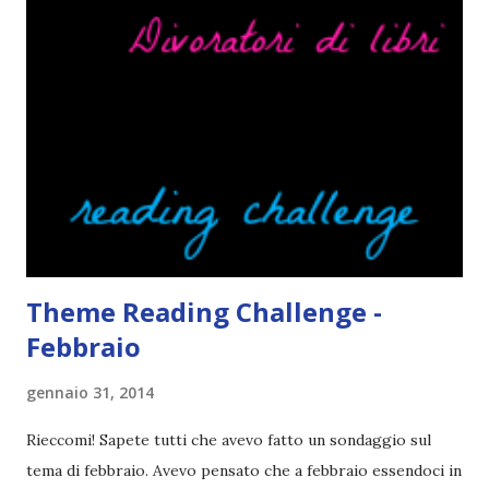
di commentare certi passaggi con le faccine ahaha), però se
per sbaglio si piega un angolo o qualcuno lo evidenziasse
piangerei e mi salirebbe il nazismo. Mi lascio convincere
con facilità dalle cover. Ecco perché la mia lista di libri in
lingua da leggere è così lunga. Ah, e se la cover fa cagare di
solito tengo a snobbarlo . Ci sto lavorando su questo
problema. Non leggo sempre la trama o, meglio, lo faccio
solo in parte per godermi di più il lib...
Theme Reading Challenge -
Febbraio
gennaio 31, 2014
Rieccomi! Sapete tutti che avevo fatto un sondaggio sul
tema di febbraio. Avevo pensato che a febbraio essendoci in