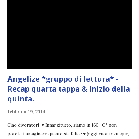
Angelize *gruppo di lettura* -
Recap quarta tappa & inizio della
quinta.
febbraio 19, 2014
Ciao divoratori ♥ Innanzitutto, siamo in 160 *O* non
potete immaginare quanto sia felice ♥ (oggi cuori ovunque,