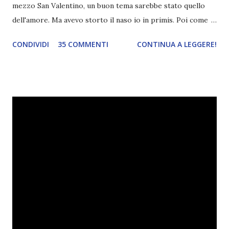
mezzo San Valentino, un buon tema sarebbe stato quello
dell'amore. Ma avevo storto il naso io in primis. Poi come
tema era troppo vago. Così avevo deciso di rendere le cose
CONDIVIDI
35 COMMENTI
CONTINUA A LEGGERE!
più difficili e fare decidere a voi lettori tra storie d'amore
da diabete, storie d'amore/odio, storie strappalacrime. Ma,
visto che decido sempre di testa mia, due giorni prima della
fine di gennaio, ho pensato ad un tema interessante. Potevo
farlo benissimo il prossimo mese, però visto che avrei
fatto decidere a uno di voi, il mese di febbraio era perfetto.
Dunque qual è questo tema, vi starete chiedendo. Il tema di
febbraio è libri ispirati alle favole! Che ve ne pare? Io avrei
un po' di titoli in wishlist ^^ Non avendo letto nessun libro
ispirato alle favole (D:), tutte voi lasciate solo un titolo e
poi a random ne sceglierò tre! Aggiornerò il post, oppure
potrete trova...