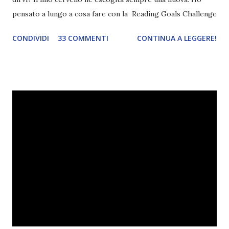
pensato a lungo a cosa fare con la Reading Goals Challenge
. Io avrei continuato a prescindere con i miei obiettivi, ma
CONDIVIDI
33 COMMENTI
CONTINUA A LEGGERE!
ho scoperto che anche alcuni di voi avrebbero fatto così,
perciò ho pensato " perché non riprovarci? ". Ho pensato
cosa non ha funzionato (secondo me), ho fatto qualche
modifica ed ora eccomi qui con la Reading Goals Challenge
2.0.