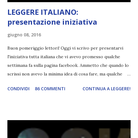
LEGGERE ITALIANO:
presentazione iniziativa
giugno 08, 2016
Buon pomeriggio lettori! Oggi vi scrivo per presentarvi
l'iniziativa tutta italiana che vi avevo promesso qualche
settimana fa sulla pagina facebook. Ammetto che quando lo
scrissi non avevo la minima idea di cosa fare, ma qualche
giorno fa ho buttato giù un'idea che mi piace parecchio. <a
CONDIVIDI
86 COMMENTI
CONTINUA A LEGGERE!
href="http://divoratoridilibri.blogspot.com/2016/06/legg
ere-italiano-blogtour-presentazione.html"><img
src="http://i68.tinypic.com/2vmt5lk.png" width="300">
</a> Ok, sorvoliamo sulla mia totale incapacità di scegliere
titoli e passiamo alla spiegazione di questa iniziativa che
sarà piuttosto difficile (per me). Siccome è tipo la terza