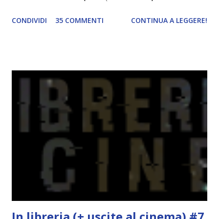
ascoltando Let me love you) mi è venuta in mente
CONDIVIDI
35 COMMENTI
CONTINUA A LEGGERE!
quest'idea. Lo scopo del tag è di associare ad ogni canzone
un libro, un personaggio o un autore. E' diviso in tre parti:
- canzoni base, che sono quelle che ho scelto io; - canzoni
preferite, sono quelle che sceglierete voi; - canzoni bonus,
che sono quelle che decidiamo di non fare ma che qualcun
altro potrebbe decidere di fare; Alla fine del tag si passa il
tag (scusate la ripetizione) ad un'altra blogger. Quest'ultima
aggiunge la sua canzone preferita, una descrizione (come
ho fatto io) e il nome del blog e del profilo (per sapere
anche chi è stato taggato) e dopo passa il tag ad un'altra
blogger che a sua volta deve fare il tag completo più la
canzone scelta dalla persona ch...
In libreria (+ uscite al cinema) #7