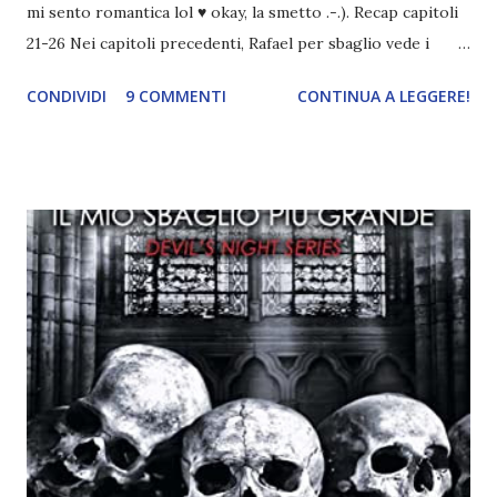
mi sento romantica lol ♥ okay, la smetto .-.). Recap capitoli
21-26 Nei capitoli precedenti, Rafael per sbaglio vede i
ricordi di Haniel e i due litigano. In seguito, i mezzi angeli si
CONDIVIDI
9 COMMENTI
CONTINUA A LEGGERE!
incontrano e Hesediel mostra loro come combattere i puri.
Alcuni sono increduli, altri incerti che sia una buona
idea..fatto sta' che si mettono all'opera. Ma è proprio
quando stanno iniziando ad avere dei risultati che spunta un
angelo puro, Elemiah. Ma, a differenza di cosa pensano,
l'angelo non ha intenzione di fare una strage, piuttosto è lì
per avvertili che Mikael non è più "l'angelo puro" che
credono e che potrebbe aver ucciso altri mezzi angeli, tipo
Rafael. A quelle parole, Haniel seguito da altri ibridi, si reca
nell'appartamento, senza risultati. Infine cercano nella
chiesetta. Lì trovano Rafael alle prese con gli angeli puri,
ma questa volta ...