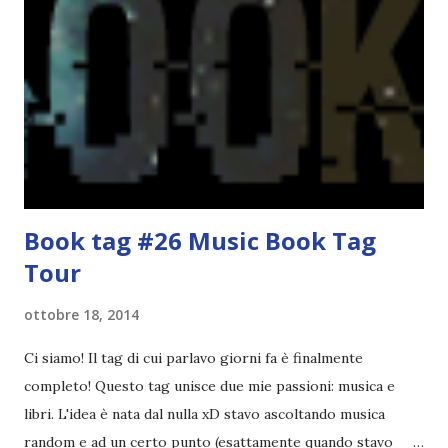
volta che provo a scrivere questo post (con scarsi risultati),
farò uno schemino semplice semplice per evitare di
spiegarmi come un libro chiuso (as always). IN COSA
CONSISTE QUESTO BLOGTOUR? E' un'iniziativa dedicata
agli autori italiani, sia pubblicati da editori sia
autopubblicati. Si svolgerà ne...
Book tag #26 Music Book Tag
Tour
ottobre 18, 2014
Ci siamo! Il tag di cui parlavo giorni fa è finalmente
completo! Questo tag unisce due mie passioni: musica e
libri. L'idea è nata dal nulla xD stavo ascoltando musica
random e ad un certo punto (esattamente quando stavo