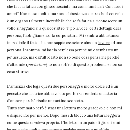
che faccia fatica con gli sconosciuti, ma con i familiari? Con i suoi
amici? Non ne so molto, ma sono abbastanza sicura che il cervello
è un organo talmente incredibile che se fa fatica a riconoscere un
volto si 'aggancia' a qualcos'altro. Tipo la voce, certi dettagli della
persona, l'abbigliamento, la corporatura. Mi sembra abbastanza
incredibile il fatto che non sappia associare almeno
la voce
ad una
persona. Insomma, mi lascia perplessa perché mi è sembrato un
po' assurdo, ma dall'altro lato non so bene cosa pensarne perché
d'altronde (
per fortuna
) io non soffro di questo problema e non so
cosa si prova.
L'amicizia che lega questi due personaggi è molto dolce ed è un
peccato che l'autrice abbia voluto per forza renderla una storia
d'amore, perché risulta un tantino scontato.
Tutto sommato però è stata una lettura molto gradevole e non mi
è dispiaciuto per niente. Dopo mesi di blocco una lettura leggera
come questa ci voleva proprio. L'ho letto in un paio di giorni e mi
ha coinvolto molto, nonostante qualche cosa non mi abbia