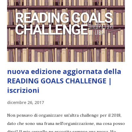
Pubblicazione: 10 Gennaio 2023 Traduttore: Laura Lancini
Trama: “Si chiama Michael Crist. È il fratello maggiore del
mio ragazzo ed è come quei film dell'orrore che guardi
coprendoti gli occhi. È bellissimo, forte, e assolutamente
terrificante. Non mi vede neppure. Ma io l'ho notato. L'ho
visto, l'ho sentito. Le cose che ha fatto, i misfatti ch...
nuova edizione aggiornata della
READING GOALS CHALLENGE |
iscrizioni
dicembre 26, 2017
Non pensavo di organizzare un'altra challenge per il 2018,
dato che sono una frana nell'organizzazione, ma cosa posso
dirvi? Il mio cervello ne escogita sempre una nuova. Ho