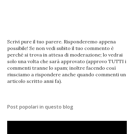
P
Scrivi pure il tuo parere. Risponderemo appena
o
possibile! Se non vedi subito il tuo commento è
s
perché si trova in attesa di moderazione; lo vedrai
t
solo una volta che sarà approvato (approvo TUTTI i
a
commenti tranne lo spam; inoltre facendo così
u
riusciamo a rispondere anche quando commenti un
n
articolo scritto anni fa).
c
o
m
Post popolari in questo blog
m
e
n
t
o