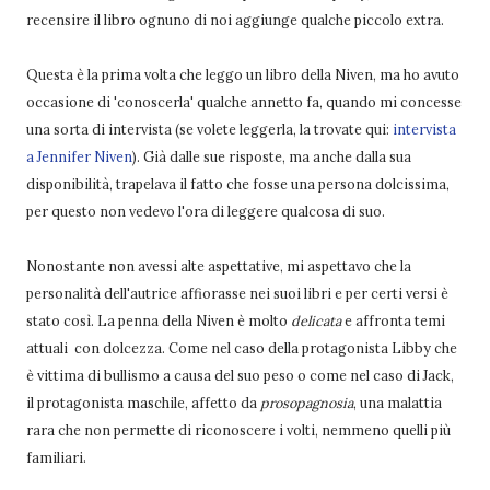
recensire il libro ognuno di noi aggiunge qualche piccolo extra.
Questa è la prima volta che leggo un libro della Niven, ma ho avuto
occasione di 'conoscerla' qualche annetto fa, quando mi concesse
una sorta di intervista (se volete leggerla, la trovate qui:
intervista
a Jennifer Niven
). Già dalle sue risposte, ma anche dalla sua
disponibilità, trapelava il fatto che fosse una persona dolcissima,
per questo non vedevo l'ora di leggere qualcosa di suo.
Nonostante non avessi alte aspettative, mi aspettavo che la
personalità dell'autrice affiorasse nei suoi libri e per certi versi è
stato così. La penna della Niven è molto
delicata
e affronta temi
attuali con dolcezza. Come nel caso della protagonista Libby che
è vittima di bullismo a causa del suo peso o come nel caso di Jack,
il protagonista maschile, affetto da
prosopagnosia
, una malattia
rara che non permette di riconoscere i volti, nemmeno quelli più
familiari.