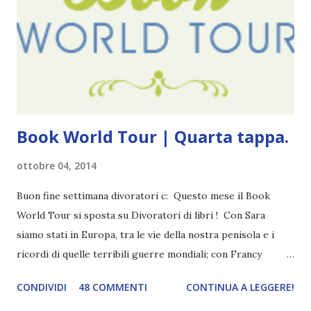
(più o meno) e non come le tremila cose che inizio per poi
lasciare a metà. Tra l'altro ripenso a circa un anno e mezzo
fa, quando non sapevo più che farmene di D ivoratori di
libri . Quindi pubblicare un post celebrativo era il minimo
che potessi fare. All'inizio non avevo idea che il ...
Book World Tour | Quarta tappa.
ottobre 04, 2014
Buon fine settimana divoratori c: Questo mese il Book
World Tour si sposta su Divoratori di libri ! Con Sara
siamo stati in Europa, tra le vie della nostra penisola e i
ricordi di quelle terribili guerre mondiali; con Francy
abbiamo esplorato i territori asiatici; con Mel e Mys
CONDIVIDI
48 COMMENTI
CONTINUA A LEGGERE!
abbiamo vagato nella savana. Ora preparate le valigie che si