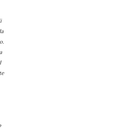
i
da
o.
a
d
te
o