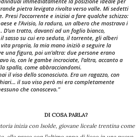
individuai immediatamente la posizione ideale per
ande pietra levigata rivolta verso valle. Mi sedetti
. Presi l’occorrente e iniziai a fare qualche schizzo:
paese e l’Avisio, la radura, un albero che mostrava i
 D’un tratto, davanti ad un foglio bianco,
l sasso su cui ero seduta, il torrente, gli alberi
vita propria, la mia mano iniziò a seguire la
e una figura, poi un’altra: due persone erano
vo io, con le gambe incrociate, l’altra, accanto a
la spalla, come abbracciandomi.
nai il viso dello sconosciuto. Era un ragazzo, con
 chiari… il suo viso però mi era completamente
nessuno che conoscevo.
DI COSA PARLA?
storia inizia con Isolde, giovane liceale trentina come
te, alle prese con l’ultimo anno di liceo in una nuova