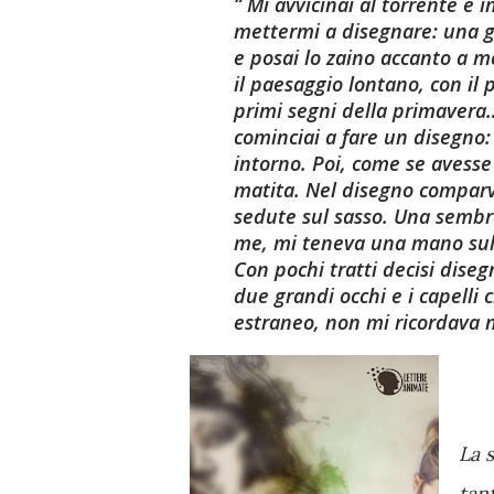
Mi avvicinai al torrente e 
mettermi a disegnare: una gr
e posai lo zaino accanto a me
il paesaggio lontano, con il 
primi segni della primavera…
cominciai a fare un disegno: i
intorno. Poi, come se avesse 
matita. Nel disegno comparv
sedute sul sasso. Una sembra
me, mi teneva una mano sul
Con pochi tratti decisi diseg
due grandi occhi e i capelli
estraneo, non mi ricordava 
La 
tan