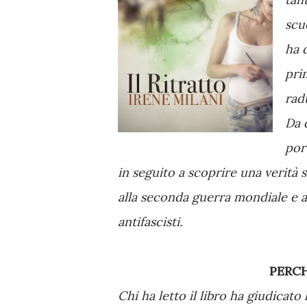
scu
ha 
pri
rad
Da 
por
in seguito a scoprire una verità 
alla seconda guerra mondiale e al
antifascisti.
PERC
Chi ha letto il libro ha giudicato