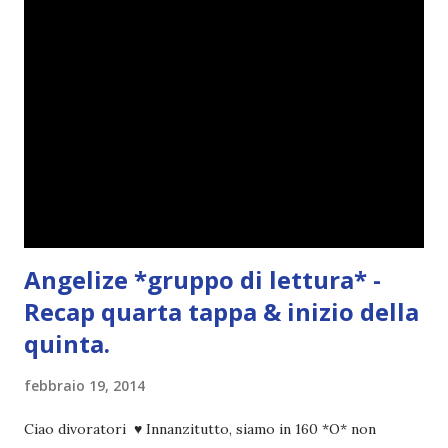
t
o
Angelize *gruppo di lettura* -
Recap quarta tappa & inizio della
quinta.
febbraio 19, 2014
Ciao divoratori ♥ Innanzitutto, siamo in 160 *O* non