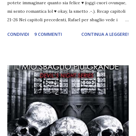
potete immaginare quanto sia felice ♥ (oggi cuori ovunque,
mi sento romantica lol ♥ okay, la smetto .-.). Recap capitoli
21-26 Nei capitoli precedenti, Rafael per sbaglio vede i
ricordi di Haniel e i due litigano. In seguito, i mezzi angeli si
CONDIVIDI
9 COMMENTI
CONTINUA A LEGGERE!
incontrano e Hesediel mostra loro come combattere i puri.
Alcuni sono increduli, altri incerti che sia una buona
idea..fatto sta' che si mettono all'opera. Ma è proprio
quando stanno iniziando ad avere dei risultati che spunta un
angelo puro, Elemiah. Ma, a differenza di cosa pensano,
l'angelo non ha intenzione di fare una strage, piuttosto è lì
per avvertili che Mikael non è più "l'angelo puro" che
credono e che potrebbe aver ucciso altri mezzi angeli, tipo
Rafael. A quelle parole, Haniel seguito da altri ibridi, si reca
nell'appartamento, senza risultati. Infine cercano nella
chiesetta. Lì trovano Rafael alle prese con gli angeli puri,
ma questa volta ...