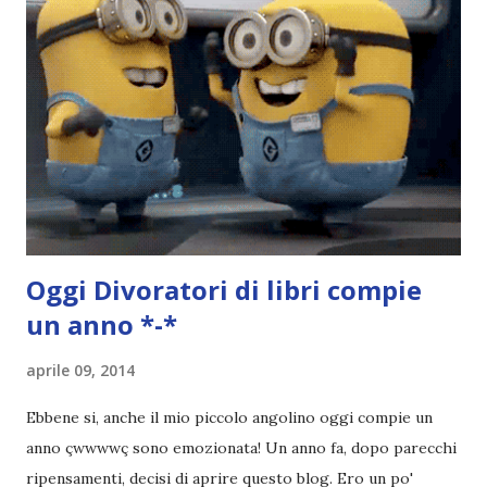
Pagine: 448 Editore: Newton Compton Editori
Pubblicazione: 10 Gennaio 2023 Traduttore: Laura Lancini
Trama: “Si chiama Michael Crist. È il fratello maggiore del
mio ragazzo ed è come quei film dell'orrore che guardi
coprendoti gli occhi. È bellissimo, forte, e assolutamente
terrificante. Non mi vede neppure. Ma io l'ho notato. L'ho
visto, l'ho sentito. Le cose che ha fatto, i misfatti ch...
Oggi
Divoratori di libri
compie
un anno *-*
aprile 09, 2014
Ebbene si, anche il mio piccolo angolino oggi compie un
anno çwwwwç sono emozionata! Un anno fa, dopo parecchi
ripensamenti, decisi di aprire questo blog. Ero un po'