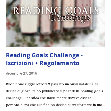
obiettivi secondo i miei piani di lettura 😂 Adesso facciamo
due calcoli! Chi ha letto il maggior numero di libri? Sara
Sara con ben 24 letture ! Chi ha completato il maggior
numero di obiettivi? Sara Sara con 131\200 obiettivi (ho
escluso quelli che prevedono la lettu...
Reading Goals Challenge -
Iscrizioni + Regolamento
dicembre 27, 2016
Buon pomeriggio lettori ♥ passato un buon natale? Una
decina di giorni fa ho pubblicato il post della reading goals
challenge , una sfida che inizialmente doveva essere
personale, ma che alla fine ho deciso di trasformare in una