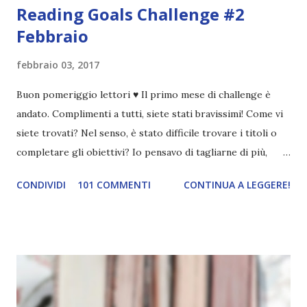
Reading Goals Challenge #2
Febbraio
febbraio 03, 2017
Buon pomeriggio lettori ♥ Il primo mese di challenge è
andato. Complimenti a tutti, siete stati bravissimi! Come vi
siete trovati? Nel senso, è stato difficile trovare i titoli o
completare gli obiettivi? Io pensavo di tagliarne di più,
invece per alcuni libri non ne ho tagliato nemmeno uno 😱.
CONDIVIDI
101 COMMENTI
CONTINUA A LEGGERE!
Ad ogni modo ne ho spuntati cinque, più di quanti pensassi,
conoscendo la mia incapacità di organizzazione lol. Un libro
che parli di danza \ Danza con me Un libro illustrato \
Frankenstein Un classico scritto da una donna \
Frankenstein Un libro ambientato in Germania \
Frankenstein Un libro da cui è stato tratto un film \
Frankenstein Il prossimo mese dovrei spuntare più