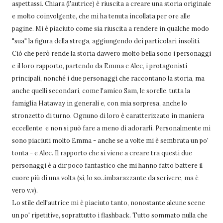
aspettassi. Chiara (l'autrice) è riuscita a creare una storia originale
e molto coinvolgente, che mi ha tenuta incollata per ore alle
pagine. Mi è piaciuto come sia riuscita a rendere in qualche modo
"sua" la figura della strega, aggiungendo dei particolari insoliti.
Ciò che però rende la storia davvero molto bella sono i personaggi
e il loro rapporto, partendo da Emma e Alec, i protagonisti
principali, nonché i due personaggi che raccontano la storia, ma
anche quelli secondari, come l'amico Sam, le sorelle, tutta la
famiglia Hataway in generali e, con mia sorpresa, anche lo
stronzetto di turno. Ognuno di loro è caratterizzato in maniera
eccellente e non si può fare a meno di adorarli. Personalmente mi
sono piaciuti molto Emma - anche se a volte mi è sembrata un po'
tonta - e Alec. Il rapporto che si viene a creare tra questi due
personaggi è a dir poco fantastico che mi hanno fatto battere il
cuore più di una volta (sì, lo so..imbarazzante da scrivere, ma è
vero v.v).
Lo stile dell'autrice mi è piaciuto tanto, nonostante alcune scene
un po' ripetitive, soprattutto i flashback. Tutto sommato nulla che