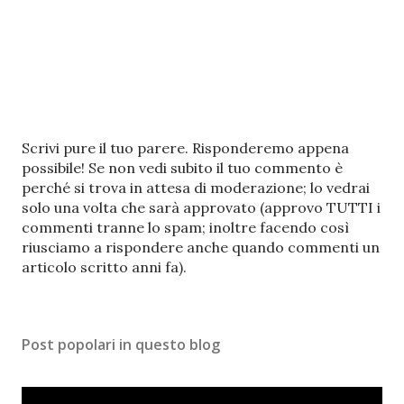
P
Scrivi pure il tuo parere. Risponderemo appena
o
possibile! Se non vedi subito il tuo commento è
s
perché si trova in attesa di moderazione; lo vedrai
t
solo una volta che sarà approvato (approvo TUTTI i
a
commenti tranne lo spam; inoltre facendo così
u
riusciamo a rispondere anche quando commenti un
n
articolo scritto anni fa).
c
o
m
Post popolari in questo blog
m
e
n