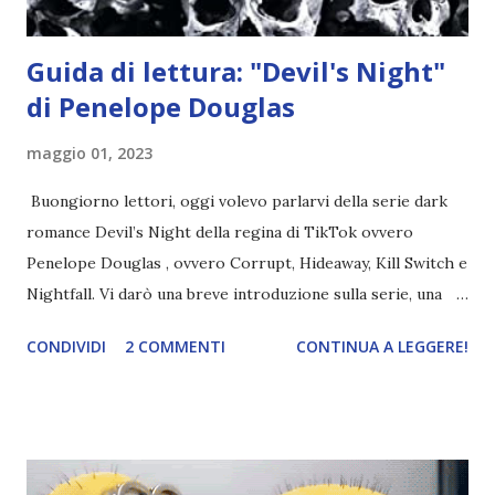
Guida di lettura: "Devil's Night"
di Penelope Douglas
maggio 01, 2023
Buongiorno lettori, oggi volevo parlarvi della serie dark
romance Devil’s Night della regina di TikTok ovvero
Penelope Douglas , ovvero Corrupt, Hideaway, Kill Switch e
Nightfall. Vi darò una breve introduzione sulla serie, una
spiegazione dei personaggi principali e l’ordine di lettura ,
CONDIVIDI
2 COMMENTI
CONTINUA A LEGGERE!
e anche un breve commento sui libri singoli. I libri sono in
ordine di lettura, in modo che sappiate esattamente dove
iniziare, come continuare e soprattutto dove finire con la
storia dei Cavalieri! Titolo: Corrupt - Il mio sbaglio più
grande (Devil's Night 1#) Autrice : Penelope Douglas