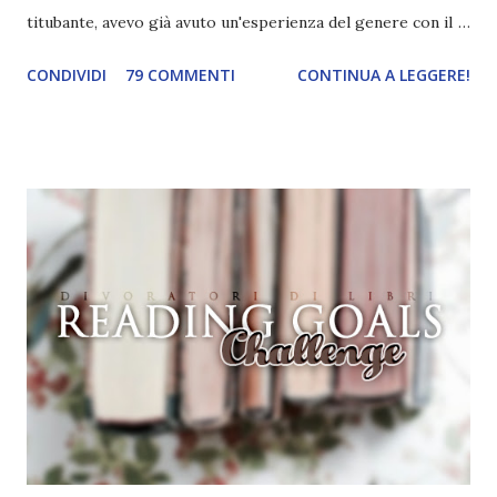
titubante, avevo già avuto un'esperienza del genere con il
mio primo blog ed ero anche indecisa perché crearne uno
CONDIVIDI
79 COMMENTI
CONTINUA A LEGGERE!
nuovo significava avere pazienza, pazienza e ancora
pazienza. E io, di pazienza, ne ho davvero poca. L'attesa mi
manda fuori di testa. Avevo anche paura di abbandonarlo,
dato che inizio cento cose e non ne finisco nemmeno
mezza. Anche la paura che non mi cagasse nessuno c'è
sempre stata, eh. Eppure alla fine mi decisi. Dovevo
pensare ad un nome originale e che ovviamente non fosse
già stato usato. Le prime parole che mi vennero in mente
furono " Divoratori di libri ". Controllai se fosse già stato
utilizzato e, quando vidi che non esistevano blog con lo
stesso nome, lo creai. Non ho mai avuto altri ripensamenti,
questo mi piacque sin da subito e ancora oggi sono fiera di
questa...