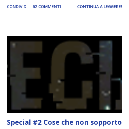
challenge vera e propria, dato che ci sono state un paio di
CONDIVIDI
62 COMMENTI
CONTINUA A LEGGERE!
persone interessate. E quindi eccomi qui con il post delle
iscrizioni e con il regolamento! La Reading Goals Challenge
La challenge è molto semplice. Bisogna creare una lista di
obiettivi da portare a termine durante il 2017. E' una
challenge un po' particolare perché ogni libro letto può
ricoprire più di un obiettivo. Riportandovi l'esempio che ho
fatto nell'altro post, se leggo un libro horror sulle sirene
scritto dal mio autore preferito, tecnicamente ho già
completato tre degli obiettivi della mia lista . Non importa
leggere 345.453.312 libri, ma maturare come lettore,
uscendo fuori dalla propria comfort zone. Come
partecipare Per partecipare non dovete fare altro che
crea...
Special #2 Cose che non sopporto