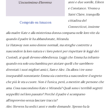
anni e due sorelle, Eileen
e Constance. Vivono a
Saint Claire, tranquilla
cittadina del
Compralo su Amazon
Connecticut, insieme
alla madre Kate e alla misteriosa donna comparsa nelle loro vite da
quando il padre le ha abbandonate, Miranda.
Le Hataway non sono donne normali, ma streghe costrette a
nascondere la loro natura e i loro poteri per rispettare le leggi dei
Custodi, ai quali devono obbedienza. Leggi che Emma ha infranto
quando era solo una bambina per aiutare quelli che sarebbero
diventati i suoi migliori amici, Sam e Alec. Da allora i tre sono
inseparabili nonostante Emma sia costretta a nascondere il segreto
che più le sta a cuore. Non è l’unica, però, a mentire alle persone che
ama. Cosa nascondono Kate e Miranda? Quali sono i terribili segreti
seppelliti nel loro passato? Perché il padre è scomparso
all’improvviso senza lasciare traccia?
Alec Stevens ha sedici anni e molte domande. Spesso ha la