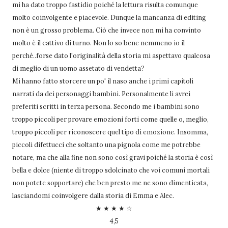
mi ha dato troppo fastidio poiché la lettura risulta comunque
molto coinvolgente e piacevole. Dunque la mancanza di editing
non è un grosso problema. Ciò che invece non mi ha convinto
molto è il cattivo di turno. Non lo so bene nemmeno io il
perché..forse dato l'originalità della storia mi aspettavo qualcosa
di meglio di un uomo assetato di vendetta?
Mi hanno fatto storcere un po' il naso anche i primi capitoli
narrati da dei personaggi bambini. Personalmente li avrei
preferiti scritti in terza persona. Secondo me i bambini sono
troppo piccoli per provare emozioni forti come quelle o, meglio,
troppo piccoli per riconoscere quel tipo di emozione. Insomma,
piccoli difettucci che soltanto una pignola come me potrebbe
notare, ma che alla fine non sono così gravi poiché la storia è così
bella e dolce (niente di troppo sdolcinato che voi comuni mortali
non potete sopportare) che ben presto me ne sono dimenticata,
lasciandomi coinvolgere dalla storia di Emma e Alec.
★ ★ ★ ★ ☆
4,5