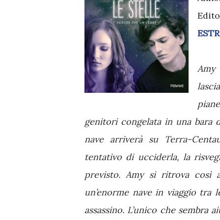
Edito
EST
Amy 
lasci
piane
genitori congelata in una bara d
nave arriverà su Terra-Centau
tentativo di ucciderla, la risve
previsto. Amy si ritrova così
un’enorme nave in viaggio tra le
assassino. L’unico che sembra ai