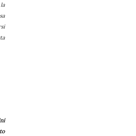
la
sa
si
ta
ni
to