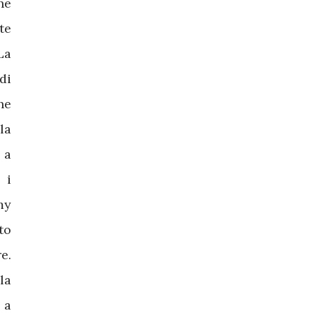
he
te
La
di
he
la
 a
 i
my
to
e.
la
 a