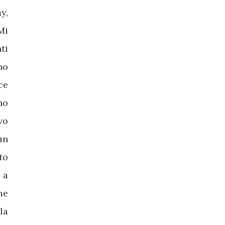
y,
Mi
ti
no
ce
ho
vo
un
to
 a
me
la