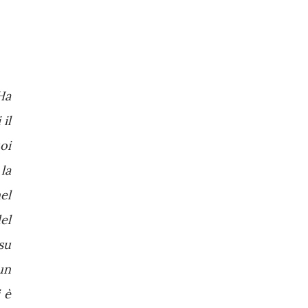
Ha
 il
oi
la
el
el
su
un
 è