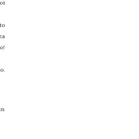
oi
to
za
o!
o.
un