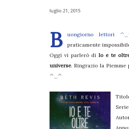
luglio 21, 2015
B
uongiorno lettori ^
praticamente impossibile
Oggi vi parlerò di
Io e te oltr
universe
. Ringrazio la Piemme 
^_^
Titol
Serie
Auto
Anno