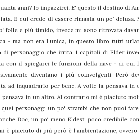
anta anni? Io impazzirei. E' questo il destino di Am
iata. E qui credo di essere rimasta un po' delusa. 
 folle e più timido, invece mi sono ritrovata davan
ca - ma non era l'unica, in questo libro tutti urla
 di personaggio che irrita. I capitoli di Elder inve
ia con il spiegarci le funzioni della nave - di cui 
sivamente diventano i più coinvolgenti. Però de
a ad inquadrarlo per bene. A volte la pensava in 
pensava in un altro. Al contrario mi è piaciuto mol
di quei personaggi un po' strambi che non puoi fare
 anche Doc, un po' meno Eldest, poco credibile co
mi è piaciuto di più però è l'ambientazione, ovvero 