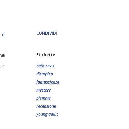
CONDIVIDI
 è
he
Etichette
ro
beth revis
distopico
fantascienza
mystery
piemme
recensione
young adult