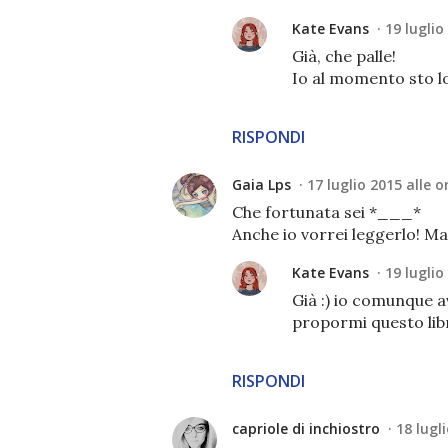
Kate Evans
19 luglio
Già, che palle!
Io al momento sto lo
RISPONDI
Gaia Lps
17 luglio 2015 alle o
Che fortunata sei *___*
Anche io vorrei leggerlo! M
Kate Evans
19 luglio
Già :) io comunque a
propormi questo libr
RISPONDI
capriole di inchiostro
18 lugl