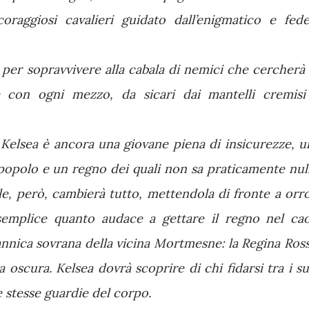
raggiosi cavalieri guidato dall’enigmatico e fede
o per sopravvivere alla cabala di nemici che cercherà 
 con ogni mezzo, da sicari dai mantelli cremisi
 Kelsea è ancora una giovane piena di insicurezze, u
opolo e un regno dei quali non sa praticamente null
le, però, cambierà tutto, mettendola di fronte a orro
semplice quanto audace a gettare il regno nel cao
annica sovrana della vicina Mortmesne: la Regina Ross
 oscura. Kelsea dovrà scoprire di chi fidarsi tra i su
ue stesse guardie del corpo.