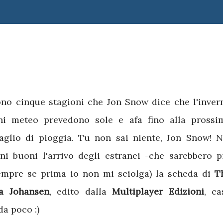
ono cinque stagioni che Jon Snow dice che l'inver
oni meteo prevedono sole e afa fino alla prossi
glio di pioggia. Tu non sai niente, Jon Snow! N
i buoni l'arrivo degli estranei -che sarebbero p
(sempre se prima io non mi sciolga) la scheda di
T
ka Johansen
, edito dalla
Multiplayer Edizioni
, ca
da poco :)