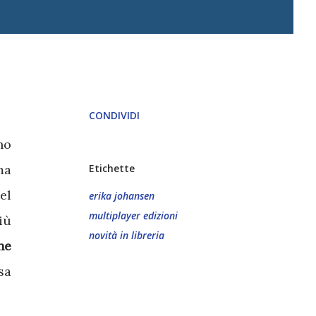
CONDIVIDI
no
ma
Etichette
el
erika johansen
multiplayer edizioni
iù
novità in libreria
he
sa