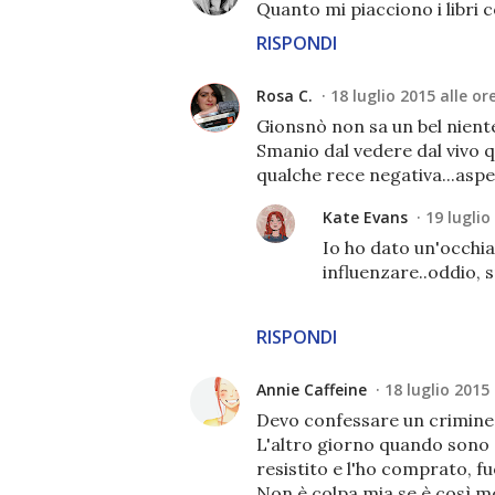
Quanto mi piacciono i libri c
RISPONDI
Rosa C.
18 luglio 2015 alle or
Gionsnò non sa un bel niente
Smanio dal vedere dal vivo 
qualche rece negativa...aspet
Kate Evans
19 luglio
Io ho dato un'occhia
influenzare..oddio,
RISPONDI
Annie Caffeine
18 luglio 2015 
Devo confessare un crimine
L'altro giorno quando sono s
resistito e l'ho comprato, f
Non è colpa mia se è così me