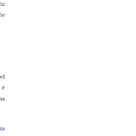
a:
he
el
 è
na
DI