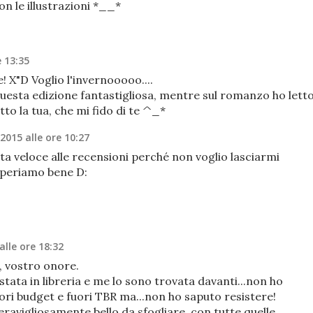
on le illustrazioni *__*
e 13:35
! X"D Voglio l'invernooooo....
questa edizione fantastigliosa, mentre sul romanzo ho lett
to la tua, che mi fido di te ^_*
 2015 alle ore 10:27
ta veloce alle recensioni perché non voglio lasciarmi
 speriamo bene D:
alle ore 18:32
, vostro onore.
tata in libreria e me lo sono trovata davanti...non ho
uori budget e fuori TBR ma...non ho saputo resistere!
ravigliosamente bello da sfogliare, con tutte quelle