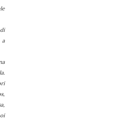
le
di
 a
na
a.
ri
s,
a,
oi