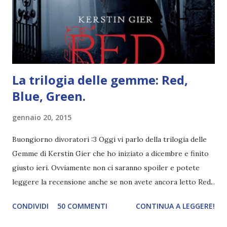
coprendoti gli occhi. È bellissimo, forte, e assolutamente
terrificante. Non mi vede neppure. Ma io l'ho notato. L'ho
visto, l'ho sentito. Le cose che ha fatto, i misfatti ch...
La trilogia delle gemme: Red,
Blue, Green.
gennaio 20, 2015
Buongiorno divoratori :3 Oggi vi parlo della trilogia delle
Gemme di Kerstin Gier che ho iniziato a dicembre e finito
giusto ieri. Ovviamente non ci saranno spoiler e potete
leggere la recensione anche se non avete ancora letto Red.
Per le trame dei libri cliccate sulle cover :3 Red, Blue e
CONDIVIDI
50 COMMENTI
CONTINUA A LEGGERE!
Green sono state delle letture molto piacevoli ma non
nego il fatto che le mie aspettative sono state un po'