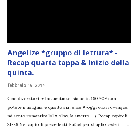
Angelize *gruppo di lettura* -
Recap quarta tappa & inizio della
quinta.
febbraio 19, 2014
Ciao divoratori ♥ Innanzitutto, siamo in 160 *O* non
potete immaginare quanto sia felice ♥ (oggi cuori ovunque,
mi sento romantica lol ♥ okay, la smetto .-.). Recap capitoli
21-26 Nei capitoli precedenti, Rafael per sbaglio vede i
ricordi di Haniel e i due litigano. In seguito, i mezzi angeli si