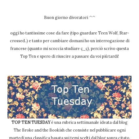
Buon giorno divoratori ^^
oggi ho tantissime cose da fare (tipo guardare Teen Wolf, Star-
crossed..) e tanto per cambiare domani ho un interrogazione di
francese (quanto mi scoccia studiare ç_ç), perciò scrivo questa
Top Ten e spero di riuscire a passare da voi più tardi!
TOP TEN TUESDAY
è una rubrica settimanale ideata dal blog
The Broke and the Bookish che consiste nel pubblicare ogni
martedì una classifica basata sui temi scelti dal blog sopra citato.