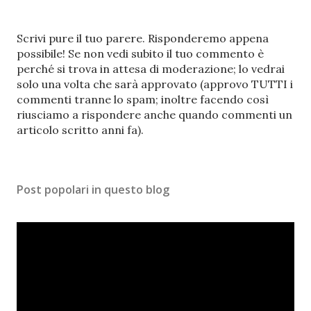
P
Scrivi pure il tuo parere. Risponderemo appena
o
possibile! Se non vedi subito il tuo commento è
s
perché si trova in attesa di moderazione; lo vedrai
t
solo una volta che sarà approvato (approvo TUTTI i
a
commenti tranne lo spam; inoltre facendo così
u
riusciamo a rispondere anche quando commenti un
n
articolo scritto anni fa).
c
o
m
Post popolari in questo blog
m
e
n
t
o