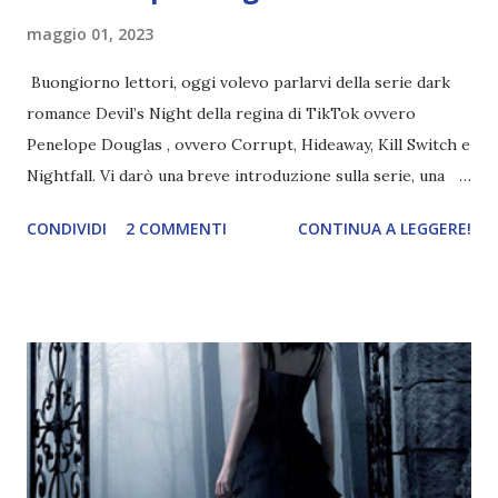
maggio 01, 2023
Buongiorno lettori, oggi volevo parlarvi della serie dark
romance Devil’s Night della regina di TikTok ovvero
Penelope Douglas , ovvero Corrupt, Hideaway, Kill Switch e
Nightfall. Vi darò una breve introduzione sulla serie, una
spiegazione dei personaggi principali e l’ordine di lettura ,
CONDIVIDI
2 COMMENTI
CONTINUA A LEGGERE!
e anche un breve commento sui libri singoli. I libri sono in
ordine di lettura, in modo che sappiate esattamente dove
iniziare, come continuare e soprattutto dove finire con la
storia dei Cavalieri! Titolo: Corrupt - Il mio sbaglio più
grande (Devil's Night 1#) Autrice : Penelope Douglas
Pagine: 448 Editore: Newton Compton Editori
Pubblicazione: 10 Gennaio 2023 Traduttore: Laura Lancini
Trama: “Si chiama Michael Crist. È il fratello maggiore del
mio ragazzo ed è come quei film dell'orrore che guardi