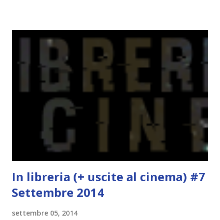
deluse. Ho sempre letto recensioni positivissime e su GR il
rating più basso è di tipo quattro stelline o_o. Perciò
potete capire le mie aspettative! Innanzitutto, se la Gier o
la ce avesse deciso di pubblicare la trilogia in un unico libro,
probabilmente lo avrei apprezzato molto di più. Red è
molto introduttivo, nel senso che in trecento pagine non
succede un bel niente. E non ha nemmeno un finale ._.
finisce esattamente nel bel mezzo della storia (anzi, quale
"mezzo" della storia? Questa storia ha praticamente solo
l'inizio!). Stessa cosa con Blue , stessa...
In libreria (+ uscite al cinema) #7
Settembre 2014
settembre 05, 2014