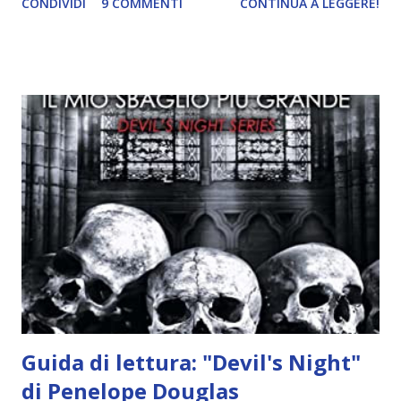
CONDIVIDI
9 COMMENTI
CONTINUA A LEGGERE!
incontrano e Hesediel mostra loro come combattere i puri.
Alcuni sono increduli, altri incerti che sia una buona
idea..fatto sta' che si mettono all'opera. Ma è proprio
quando stanno iniziando ad avere dei risultati che spunta un
angelo puro, Elemiah. Ma, a differenza di cosa pensano,
l'angelo non ha intenzione di fare una strage, piuttosto è lì
per avvertili che Mikael non è più "l'angelo puro" che
credono e che potrebbe aver ucciso altri mezzi angeli, tipo
Rafael. A quelle parole, Haniel seguito da altri ibridi, si reca
nell'appartamento, senza risultati. Infine cercano nella
chiesetta. Lì trovano Rafael alle prese con gli angeli puri,
ma questa volta ...
Guida di lettura: "Devil's Night"
di Penelope Douglas