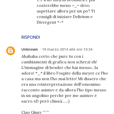
costerebbe meno =_= devo
aspettare allora per un po'! Ti
consigli di iniziare Delirium e
Divergent *-*
RISPONDI
Unknown
19 marzo 2014 alle ore 13:34
Ahahaha certo che pure tu con i
cambiamenti di grafica non scherzi eh!
L'immagine di header che hai messo...la
adoro! *_* il libro l'ospite della meyer ce l'ho
a casa ma non l'ho mai letto! Mi dissero che
era una reinterpretazione dell'omonimo
racconto asimov e da allora l'ho tipo messo
in un angolino perché per me asimov è
sacro xD però chissà.....:)
Ciao Giusy ^^