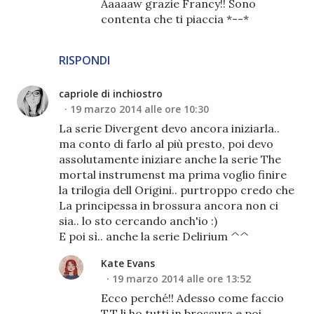
Aaaaaw grazie Francy!! Sono
contenta che ti piaccia *--*
RISPONDI
capriole di inchiostro
19 marzo 2014 alle ore 10:30
La serie Divergent devo ancora iniziarla..
ma conto di farlo al più presto, poi devo
assolutamente iniziare anche la serie The
mortal instrumenst ma prima voglio finire
la trilogia dell Origini.. purtroppo credo che
La principessa in brossura ancora non ci
sia.. lo sto cercando anch'io :)
E poi sì.. anche la serie Delirium ^^
Kate Evans
19 marzo 2014 alle ore 13:52
Ecco perché!! Adesso come faccio
T.T li ho tutti in brossura e poi